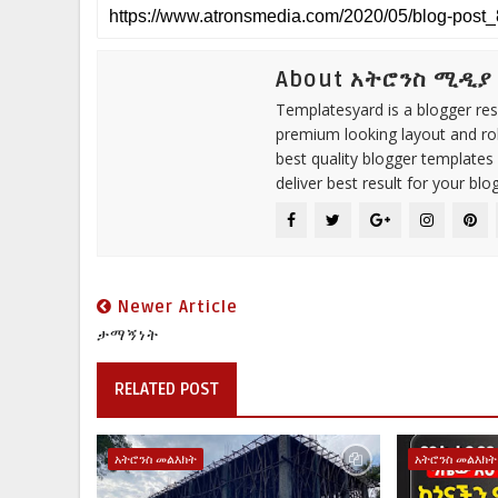
About አትሮንስ ሚዲያ
Templatesyard is a blogger reso
premium looking layout and rob
best quality blogger templates
deliver best result for your blog
Newer Article
ታማኝነት
RELATED POST
አትሮንስ መልእክት
አትሮንስ መልእክት