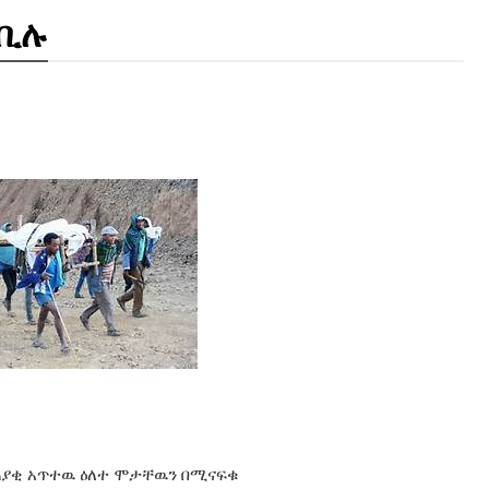
 ቢሉ
ጠያቂ አጥተዉ ዕለተ ሞታቸዉን በሚናፍቁ