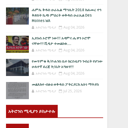
ሐምሌ ቅዱስ ዑራኤል ማኅሌት 2018 ከሐመረ ኖኅ
ቅድስት ኪዳነ ምህረት ወቅዱስ ዑራኤል Des
Moines WA
አትሮንስ ሚዲያ
Aug 04, 2026
ኢየሱስ ኦሮሞ ነው!!! አዳምና ሔዋን ኦሮሞ
ናቸው!!! ቪዲዮ ተመልከቱ.....
አትሮንስ ሚዲያ
Aug 04, 2026
የመጥምቁ ቅ/ዮሐንስ ቤተ ክርስቲያን ንብረት የሆነው
ሁለተኛ ደረጃ ት/ቤት አግዙን!!!
አትሮንስ ሚዲያ
Aug 04, 2026
መልእክተ ብፁዕ ወቅዱስ ፓትርያርክ አቡነ ማትያስ
አትሮንስ ሚዲያ
Jul 25, 2026
አትሮንስ ሚዲያን ይከታተሉ