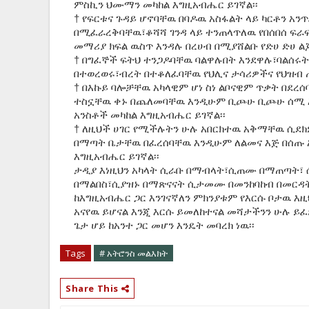
ምስኪን ህሙማን መካከል እግዚአብሔር ይገኛል፡፡
† የፍርቱና ጉዳይ ሆኖባቸዉ በባዶዉ አስፋልት ላይ ካርቶን አን
በሚፈራረቅባቸዉ፣ቆሻሻ ገንዳ ላይ ተንጠላጥለዉ የበሰበሰ ፍራ
መማሪያ ክፍል ዉስጥ እንዳሉ በረሀብ በሚያሸልቡ የድሀ ድሀ ል
† በግፈኞች ፍትህ ተንጋዶባቸዉ ባልዋሉበት እንደዋሉ፣ባልሰሩት
በተወረወሩ፣ብረት በተቆለፈባቸዉ የህሊና ታሳሪዎችና የህዝብ 
† በእኩይ ባሎቻቸዉ አካላዊም ሆነ ስነ ልቦናዊም ጥቃት በደረ
ተስኗቸዉ ቀኑ በጨለመባቸዉ እንዲሁም ቢጮሁ ቢጮሁ ሰሚ አ
አንስቶች መካከል እግዚአብሔር ይገኛል፡፡
† ለዚህች ሀገር የሚችሉትን ሁሉ አበርክተዉ አቅማቸዉ ሲደክ
በማጣት ቤታቸዉ በፈረሰባቸዉ እንዲሁም ለልመና እጅ በሰጡ አ
እግዚአብሔር ይገኛል፡፡
ታዲያ እነዚህን አካላት ሲራቡ በማብላት፣ሲጠሙ በማጠጣት፣
በማልበስ፣ሲያዝኑ በማጽናናት ሲታመሙ በመንከባከብ በመርዳት
ከእግዚአብሔር ጋር እንገናኛለን ምክንያቱም የእርሱ ቦታዉ እዚ
አናየዉ ይሆናል እንጂ እርሱ ይመለከተናል መሻታችንን ሁሉ ይፈ
ጌታ ሆይ ከአንተ ጋር መሆን እንዴት መባረክ ነዉ፡፡
Tags
# አትሮንስ መልእክት
Share This