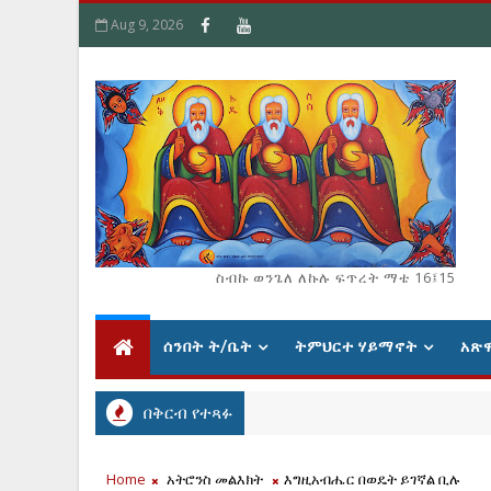
Aug 9, 2026
ስብኩ ወንጌለ ለኩሉ ፍጥረት ማቴ 16፤15
ሰንበት ት/ቤት
ትምህርተ ሃይማኖት
አጽ
በቅርብ የተጻፉ
Home
አትሮንስ መልእክት
እግዚአብሔር በወዴት ይገኛል ቢሉ