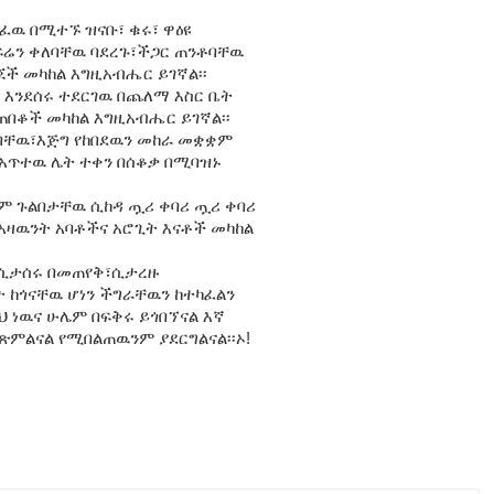
ጥፈዉ በሚተኙ ዝናቡ፣ ቁሩ፣ ዋዕዩ
ፍሬን ቀለባቸዉ ባደረጉ፣ችጋር ጠንቶባቸዉ
ጆች መካከል እግዚአብሔር ይገኛል፡፡
 እንደሰሩ ተደርገዉ በጨለማ እስር ቤት
ጠበቆች መካከል እግዚአብሔር ይገኛል፡፡
ሰባቸዉ፣እጅግ የከበደዉን መከራ መቋቋም
ጥተዉ ሌት ተቀን በሰቆቃ በሚባዝኑ
ም ጉልበታቸዉ ሲከዳ ጧሪ ቀባሪ ጧሪ ቀባሪ
ዛዉንት አባቶችና አሮጊት እናቶች መካከል
 ሲታሰሩ በመጠየቅ፣ሲታረዙ
 ከጎናቸዉ ሆነን ችግራቸዉን ከተካፈልን
ህ ነዉና ሁሌም በፍቅሩ ይጎበኘናል እኛ
ጽምልናል የሚበልጠዉንም ያደርግልናል፡፡ኦ!