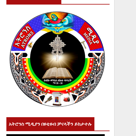
አትሮንስ ሚዲያን በዩቲዩብ ቻናላችን ይከታተሉ