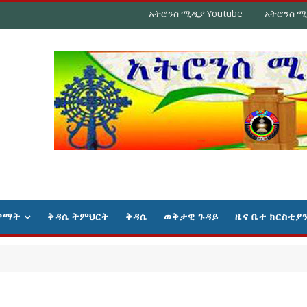
አትሮንስ ሚዲያ Youtube
አትሮንስ ሚ
ዋማት
ቅዳሴ ትምህርት
ቅዳሴ
ወቅታዊ ጉዳይ
ዜና ቤተ ክርስቲያ