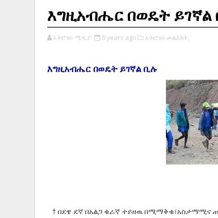
እግዚአብሔር በወዴት ይገኛል
አትሮንስ ሚዲያ
6 years ago
አትሮንስ መልእክት,
እግዚአብሔር በወዴት ይገኛል ቢሉ
† በደዌ ደኛ በአልጋ ቁራኛ ተይዘዉ በሚማቅቁ፣አስታማሚና 