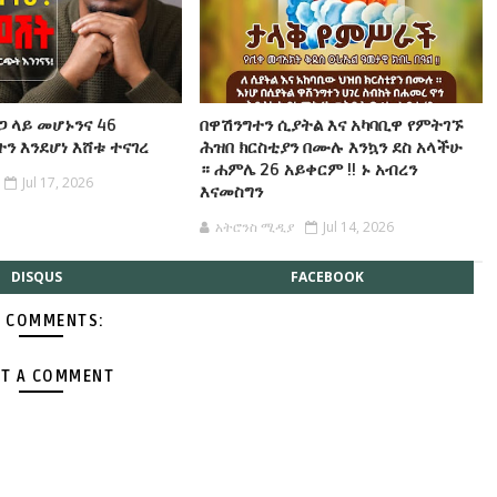
ጋ ላይ መሆኑንና 46
በዋሽንግተን ሲያትል እና አካባቢዋ የምትገኙ
ን እንደሆነ እሸቱ ተናገረ
ሕዝበ ክርስቲያን በሙሉ እንኳን ደስ አላችሁ
። ሐምሌ 26 አይቀርም !! ኑ አብረን
Jul 17, 2026
እናመስግን
አትሮንስ ሚዲያ
Jul 14, 2026
DISQUS
FACEBOOK
 COMMENTS:
T A COMMENT