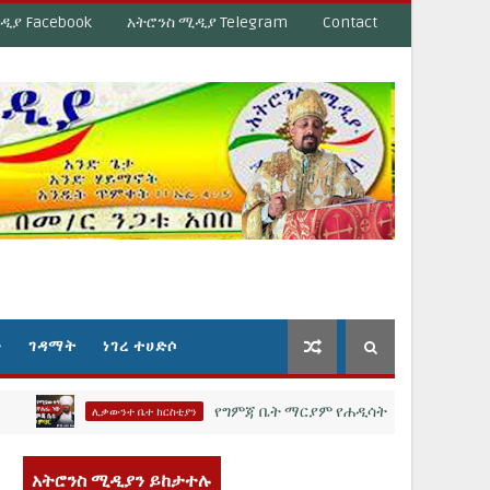
ዲያ Facebook
አትሮንስ ሚዲያ Telegram
Contact
ን
ገዳማት
ነገረ ተሀድሶ
የግምጃ ቤት ማርያም የሐዲሳት እና የሊቃውንት ትርጓሜ 
ሊቃውንተ ቤተ ክርስቲያን
አትሮንስ ሚዲያን ይከታተሉ