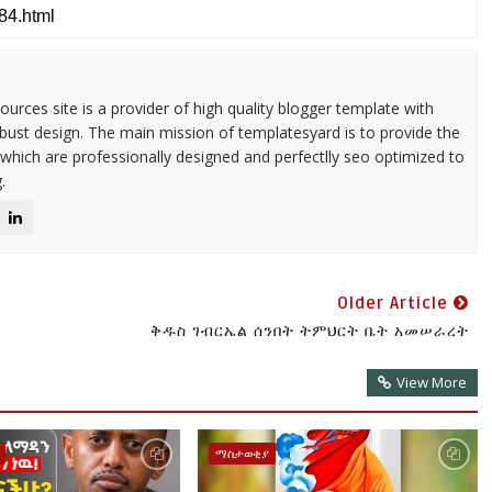
urces site is a provider of high quality blogger template with
ust design. The main mission of templatesyard is to provide the
 which are professionally designed and perfectlly seo optimized to
.
Older Article
ቅዱስ ገብርኤል ሰንበት ትምህርት ቤት አመሠራረት
View More
ማስታወቂያ