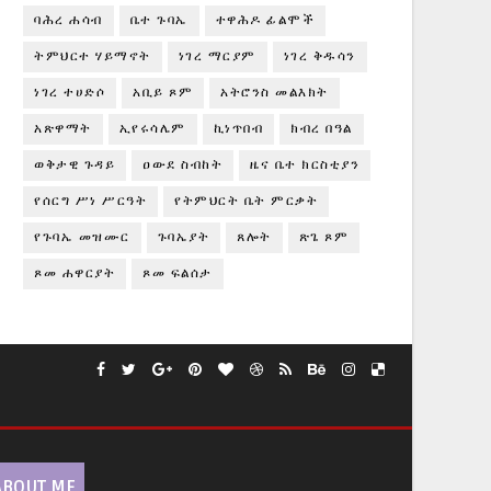
ባሕረ ሐሳብ
ቤተ ጉባኤ
ተዋሕዶ ፊልሞች
ትምህርተ ሃይማኖት
ነገረ ማርያም
ነገረ ቅዱሳን
ነገረ ተሀድሶ
አቢይ ጾም
አትሮንስ መልእክት
አጽዋማት
ኢየሩሳሌም
ኪነጥበብ
ክብረ በዓል
ወቅታዊ ጉዳይ
ዐውደ ስብከት
ዜና ቤተ ክርስቲያን
የሰርግ ሥነ ሥርዓት
የትምህርት ቤት ምርቃት
የጉባኤ መዝሙር
ጉባኤያት
ጸሎት
ጽጌ ጾም
ጾመ ሐዋርያት
ጾመ ፍልሰታ
ABOUT ME