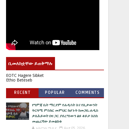
ቢመለከቷቸው ይጠቅማሉ
EOTC Hagere Sibket
Ethio Beteseb
RECENT
POPULAR
COMMENTS
የግምጃ ቤት ማርያም የሐዲሳት እና የሊቃውንት
ትርጓሜ ምስክር መምህር ከሆኑት ከመጋቤ ሐዲስ
ቃለሕይወት በዛ ጋር ያደረግነውን ልዩ ቆይታ እስከ
መጨረሻው ይመልከቱ
አትሮንስ ሚዲያ
Aug 05, 2026