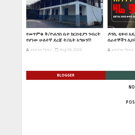
የመጥምቁ ቅ/ዮሐንስ ቤተ ክርስቲያን ንብረት
ዶንኪ ቲዩብ አደ
የሆነው ሁለተኛ ደረጃ ት/ቤት አግዙን!!!
ሰራተኞችን ሊበት
አትሮንስ ሚዲያ
Aug 04, 2026
አትሮንስ ሚዲያ
BLOGGER
NO
POS