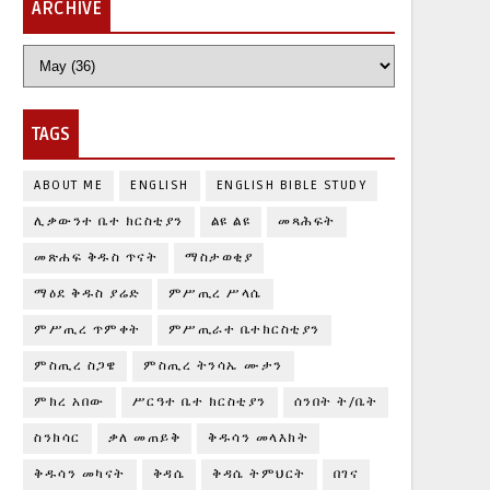
ARCHIVE
TAGS
ABOUT ME
ENGLISH
ENGLISH BIBLE STUDY
ሊቃውንተ ቤተ ክርስቲያን
ልዩ ልዩ
መጻሕፍት
መጽሐፍ ቅዱስ ጥናት
ማስታወቂያ
ማዕደ ቅዱስ ያሬድ
ምሥጢረ ሥላሴ
ምሥጢረ ጥምቀት
ምሥጢራተ ቤተክርስቲያን
ምስጢረ ስጋዌ
ምስጢረ ትንሳኤ ሙታን
ምክረ አበው
ሥርዓተ ቤተ ክርስቲያን
ሰንበት ት/ቤት
ስንክሳር
ቃለ መጠይቅ
ቅዱሳን መላእክት
ቅዱሳን መካናት
ቅዳሴ
ቅዳሴ ትምህርት
በገና