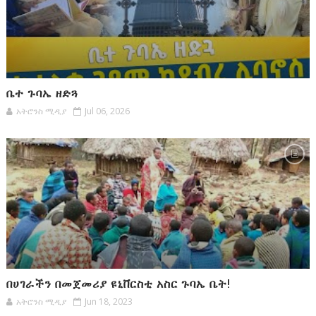
ቤተ ጉባኤ ዘድጓ
አትሮንስ ሚዲያ
Jul 06, 2026
በሀገራችን በመጀመሪያ ዩኒቨርስቲ አስር ጉባኤ ቤት!
አትሮንስ ሚዲያ
Jun 18, 2023