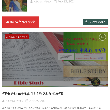
አትሮንስ ሚዲያ
Feb 23, 2024
መጽሐፍ ቅዱስ ጥናት
View More
መጽሐፍ ቅዱስ ጥናት
ማቴዎስ ወንጌል 1፤ 19 እስከ ፍጻሜ
አትሮንስ ሚዲያ
Apr 25, 2020
ወእንዘ ዘንተ ይሄሊናሁ አስተርአዮ መልአከ እግዚአብሔር ለዮሴፍ በህልም የመጽሐፍ