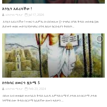
እንኳን አደረሳችሁ !
አትሮንስ ሚዲያ
Jul 17, 2026
እንኳን አደረሳችሁ ! ☞ወርኀ ሐምሌ ቡሩክ፤ወአመ ፲፦ተዝካረ በዓለ ቅዱስ መስቀል (ዕጸ
ሕይወት ወዕጸ መድኀኒት)ተዝካረ በዓላ ለቤተ ክርስቲያን ቅድስት...
ስንክሳር ዘወርኀ ጷጉሜ 5
አትሮንስ ሚዲያ
Feb 23, 2024
በስመ አብ ወወልድ ወመንፈስ ቅዱስ አሐዱ አምላክ አሜን! ታላቁ አባ በርሶማ ታላቁ
ገዳማዊ ሰው ቅዱስ በርሶማ ከኋለኛው ዘመን ጻድቃን ...