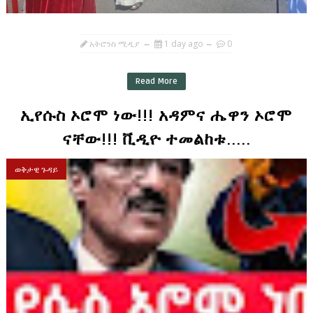
አትሮንስ ሚዲያ
1 day ago
0
Read More
ኢየሱስ ኦሮሞ ነው!!! አዳምና ሔዋን ኦሮሞ
ናቸው!!! ቪዲዮ ተመልከቱ.....
ወቅታዊ ጉዳይ