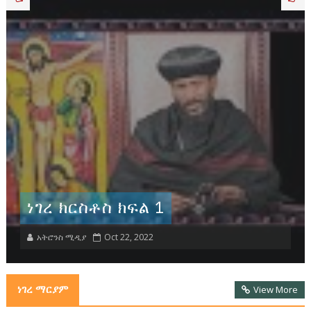
ኦርቶዶክሳዊ የመዳን ትምህርት (ነገረ
ድኅነት) ክፍል አንድ
አትሮንስ ሚዲያ
Sept 19, 2022
ነገረ ማርያም
View More