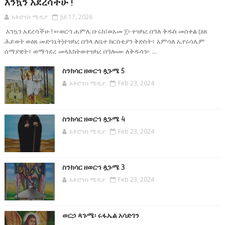
እንኳን አደረሳችሁ !
አትሮንስ ሚዲያ
Jul 17, 2026
እንኳን አደረሳችሁ ! ☞ወርኀ ሐምሌ ቡሩክ፤ወአመ ፲፦ተዝካረ በዓለ ቅዱስ መስቀል (ዕጸ
ሕይወት ወዕጸ መድኀኒት)ተዝካረ በዓላ ለቤተ ክርስቲያን ቅድስት፥ አምሳለ ኢየሩሳሌም
ሰማያዊት፥ ወማኅደረ መላእክትወተዝካረ በዓሎሙ ለቅዱሳን፦ ...
ስንክሳር ዘወርኀ ጷጉሜ 5
አትሮንስ ሚዲያ
Feb 23, 2024
ስንክሳር ዘወርኀ ጷጉሜ 4
አትሮንስ ሚዲያ
Feb 23, 2024
ስንክሳር ዘወርኀ ጷጉሜ 3
አትሮንስ ሚዲያ
Feb 23, 2024
ወርኃ ጳጉሜ፡ ሩፋኤል አሳድገን