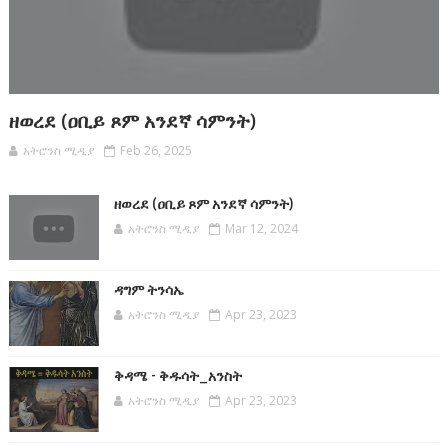
ዘወረደ (ዐቢይ ጾም አንደኛ ሳምንት)
አትሮንስ ሚዲያ
Feb 26, 2025
ዘወረደ (ዐቢይ ጾም አንደኛ ሳምንት)
አትሮንስ ሚዲያ
Mar 12, 2024
ዳግም ትንሳኤ
አትሮንስ ሚዲያ
Apr 23, 2023
ቅዳሜ - ቅዱሳት_አንስት
አትሮንስ ሚዲያ
Apr 23, 2023