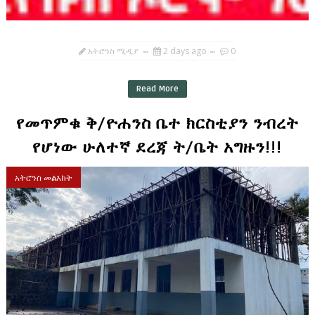
አትሮንስ ሚዲያ
2 days ago
0
Read More
የመጥምቁ ቅ/ዮሐንስ ቤተ ክርስቲያን ንብረት
የሆነው ሁለተኛ ደረጃ ት/ቤት አግዙን!!!
አትሮንስ መልእክት