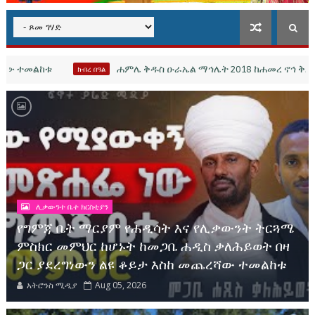
ሐምሌ ቅዱስ ዑራኤል ማኅሌት 2018 ከሐመረ ኖኅ ቅድስት ኪዳነ ምህረት ወቅዱስ ዑራ
ል
ሊቃውንተ ቤተ ክርስቲያን
የግምጃ ቤት ማርያም የሐዲሳት እና የሊቃውንት ትርጓሜ
ምስክር መምህር ከሆኑት ከመጋቤ ሐዲስ ቃለሕይወት በዛ
ጋር ያደረግነውን ልዩ ቆይታ እስከ መጨረሻው ተመልከቱ
አትሮንስ ሚዲያ
Aug 05, 2026