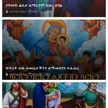
የግንቦት ልደታ ለማርያም ክብረ በዓል
አትሮንስ ሚዲያ
Mar 10, 2023
ፍጥረት ሁሉ እመቤታችንን ለማመስገን ተፈጠረ
አትሮንስ ሚዲያ
Nov 07, 2022