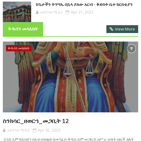
ከጌታችን ትንሣኤ በኋላ ያለው አርብ - ቅድስት ቤተ ክርስቲያን
አትሮንስ ሚዲያ
Apr 21, 2023
ቅዱሳን መላእክት
View More
ቅዱሳን መላእክት
ስንክሳር_ዘወርኀ_መጋቢት 12
አትሮንስ ሚዲያ
Apr 02, 2023
አንድ አምላክ በሆነ በአብ በወልድ በመንፈስ ቅዱስ ስምመጋቢት ዐሥራ ሁለት በዚች ዕለት