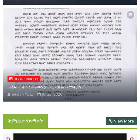
ዜና ቤተ ክርስቲያን
መልእክተ ብፁዕ ወቅዱስ ፓትርያርክ አቡነ ማትያስ
አትሮንስ ሚዲያ
Jul 25, 2026
ትምህርተ ሃይማኖት
View More