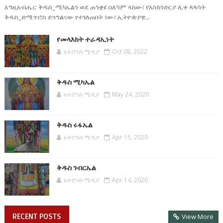
እግዚአብሔር ቅዱስ_ሚካኤልን ወደ ጠንቋዩ በለዓም ላከው፣ የእስክንድርያ ሊቀ ጳጳሳት
ቅዱስ_ድሜጥሮስ ድንግልናው የተገለጠበት ነው፣ ኢትዮጵያዊ...
የመላእክት ተራዳኢነት
አትሮንስ ሚዲያ
Oct 08, 2022
ቅዱስ ሚካኤል
አትሮንስ ሚዲያ
May 24, 2020
ቅዱስ ሩፋኤል
አትሮንስ ሚዲያ
Apr 15, 2020
ቅዱስ ገብርኤል
አትሮንስ ሚዲያ
Apr 14, 2020
RECENT POSTS
View More