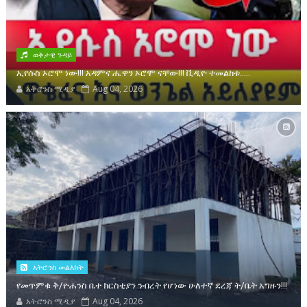
ወቅታዊ ጉዳይ
ኢየሱስ ኦሮሞ ነው!!! አዳምና ሔዋን ኦሮሞ ናቸው!!! ቪዲዮ ተመልከቱ.....
አትሮንስ ሚዲያ
Aug 04, 2026
አትሮንስ መልእክት
የመጥምቁ ቅ/ዮሐንስ ቤተ ክርስቲያን ንብረት የሆነው ሁለተኛ ደረጃ ት/ቤት አግዙን!!!
አትሮንስ ሚዲያ
Aug 04, 2026