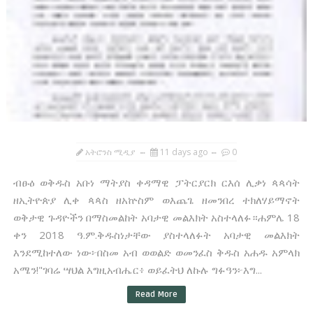
አትሮንስ ሚዲያ
11 days ago
0
ብፁዕ ወቅዱስ አቡነ ማትያስ ቀዳማዊ ፓትርያርክ ርእሰ ሊቃነ ጳጳሳት
ዘኢትዮጵያ ሊቀ ጳጳስ ዘአኵስም ወእጨጌ ዘመንበረ ተክለሃይማኖት
ወቅታዊ ጉዳዮችን በማስመልከት አባታዊ መልእክት አስተላለፉ።ሐምሌ 18
ቀን 2018 ዓ.ም.ቅዱስነታቸው ያስተላለፉት አባታዊ መልእክት
እንደሚከተለው ነው፦በስመ አብ ወወልድ ወመንፈስ ቅዱስ አሐዱ አምላክ
አሜን!"ገባሬ ሣህል እግዚአብሔር፥ ወይፈትህ ለኩሉ ግፉዓን፦እግ...
Read More