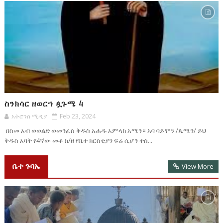
ስንክሳር ዘወርኀ ጷጉሜ 4
አትሮንስ ሚዲያ
Feb 23, 2024
በስመ አብ ወወልድ ወመንፈስ ቅዱስ አሐዱ አምላክ አሜን። አባ ባይሞን /ጴሜን/ ይህ
ቅዱስ አባት የ4ኛው መቶ ክ/ዘ የቤተ ክርስቲያን ፍሬ ሲሆን ተሰ...
ቤተ ጉባኤ
View More