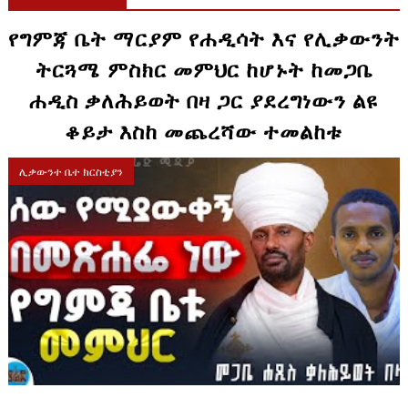
የግምጃ ቤት ማርያም የሐዲሳት እና የሊቃውንት
ትርጓሜ ምስክር መምህር ከሆኑት ከመጋቤ
ሐዲስ ቃለሕይወት በዛ ጋር ያደረግነውን ልዩ
ቆይታ እስከ መጨረሻው ተመልከቱ
ሊቃውንተ ቤተ ክርስቲያን