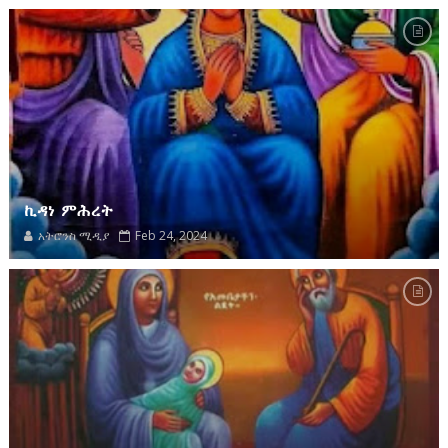
ኪዳነ ምሕረት
አትሮንስ ሚዲያ
Feb 24, 2024