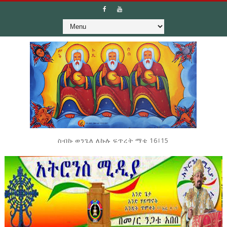
ስብኩ ወንጌለ ለኩሉ ፍጥረት ማቴ 16፤15