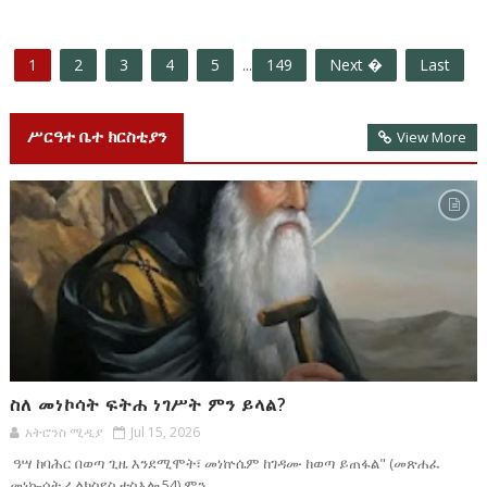
1
2
3
4
5
...
149
Next �
Last
ሥርዓተ ቤተ ክርስቲያን
View More
ስለ መነኮሳት ፍትሐ ነገሥት ምን ይላል?
አትሮንስ ሚዲያ
Jul 15, 2026
ዓሣ ከባሕር በወጣ ጊዜ እንደሚሞት፣ መነኵሴም ከገዳሙ ከወጣ ይጠፋል" (መጽሐፈ
መነኰሳት ፊልክስዩስ ተስእሎ 54) ምን...