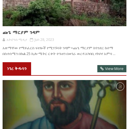
ጩጌ ማርያም ገዳም
አትሮንስ ሚዲያ
Jun 28, 2023
አጽማቸው የማይፈርስ ፍየሎች የሚገኙባት ገዳም።ጩጌ ማርያም ከጎንደር ከተማ
በስተሰሜን በኩል 25 ኪሎ ሜትር ርቀት ተጉዘን በወገራ ወረዳ አካባቢ የኮሶየ አምባ ...
ነገረ ቅዱሳን
View More