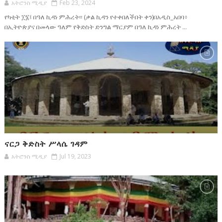
አትሮንስ ሚዲያ
Feb 23, 2024
የካቲት ፲፮፤ በዓለ ኪዳነ ምሕረት፡፡ (ቃል ኪዳን የተቀበለችበት ቀን)በአዲስ_አበባ፥
በኢትዮጵያና በመላው ዓለም የቅድስት ድንግል ማርያም በዓለ ኪዳነ ምሕረት ...
ናርጋ ቅድስት ሥላሴ ገዳም
አትሮንስ ሚዲያ
Jul 19, 2023