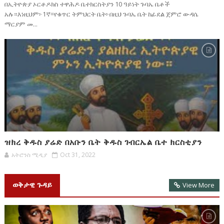
በኢትዮጵያ ኦርቶዶክስ ተዋሕዶ ቤተክርስትያን 10 ዓይነት ጉባኤ ቤቶች
አሉ።እነዚህም፦1ኛ=የቁጥር ትምህርት ቤት፦በዚህ ጉባኤ ቤት ከፊደል ጀምሮ ውዳሴ
ማርያም መ...
ዝክረ ቅዱስ ያሬድ በአቡን ቤት ቅዱስ ገብርኤል ቤተ ክርስቲያን
አትሮንስ ሚዲያ
Oct 31, 2022
ወቅታዊ ጉዳይ
View More