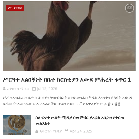
ነገረ ተሀድሶ
ሥርዓተ አልበኝነት በቤተ ክርስቲያን አውደ ምሕረት ቁጥር 1
አትሮንስ ሚዲያ
Jul 15, 2026
የእግዚአብሔርን ቤተ ክርስቲያን ትጠብቁአት ዘንድ መንፈስ ቅዱስ እናንተን ጳጳሳት አድርጎ
ለሾመባት ለመንጋው ሁሉና ለራሳችሁ ተጠንቀቁ። . . ." የሐዋሪያት ሥራ ፳ ፥ ፳፰ ...
ስለ ፍኖተ ጽድቅ ሚዲያ በመምህር ያረጋል አበጋዝ የተሰጠ
መልእክት
አትሮንስ ሚዲያ
Apr 24, 2025