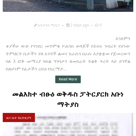
አትሮንስ ሚዲያ
2 days ago
0
እንደምን
ቆያችሁ ውድ የጎንደር መጥምቁ ዮሐንስ ወዳጆች የደብሩ ንብረት የሆነው
ትምህርት ቤታችን ያለ አንዳች ልመና እራሱን በራሱ እያቋቋመ የጀመረውን
ባለ 3 ፎቅ መማሪያ ክፍል ግንባታን ለመስራት ትልቅ ጥረት ላይ ይገኛል
ስለሆነም የፊታችን ረቡዕ የአርማታ...
Read More
መልእክተ ብፁዕ ወቅዱስ ፓትርያርክ አቡነ
ማትያስ
ዜና ቤተ ክርስቲያን