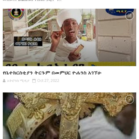
የቤተክርስቲያን ትርጉም በመምህር ዮሐንስ አገኘሁ
አትሮንስ ሚዲያ
Oct 27, 2022