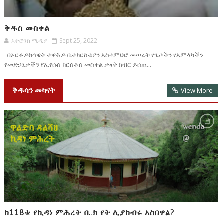
ቅዱስ መስቀል
አትሮንስ ሚዲያ
Sept 25, 2022
በኦርቶዶክሳዊት ተዋሕዶ ቤተክርስቲያን አስተምህሮ መሠረት የጌታችን የአምላካችን
የመድኃኒታችን የኢየሱስ ክርስቶስ መስቀል ታላቅ ክብር ይሰጠ...
ቅዱሳን መካናት
View More
ከ118ቱ የኪዳነ ምሕረት ቤ.ክ የት ሊያከብሩ አስበዋል?