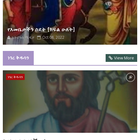
የእመቤታችን ስደት [ክፍል ሁለት]
አትሮንስ ሚዲያ
Oct 08, 2022
ነገረ ቅዱሳን
View More
ነገረ ቅዱሳን