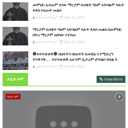
መምህር ኤፍሬም ተስፉ ማርያም ቤዛዊት ዓለም አትባልም ላሉት
ጳጳስ የሰጡት መልስ
አትሮንስ ሚዲያ
Apr 24, 2025
ማርያም ቤዛዊተ ዓለም አትባልም ላሉት ጳጳስ መልስ በመምህር
በትረ ማርያም አበባው የተሰጠ
አትሮንስ ሚዲያ
Apr 24, 2025
🛑ፍኖተጽድቅ🛑 ስህተትን በስሀተት ለመሸፈን የሚደረግ
ትንቅንቅ….. ፍኖተጽድቅ አሁንም ሊታረም ይገባል፡፡ ክፍል 4
አትሮንስ ሚዲያ
Oct 26, 2022
አቢይ ጾም
View More
አቢይ ጾም