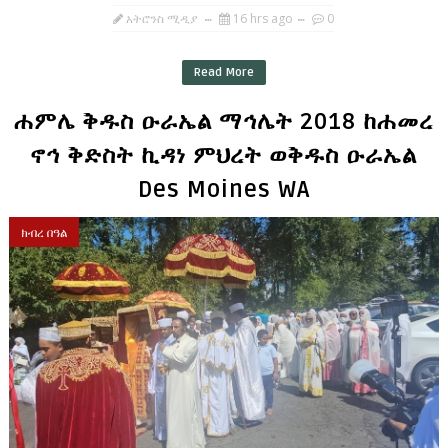
አትሮንስ ሚዲያ
16 hrs ago
0
Read More
ሐምሌ ቅዱስ ዑራኤል ማኅሌት 2018 ከሐመረ
ኖኅ ቅድስት ኪዳነ ምህረት ወቅዱስ ዑራኤል
Des Moines WA
ክብረ በዓል