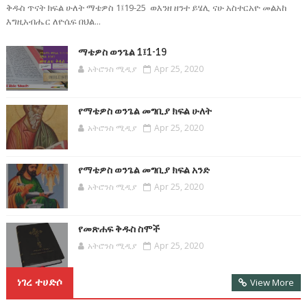
ቅዱስ ጥናት ክፍል ሁለት ማቴዎስ 1፤19-25 ወእንዘ ዘንተ ይሄሊ ናሁ አስተርአዮ መልአከ
እግዚአብሔር ለዮሴፍ በህል...
ማቴዎስ ወንጌል 1፤1-19
አትሮንስ ሚዲያ
Apr 25, 2020
የማቴዎስ ወንጌል መግቢያ ክፍል ሁለት
አትሮንስ ሚዲያ
Apr 25, 2020
የማቴዎስ ወንጌል መግቢያ ክፍል አንድ
አትሮንስ ሚዲያ
Apr 25, 2020
የመጽሐፍ ቅዱስ ስሞች
አትሮንስ ሚዲያ
Apr 25, 2020
ነገረ ተሀድሶ
View More