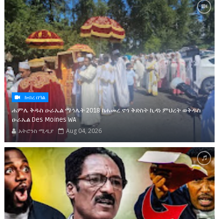
ክብረ በዓል
ሐምሌ ቅዱስ ዑራኤል ማኅሌት 2018 ከሐመረ ኖኅ ቅድስት ኪዳነ ምህረት ወቅዱስ
ዑራኤል Des Moines WA
አትሮንስ ሚዲያ
Aug 04, 2026