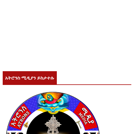
አትሮንስ ሚዲያን ይከታተሉ