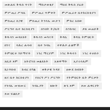
መጽሐፍ ቅዱስ ጥናት
ማስታወቂያ
ማዕደ ቅዱስ ያሬድ
ምሥጢረ ሥላሴ
ምሥጢረ ጥምቀት
ምሥጢራተ ቤተክርስቲያን
ምስጢረ ስጋዌ
ምስጢረ ትንሳኤ ሙታን
ምክረ አበው
ሥርዓተ ቤተ ክርስቲያን
ሰንበት ት/ቤት
ስንክሳር
ቃለ መጠይቅ
ቅዱሳን መላእክት
ቅዱሳን መካናት
ቅዳሴ
ቅዳሴ ትምህርት
በገና
ባሕረ ሐሳብ
ቤተ ጉባኤ
ተዋሕዶ ፊልሞች
ትምህርተ ሃይማኖት
ነገረ ማርያም
ነገረ ቅዱሳን
ነገረ ተሀድሶ
አቢይ ጾም
አትሮንስ መልእክት
አጽዋማት
ኢየሩሳሌም
ኪነጥበብ
ክብረ በዓል
ወቅታዊ ጉዳይ
ዐውደ ስብከት
ዜና ቤተ ክርስቲያን
የሰርግ ሥነ ሥርዓት
የትምህርት ቤት ምርቃት
የጉባኤ መዝሙር
ጉባኤያት
ጸሎት
ጽጌ ጾም
ጾመ ሐዋርያት
ጾመ ፍልሰታ