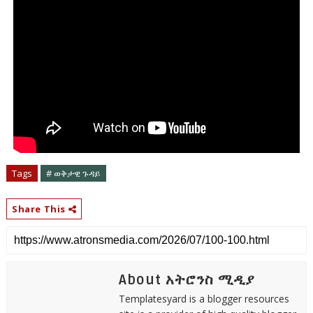
Tags
# ወቅታዊ ጉዳይ
Share This
About አትሮንስ ሚዲያ
Templatesyard is a blogger resources