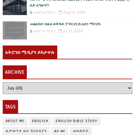
ቤት አግዙን!!!
አትሮንስ ሚዲያ
Aug 04, 2026
መልእክተ ብፁዕ ወቅዱስ ፓትርያርክ አቡነ ማትያስ
አትሮንስ ሚዲያ
Jul 25, 2026
አትሮንስ ሚዲያን ይከታተሉ
ARCHIVE
TAGS
ABOUT ME
ENGLISH
ENGLISH BIBLE STUDY
ሊቃውንተ ቤተ ክርስቲያን
ልዩ ልዩ
መጻሕፍት