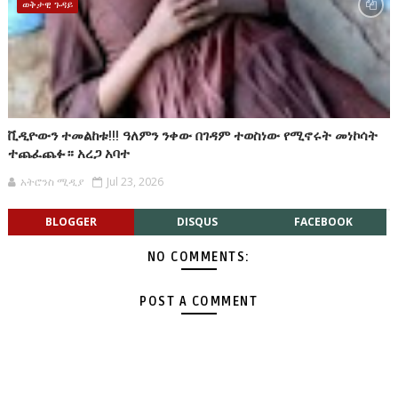
ወቅታዊ ጉዳይ
ቪዲዮውን ተመልከቱ!!! ዓለምን ንቀው በገዳም ተወስነው የሚኖሩት መነኮሳት
ተጨፈጨፉ። አረጋ አባተ
አትሮንስ ሚዲያ
Jul 23, 2026
BLOGGER
DISQUS
FACEBOOK
NO COMMENTS:
POST A COMMENT