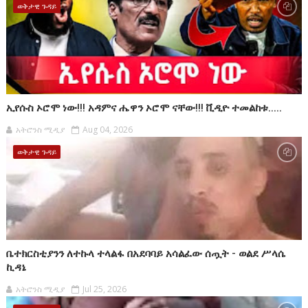
ወቅታዊ ጉዳይ
ኢየሱስ ኦሮሞ ነው!!! አዳምና ሔዋን ኦሮሞ ናቸው!!! ቪዲዮ ተመልከቱ.....
አትሮንስ ሚዲያ
Aug 04, 2026
ወቅታዊ ጉዳይ
ቤተክርስቲያንን ለተኩላ ተላልፋ በአደባባይ አሳልፈው ሰጧት - ወልደ ሥላሴ
ኪዳኔ
አትሮንስ ሚዲያ
Jul 25, 2026