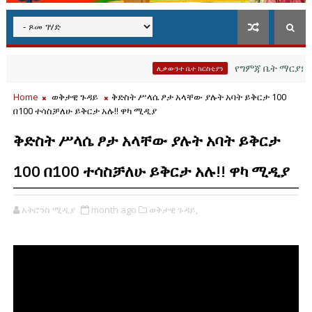
የግምጃ ቤት ማርያም የሐዲ
ሊቃውንተ ቤተ ክርስቲያን
Home
ወቅታዊ ጉዳይ
ቅድስት ሥላሴ ፆታ አላቸው ያሉት አባት ይቅርታ 100
በ100 ተሳስቻለሁ ይቅርታ አሉ!! ዋካ ሚዲያ
ቅድስት ሥላሴ ፆታ አላቸው ያሉት አባት ይቅርታ
100 በ100 ተሳስቻለሁ ይቅርታ አሉ!! ዋካ ሚዲያ
አትሮንስ ሚዲያ
month ago
ወቅታዊ ጉዳይ,