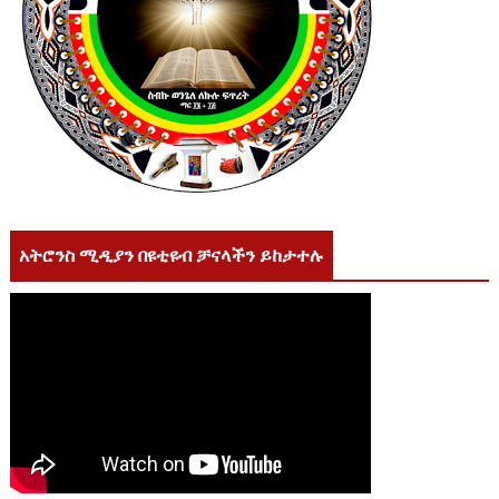
አትሮንስ ሚዲያን በዩቲዩብ ቻናላችን ይከታተሉ