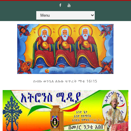
ስብኩ ወንጌለ ለኩሉ ፍጥረት ማቴ 16፤15