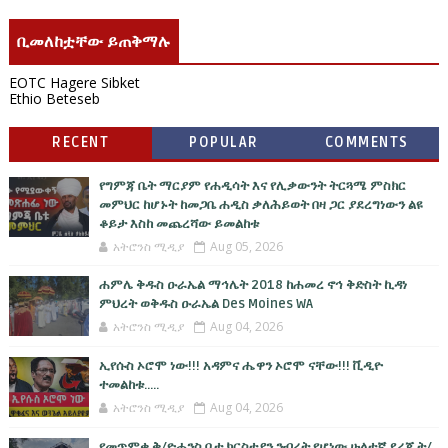
ቢመለከቷቸው ይጠቅማሉ
EOTC Hagere Sibket
Ethio Beteseb
RECENT
POPULAR
COMMENTS
የግምጃ ቤት ማርያም የሐዲሳት እና የሊቃውንት ትርጓሜ ምስክር
መምህር ከሆኑት ከመጋቤ ሐዲስ ቃለሕይወት በዛ ጋር ያደረግነውን ልዩ
ቆይታ እስከ መጨረሻው ይመልከቱ
አትሮንስ ሚዲያ
Aug 05, 2026
ሐምሌ ቅዱስ ዑራኤል ማኅሌት 2018 ከሐመረ ኖኅ ቅድስት ኪዳነ
ምህረት ወቅዱስ ዑራኤል Des Moines WA
አትሮንስ ሚዲያ
Aug 04, 2026
ኢየሱስ ኦሮሞ ነው!!! አዳምና ሔዋን ኦሮሞ ናቸው!!! ቪዲዮ
ተመልከቱ.....
አትሮንስ ሚዲያ
Aug 04, 2026
የመጥምቁ ቅ/ዮሐንስ ቤተ ክርስቲያን ንብረት የሆነው ሁለተኛ ደረጃ ት/