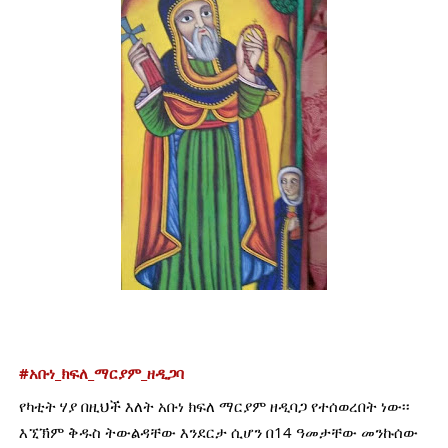
#አቡነ_ክፍለ_ማርያም_ዘዲጋባ
የካቲት ሃያ በዚህች እለት አቡነ ክፍለ ማርያም ዘዲባጋ የተሰወረበት ነው፡፡ 
እኚኽም ቅዱስ ትውልዳቸው እንደርታ ሲሆን በ14 ዓመታቸው መንኩሰው 