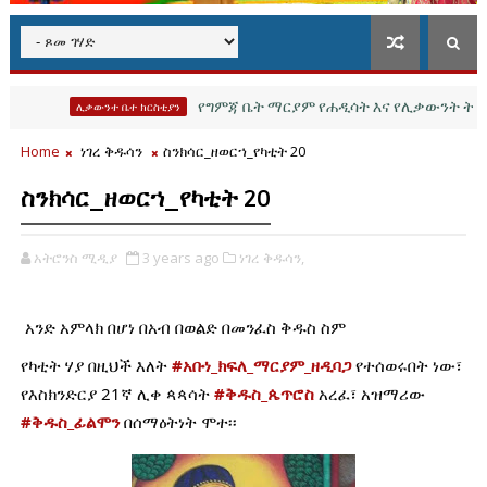
የግምጃ ቤት ማርያም የሐዲሳት እና የሊቃውንት ትርጓሜ ምስ
ሊቃውንተ ቤተ ክርስቲያን
Home
ነገረ ቅዱሳን
ስንክሳር_ዘወርኀ_የካቲት 20
ስንክሳር_ዘወርኀ_የካቲት 20
አትሮንስ ሚዲያ
3 years ago
ነገረ ቅዱሳን,
አንድ አምላክ በሆነ በአብ በወልድ በመንፈስ ቅዱስ ስም
የካቲት ሃያ በዚህች እለት 
#አቡነ_ክፍለ_ማርያም_ዘዲባጋ
 የተሰወሩበት ነው፣ 
የእስክንድርያ 21ኛ ሊቀ ጳጳሳት 
#ቅዱስ_ጴጥሮስ
 አረፈ፣ አዝማሪው 
#ቅዱስ_ፊልሞን
 በሰማዕትነት ሞተ፡፡