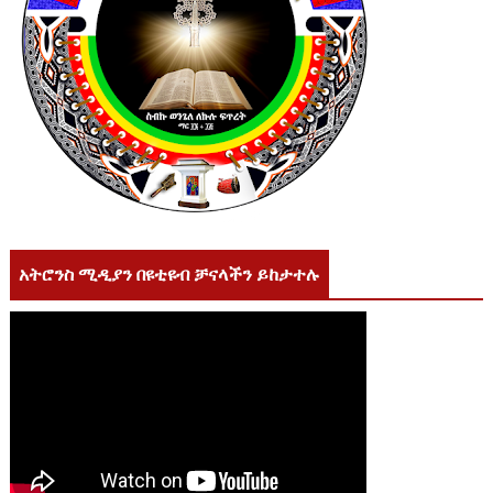
አትሮንስ ሚዲያን በዩቲዩብ ቻናላችን ይከታተሉ