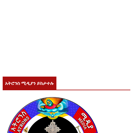
አትሮንስ ሚዲያን ይከታተሉ