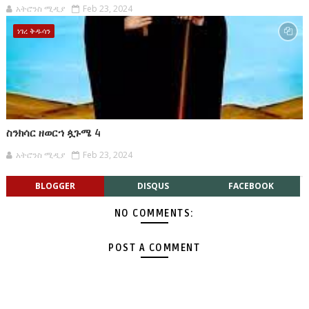
አትሮንስ ሚዲያ
Feb 23, 2024
ነገረ ቅዱሳን
ስንክሳር ዘወርኀ ጷጉሜ 4
አትሮንስ ሚዲያ
Feb 23, 2024
BLOGGER
DISQUS
FACEBOOK
NO COMMENTS:
POST A COMMENT