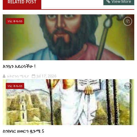
View More
RELATED POST
ነገረ ቅዱሳን
እንኳን አደረሳችሁ !
አትሮንስ ሚዲያ
Jul 17, 2026
ነገረ ቅዱሳን
ስንክሳር ዘወርኀ ጷጉሜ 5