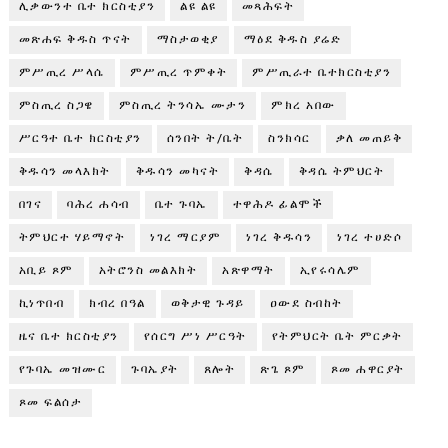
ሊቃውንተ ቤተ ክርስቲያን
ልዩ ልዩ
መጻሕፍት
መጽሐፍ ቅዱስ ጥናት
ማስታወቂያ
ማዕደ ቅዱስ ያሬድ
ምሥጢረ ሥላሴ
ምሥጢረ ጥምቀት
ምሥጢራተ ቤተክርስቲያን
ምስጢረ ስጋዌ
ምስጢረ ትንሳኤ ሙታን
ምክረ አበው
ሥርዓተ ቤተ ክርስቲያን
ሰንበት ት/ቤት
ስንክሳር
ቃለ መጠይቅ
ቅዱሳን መላእክት
ቅዱሳን መካናት
ቅዳሴ
ቅዳሴ ትምህርት
በገና
ባሕረ ሐሳብ
ቤተ ጉባኤ
ተዋሕዶ ፊልሞች
ትምህርተ ሃይማኖት
ነገረ ማርያም
ነገረ ቅዱሳን
ነገረ ተሀድሶ
አቢይ ጾም
አትሮንስ መልእክት
አጽዋማት
ኢየሩሳሌም
ኪነጥበብ
ክብረ በዓል
ወቅታዊ ጉዳይ
ዐውደ ስብከት
ዜና ቤተ ክርስቲያን
የሰርግ ሥነ ሥርዓት
የትምህርት ቤት ምርቃት
የጉባኤ መዝሙር
ጉባኤያት
ጸሎት
ጽጌ ጾም
ጾመ ሐዋርያት
ጾመ ፍልሰታ