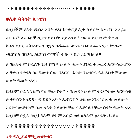
✞✞✞✞✞✞✞✞✞✞✞✞✞✞✞✞✞✞✞✞✞✞
#ሊቀ_ጳጳሳት_ጴጥሮስ
በዚህችም ዕለት የከበረ አባት የእስክንድርያ ሊቀ ጳጳሳት ጴጥሮስ አረፈ፡፡ 
እርሱም ለአባቶች ሊቃነ ጳጳሳት ሃያ አንደኛ ነው። ይህንንም ቅዱስ 
ከሐዋርያዊ አትናቴዎስ በኋላ በሹመቱ ወንበር በተቀመጠ ጊዜ ከንጉሥ 
ዳርዮስና ከከሀዲ አርዮስ ወገኖች ብዙ መከራ ደርሶበታል።
ሊገድሉትም በፈለጉ ጊዜ ሸሽቶ ሁለት ዓመት ያህል ተሠወረ አርዮሳውያንም 
ሉቅዮስ የተባለ ከሀዲውን ሰው በእርሱ ፈንታ በወንበሩ ላይ አስቀምጠው 
ሁለት ዓመት ኖረ።
ከዚህም በኋላ ሃይማኖታቸው የቀና ምእመናን ሁሉም ተነሥተው አርዮሳዊ 
ሉቅዮስን አሳደዱትና ይህን አባት ጴጥሮስን ወደ መንበረ ሢመቱ መለሱት 
አርዮሳውያንንም በመጣላት እያወገዛቸውና እያሳደዳቸው ሰባት ዓመት ኖረ። 
ከዚህም በኋላ ከዚህ ዓለም ድካም አርፎ ወደ ዘላለም ዕረፍት ሔደ።
✞✞✞✞✞✞✞✞✞✞✞✞✞✞✞✞✞✞✞✞✞✞
#ቅዱስ_ፊልሞን_መዐንዝር