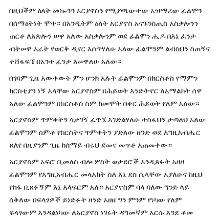
በዚህችም ዕለት መኰንን አርያኖስን የሚያጫውተው አዝማሪው ፊልሞን 
በሰማዕትነት ሞተ። በአንዲትም ዕለት አርያኖስ አናጉንስጢስ አስቃሎንን 
ጠርቶ ለአጵሎን ሠዋ አለው አስቃሎንም ወደ ፊልሞን ሒዶ በእኔ ፈንታ 
ብትሠዋ አራት የወርቅ ዲናር እሰጥሃለሁ አለው ፊልሞንም ልብስህን ስጠኝና 
ተሸፋፍኜ በአንተ ፈንታ እሠዋለሁ አለው።
በገባም ጊዜ አውቀውት ምን ሆንክ አሉት ፊልሞንም በክርስቶስ የማምን 
ክርስቲያን ነኝ አላቸው አርያኖስም በሕይወት እንድትኖር ለአማልክት ሰዋ 
አለው ፊልሞንም በክርስቶስ ስም ከመሞት በቀር ሕይወት የለም አለው።
አርያኖስም ጥምቀትን ሳታገኝ ፈጥኜ እገድልሃለሁ ተስፋህን ታጣለህ አለው 
ፊልሞንም ሰምቶ የክርስትና ጥምቀትን ያድለው ዘንድ ወደ እግዚአብሔር 
ጸለየ በዚያንም ጊዜ ከሰማይ ብሩህ ደመና መጥቶ አጠመቀው።
አርያኖስም አፍሮ ቢመለስ ብሎ ሦስት ወታደሮች እንዲጸፉት አዘዘ 
ፊልሞንም የእግዚአብሔር መላእክት ስለ እኔ ደስ ሲላቸው አያለሁና ከዚህ 
የከፋ ቢጸፉኝም እኔ አላፍርም አለ። አርያኖስም ባላ ባለው ግንድ ላይ 
ሰቅለው በፍላፃዎች ይነድፉት ዘንድ አዘዘ ግን ምንም የነካው የለም 
ፍላፃውም እንዳልነካው ለአርያኖስ ነገሩት ዳግመኛም እርሱ እንደ ቆመ 