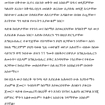
መንነው በቅተው ሲኖሩ በአንድ ወቅት ወደ አክሱም ሄዱና ወላጆቻቸው 
ካሉበት ደረሱ፡፡ ከቅዳሴ በኋላ መበለት ቆርሰው ሲያድሉ ወላጅ እናታቸው 
ከስተውና ጠቁረው ስላዩአቸው ለእናታቸው አዳልተው በብዙ ሰጧቸው፡፡ 
እናትየው ግን ጻድቁ የሠሩትን አያውቁም ነበር፡፡
ጻድቁ ከብቃታቸው የተነሳ መና ከሰማይ እየወረደላቸው ከዓለትም ላይ ውኃ 
እያፈለቁ ይጠጡ ነበር፡፡ አድሎ ስላደረጉ ግን በዚህ ድርጊታቸው 
እግዚአብሔር ተቆጥቷቸው የሰጣቸውን ይህን ጸጋቸውን ነሳቸው፡፡ አቡነ 
ክፍለ ማርያምም ይህን ባወቁ ጊዜ ‹‹ወዮልኝ ወዮታ አለብኝ›› ብለው ከሰው 
ሳይገናኙ ዋሻ ገብተው ድፍን 11 ዓመት በለቅሶና በዋይታ እግዚአብሔርን 
ለመኑት፡፡ በኋላም እግዚአብሔር ይቅር እንዳላቸው ነገራቸውና የቀደመ 
ጸጋቸውና ክብራቸው መለሰላቸው፡፡ ስለ ዘረኝነት አስከፊነትም በብዛት 
አስተማሩ፡፡ 
ከዛ በኋላ ውኃ ከደረቅ ጭንጫ ላይ እያፈለቁ አሕዛብን ሁሉ እያስተማሩ 
ያጠምቁ ጀመር፡፡ ኅብስትም ከሰማይ እየወረደላቸው ሕዝቡን ያቆርቡ 
ጀመር፡፡ ጻድቁ በመጨረሻ በዚህች ቀን እንደነ ሄኖክና ኤልያስ ዐርገዋል እንጂ 
በምድር ሞትን አልቀመሱም፡፡ ትልቅና አስደናቂ ገዳማቸው አክሱም 
ይገኛል፡፡