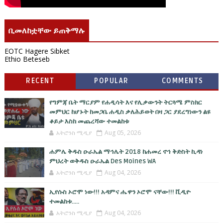
ቢመለከቷቸው ይጠቅማሉ
EOTC Hagere Sibket
Ethio Beteseb
RECENT
POPULAR
COMMENTS
የግምጃ ቤት ማርያም የሐዲሳት እና የሊቃውንት ትርጓሜ ምስክር
መምህር ከሆኑት ከመጋቤ ሐዲስ ቃለሕይወት በዛ ጋር ያደረግነውን ልዩ
ቆይታ እስከ መጨረሻው ተመልከቱ
አትሮንስ ሚዲያ
Aug 05, 2026
ሐምሌ ቅዱስ ዑራኤል ማኅሌት 2018 ከሐመረ ኖኅ ቅድስት ኪዳነ
ምህረት ወቅዱስ ዑራኤል Des Moines WA
አትሮንስ ሚዲያ
Aug 04, 2026
ኢየሱስ ኦሮሞ ነው!!! አዳምና ሔዋን ኦሮሞ ናቸው!!! ቪዲዮ
ተመልከቱ.....
አትሮንስ ሚዲያ
Aug 04, 2026