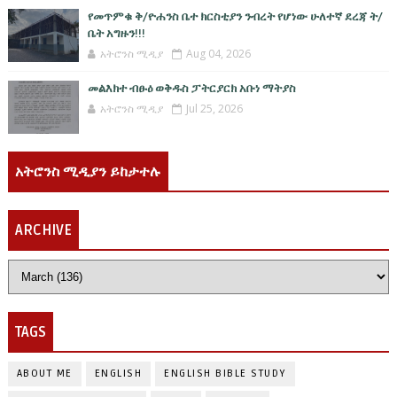
የመጥምቁ ቅ/ዮሐንስ ቤተ ክርስቲያን ንብረት የሆነው ሁለተኛ ደረጃ ት/
ቤት አግዙን!!!
አትሮንስ ሚዲያ
Aug 04, 2026
መልእክተ ብፁዕ ወቅዱስ ፓትርያርክ አቡነ ማትያስ
አትሮንስ ሚዲያ
Jul 25, 2026
አትሮንስ ሚዲያን ይከታተሉ
ARCHIVE
TAGS
ABOUT ME
ENGLISH
ENGLISH BIBLE STUDY