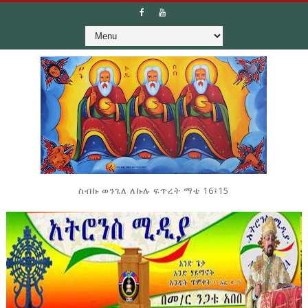
ስብኩ ወንጌለ ለኩሉ ፍጥረት ማቴ 16፤15