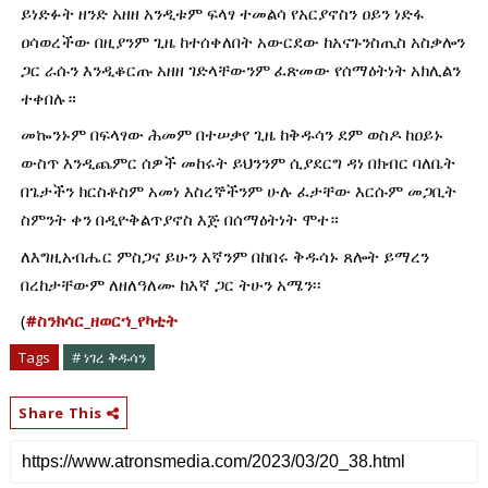
ይነድፉት ዘንድ አዘዘ አንዲቱም ፍላፃ ተመልሳ የአርያኖስን ዐይን ነድፋ 
ዐሳወረችው በዚያንም ጊዜ ከተሰቀለበት አውርደው ከአናጉንስጢስ አስቃሎን 
ጋር ራሱን እንዲቆርጡ አዘዘ ገድላቸውንም ፈጽመው የሰማዕትነት አክሊልን 
ተቀበሉ።
መኰንኑም በፍላፃው ሕመም በተሠቃየ ጊዜ ከቅዱሳን ደም ወስዶ ከዐይኑ 
ውስጥ እንዲጨምር ሰዎች መከሩት ይህንንም ሲያደርግ ዳነ በክብር ባለቤት 
በጌታችን ክርስቶስም አመነ እስረኞችንም ሁሉ ፈታቸው እርሱም መጋቢት 
ስምንት ቀን በዲዮቅልጥያኖስ እጅ በሰማዕትነት ሞተ። 
ለእግዚአብሔር ምስጋና ይሁን እኛንም በከበሩ ቅዱሳኑ ጸሎት ይማረን 
በረከታቸውም ለዘለዓለሙ ከእኛ ጋር ትሁን አሜን፡፡
(
#ስንክሳር_ዘወርኀ_የካቲት
Tags
# ነገረ ቅዱሳን
Share This