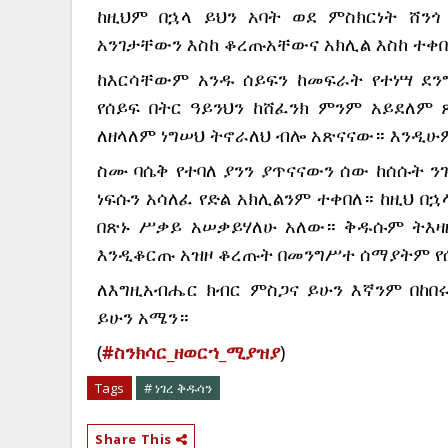
ከዚህም በኋላ ይህን አባት ወደ ምስክርነት ሸን
አንገታቸውን እስከ ቆረጡአቸውና አክሊል እስከ ተቀበ
ከእርሳቸውም አንዱ ሰይፍን ከመፍራት የተነሣ ደን
የሰይፍ በትር ዓይንህን ከሸፈንክ ምንም አይደለም 
ለዘላለም ነግሠህ ትኖራለህ ብሎ አጽናናው። እንዲሁም
ስሙ ባሴቅ የተባለ ያንን ያጥናናውን ሰው ከሰሱት 
ነፍሱን አሳለፈ የድል አክሊልንም ተቀበለ። ከዚህ በኋ
በጽኑ ሥቃይ አሠቃይሃለሁ አለው። ቅዱሱም ትእዛ
እንዲቆርጡ አዝዞ ቆረጡት በመንግሥተ ሰማያትም የሰ
ለእግዚአብሔር ክብር ምስጋና ይሁን እኛንም በከበ
ይሁን አሜን።
(
#ስንክሳር_ዘወርኀ_ሚያዝያ
)
Tags
# ነገረ ቅዱሳን
Share This