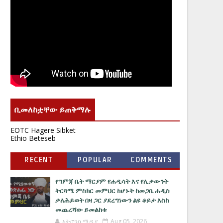
ቢመለከቷቸው ይጠቅማሉ
EOTC Hagere Sibket
Ethio Beteseb
RECENT
POPULAR
COMMENTS
የግምጃ ቤት ማርያም የሐዲሳት እና የሊቃውንት
ትርጓሜ ምስክር መምህር ከሆኑት ከመጋቤ ሐዲስ
ቃለሕይወት በዛ ጋር ያደረግነውን ልዩ ቆይታ እስከ
መጨረሻው ይመልከቱ
አትሮንስ ሚዲያ
Aug 05, 2026