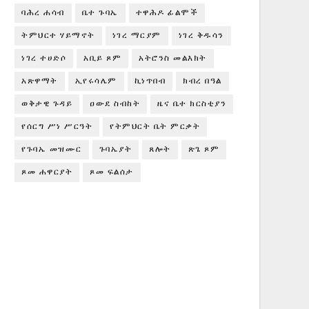
ባሕረ ሐሳብ
ቤተ ጉባኤ
ተዋሕዶ ፊልሞች
ትምህርተ ሃይማኖት
ነገረ ማርያም
ነገረ ቅዱሳን
ነገረ ተሀድሶ
አቢይ ጾም
አትሮንስ መልእክት
አጽዋማት
ኢየሩሳሌም
ኪነጥበብ
ክብረ በዓል
ወቅታዊ ጉዳይ
ዐውደ ስብከት
ዜና ቤተ ክርስቲያን
የሰርግ ሥነ ሥርዓት
የትምህርት ቤት ምርቃት
የጉባኤ መዝሙር
ጉባኤያት
ጸሎት
ጽጌ ጾም
ጾመ ሐዋርያት
ጾመ ፍልሰታ