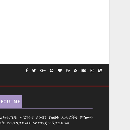
ABOUT ME
ኢ/ኦ/ተ/ቤ/ክ ሥርዓትና ደንብን የጠበቁ ጽሑፎችና ምስሎች
መ/ር ቀሲስ ንጋቱ አበበ እየተዘጋጀ የሚቀርብ ነው