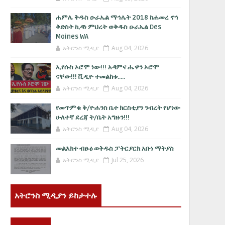
ሐምሌ ቅዱስ ዑራኤል ማኅሌት 2018 ከሐመረ ኖኅ
ቅድስት ኪዳነ ምህረት ወቅዱስ ዑራኤል Des
Moines WA
አትሮንስ ሚዲያ
Aug 04, 2026
ኢየሱስ ኦሮሞ ነው!!! አዳምና ሔዋን ኦሮሞ
ናቸው!!! ቪዲዮ ተመልከቱ.....
አትሮንስ ሚዲያ
Aug 04, 2026
የመጥምቁ ቅ/ዮሐንስ ቤተ ክርስቲያን ንብረት የሆነው
ሁለተኛ ደረጃ ት/ቤት አግዙን!!!
አትሮንስ ሚዲያ
Aug 04, 2026
መልእክተ ብፁዕ ወቅዱስ ፓትርያርክ አቡነ ማትያስ
አትሮንስ ሚዲያ
Jul 25, 2026
አትሮንስ ሚዲያን ይከታተሉ