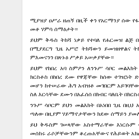
ሚያዝያ 
ዐሥራ ዘጠኝ በዚች ቀን የአርማንያ ሰው የፋ
መቶ ሃምሳ ሰማዕታት።
ይህም ቅዱስ ትከሻ ነቃይ የተባለ የሐርመዝ ልጅ በ
በሚያደርግ ጊዜ አሥሮ ትክሻውን ይመዝዘዋልና ትከ
ምእመናንን በጽኑዕ ሥቃይ አሠቃያቸው።
ይህም የከበረ አባ ስምዖን ለንጉሥ ሳቦር መልእክት
ክርስቶስ በከበረ ደሙ የዋጃቸው ከሰው ተገዢነት ድነ
መሆን ከተሠራው ሕግ አብዝቶ መገበርም አይገባቸው
ስለ እርሳቸው ደሙን በአፈሰሰ በክብር ባለቤት በክር
ንጉሥ ሳቦርም ይህን መልእክት በአነበበ ጊዜ በዚህ 
ጣለው በዚያም ሃይማኖታቸውን ክደው ሰማይን ያመለኩ
ይህ ቅዱስም ገሠጻቸው አስተማራቸው እነርሱም ተ
መሰከሩ ራሶቻቸውንም ቆረጡአቸውና የሕይወት አክ