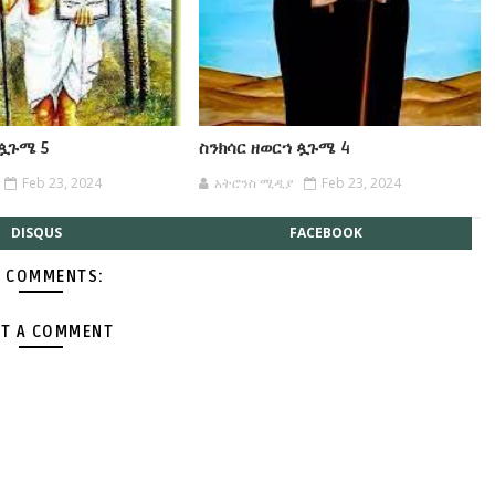
 ጷጉሜ 5
ስንክሳር ዘወርኀ ጷጉሜ 4
Feb 23, 2024
አትሮንስ ሚዲያ
Feb 23, 2024
DISQUS
FACEBOOK
 COMMENTS:
T A COMMENT