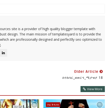
urces site is a provider of high quality blogger template with
ust design. The main mission of templatesyard is to provide the
 which are professionally designed and perfectlly seo optimized to
.
Older Article
ስንክሳር_ዘወርኀ_ሚያዝያ 18
View More
ነገረ ቅዱሳን