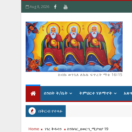
Aug 8, 2026
ስብኩ ወንጌለ ለኩሉ ፍጥረት ማቴ 16፤15
ሰንበት ት/ቤት
ትምህርተ ሃይማኖት
አጽ
በቅርብ የተጻፉ
Home
ነገረ ቅዱሳን
ስንክሳር_ዘወርኀ_ሚያዝያ 19