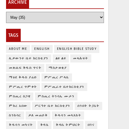
ARCHIVE
TAGS
ABOUT ME
ENGLISH
ENGLISH BIBLE STUDY
ሊቃውንተ ቤተ ክርስቲያን
ልዩ ልዩ
መጻሕፍት
መጽሐፍ ቅዱስ ጥናት
ማስታወቂያ
ማዕደ ቅዱስ ያሬድ
ምሥጢረ ሥላሴ
ምሥጢረ ጥምቀት
ምሥጢራተ ቤተክርስቲያን
ምስጢረ ስጋዌ
ምስጢረ ትንሳኤ ሙታን
ምክረ አበው
ሥርዓተ ቤተ ክርስቲያን
ሰንበት ት/ቤት
ስንክሳር
ቃለ መጠይቅ
ቅዱሳን መላእክት
ቅዱሳን መካናት
ቅዳሴ
ቅዳሴ ትምህርት
በገና