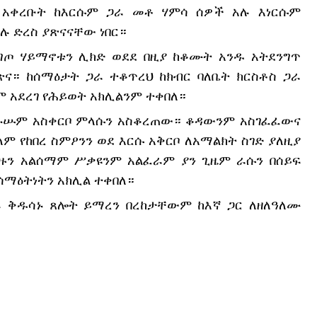
ጎ አቀረቡት ከእርሱም ጋራ መቶ ሃምሳ ሰዎች አሉ እነርሱም 
ሉ ድረስ ያጽናናቸው ነበር።
ግጦ ሃይማኖቱን ሊክድ ወደደ በዚያ ከቆሙት አንዱ አትደንግጥ 
ጽና። ከሰማዕታት ጋራ ተቆጥረህ ከክብር ባለቤት ክርስቶስ ጋራ 
 አደረገ የሕይወት አክሊልንም ተቀበለ።
ንጉሡም አስቀርቦ ምላሱን አስቆረጠው። ቆዳውንም አስገፈፈውና 
ላም የከበረ ስምዖንን ወደ እርሱ አቅርቦ ለአማልክት ስገድ ያለዚያ 
ዙን አልሰማም ሥቃዩንም አልፈራም ያን ጊዜም ራሱን በሰይፍ 
ማዕትነትን አክሊል ተቀበለ።
ሩ ቅዱሳኑ ጸሎት ይማረን በረከታቸውም ከእኛ ጋር ለዘለዓለሙ 