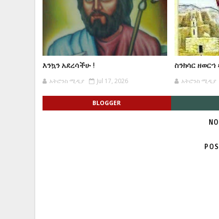
እንኳን አደረሳችሁ !
ስንክሳር ዘወርኀ
አትሮንስ ሚዲያ
Jul 17, 2026
አትሮንስ ሚዲያ
BLOGGER
NO
POS