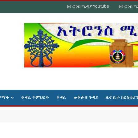
አትሮንስ ሚዲያ Youtube
አትሮንስ ሚ
ዋማት
ቅዳሴ ትምህርት
ቅዳሴ
ወቅታዊ ጉዳይ
ዜና ቤተ ክርስቲያ