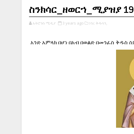
ስንክሳር_ዘወርኀ_ሚያዝያ 19
አትሮንስ ሚዲያ
3 years ago
ነገረ ቅዱሳን,
አንድ አምላክ በሆነ በአብ በወልድ በመንፈስ ቅዱስ 