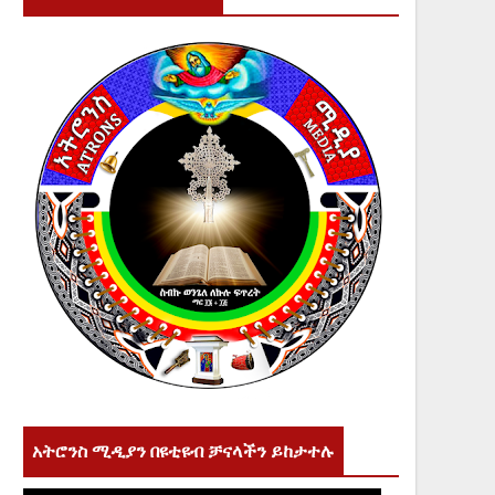
አትሮንስ ሚዲያን በዩቲዩብ ቻናላችን ይከታተሉ