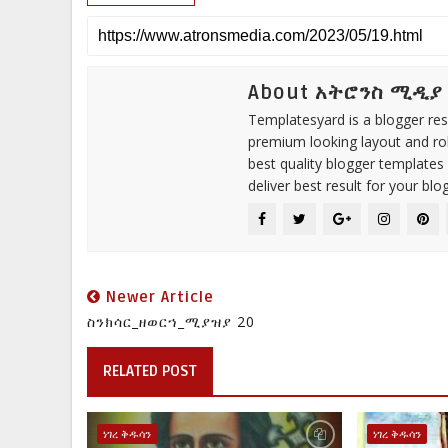
About አትሮንስ ሚዲያ
Templatesyard is a blogger reso
premium looking layout and rob
best quality blogger templates
deliver best result for your blog
Newer Article
ስንክሳር_ዘወርኀ_ሚያዝያ 20
RELATED POST
ነገረ ቅዱሳን
ነገረ ቅዱሳን