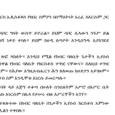
ርስ ኤጲስቆጶስ የከበረ ስምዖን በሰማዕትነት አረፈ ከእርሱም ጋር 
ሳቦር ግዛት ውስጥ ይኖራል። ይህም ሳቦር ሌላውን ንጉሥ ድል 
ሻ ነቃይ ተባለ። ይህም ከሀዲ ለጣዖት እንዲሰግዱ እያስገደደ 
 ጽፎ ላከለት። እንዲህ የሚል የክብር ባለቤት ጌታችን ኢየሱስ 
ዋል የክብር ባለቤት የክርስቶስ ተገዢ ናቸውና። ስለዚህ ተገዢ 
ም። የሕያው እግዚአብሔርን ሕግ ለለወጡ ከሀድያን አይገዙም። 
ስቶስ ስም እንዲሞቱ እነርሱ ይመርጣሉ።
አባት ላይ እጅግ ተቆጣ በሁለት ሰንሰለትም አሥሮ በእሥር ቤት 
 እነርሱም በሌላ የታሠሩ ብዙ እሥረኞችን አገኘ።
ጸጽተው በክብር ባለቤት በጌታችን ኢየሱስ ክርስቶስ አምነው 
ሊልን ተቀበሉ።