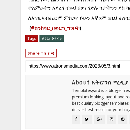
ተአምራትን አደረገ ብሩህ በሆነ ገድሉ ጌታችንን ደስ ካ
ለእግዚአብሔርም ምስጋና ይሁን እኛንም በዚህ ሐዋር
 (
#ስንክሳር_ዘወርኀ_ግንቦት
)
Tags
# ነገረ ቅዱሳን
Share This
About አትሮንስ ሚዲያ
Templatesyard is a blogger reso
premium looking layout and rob
best quality blogger templates
deliver best result for your blog