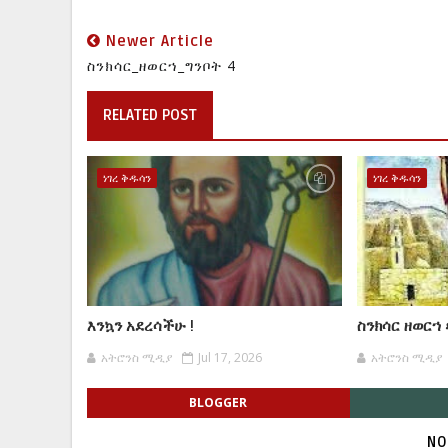
Newer Article
ስንክሳር_ዘወርኀ_ግንቦት 4
RELATED POST
ነገረ ቅዱሳን
ነገረ ቅዱሳን
እንኳን አደረሳችሁ !
ስንክሳር ዘወርኀ
አትሮንስ ሚዲያ
Jul 17, 2026
አትሮንስ ሚዲያ
BLOGGER
NO