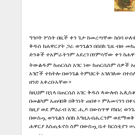
ግንቦት 
ሦስት በዚች ቀን ጌታ ከመረጣቸው ከሰባ ሁለቱ
ቅዱስ ከሐዋርያት ጋራ ወንጌልን በሰበከ ጊዜ ብዙ መከ
ድንቆች ተአምራትንም አደረገ በሃምሳኛው ቀን ከሐዋ
ትውልዱም ከጠርሴስ አገር ነው ከጠርሴስም ሰዎች አ
አገሮች ተከትሎ በወንጌል ትምህርት አገለገለው በተ
ዘንድ አቀረቡአቸው።
ከዚህም በኋላ በጠርሴስ አገር ቅዱስ ጳውሎስ ኤጲስቆ
በመልካም አጠባበቅ በቅንነት ጠበቀ። ምእመናንን በቀ
ከዚያ ወደ ምዕራብ አገር ሒዶ በውስጥዋ የከበረ ወን
በውስጧ ወንጌልን ሰበከ እግዚአብሔርንም ወደማወቅ 
ሐዋርያ እስጢፋኖስ ስም በውስጧ ቤተ ክርስቲያን 