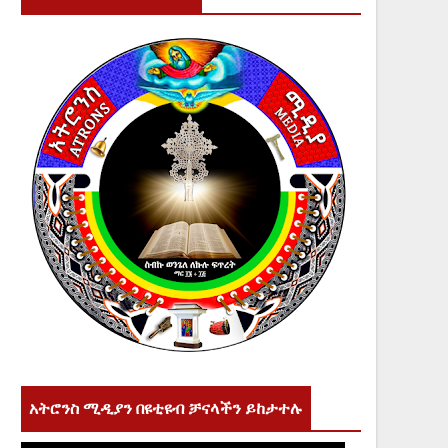
አትሮንስ ሚዲያን በዩቲዩብ ቻናላችን ይከታተሉ