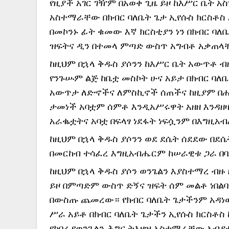
የዚያች አገር ገዥም በአወቀ ጊዜ ይዞ ከእሥር ቤት አ
አስተማራቸው በክብር ባለቤት ጌታ ኢየሱስ ክርስቶስ
በመኮንኑ ፊት ቁመው እኛ ክርስቲያን ነን በክብር ባ
ዝፍትና ዲን በተመላ ምጣድ ውስጥ አግብቶ አቃጠላ
ከዚህም በኋላ ቅዱስ ያሶንን ከእሥር ቤት አውጥቶ ብዙ
የንጉሡም ልጅ ከቤቷ መስኮት ሁና አይታ በክብር ባለቤ
አውጥታ ለድኆችና ለምስኪኖች ሰጠችና ከዚያም በሐዋር
ታመነች አባቷም ሰምቶ እንዲአሥሩዋት አዘዘ እንዳዘ
አራቈቷትና አባቷ በፍላፃ ነደፋት ነፍሷንም በእግዚአ
ከዚህም በኋላ ቅዱስ ያሶንን ወደ ደሴት ሰደደው በደ
በመርከብ ተሳፈረ እግዚአብሔርም ከሠራዊቱ ጋራ በ
ከዚህም በኋላ ቅዱስ ያሶን ወንጌልን እያስተማረ ብዙ
ይዞ በምጣድም ውስጥ ድኝና ዝፍት ሰም መልቶ ነበልባሉ
በውስጡ ጨመረው። የክብር ባለቤት ጌታችንም አዳነው
ሥራ አይቶ በክብር ባለቤት ጌታችን ኢየሱስ ክርስቶስ
የከበረ የወንጌልን ሕግና ትእዛዝ አስተማራቸው አብ