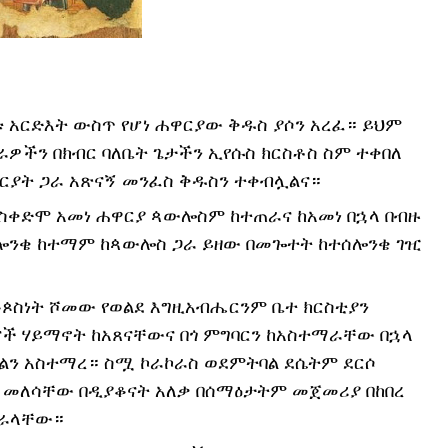
 አርድእት ውስጥ የሆነ ሐዋርያው ቅዱስ ያሶን አረፈ። ይህም 
ራዎችን በክብር ባለቤት ጌታችን ኢየሱስ ክርስቶስ ስም ተቀበለ 
ርያት ጋራ አጽናኝ መንፈስ ቅዱስን ተቀብሏልና።
ስቀድሞ አመነ ሐዋርያ ጳውሎስም ከተጠራና ከአመነ በኋላ በብዙ 
ሰሎንቄ ከተማም ከጳውሎስ ጋራ ይዘው በመጐተት ከተሰሎንቄ ገዢ 
ጶስነት ሾመው የወልደ እግዚአብሔርንም ቤተ ክርስቲያን 
ናች ሃይማኖት ከአጸናቸውና በጎ ምግባርን ከአስተማራቸው በኋላ 
ጌልን አስተማረ። ስሟ ኮራኮራስ ወደምትባል ደሴትም ደርሶ 
መለሳቸው በዲያቆናት አለቃ በሰማዕታትም መጀመሪያ በከበረ 
ሠራላቸው።