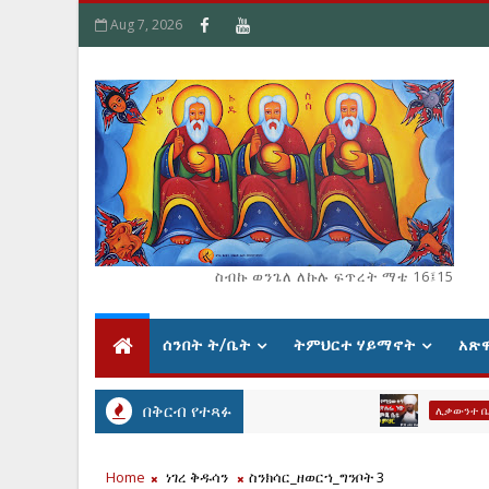
Aug 7, 2026
ስብኩ ወንጌለ ለኩሉ ፍጥረት ማቴ 16፤15
ሰንበት ት/ቤት
ትምህርተ ሃይማኖት
አጽ
በቅርብ የተጻፉ
ሊቃውንተ ቤተ ክርስቲያ
Home
ነገረ ቅዱሳን
ስንክሳር_ዘወርኀ_ግንቦት 3