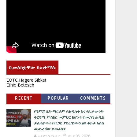
ቢመለከቷቸው ይጠቅማሉ
EOTC Hagere Sibket
Ethio Beteseb
RECENT
POPULAR
COMMENTS
የግምጃ ቤት ማርያም የሐዲሳት እና የሊቃውንት
ትርጓሜ ምስክር መምህር ከሆኑት ከመጋቤ ሐዲስ
ቃለሕይወት በዛ ጋር ያደረግነውን ልዩ ቆይታ እስከ
መጨረሻው ይመልከቱ
አትሮንስ ሚዲያ
Aug 05, 2026