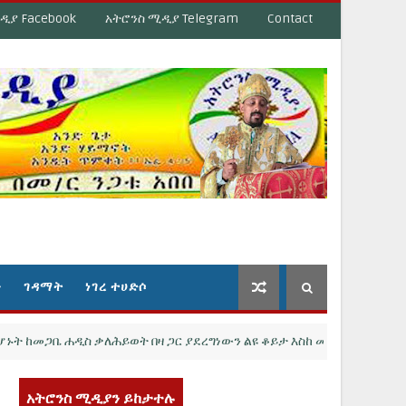
ዲያ Facebook
አትሮንስ ሚዲያ Telegram
Contact
ን
ገዳማት
ነገረ ተሀድሶ
ጋቤ ሐዲስ ቃለሕይወት በዛ ጋር ያደረግነውን ልዩ ቆይታ እስከ መጨረሻው ይመልከቱ
አትሮንስ ሚዲያን ይከታተሉ