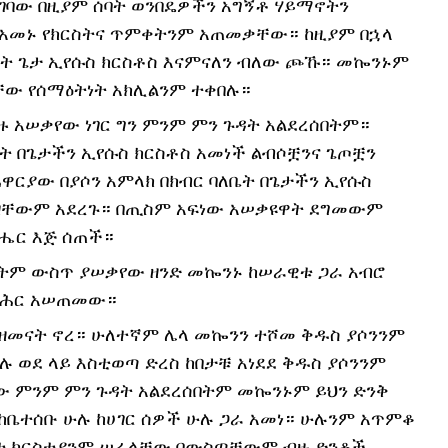
ስገባው በዚያም ሰባት ወንበዴዎችን አግኝቶ ሃይማኖትን 
 አመኑ የክርስትና ጥምቀትንም አጠመቃቸው። ከዚያም በኋላ 
ለቤት ጌታ ኢየሱስ ክርስቶስ እናምናለን ብለው ጮኹ። መኰንኑም 
ቸው የሰማዕትነት አክሊልንም ተቀበሉ።
 አሠቃየው ነገር ግን ምንም ምን ጉዳት አልደረሰበትም። 
ት በጌታችን ኢየሱስ ክርስቶስ አመነች ልብሶቿንና ጌጦቿን 
ያው በያሶን አምላክ በክብር ባለቤት በጌታችን ኢየሱስ 
ዛቸውም አደረጉ። በጢስም አፍነው አሠቃዩዋት ደግመውም 
ብሔር እጅ ሰጠች።
ሴትም ውስጥ ያሠቃየው ዘንድ መኰንኑ ከሠራዊቱ ጋራ አብሮ 
ባሕር አሠጠመው።
 ዘመናት ኖረ። ሁለተኛም ሌላ መኰንን ተሾመ ቅዱስ ያሶንንም 
 ወደ ላይ እስቲወጣ ድረስ ከበታቹ አነደደ ቅዱስ ያሶንንም 
 ምንም ምን ጉዳት አልደረሰበትም መኰንኑም ይህን ድንቅ 
 ከቤተሰቡ ሁሉ ከሀገር ሰዎች ሁሉ ጋራ አመነ። ሁሉንም አጥምቆ 
ያተ ክርስቲያንም ሠራላቸው በውስጣቸውም ብዙ ድንቆች 