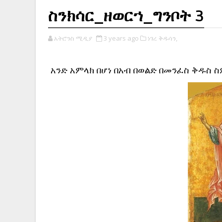
ስንክሳር_ዘወርኀ_ግንቦት 3
አትሮንስ ሚዲያ
3 years ago
ነገረ ቅዱሳን,
አንድ አምላክ በሆነ በአብ በወልድ በመንፈስ ቅዱስ 