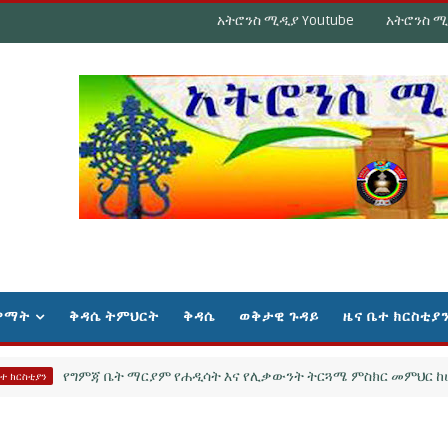
አትሮንስ ሚዲያ Youtube
አትሮንስ ሚ
ዋማት
ቅዳሴ ትምህርት
ቅዳሴ
ወቅታዊ ጉዳይ
ዜና ቤተ ክርስቲያ
የግምጃ ቤት ማርያም የሐዲሳት እና የሊቃውንት ትርጓሜ ምስክር መምህር ከሆኑት ከመ
ን