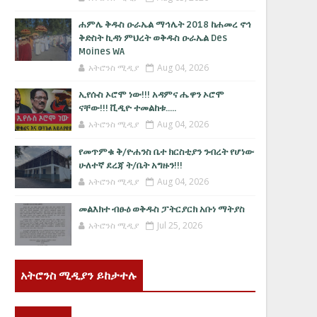
ሐምሌ ቅዱስ ዑራኤል ማኅሌት 2018 ከሐመረ ኖኅ
ቅድስት ኪዳነ ምህረት ወቅዱስ ዑራኤል Des
Moines WA
አትሮንስ ሚዲያ
Aug 04, 2026
ኢየሱስ ኦሮሞ ነው!!! አዳምና ሔዋን ኦሮሞ
ናቸው!!! ቪዲዮ ተመልከቱ.....
አትሮንስ ሚዲያ
Aug 04, 2026
የመጥምቁ ቅ/ዮሐንስ ቤተ ክርስቲያን ንብረት የሆነው
ሁለተኛ ደረጃ ት/ቤት አግዙን!!!
አትሮንስ ሚዲያ
Aug 04, 2026
መልእክተ ብፁዕ ወቅዱስ ፓትርያርክ አቡነ ማትያስ
አትሮንስ ሚዲያ
Jul 25, 2026
አትሮንስ ሚዲያን ይከታተሉ