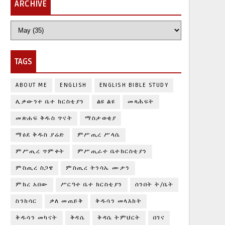
ARCHIVE
TAGS
ABOUT ME
ENGLISH
ENGLISH BIBLE STUDY
ሊቃውንተ ቤተ ክርስቲያን
ልዩ ልዩ
መጻሕፍት
መጽሐፍ ቅዱስ ጥናት
ማስታወቂያ
ማዕደ ቅዱስ ያሬድ
ምሥጢረ ሥላሴ
ምሥጢረ ጥምቀት
ምሥጢራተ ቤተክርስቲያን
ምስጢረ ስጋዌ
ምስጢረ ትንሳኤ ሙታን
ምክረ አበው
ሥርዓተ ቤተ ክርስቲያን
ሰንበት ት/ቤት
ስንክሳር
ቃለ መጠይቅ
ቅዱሳን መላእክት
ቅዱሳን መካናት
ቅዳሴ
ቅዳሴ ትምህርት
በገና