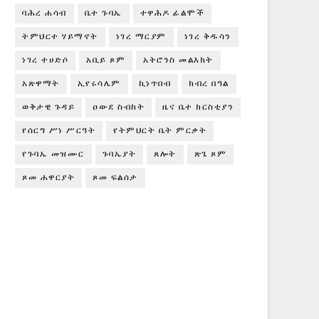
ባሕረ ሐሳብ
ቤተ ጉባኤ
ተዋሕዶ ፊልሞች
ትምህርተ ሃይማኖት
ነገረ ማርያም
ነገረ ቅዱሳን
ነገረ ተሀድሶ
አቢይ ጾም
አትሮንስ መልእክት
አጽዋማት
ኢየሩሳሌም
ኪነጥበብ
ክብረ በዓል
ወቅታዊ ጉዳይ
ዐውደ ስብከት
ዜና ቤተ ክርስቲያን
የሰርግ ሥነ ሥርዓት
የትምህርት ቤት ምርቃት
የጉባኤ መዝሙር
ጉባኤያት
ጸሎት
ጽጌ ጾም
ጾመ ሐዋርያት
ጾመ ፍልሰታ