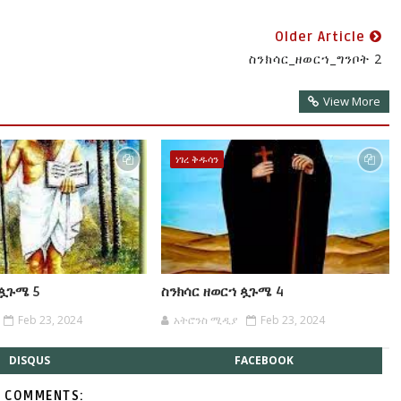
Older Article
ስንክሳር_ዘወርኀ_ግንቦት 2
View More
ነገረ ቅዱሳን
 ጷጉሜ 5
ስንክሳር ዘወርኀ ጷጉሜ 4
Feb 23, 2024
አትሮንስ ሚዲያ
Feb 23, 2024
DISQUS
FACEBOOK
 COMMENTS: