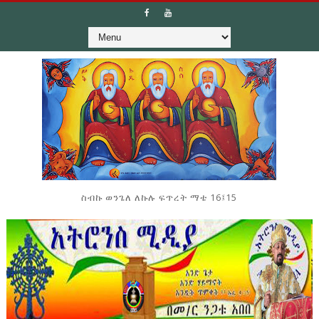
ስብኩ ወንጌለ ለኩሉ ፍጥረት ማቴ 16፤15