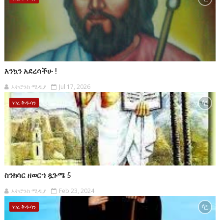
እንኳን አደረሳችሁ !
አትሮንስ ሚዲያ
Jul 17, 2026
ነገረ ቅዱሳን
ስንክሳር ዘወርኀ ጷጉሜ 5
አትሮንስ ሚዲያ
Feb 23, 2024
ነገረ ቅዱሳን