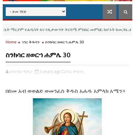
 ማርያም የሐዲሳት እና የሊቃውንት ትርጓሜ ምስክር መምህር ከሆኑት ከመጋቤ ሐዲስ ቃለ
Home
ነገረ ቅዱሳን
ስንክሳር ዘወርኀ ሐምሌ 30
ስንክሳር ዘወርኀ ሐምሌ 30
አትሮንስ ሚዲያ
3 years ago
ነገረ ቅዱሳን,
በስመ አብ ወወልድ ወመንፈስ ቅዱስ አሐዱ አምላክ አሜን።