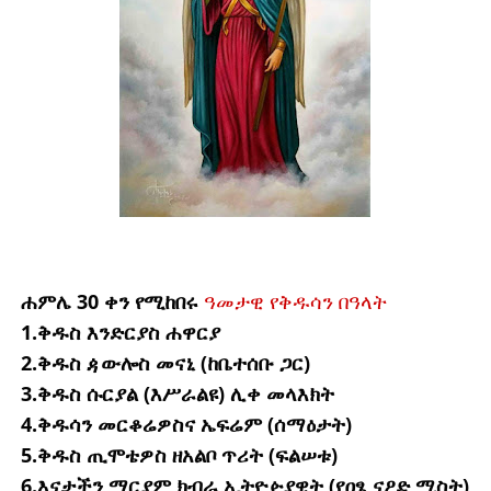
ሐምሌ 30 ቀን የሚከበሩ
ዓመታዊ የቅዱሳን በዓላት
1.ቅዱስ እንድርያስ ሐዋርያ
2.ቅዱስ ዻውሎስ መናኒ (ከቤተሰቡ ጋር)
3.ቅዱስ ሱርያል (እሥራልዩ) ሊቀ መላእክት
4.ቅዱሳን መርቆሬዎስና ኤፍሬም (ሰማዕታት)
5.ቅዱስ ጢሞቴዎስ ዘአልቦ ጥሪት (ፍልሠቱ)
6.እናታችን ማርያም ክብራ ኢትዮዽያዊት (የዐፄ ናዖድ ሚስት)