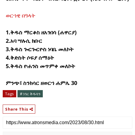
ወርኀዊ በዓላት
1.ቅዱስ ማርቆስ ዘአንበሳ (ሐዋርያ)
2.አባ ሣሉሲ ክቡር
3.ቅዱስ ጐርጐርዮስ ነባቤ መለኮት
4.ቅድስት ሶፍያ ሰማዕት
5.ቅዱስ ዮሐንስ መጥምቀ መለኮት
ምንጭ፤ ስንክሳር ዘወርኀ ሐምሌ 30
Tags
# ነገረ ቅዱሳን
Share This