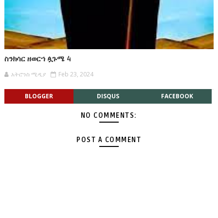
ስንክሳር ዘወርኀ ጷጉሜ 4
አትሮንስ ሚዲያ
Feb 23, 2024
BLOGGER
DISQUS
FACEBOOK
NO COMMENTS:
POST A COMMENT