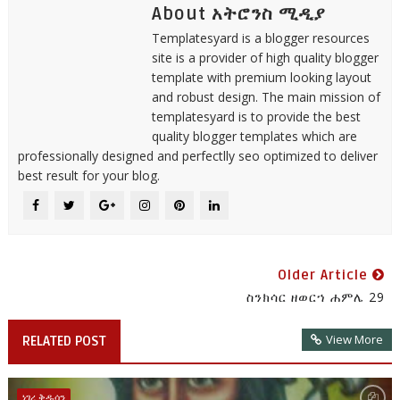
About አትሮንስ ሚዲያ
Templatesyard is a blogger resources
site is a provider of high quality blogger
template with premium looking layout
and robust design. The main mission of
templatesyard is to provide the best
quality blogger templates which are
professionally designed and perfectlly seo optimized to deliver
best result for your blog.
Older Article
ስንክሳር ዘወርኀ ሐምሌ 29
View More
RELATED POST
ነገረ ቅዱሳን