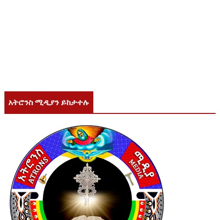
አትሮንስ ሚዲያን ይከታተሉ