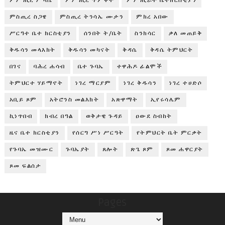
ምሥጢረ ሥላሴ
ምሥጢረ ጥምቀት
ምሥጢራተ ቤተክርስቲያን
ምስጢረ ስጋዌ
ምስጢረ ትንሳኤ ሙታን
ምክረ አበው
ሥርዓተ ቤተ ክርስቲያን
ሰንበት ት/ቤት
ስንክሳር
ቃለ መጠይቅ
ቅዱሳን መላእክት
ቅዱሳን መካናት
ቅዳሴ
ቅዳሴ ትምህርት
በገና
ባሕረ ሐሳብ
ቤተ ጉባኤ
ተዋሕዶ ፊልሞች
ትምህርተ ሃይማኖት
ነገረ ማርያም
ነገረ ቅዱሳን
ነገረ ተሀድሶ
አቢይ ጾም
አትሮንስ መልእክት
አጽዋማት
ኢየሩሳሌም
ኪነጥበብ
ክብረ በዓል
ወቅታዊ ጉዳይ
ዐውደ ስብከት
ዜና ቤተ ክርስቲያን
የሰርግ ሥነ ሥርዓት
የትምህርት ቤት ምርቃት
የጉባኤ መዝሙር
ጉባኤያት
ጸሎት
ጽጌ ጾም
ጾመ ሐዋርያት
ጾመ ፍልሰታ
Pages