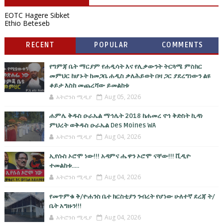
EOTC Hagere Sibket
Ethio Beteseb
RECENT
POPULAR
COMMENTS
የግምጃ ቤት ማርያም የሐዲሳት እና የሊቃውንት ትርጓሜ ምስክር
መምህር ከሆኑት ከመጋቤ ሐዲስ ቃለሕይወት በዛ ጋር ያደረግነውን ልዩ
ቆይታ እስከ መጨረሻው ይመልከቱ
አትሮንስ ሚዲያ
Aug 05, 2026
ሐምሌ ቅዱስ ዑራኤል ማኅሌት 2018 ከሐመረ ኖኅ ቅድስት ኪዳነ
ምህረት ወቅዱስ ዑራኤል Des Moines WA
አትሮንስ ሚዲያ
Aug 04, 2026
ኢየሱስ ኦሮሞ ነው!!! አዳምና ሔዋን ኦሮሞ ናቸው!!! ቪዲዮ
ተመልከቱ.....
አትሮንስ ሚዲያ
Aug 04, 2026
የመጥምቁ ቅ/ዮሐንስ ቤተ ክርስቲያን ንብረት የሆነው ሁለተኛ ደረጃ ት/
ቤት አግዙን!!!
አትሮንስ ሚዲያ
Aug 04, 2026