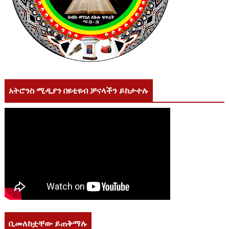
አትሮንስ ሚዲያን በዩቲዩብ ቻናላችን ይከታተሉ
ቢመለከቷቸው ይጠቅማሉ