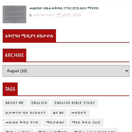
መልእክተ ብፁዕ ወቅዱስ ፓትርያርክ አቡነ ማትያስ
አትሮንስ ሚዲያ
Jul 25, 2026
አትሮንስ ሚዲያን ይከታተሉ
ARCHIVE
TAGS
ABOUT ME
ENGLISH
ENGLISH BIBLE STUDY
ሊቃውንተ ቤተ ክርስቲያን
ልዩ ልዩ
መጻሕፍት
መጽሐፍ ቅዱስ ጥናት
ማስታወቂያ
ማዕደ ቅዱስ ያሬድ