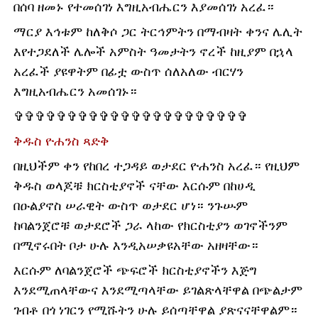
በሰባ ዘመኑ የተመሰገነ እግዚአብሔርን እያመሰገነ አረፈ።
ማርያ እኅቱም ከለቅሶ ጋር ትርኅምትን በማብዛት ቀንና ሌሊት
እየተጋደለች ሌሎች አምስት ዓመታትን ኖረች ከዚያም በኋላ
አረፈች ያዩዋትም በፊቷ ውስጥ ሰለአለው ብርሃን
እግዚአብሔርን አመሰገኑ።
✞✞✞✞✞✞✞✞✞✞✞✞✞✞✞✞✞✞✞✞✞✞
ቅዱስ ዮሐንስ ጻድቅ
በዚህችም ቀን የከበረ ተጋዳይ ወታደር ዮሐንስ አረፈ። የዚህም
ቅዱስ ወላጆቹ ክርስቲያኖች ናቸው እርሱም በከሀዲ
በዑልያኖስ ሠራዊት ውስጥ ወታደር ሆነ። ንጉሡም
ከባልንጀሮቹ ወታደሮች ጋራ ላከው የክርስቲያን ወገኖችንም
በሚኖሩበት ቦታ ሁሉ እንዲአሠቃዩአቸው አዘዛቸው።
እርሱም ለባልንጀሮች ጭፍሮች ክርስቲያኖችን እጅግ
እንደሚጠላቸውና እንደሚጣላቸው ይገልጽላቸዋል በጭልታም
ገብቶ በጎ ነገርን የሚሹትን ሁሉ ይሰጣቸዋል ያጽናናቸዋልም።