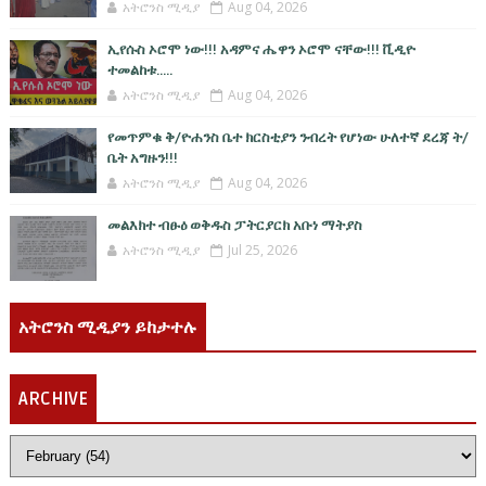
አትሮንስ ሚዲያ
Aug 04, 2026
ኢየሱስ ኦሮሞ ነው!!! አዳምና ሔዋን ኦሮሞ ናቸው!!! ቪዲዮ
ተመልከቱ.....
አትሮንስ ሚዲያ
Aug 04, 2026
የመጥምቁ ቅ/ዮሐንስ ቤተ ክርስቲያን ንብረት የሆነው ሁለተኛ ደረጃ ት/
ቤት አግዙን!!!
አትሮንስ ሚዲያ
Aug 04, 2026
መልእክተ ብፁዕ ወቅዱስ ፓትርያርክ አቡነ ማትያስ
አትሮንስ ሚዲያ
Jul 25, 2026
አትሮንስ ሚዲያን ይከታተሉ
ARCHIVE