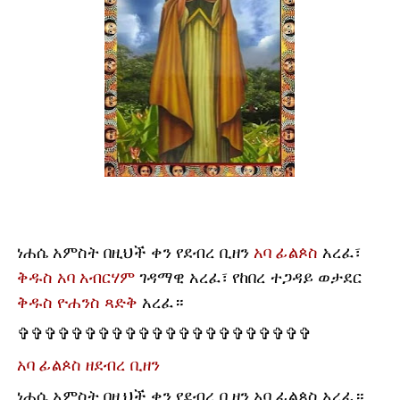
ነሐሴ አምስት በዚህች ቀን የደብረ ቢዘን
አባ ፊልጶስ
አረፈ፣
ቅዱስ አባ አብርሃም
ገዳማዊ አረፈ፣ የከበረ ተጋዳይ ወታደር
ቅዱስ ዮሐንስ ጻድቅ
አረፈ።
✞✞✞✞✞✞✞✞✞✞✞✞✞✞✞✞✞✞✞✞✞✞
አባ ፊልጶስ ዘደብረ ቢዘን
ነሐሴ አምስት በዚህች ቀን የደብረ ቢዘን አባ ፊልጶስ አረፈ።