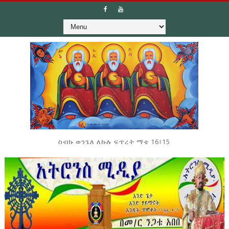
ስብኩ ወንጌለ ለኩሉ ፍጥረት ማቴ 16፤15