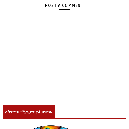
POST A COMMENT
አትሮንስ ሚዲያን ይከታተሉ