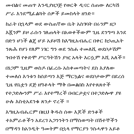
መብልና መጠጥ እንዲያዘጋጅ የወርቅ ዲናር ሰጠው ለርካሽ
ሥራ እንደሚፈልጓት ሰዎች ይመስላት ዘንድ።
ከራት በኋላም ወደ ውስጠኛው ቤት አስገባት በሩንም ዘጋ
እጇንም ይዞ ራሱን ገለጠላት በአወቀችውም ጊዜ ደንግጣ እንደ
በድን ሆነች ልጄ ሆይ አይዞሽ ከእግዚአብሔር በቀር ከኃጢአት
ንጹሕ የሆነ የለም ነገር ግን ወደ ንስሐ ተመለሺ ወደቦታሽም
ገብተሽ የቀድሞ ሥርዓትሽን ያዢ አላት እርሷም እሺ አለች።
በነጋም ጊዜም ወስዶ በፈረሱ አስቀመጣትና ደስ እያለው
ተመለሰ እኅቱን ከሰይጣን እጅ ማርኳልና ወደቦታውም በደረሰ
ጊዜ የቤቷን ደጅ ዘግቶላት ማቅ በመልበስ እየተጸጸተች
የተጋድሎንም ሥራ እየተማረች በብርታቷና በተጋድሎዋ ያዩ
ሁሉ እስቲአደንቁ ጸንታ ኖረች ።
እግዚአብሔርም በዚህ ቅዱስ ሰው እጆች ድንቆች
ተአምራቶችን አደረገ አጋንንትን በማስወጣት በሽተኞችን
በማዳን ከአንዲት ዓመትም በኋላ የማርያን ንስሓዋን አይቶ