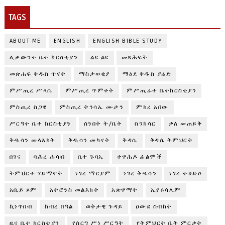
TAGS
ABOUT ME
ENGLISH
ENGLISH BIBLE STUDY
ሊቃውንተ ቤተ ክርስቲያን
ልዩ ልዩ
መጻሕፍት
መጽሐፍ ቅዱስ ጥናት
ማስታወቂያ
ማዕደ ቅዱስ ያሬድ
ምሥጢረ ሥላሴ
ምሥጢረ ጥምቀት
ምሥጢራተ ቤተክርስቲያን
ምስጢረ ስጋዌ
ምስጢረ ትንሳኤ ሙታን
ምክረ አበው
ሥርዓተ ቤተ ክርስቲያን
ሰንበት ት/ቤት
ስንክሳር
ቃለ መጠይቅ
ቅዱሳን መላእክት
ቅዱሳን መካናት
ቅዳሴ
ቅዳሴ ትምህርት
በገና
ባሕረ ሐሳብ
ቤተ ጉባኤ
ተዋሕዶ ፊልሞች
ትምህርተ ሃይማኖት
ነገረ ማርያም
ነገረ ቅዱሳን
ነገረ ተሀድሶ
አቢይ ጾም
አትሮንስ መልእክት
አጽዋማት
ኢየሩሳሌም
ኪነጥበብ
ክብረ በዓል
ወቅታዊ ጉዳይ
ዐውደ ስብከት
ዜና ቤተ ክርስቲያን
የሰርግ ሥነ ሥርዓት
የትምህርት ቤት ምርቃት