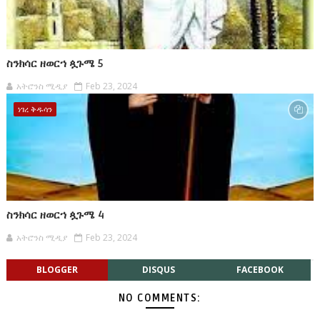
ስንክሳር ዘወርኀ ጷጉሜ 5
አትሮንስ ሚዲያ
Feb 23, 2024
ነገረ ቅዱሳን
ስንክሳር ዘወርኀ ጷጉሜ 4
አትሮንስ ሚዲያ
Feb 23, 2024
BLOGGER
DISQUS
FACEBOOK
NO COMMENTS: