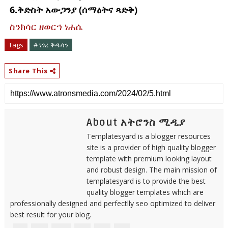
6.ቅድስት አውጋንያ (ሰማዕትና ጻድቅ)
ስንክሳር ዘወርኀ ነሐሴ
Tags
# ነገረ ቅዱሳን
Share This
About አትሮንስ ሚዲያ
Templatesyard is a blogger resources
site is a provider of high quality blogger
template with premium looking layout
and robust design. The main mission of
templatesyard is to provide the best
quality blogger templates which are
professionally designed and perfectlly seo optimized to deliver
best result for your blog.