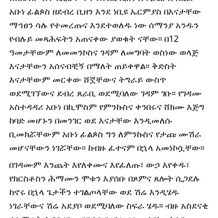
አቡነ ፊልጶስ ዘደብረ ቢዘን እንደ ነቢዩ ኤርምያስ በእናታቸው
ማኅፀን ሳሉ የተመረጡና እንደተወለዱ ነው ሰማንያ አንዱን
የብሉይ መጻሕፍትን አጠናቀው ያወቁት ናቸው፡፡ በ12
ዓመታቸውም ለመመንኮስና ገዳም ለመግባት ወስነው ወላጅ
እናታቸውን አሰናብቺኝ በማለት ጠይቀዋል፡፡ ቅድስት
እናታቸውም መርቀው ሸኟቸውና ትግራይ ውስጥ
ወደሚገኘውና ደብረ ጸራቢ ወደሚባለው ገዳም ገቡ፡፡ የገዳሙ
አስተዳዳሪ አቡነ በኪሞስም የምንኩስና ቀንበሩና ሸክሙ እጅግ
ከባድ መሆኑን በመንገር ወደ እናታቸው እንዲመለሱ
ቢመክሯቸውም አቡነ ፊልጶስ ግን ለምንኩስና የታጩ ሙሽራ
መሆናቸውን ነገሯቸው፡፡ ከብዙ ፈተናም በኋላ አመነኮሷቸው፡፡
በገዳሙም እንጨት እየለቀሙና እየፈለጡ፣ ውኃ እየቀዱ፣
የክርስቶስን ሕማሙን ሞቱን እያሰቡ በጾምና ጸሎት ሲጋደሉ
ከኖሩ በኋላ ጌታችን ተገልጦላቸው ወደ ሽሬ እንዲሄዱ
ነገራቸውና ሽሬ አደያቦ ወደሚባለው ስፍራ ሄዱ፡፡ ብዙ አስደናቂ