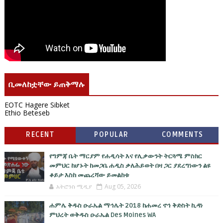
ቢመለከቷቸው ይጠቅማሉ
EOTC Hagere Sibket
Ethio Beteseb
RECENT
POPULAR
COMMENTS
የግምጃ ቤት ማርያም የሐዲሳት እና የሊቃውንት ትርጓሜ ምስክር
መምህር ከሆኑት ከመጋቤ ሐዲስ ቃለሕይወት በዛ ጋር ያደረግነውን ልዩ
ቆይታ እስከ መጨረሻው ይመልከቱ
አትሮንስ ሚዲያ
Aug 05, 2026
ሐምሌ ቅዱስ ዑራኤል ማኅሌት 2018 ከሐመረ ኖኅ ቅድስት ኪዳነ
ምህረት ወቅዱስ ዑራኤል Des Moines WA