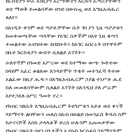
ክርስቲያን ሠራ እነዚያን አረማውያን እርሱን ፈጣሪያቸውን
ወደ ማወቅ ይመልሳቸው ዘንድ በውስጧ ወደ እግዚአብሔር
ጸለየ።
በአነዲት ቀንም ወደ ጣዖቶቻቸው ቤት ገባ ያን ጊዜ ጣዖታቱን
ከመቀመጫቸው ጣላቸው የአገር ሰዎችም በአዩ ጊዜ ቁጣን
ተመልተው አብዝተው ደበደቡትና ከአገር አበረሩት በጥዋትም
በቤተ ክርስቲያን ውስጥ ሲጸልይ አገኙት።
ሁለተኛም በገመድ አሥረው ወደ ከተማው ውጭ ጐትተው
በላዩም አፈር ቆልለው እንዳይሞት ጥቂት መተንፈሻ ትተው
አልፈው ከዚያ ሔዱ። በእግዚአብሔርም ኃያል ተነሥቶ ሔደ
ስለ መመለሳቸውም ሲጸልይ አገኙት በእንዲህ ያለ ሥራም
እየተጋደለ ዐሥር ዓመት ኖረ።
የክብር ባለቤት እግዚአብሔርም ትዕግሥቱን አይቶ ወደ ቀናች
ሃይማኖት ልባቸውን መለሰ በአብ በወልድ በመንፈስ ቅዱስ ስም
ከታናናሾች እስከ ታላላቆች ድረስ ሁሉንም አጠመቃቸው
የክብር ባለቤት በሆነ በጌታችን ኢየሱስ ክርስቶስ ሃይማኖትም