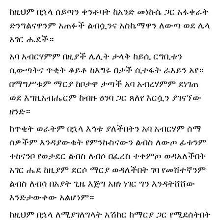
ከዚህም በኋላ ሰይጣን ቀንቶባት ከአንድ መነኩሴ ጋር አፋቀራት
ድንግልናዋንም አጠፉች ልብሷንና አስኬማዋን ለውጣ ወደ ሌላ
አገር ሔደች።
አባ አብርሃምም በዚያች ሌሊት ታላቅ ከይሲ ርግቢቱን
ሲውጣትና ጥቂት ቆይቶ ከእግሩ በታች ሲተፋት ራእይን አየ።
በማግሥቱም ማርያ ከቦታዋ ታጣች አባ አብረሃምም ደነገጠ
ወደ እግዚአብሔርም ከብዙ ዕንባ ጋር ጸለየ እርሷን ያገናኘው
ዘንድ።
ከጥቂት ወራትም በኋላ እኅቱ ያለችበትን አባ አብርሃም ሰማ
ሰዎችም እንዳያውቁት የምንኩስናውን ልብስ ለውጦ ፊቱንም
ተከናንቦ የወታደር ልብስ ለብሶ በፈረስ ተቀምጦ ወዳአለችበት
አገር ሔደ ከዚያም ደርሶ ማርያ ወዳለችበት ገባ የመሸተኛንም
ልብስ ለብሳ በአያት ጊዜ እጅግ አዘነ ነገር ግን እንዳትሸሸው
እንድታውቀው አልሆነም።
ከዚህም በኋላ ለሚያገለግላት አሽከር ከማርያ ጋር የሚደሰትበት