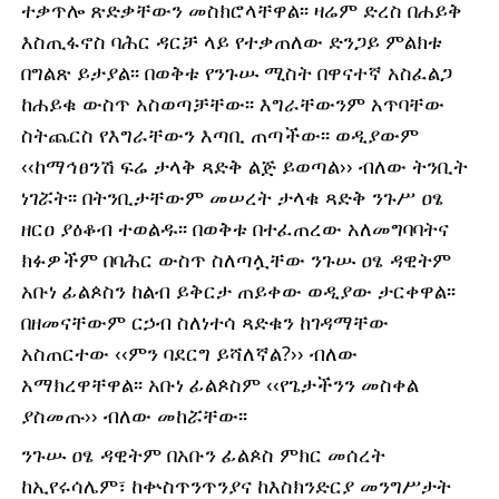
ተቃጥሎ ጽድቃቸውን መስክሮላቸዋል፡፡ ዛሬም ድረስ በሐይቅ
እስጢፋኖስ ባሕር ዳርቻ ላይ የተቃጠለው ድንጋይ ምልክቱ
በግልጽ ይታያል፡፡ በወቅቱ የንጉሡ ሚስት በዋናተኛ አስፈልጋ
ከሐይቁ ውስጥ አስወጣቻቸው፡፡ እግራቸውንም አጥባቸው
ስትጨርስ የእግራቸውን እጣቢ ጠጣችው፡፡ ወዲያውም
‹‹ከማኅፀንሽ ፍሬ ታላቅ ጻድቅ ልጅ ይወጣል›› ብለው ትንቢት
ነገሯት፡፡ በትንቢታቸውም መሠረት ታላቁ ጻድቅ ንጉሥ ዐፄ
ዘርዐ ያዕቆብ ተወልዱ፡፡ በወቅቱ በተፈጠረው አለመግባባትና
ክፉዎችም በባሕር ውስጥ ስለጣሏቸው ንጉሡ ዐፄ ዳዊትም
አቡነ ፊልጶስን ከልብ ይቅርታ ጠይቀው ወዲያው ታርቀዋል፡፡
በዘመናቸውም ርኃብ ስለነተሳ ጻድቁን ከገዳማቸው
አስጠርተው ‹‹ምን ባደርግ ይሻለኛል?›› ብለው
አማክረዋቸዋል፡፡ አቡነ ፊልጶስም ‹‹የጌታችንን መስቀል
ያስመጡ›› ብለው መከሯቸው፡፡
ንጉሡ ዐፄ ዳዊትም በአቡን ፊልጶስ ምክር መሰረት
ከኢየሩሳሌም፣ ከቍስጥንጥንያና ከእስክንድርያ መንግሥታት