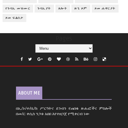
የጉባኤ መዝሙር
ጉባኤያት
ጸሎት
ጽጌ ጾም
ጾመ ሐዋርያት
ጾመ ፍልሰታ
Pages
ABOUT ME
በኢ/ኦ/ተ/ቤ/ክ ሥርዓትና ደንብን የጠበቁ ጽሑፎችና ምስሎች
በመ/ር ቀሲስ ንጋቱ አበበ እየተዘጋጀ የሚቀርብ ነው