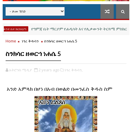
የግምጃ ቤት ማርያም የሐዲሳት እና የሊቃውንት ትርጓሜ ምስክር መምህር ከሆ
 ክርስቲያን
Home
ነገረ ቅዱሳን
ስንክሳር ዘወርኀ ነሐሴ 5
ስንክሳር ዘወርኀ ነሐሴ 5
አትሮንስ ሚዲያ
2 years ago
ነገረ ቅዱሳን,
አንድ አምላክ በሆነ በአብ በወልድ በመንፈስ ቅዱስ ስም