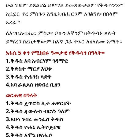
ሁል ጊዜም ይጸልያል ይጾማል ይመጸውታልም የቅዱሳንንም
አኗኗር ኖረ ምስጉን እግዚአብሔርንም አገልግሎ በሰላም
አረፈ።
ለእግዚአብሔር ምስጋና ይሁን እኛንም በቅዱሳኑ ጸሎት
ይማረን በረከታቸውም ከእኛ ጋራ ትኑር ለዘላለሙ አሜን።
ነሐሴ 5 ቀን የሚከበሩ ዓመታዊ የቅዱሳን በዓላት=
1.ቅዱስ አባ አብርሃም ገዳማዊ
2.ቅድስት ማርያ እህቱ
3.ቅዱስ ዮሐንስ ጻድቅ
4.አባ ፊልዾስ ዘደብረ ቢዘን
ወርሐዊ በዓላት
1.ቅዱስ ዼጥሮስ ሊቀ ሐዋርያት
2.ቅዱስ ዻውሎስ ብርሃነ ዓለም
3.አቡነ ገብረ መንፈስ ቅዱስ
4.ቅዱስ ዮሐኒ ኢትዮዽያዊ
5.ቅዱስ አሞኒ ዘናሒሶ