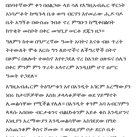
በሰባተኛውም ቀን በዐልጋው ላይ ሳለ የእግዚአብሔር ቸርነት
አነሳሥቶት ከጫጉላ ቤቱ ወጣ ብርሃን እየመራው ሒዶ ባዶ
ቤት አግኝቶ በውስጡ ገብቶ ኖረ ምግቡን ከሚቀበልባት
ከጥቂት መስኮት በቀር መዝጊያ ሠርቶ ደጁን ዘጋ።
ዓለምን ከተወ በዓሥረኛው ዓመት አባትና እናቱ ብዙ ጥሪት
ትተውለት ሞቱ እርሱ ግን ለድኆችና ለችግረኞች በትኖ
በጾምና በጸሎት ተወስኖ እየተጋደለ ኖረ ከአንድ ዐጽፍና ሰሌን
በቀር ምንም ምን ጥሪት አላኖረም እንዲህም ሆኖ ዐሥር
ዓመት ተጋደለ።
እግዚአብሔርም ትዕግሥቱን አየ በአንዲት አገርም አረማውያን
ነበሩ ከታናሾቻቸው እስከ ታላላቆቻቸው ወደ ሃይማኖት
ሊመልሳቸው የሚችል የሌለ። በአንዲት ቀንም አባ አብርሃምን
ጳጳሱ አሰበው ብርታቱንና ብልህነቱንም አይቶ ቄስ እንዲሆንና
እነዚያን አረማውያን እንዲመልሳቸው አስገደደው በግድ
አስጨንቆም ቅስና ሾመው ። ወደዚያም ቦታ ደርሶ ቤተ