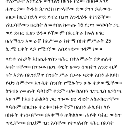
ተአምራት እያደረጉ ወንጌልን በሀገሩ ዞረው ሰበኩ፡፡ እንደ
ሐዋርያው ቅዱስ ጴጥሮስ በጥላቸው ድውያንን ይፈውሱ
ነበር፡፡ ከዚህ በኋላ ወደ ደብረ ቢዘን እንዲሄዱ ተነግሯቸው
የእርሳቸውን በረከት ለመቀበል ከመጡ 16 ደጋግ መነኮሳት ጋር
ወደ ደብረ ቢዘን ሄዱ፡፡ ይኸውም በኤርትራ ክፍለ ሀገር
በሐማሴን አውራጃ ከአሥመራ ከተማ በስተምሥራቅ 25
ኪ.ሜ ርቀት ላይ የሚገኘው አስደናቂው ገዳም ነው፡፡
ጻድቁ የሐይቅ እስጢፋኖስን ባሕር በተአምራት ያቃጠሉት
አባት ናቸው፡፡ በንጉሡ በዐፄ ዳዊት ዘመን ሰንበትን አንድ ብቻ
ናት እያሉ በአንደኛዋ ሰንበት ሥራ ሲሠሩ ጻድቁ አቡነ ፊልጶስ
ይህን ሰምተው አንዲት ሰንበት የሚሉትን ሁሉ ተቃወሟቸው፡፡
ከግብፅ የመጡት ጳጳስም ቀደም ብሎ ከአቡነ ጊዮርጊስ ዘጋስጫ
አሁንም ከአቡነ ፊልጶስ ጋር ንጉሡ ዐፄ ዳዊት አከራክረዋቸው
ጳጳሱም በክርክሩ ተረቱ፡፡ ክፉዎችም በአቡነ ፊሊጶስ ላይ
በክፋት ተነሱባቸው፡፡ በአቁማዳ ጠቅልለው ሐይቅ ባሕር ውስጥ
ጣሏቸው፡፡ በዚህም ጊዜ እሳቸው የተጣሉበት ባሕር በእሳት