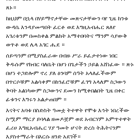
ጸኑ።
ከዚህም በኋላ በሃይማኖታቸው መጽናታቸውን ባየ ጊዜ ከንቱ
ውዳሴ እንዳያመጣበት ፈርቶ ወደ እግዚአብሔር ጸለየ
አገሪቱንም በመስቀል ምልክት አማተበባትና ማንም ሳያውቅ
ወጥቶ ወደ ሌላ አገር ሔደ ።
ሰይጣንም በሚያስፈራው በብዙ ሥራ ይፈታተነው ነበር
ቅዱሱም የክብር ባለቤት በሆነ በጌታችን ኃይል አሸነፈው ። ጽኑ
በሆነ ተጋድሎም ኖረ ያለ ዕንባም ሰዓት አላለፈችውም
በጥርሶቹም አልሳቀም በከንፈሮቹም ፈገግ አላለም ስጋውን
ቅባት አልነካውም ስጋውንና ደሙን ከሚቀበልበት ጊዜ በቀር
ፊቱንና እግሩን አልታጠበም ።
እናትና አባቱ በስድስት ዓመቷ ትተዋት የሞቱ እኅት ነበረችው
ስሟም ማርያ ይባላል ዘመዶቿም ወደ አብርሃም አምጥተዋት
ፈሪሀ እግዚአብሔር ሃያ ዓመት ሆናት ድረስ ትሕትናንም
እያስተማራት በእርሱ ዘንድ አደገች።