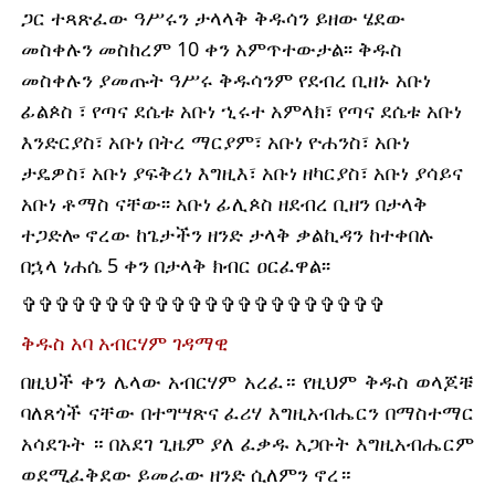
ጋር ተጻጽፈው ዓሥሩን ታላላቅ ቅዱሳን ይዘው ሄደው
መስቀሉን መስከረም 10 ቀን አምጥተውታል፡፡ ቅዱስ
መስቀሉን ያመጡት ዓሥሩ ቅዱሳንም የደብረ ቢዘኑ አቡነ
ፊልጶስ ፣ የጣና ደሴቱ አቡነ ኂሩተ አምላክ፣ የጣና ደሴቱ አቡነ
እንድርያስ፣ አቡነ በትረ ማርያም፣ አቡነ ዮሐንስ፣ አቡነ
ታዴዎስ፣ አቡነ ያፍቅረነ እግዚእ፣ አቡነ ዘካርያስ፣ አቡነ ያሳይና
አቡነ ቶማስ ናቸው፡፡ አቡነ ፊሊጶስ ዘደብረ ቢዘን በታላቅ
ተጋድሎ ኖረው ከጌታችን ዘንድ ታላቅ ቃልኪዳን ከተቀበሉ
በኋላ ነሐሴ 5 ቀን በታላቅ ክብር ዐርፈዋል፡፡
✞✞✞✞✞✞✞✞✞✞✞✞✞✞✞✞✞✞✞✞✞✞
ቅዱስ አባ አብርሃም ገዳማዊ
በዚህች ቀን ሌላው አብርሃም አረፈ። የዚህም ቅዱስ ወላጆቹ
ባለጸጎች ናቸው በተግሣጽና ፈሪሃ እግዚአብሔርን በማስተማር
አሳደጉት ። በአደገ ጊዜም ያለ ፈቃዱ አጋቡት እግዚአብሔርም
ወደሚፈቅደው ይመራው ዘንድ ሲለምን ኖረ።