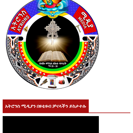
አትሮንስ ሚዲያን በዩቲዩብ ቻናላችን ይከታተሉ