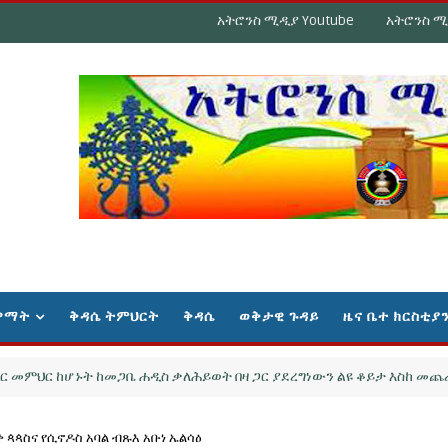
አትሮንስ ሚዲያ Youtube
አትሮንስ ሚ
ዋማት
ቅዳሴ ትምህርት
ቅዳሴ
ወቅታዊ ጉዳይ
ዜና ቤተ ክርስቲያ
ር ከሆኑት ከመጋቤ ሐዲስ ቃለሕይወት በዛ ጋር ያደረግነውን ልዩ ቆይታ እስከ መጨረሻው
 ጳጳስና የሲኖዶስ አባል ብጹእ አቡነ ኤልሳዕ