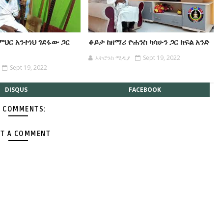
ምህር አንተነህ ገደፋው ጋር
ቆይታ ከዘማሪ ዮሐንስ ካሳሁን ጋር ክፍል አንድ
አትሮንስ ሚዲያ
Sept 19, 2022
Sept 19, 2022
DISQUS
FACEBOOK
 COMMENTS:
T A COMMENT