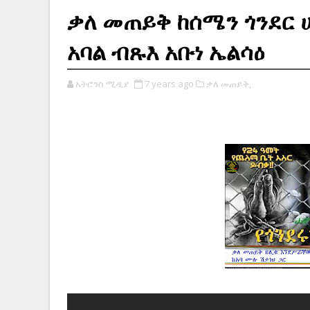
ቃለ መጠይቅ ከሰሜን ጎንደር ሀ
አባል ብጹእ አቡነ ኤልሳዕ
አትሮንስ ሚዲያ
7 years ago
ቃለ መጠይቅ,