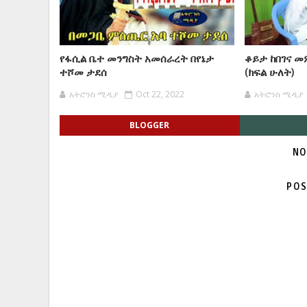
የፋሲል ቤተ መንግስት አመሰራረት በየኔታ
ቆይታ ከበገና መ
ተሾመ ታደሰ
(ክፍል ሁለት)
አትሮንስ ሚዲያ
Oct 22, 2022
አትሮንስ ሚዲያ
BLOGGER
NO
POS