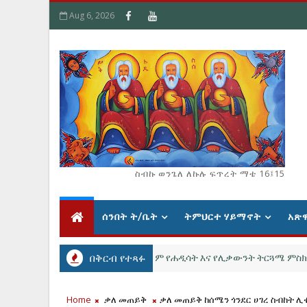
Aug 6, 2026
ስብኩ ወንጌለ ለኩሉ ፍጥረት ማቴ 16፤15
ሰንበት ት/ቤት
ትምህርተ ሃይማኖት
አጽ
የግምጃ ቤት ማርያም የሐዲሳት እና የሊቃውንት ትርጓሜ ምስክር መምህ
በቅርብ የተጻፉ
ውንተ ቤተ ክርስቲያን
Home
ቃለ መጠይቅ
ቃለ መጠይቅ ከሰሜን ጎንደር ሀገረ ስብከት ሊቀ