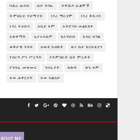
ባሕረ ሐሳብ
ቤተ ጉባኤ
ተዋሕዶ ፊልሞች
ትምህርተ ሃይማኖት
ነገረ ማርያም
ነገረ ቅዱሳን
ነገረ ተሀድሶ
አቢይ ጾም
አትሮንስ መልእክት
አጽዋማት
ኢየሩሳሌም
ኪነጥበብ
ክብረ በዓል
ወቅታዊ ጉዳይ
ዐውደ ስብከት
ዜና ቤተ ክርስቲያን
የሰርግ ሥነ ሥርዓት
የትምህርት ቤት ምርቃት
የጉባኤ መዝሙር
ጉባኤያት
ጸሎት
ጽጌ ጾም
ጾመ ሐዋርያት
ጾመ ፍልሰታ
ABOUT ME