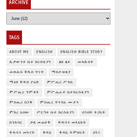
ARCHIVE
TAGS
ABOUT ME
ENGLISH
ENGLISH BIBLE STUDY
ሊቃውንተ ቤተ ክርስቲያን
ልዩ ልዩ
መጻሕፍት
መጽሐፍ ቅዱስ ጥናት
ማስታወቂያ
ማዕደ ቅዱስ ያሬድ
ምሥጢረ ሥላሴ
ምሥጢረ ጥምቀት
ምሥጢራተ ቤተክርስቲያን
ምስጢረ ስጋዌ
ምስጢረ ትንሳኤ ሙታን
ምክረ አበው
ሥርዓተ ቤተ ክርስቲያን
ሰንበት ት/ቤት
ስንክሳር
ቃለ መጠይቅ
ቅዱሳን መላእክት
ቅዱሳን መካናት
ቅዳሴ
ቅዳሴ ትምህርት
በገና