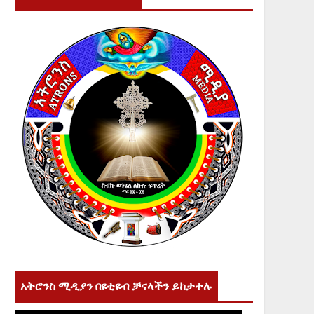
አትሮንስ ሚዲያን በዩቲዩብ ቻናላችን ይከታተሉ