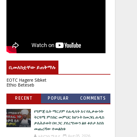
ቢመለከቷቸው ይጠቅማሉ
EOTC Hagere Sibket
Ethio Beteseb
RECENT
POPULAR
COMMENTS
የግምጃ ቤት ማርያም የሐዲሳት እና የሊቃውንት
ትርጓሜ ምስክር መምህር ከሆኑት ከመጋቤ ሐዲስ
ቃለሕይወት በዛ ጋር ያደረግነውን ልዩ ቆይታ እስከ
መጨረሻው ተመልከቱ
አትሮንስ ሚዲያ
Aug 05, 2026