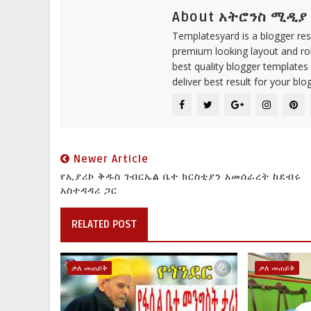
About አትሮንስ ሚዲያ
Templatesyard is a blogger reso
premium looking layout and rob
best quality blogger templates
deliver best result for your blog
Newer Article
የኢያሪኮ ቅዱስ ገብርኤል ቤተ ክርስቲያን አመሰራረት ከደብሩ
አስተዳዳሪ ጋር
RELATED POST
ቃለ መጠይቅ
ቃለ መጠይቅ