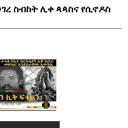
ገረ ስብከት ሊቀ ጳጳስና የሲኖዶስ