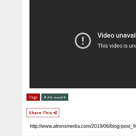
Tags
# ቃለ መጠይቅ
Share This