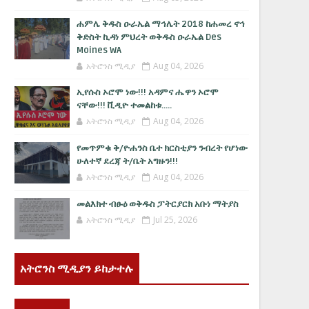
ሐምሌ ቅዱስ ዑራኤል ማኅሌት 2018 ከሐመረ ኖኅ
ቅድስት ኪዳነ ምህረት ወቅዱስ ዑራኤል Des
Moines WA
አትሮንስ ሚዲያ
Aug 04, 2026
ኢየሱስ ኦሮሞ ነው!!! አዳምና ሔዋን ኦሮሞ
ናቸው!!! ቪዲዮ ተመልከቱ.....
አትሮንስ ሚዲያ
Aug 04, 2026
የመጥምቁ ቅ/ዮሐንስ ቤተ ክርስቲያን ንብረት የሆነው
ሁለተኛ ደረጃ ት/ቤት አግዙን!!!
አትሮንስ ሚዲያ
Aug 04, 2026
መልእክተ ብፁዕ ወቅዱስ ፓትርያርክ አቡነ ማትያስ
አትሮንስ ሚዲያ
Jul 25, 2026
አትሮንስ ሚዲያን ይከታተሉ