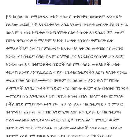
፫ኛ ከበዓሉ ጋር የማይሄዱና ሁከት ቀስቃሽ ጥቅሶችን በመጠቀም አግባብነት
የሌለው መልዕክቶች እንዳይተላለፉ አስፈላጊውን ጥንቃቄ መሰረት ያደረገ ሥራ
በሁሉም ንዑሳን ኮሚቴዎች አማካኝነት በልዩ ትኩረት እንዲሰራ፤ ፬ኛ ሁሉም
የበዓሉ ተሣታፊዎች ማለትም ካህናት ፣ወጣት የሰንበት ትምህርት ቤት
ተማሪዎች፣ም ዕመናንና ምዕመናት ከጸጥታ አካላት ጋር መተባበርና በመናበብ
እንዲሠሩ፣ በዚህም በዓሉ ፍጹም ሰላማዊ ሆኖ እንዲከበር የበኩላቸውን ድርሻ
እንዲወጡ፤ ፭ኛ በቲሸርቶችና በባነሮች ላይ የሚተላለፉ መልእክቶች ሁከት
ቀስቃሽ እንዳይሆኑ፣የፌዴራል ወይም የቤተክርስቲያናችን አርማ ካለበት ባንዲራ
ውጪ በዓሉ ላይ ይዞ መውጣት በፍጹም የተከለከለ መሆኑን ሁሉም የበዓሉ
ታዳሚዎች እንዲያውቁት የማድረግ ሥራ ከበዓሉ ቀደም ብሎ በሕዝብ ግንኙነት
መምሪያ በኩል እንዲገለጽ፤ ፮ኛ የጸጥታ አካላት በዓሉ በሰላም ተከብሮ ማለፍ
ይችል ዘንድ የሚያከናውኑትን የፍተሻ ሥራ ፍጹም ክርስቲያናዊ ሥነ ምግባር
በተሞላበት ጨዋነት መተባበር እንደሚገባ እስከ አጥቢያ አብያተክርስቲያናት
ድረስ መልዕክቱ እንዲተላለፍ እንዲደግ፤ ፯ኛ በበዓሉ ዕለት በሚዲያ ወይም
በቀጥታ ሥርጭት የሚተላለፉ መንፈሳዊ መልዕክቶች አስቀድመው በተለዩና
በተቋም ደረጃ በሚታወቁ ሊቃውንተ ቤተክርስቲያን አማካኝነት ብቻ