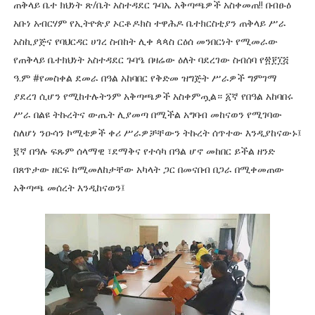
ጠቅላይ ቤተ ክህነት ጽ/ቤት አስተዳደር ጉባኤ አቅጣጫዎች አስቀመጠ‼ በብፁዕ
አቡነ አብርሃም የኢትዮጵያ ኦርቶዶክስ ተዋሕዶ ቤተክርስቲያን ጠቅላይ ሥራ
አስኪያጅና የባህርዳር ሀገረ ስብከት ሊቀ ጳጳስ ርዕሰ መንበርነት የሚመራው
የጠቅላይ ቤተክህነት አስተዳደር ጉባዔ በዛሬው ዕለት ባደረገው ስብሰባ የ፳፻፲፭
ዓ.ም #የመስቀል ደመራ በዓል አከባበር የቅድመ ዝግጅት ሥራዎች ግምገማ
ያደረገ ሲሆን የሚከተሉትንም አቅጣጫዎች አስቀምጧል። ፩ኛ የበዓል አከባበሩ
ሥራ በልዩ ትኩረትና ውጤት ሊያመጣ በሚችል አግባብ መከናወን የሚገባው
ስለሆነ ንዑሳን ኮሚቴዎች ቀሪ ሥራዎቻቸውን ትኩረት ሰጥተው እንዲያከናውኑ፤
፪ኛ በዓሉ ፍጹም ሰላማዊ ፣ደማቅና የተሳካ በዓል ሆኖ መከበር ይችል ዘንድ
በጸጥታው ዘርፍ ከሚመለከታቸው አካላት ጋር በመናበብ በጋራ በሚቀመጠው
አቅጣጫ መሰረት እንዲከናወን፤