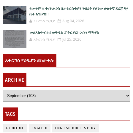
የመጥምቁ ቅ/ዮሐንስ ቤተ ክርስቲያን ንብረት የሆነው ሁለተኛ ደረጃ ት/
ቤት አግዙን!!!
አትሮንስ ሚዲያ
Aug 04, 2026
መልእክተ ብፁዕ ወቅዱስ ፓትርያርክ አቡነ ማትያስ
አትሮንስ ሚዲያ
Jul 25, 2026
አትሮንስ ሚዲያን ይከታተሉ
ARCHIVE
TAGS
ABOUT ME
ENGLISH
ENGLISH BIBLE STUDY