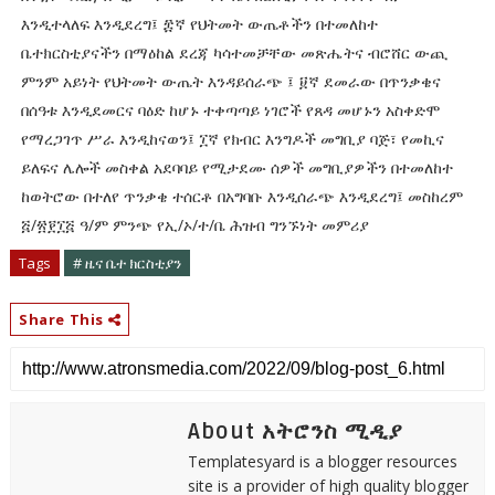
እንዲተላለፍ እንዲደረግ፤ ፰ኛ የህትመት ውጤቶችን በተመለከተ
ቤተክርስቲያናችን በማዕከል ደረጃ ካሳተመቻቸው መጽሔትና ብሮሸር ውጪ
ምንም አይነት የህትመት ውጤት እንዳይሰራጭ ፤ ፱ኛ ደመራው በጥንቃቄና
በሰዓቱ እንዲደመርና ባዕድ ከሆኑ ተቀጣጣይ ነገሮች የጸዳ መሆኑን አስቀድሞ
የማረጋገጥ ሥራ እንዲከናወን፤ ፲ኛ የክብር እንግዶች መግቢያ ባጅ፣ የመኪና
ይለፍና ሌሎች መስቀል አደባባይ የሚታደሙ ሰዎች መግቢያዎችን በተመለከተ
ከወትሮው በተለየ ጥንቃቄ ተሰርቶ በአግባቡ እንዲሰራጭ እንዲደረግ፤ መስከረም
፭/፳፻፲፭ ዓ/ም ምንጭ የኢ/ኦ/ተ/ቤ ሕዝብ ግንኙነት መምሪያ
Tags
# ዜና ቤተ ክርስቲያን
Share This
About አትሮንስ ሚዲያ
Templatesyard is a blogger resources
site is a provider of high quality blogger