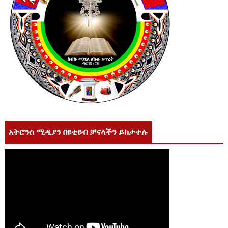
አትሮንስ ሚዲያን በዩቲዩብ ቻናላችን ይከታተሉ