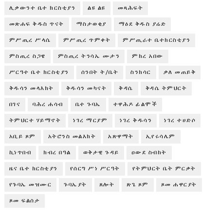
ሊቃውንተ ቤተ ክርስቲያን
ልዩ ልዩ
መጻሕፍት
መጽሐፍ ቅዱስ ጥናት
ማስታወቂያ
ማዕደ ቅዱስ ያሬድ
ምሥጢረ ሥላሴ
ምሥጢረ ጥምቀት
ምሥጢራተ ቤተክርስቲያን
ምስጢረ ስጋዌ
ምስጢረ ትንሳኤ ሙታን
ምክረ አበው
ሥርዓተ ቤተ ክርስቲያን
ሰንበት ት/ቤት
ስንክሳር
ቃለ መጠይቅ
ቅዱሳን መላእክት
ቅዱሳን መካናት
ቅዳሴ
ቅዳሴ ትምህርት
በገና
ባሕረ ሐሳብ
ቤተ ጉባኤ
ተዋሕዶ ፊልሞች
ትምህርተ ሃይማኖት
ነገረ ማርያም
ነገረ ቅዱሳን
ነገረ ተሀድሶ
አቢይ ጾም
አትሮንስ መልእክት
አጽዋማት
ኢየሩሳሌም
ኪነጥበብ
ክብረ በዓል
ወቅታዊ ጉዳይ
ዐውደ ስብከት
ዜና ቤተ ክርስቲያን
የሰርግ ሥነ ሥርዓት
የትምህርት ቤት ምርቃት
የጉባኤ መዝሙር
ጉባኤያት
ጸሎት
ጽጌ ጾም
ጾመ ሐዋርያት
ጾመ ፍልሰታ