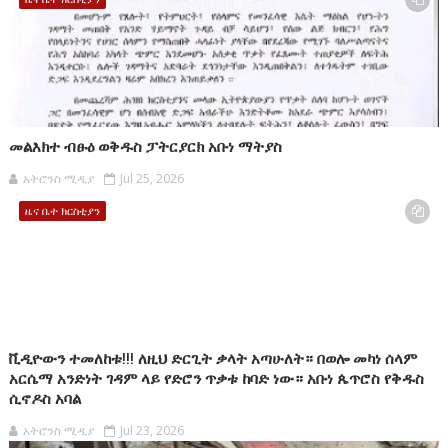
መልእክተ ብፁዕ ወቅዱስ ፓትርያርክ አቡነ ማትያስ
አትሮንስ ሚዲያ
Jul 25, 2026
ዜና ቤተ ክርስቲያን
ቪዲዮውን ተመለከቱ!!! ለዚህ ድርጊት ቃላት አጣሁለት። በወሎ መካነ ሰላም
አርሴማ አንድነት ገዳም ላይ የድሮን ጥቃቱ ከባድ ነው። አቡነ ጴጥሮስ የቅዱስ
ሲኖዶስ አባል
አትሮንስ ሚዲያ
Jul 23, 2026