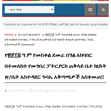
ዲሳት እና የሊቃውንት ትርጓሜ ምስክር መምህር ከሆኑት ከመጋቤ ሐዲስ ቃለሕይወት በዛ ጋ
Home
ዜና ቤተ ክርስቲያን
የ፳፻፲፭ ዓ.ም የመስቀል ደመራ በዓል አከባበር
በተመለከተ የመንበረ ፓትርያርክ ጠቅላይ ቤተ ክህነት ጽ/ቤት አስተዳደር ጉባኤ
አቅጣጫዎች አስቀመጠ‼
የ፳፻፲፭ ዓ.ም የመስቀል ደመራ በዓል አከባበር
በተመለከተ የመንበረ ፓትርያርክ ጠቅላይ ቤተ ክህነት
ጽ/ቤት አስተዳደር ጉባኤ አቅጣጫዎች አስቀመጠ‼
አትሮንስ ሚዲያ
4 years ago
ዜና ቤተ ክርስቲያን,
የ፳፻፲፭ ዓ.ም የመስቀል ደመራ በዓል አከባበር በተመለከተ የመንበረ ፓትርያርክ