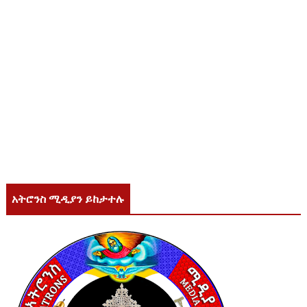
አትሮንስ ሚዲያን ይከታተሉ