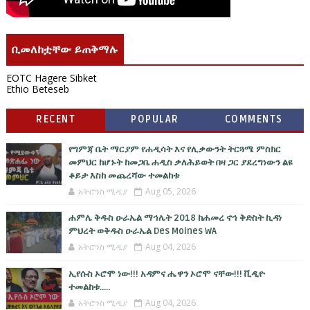
ቢመለከቷቸው ይጠቅማሉ
EOTC Hagere Sibket
Ethio Beteseb
RECENT
POPULAR
COMMENTS
የግምጃ ቤት ማርያም የሐዲሳት እና የሊቃውንት ትርጓሜ ምስክር
መምህር ከሆኑት ከመጋቤ ሐዲስ ቃለሕይወት በዛ ጋር ያደረግነውን ልዩ
ቆይታ እስከ መጨረሻው ተመልከቱ
አትሮንስ ሚዲያ
Aug 05, 2026
ሐምሌ ቅዱስ ዑራኤል ማኅሌት 2018 ከሐመረ ኖኅ ቅድስት ኪዳነ
ምህረት ወቅዱስ ዑራኤል Des Moines WA
አትሮንስ ሚዲያ
Aug 04, 2026
ኢየሱስ ኦሮሞ ነው!!! አዳምና ሔዋን ኦሮሞ ናቸው!!! ቪዲዮ
ተመልከቱ.....
አትሮንስ ሚዲያ
Aug 04, 2026