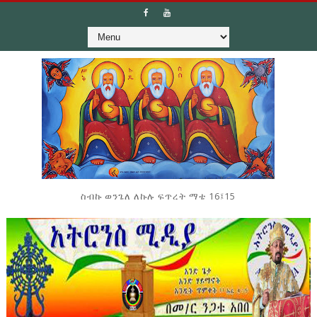
ስብኩ ወንጌለ ለኩሉ ፍጥረት ማቴ 16፤15