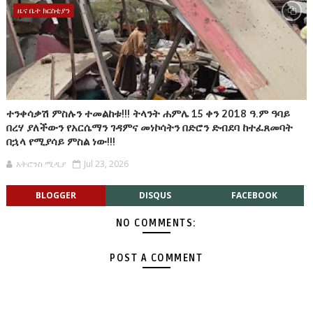
ዜና ቤተ ክርስቲያን
ተንቀሳቃሽ ምስሉን ተመልከቱ!!! ትላንት ሐምሌ 15 ቀን 2018 ዓ.ም ዓባይ
በረሃ ያለችውን የአርሴማን ገዳምና መነኮሳትን በድሮን ድብደባ ከተፈጸመባት
በኋላ የሚያሳይ ምስል ነው!!!
አትሮንስ ሚዲያ
Jul 23, 2026
BLOGGER
DISQUS
FACEBOOK
NO COMMENTS:
POST A COMMENT