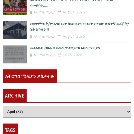
ተመልከቱ.....
አትሮንስ ሚዲያ
Aug 04, 2026
የመጥምቁ ቅ/ዮሐንስ ቤተ ክርስቲያን ንብረት የሆነው ሁለተኛ ደረጃ ት/
ቤት አግዙን!!!
አትሮንስ ሚዲያ
Aug 04, 2026
መልእክተ ብፁዕ ወቅዱስ ፓትርያርክ አቡነ ማትያስ
አትሮንስ ሚዲያ
Jul 25, 2026
አትሮንስ ሚዲያን ይከታተሉ
ARCHIVE
TAGS