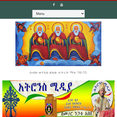
ስብኩ ወንጌለ ለኩሉ ፍጥረት ማቴ 16፤15