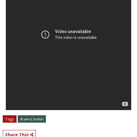
Tags
# ዐውደ ስብከት
Share This