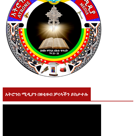
አትሮንስ ሚዲያን በዩቲዩብ ቻናላችን ይከታተሉ