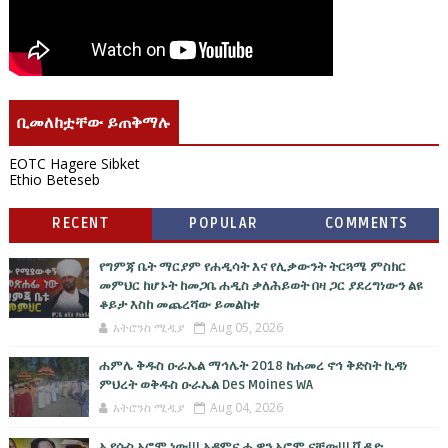
ቢመለከቷቸው ይጠቅማሉ
EOTC Hagere Sibket
Ethio Beteseb
RECENT
POPULAR
COMMENTS
የግምጃ ቤት ማርያም የሐዲሳት እና የሊቃውንት ትርጓሜ ምስክር
መምህር ከሆኑት ከመጋቤ ሐዲስ ቃለሕይወት በዛ ጋር ያደረግነውን ልዩ
ቆይታ እስከ መጨረሻው ይመልከቱ
አትሮንስ ሚዲያ
Aug 05, 2026
ሐምሌ ቅዱስ ዑራኤል ማኅሌት 2018 ከሐመረ ኖኅ ቅድስት ኪዳነ
ምህረት ወቅዱስ ዑራኤል Des Moines WA
አትሮንስ ሚዲያ
Aug 04, 2026
ኢየሱስ ኦሮሞ ነው!!! አዳምና ሔዋን ኦሮሞ ናቸው!!! ቪዲዮ