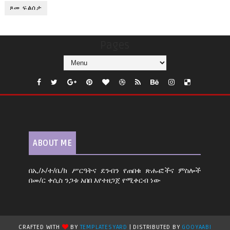
ጾመ ፍልሰታ
Pages
ABOUT ME
በኢ/ኦ/ተ/ቤ/ክ ሥርዓትና ደንብን የጠበቁ ጽሑፎችና ምስሎች
በመ/ር ቀሲስ ንጋቱ አበበ እየተዘጋጀ የሚቀርብ ነው
CRAFTED WITH
BY
TEMPLATESYARD
| DISTRIBUTED BY
GOOYAABI