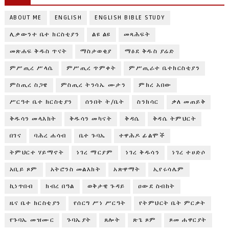
ABOUT ME
ENGLISH
ENGLISH BIBLE STUDY
ሊቃውንተ ቤተ ክርስቲያን
ልዩ ልዩ
መጻሕፍት
መጽሐፍ ቅዱስ ጥናት
ማስታወቂያ
ማዕደ ቅዱስ ያሬድ
ምሥጢረ ሥላሴ
ምሥጢረ ጥምቀት
ምሥጢራተ ቤተክርስቲያን
ምስጢረ ስጋዌ
ምስጢረ ትንሳኤ ሙታን
ምክረ አበው
ሥርዓተ ቤተ ክርስቲያን
ሰንበት ት/ቤት
ስንክሳር
ቃለ መጠይቅ
ቅዱሳን መላእክት
ቅዱሳን መካናት
ቅዳሴ
ቅዳሴ ትምህርት
በገና
ባሕረ ሐሳብ
ቤተ ጉባኤ
ተዋሕዶ ፊልሞች
ትምህርተ ሃይማኖት
ነገረ ማርያም
ነገረ ቅዱሳን
ነገረ ተሀድሶ
አቢይ ጾም
አትሮንስ መልእክት
አጽዋማት
ኢየሩሳሌም
ኪነጥበብ
ክብረ በዓል
ወቅታዊ ጉዳይ
ዐውደ ስብከት
ዜና ቤተ ክርስቲያን
የሰርግ ሥነ ሥርዓት
የትምህርት ቤት ምርቃት
የጉባኤ መዝሙር
ጉባኤያት
ጸሎት
ጽጌ ጾም
ጾመ ሐዋርያት