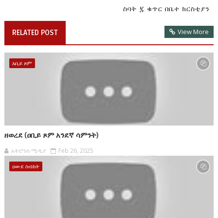
ስባት ፯ ቁጥር በቤተ ክርስቲያን
View More
RELATED POST
አቢይ ጾም
ዘወረደ (ዐቢይ ጾም አንደኛ ሳምንት)
አትሮንስ ሚዲያ
Feb 26, 2025
ዐውደ ስብከት