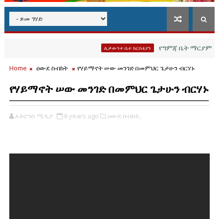
የግምጃ ቤት ማርያም የሐዲሳ
ሊቃውንተ ቤተ ክርስቲያን
Home
ዐውደ ስብከት
የሃይማኖት ሠው መንገድ በመምህር ጌታሁን ብርሃኑ
የሃይማኖት ሠው መንገድ በመምህር ጌታሁን ብርሃኑ
አትሮንስ ሚዲያ
6 years ago
ዐውደ ስብከት,