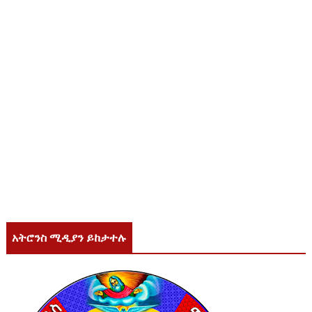
አትሮንስ ሚዲያን ይከታተሉ