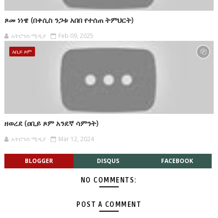
ጾመ ነነዌ (በቀሲስ ንጋቱ አበበ የተሰጠ ትምህርት)
አትሮንስ ሚዲያ
Feb 09, 2025
አቢይ ጾም
ዘወረደ (ዐቢይ ጾም አንደኛ ሳምንት)
አትሮንስ ሚዲያ
Mar 12, 2024
BLOGGER
DISQUS
FACEBOOK
NO COMMENTS:
POST A COMMENT