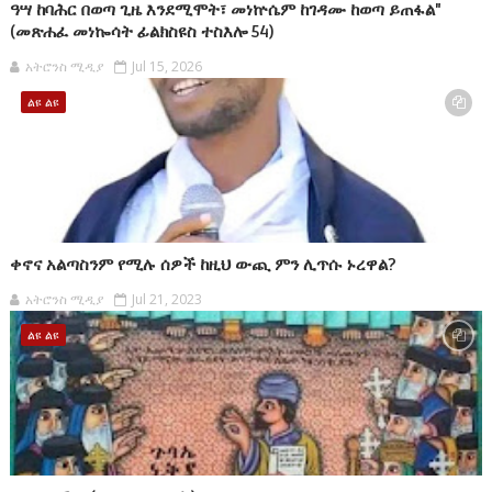
ዓሣ ከባሕር በወጣ ጊዜ እንደሚሞት፣ መነኵሴም ከገዳሙ ከወጣ ይጠፋል"
(መጽሐፈ መነኰሳት ፊልክስዩስ ተስእሎ 54)
አትሮንስ ሚዲያ
Jul 15, 2026
ልዩ ልዩ
ቀኖና አልጣስንም የሚሉ ሰዎች ከዚህ ውጪ ምን ሊጥሱ ኑረዋል?
አትሮንስ ሚዲያ
Jul 21, 2023
ልዩ ልዩ