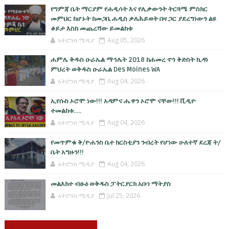
የግምጃ ቤት ማርያም የሐዲሳት እና የሊቃውንት ትርጓሜ ምስክር
መምህር ከሆኑት ከመጋቤ ሐዲስ ቃለሕይወት በዛ ጋር ያደረግነውን ልዩ
ቆይታ እስከ መጨረሻው ይመልከቱ
አትሮንስ ሚዲያ
Aug 05, 2026
ሐምሌ ቅዱስ ዑራኤል ማኅሌት 2018 ከሐመረ ኖኅ ቅድስት ኪዳነ
ምህረት ወቅዱስ ዑራኤል Des Moines WA
አትሮንስ ሚዲያ
Aug 04, 2026
ኢየሱስ ኦሮሞ ነው!!! አዳምና ሔዋን ኦሮሞ ናቸው!!! ቪዲዮ
ተመልከቱ.....
አትሮንስ ሚዲያ
Aug 04, 2026
የመጥምቁ ቅ/ዮሐንስ ቤተ ክርስቲያን ንብረት የሆነው ሁለተኛ ደረጃ ት/
ቤት አግዙን!!!
አትሮንስ ሚዲያ
Aug 04, 2026
መልእክተ ብፁዕ ወቅዱስ ፓትርያርክ አቡነ ማትያስ
አትሮንስ ሚዲያ
Jul 25, 2026