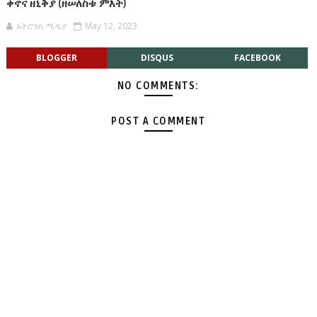
ቀኖና ዘኒቅያ (ዘሠለስቱ ምእት)
አትሮንስ ሚዲያ
May 12, 2023
BLOGGER
DISQUS
FACEBOOK
NO COMMENTS:
POST A COMMENT