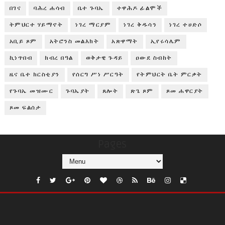
በገና
ባሕረ ሐሳብ
ቤተ ጉባኤ
ተዋሕዶ ፊልሞች
ትምህርተ ሃይማኖት
ነገረ ማርያም
ነገረ ቅዱሳን
ነገረ ተሀድሶ
አቢይ ጾም
አትሮንስ መልእክት
አጽዋማት
ኢየሩሳሌም
ኪነጥበብ
ክብረ በዓል
ወቅታዊ ጉዳይ
ዐውደ ስብከት
ዜና ቤተ ክርስቲያን
የሰርግ ሥነ ሥርዓት
የትምህርት ቤት ምርቃት
የጉባኤ መዝሙር
ጉባኤያት
ጸሎት
ጽጌ ጾም
ጾመ ሐዋርያት
ጾመ ፍልሰታ
Pages