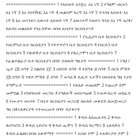
==================== 1 የእይወት እንጀራ እኔ ነኝ 2 የዓለም ብርሀን
እኔ ነኝ 3 እኔ የበጎችበር እኔ ነኝ 4 መልካም እረኛ እኔ ነኝ 5 ትንሳሄ እይወት እኔ
ነኝ 6 እኔ መንገድና እውነት እይወት ነኝ 7 እውነተኛ የወይን ግንድ እኔ ነኝ ሐ/ቅ/
ዩሐንስ መልእክት የፃፈላቸው ስባቱ አብያተ ክርስቲያናት
============================= 1 የኤፌሶን ቤተ ክርስቲያን 2
የሰርምኔስ ቤተ ክርስቲያን 3 የትያጥሮን ቤተ ክርስቲያን 4 የስርዴን ቤተ
ክርስቲያን 5 የሎድቅያ ቤተ ክርስቲያን 6 የጴርጋሞን ቤተ ክርስቲያን 7
የፊልዶልፊያ ቤተ ክርስቲያን ስባት ተፀሎት ግዜያት =========== 1 ነግህ /
ጧት ፲፪ ስዓት 2 ሰልስቱ ፲፫ 3 ስድስት ስዓት 4 ተስዓቱ ፱ ስዓት 5 ሰርክ ምሽት
፲፪ ስዓት 6 ንዋይ ምሽት ፫ ስዓት 7 መንፈቅ ሌሊት ጌታችን በተስቀለ ግዜ የታዩ
ተዓምራት ================== 1 የፀሐይ መጨለም 2 የጨረቃ ደም
መምስል 3 የከዋክብት መርገፍ 4 የዓለቶች መስነጣጠቅ 5 የመቃብራት መከፈት
6 የሙታን መነሳት 7 የቤተ ክርስቲያን መጋረጃ ከሁለት መቀደድ ለመጀመርያ
ግዜ በቅ/ሐዋርያት የተመረጡት ስባት ዲያቆናት
=========================== 1 ቅዱስ እስጢፋኖስ 2 ቅዱስ
ጵሮኮሮስ 3 ቅዱስ ኒቃሮስ 4 ቅዱስ ጢሞና 5 ቅዱስ ጳርሜና 6 ኒቆላዎስ 7
ቅዱስ ፊልጶስ ስባቱ አጽዋማት ======= 1 አብይ ፆም 2 የሐዋርያት ፆም 3