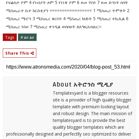
የፍልስታ ፆም 4 የነብያት ጾም 5 የነነዌ ፆም 6 ጾመ ገሃድ 7 ጾመ ድኅነት ስባት
ሚስጢራተ ቤተ ክርስቲያን ================= 1 ሚስጢረ ጥምቀት 2
ሚስጢረ ሜሮን 3 ሚስጢረ ቁርባን 4 ሚስጢረ ክህነት 5 ሚስጢረ ተኪሊል 6
ሚስጢረ ንስሀ 7 ሚስጢረ ቀንዲል ወስበሀት ለእግዚአብዜር።
Tags
# ልዩ ልዩ
Share This
About አትሮንስ ሚዲያ
Templatesyard is a blogger resources
site is a provider of high quality blogger
template with premium looking layout
and robust design. The main mission of
templatesyard is to provide the best
quality blogger templates which are
professionally designed and perfectlly seo optimized to deliver