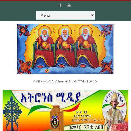
ስብኩ ወንጌለ ለኩሉ ፍጥረት ማቴ 16፤15