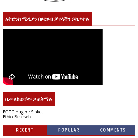
አትሮንስ ሚዲያን በዩቲዩብ ቻናላችን ይከታተሉ
ቢመለከቷቸው ይጠቅማሉ
EOTC Hagere Sibket
Ethio Beteseb
RECENT
POPULAR
COMMENTS