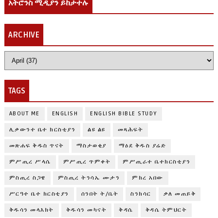
አትሮንስ ሚዲያን ይከታተሉ
ARCHIVE
TAGS
ABOUT ME
ENGLISH
ENGLISH BIBLE STUDY
ሊቃውንተ ቤተ ክርስቲያን
ልዩ ልዩ
መጻሕፍት
መጽሐፍ ቅዱስ ጥናት
ማስታወቂያ
ማዕደ ቅዱስ ያሬድ
ምሥጢረ ሥላሴ
ምሥጢረ ጥምቀት
ምሥጢራተ ቤተክርስቲያን
ምስጢረ ስጋዌ
ምስጢረ ትንሳኤ ሙታን
ምክረ አበው
ሥርዓተ ቤተ ክርስቲያን
ሰንበት ት/ቤት
ስንክሳር
ቃለ መጠይቅ
ቅዱሳን መላእክት
ቅዱሳን መካናት
ቅዳሴ
ቅዳሴ ትምህርት