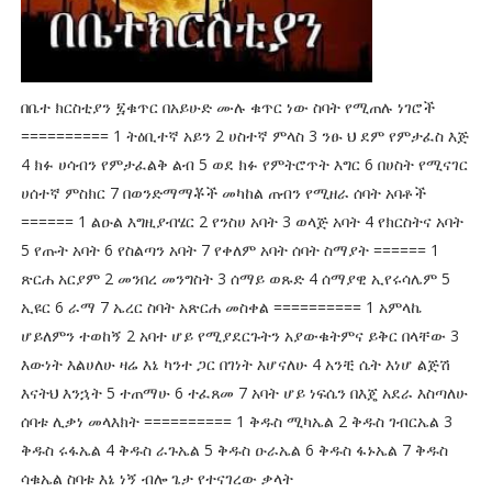
በቤተ ክርስቲያን ፯ቁጥር በአይሁድ ሙሉ ቁጥር ነው ስባት የሚጠሉ ነገሮች
========== 1 ትዕቢተኛ አይን 2 ሀስተኛ ምላስ 3 ንፁ ህ ደም የምታፈስ እጅ
4 ክፉ ሀሳብን የምታፈልቅ ልብ 5 ወደ ክፉ የምትሮጥት እግር 6 በሀስት የሚናገር
ሀሰተኛ ምስክር 7 በወንድማማቾች መካከል ጠብን የሚዘራ ሰባት አባቶች
====== 1 ልዑል እግዚያብሄር 2 የንስሀ አባት 3 ወላጅ አባት 4 የክርስትና አባት
5 የጡት አባት 6 የስልጣን አባት 7 የቀለም አባት ሰባት ስማያት ====== 1
ጽርሐ አርያም 2 መንበረ መንግስት 3 ሰማይ ወጹድ 4 ሰማያዊ ኢየሩሳሌም 5
ኢዩር 6 ራማ 7 ኤረር ስባት አጽርሐ መስቀል ========== 1 አምላኬ
ሆይለምን ተወከኝ 2 አባተ ሆይ የሚያደርጉትን አያውቁትምና ይቅር በላቸው 3
እውነት እልሀለሁ ዛሬ እኔ ካንተ ጋር በገነት እሆናለሁ 4 አንቺ ሴት እነሆ ልጅሽ
እናትህ እንኋት 5 ተጠማሁ 6 ተፈጸመ 7 አባት ሆይ ነፍሴን በእጄ አደራ እስጣለሁ
ሰባቱ ሊቃነ መላእክት ========== 1 ቅዱስ ሚካኤል 2 ቅዱስ ገብርኤል 3
ቅዱስ ሩፋኤል 4 ቅዱስ ራጉኤል 5 ቅዱስ ዑራኤል 6 ቅዱስ ፋኑኤል 7 ቅዱስ
ሳቁኤል ስባቱ እኔ ነኝ ብሎ ጌታ የተናገረው ቃላት