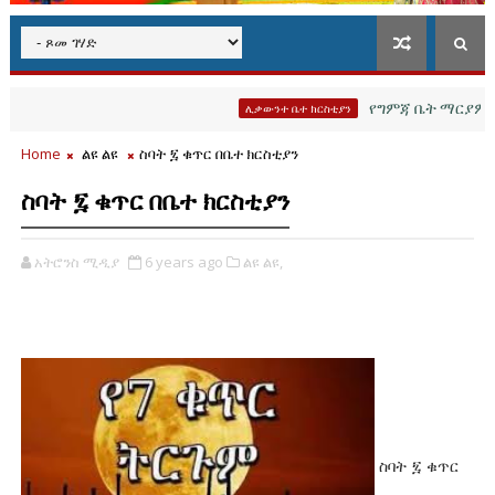
የግምጃ ቤት ማርያም የሐዲሳ
ሊቃውንተ ቤተ ክርስቲያን
Home
ልዩ ልዩ
ስባት ፯ ቁጥር በቤተ ክርስቲያን
ስባት ፯ ቁጥር በቤተ ክርስቲያን
አትሮንስ ሚዲያ
6 years ago
ልዩ ልዩ,
ስባት ፯ ቁጥር