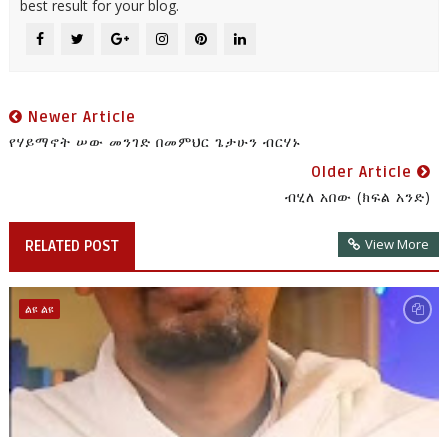
best result for your blog.
Newer Article
የሃይማኖት ሠው መንገድ በመምህር ጌታሁን ብርሃኑ
Older Article
ብሂለ አበው (ክፍል አንድ)
View More
RELATED POST
ልዩ ልዩ