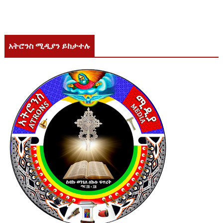
አትሮንስ ሚዲያን ይከታተሉ