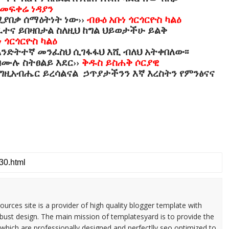
 መፍቀሬ ነዳያን
ሚያበቃ ሰማዕትነት ነው››
ብፁዕ አቡነ ጎርጎርዮስ ካልዕ
 ፈተና ይበዛበታል ስለዚህ ከግል ህይወታችሁ ይልቅ
 ጎርጎርዮስ ካልዕ
ንድትተኛ መንፈስህ ሲገፋፋህ እሺ ብለህ አትቀበለው፡፡
ሙሉ ስትፀልይ እደር››
ቅዱስ ይስሐቅ ሶርያዊ
እግዚአብሔር ይረሳልናል ኃጥያታችንን እኛ እረስትን የምንፅናና
urces site is a provider of high quality blogger template with
ust design. The main mission of templatesyard is to provide the
 which are professionally designed and perfectlly seo optimized to