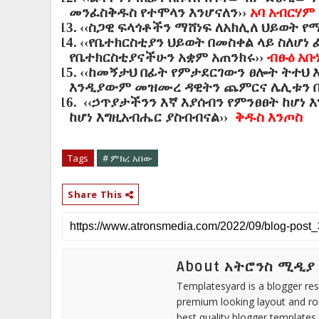
መንፈስቅዱስ የተሞላን እንሆናለን››
አባ አብርሃም
13.
‹‹ስጋዊ ፍላጎቶችን ማሸነፍ ለአክሊለ ህይወት የ
14.
‹‹የቤተክርስቲያን ህይወት በመስቀል ላይ ስለሆነ
የቤተክርስቲያናችሁን አቋም አጠንክሩ››
ብፁዕ አቡነ
15.
‹‹ከመኝታህ በፊት የምታደርገውን ፀሎት ትተህ እ
እንዲያውም መዝሙረ ዳዊትን ጨምርና ሌሊቱን በ
16.
‹‹ኃጥያታችንን እኛ እያሰብን የምንፀፀት ከሆነ 
ከሆነ እግዚአብሔር ያስብብናል››
ቅዱስ እንጦስ
Tags
# ምክረ አበው
Share This
About አትሮንስ ሚዲያ
Templatesyard is a blogger reso
premium looking layout and rob
best quality blogger templates