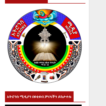
አትሮንስ ሚዲያን በዩቲዩብ ቻናላችን ይከታተሉ