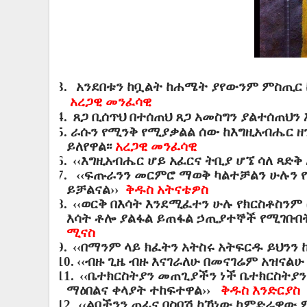
3.
አንደበቱን ከቧልት ከሐሜት ያየውንም ምስጢር ከ
አረጋዊ መንፈሳዊ
4.
ጸጋ ቢሰጥህ በተሰጠህ ጸጋ አመስግን ያልተሰጠህን 
5.
ራሱን የሚንቅ የሚያቃልል ሰው ከእግዚአብሔር ዘን
ይለየዋል፡፡
አረጋዊ መንፈሳዊ
6.
‹‹እግዚአብሔር ሆይ አፈርና ትቢያ ሆኜ ሳለ ጻ
7.
‹‹ፍጡራንን መርምሮ ማወቅ ካልተቻልን ሁሉን 
ይቻልናል››
ቅዱስ አትናቴዎስ
8.
‹‹ወርቅ በእሳት እንደሚፈተን ሁሉ የክርስቶስንም
እሳት ቶሎ ያልፋል ይጠፋል ኃጢያተኞች የሚገቡበት 
ሚናስ
9.
‹‹በማንም ላይ ክፈትን አትስሩ አትፍርዱ ይህንን
10.
‹‹ብዙ ጊዜ ብዙ እናገራለሁ በመናገሬም አዝናልሁ
11.
‹‹ቤተክርስትያን መጠጊያችን ነች ቤተክርስትያን
ማዕበልና ቀላያት ተከፍተዋል››
ቅዱስ እንድርያስ
12.
‹‹ልባችንን ጠፊና በስባሽ ከኾነው ከምድራዊው ም