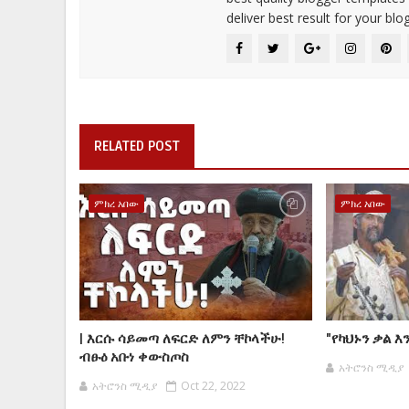
deliver best result for your blog
RELATED POST
ምክረ አበው
ምክረ አበው
| እርሱ ሳይመጣ ለፍርድ ለምን ቸኮላችሁ!
"የካህኑን ቃል 
ብፁዕ አቡነ ቀውስጦስ
አትሮንስ ሚዲያ
አትሮንስ ሚዲያ
Oct 22, 2022