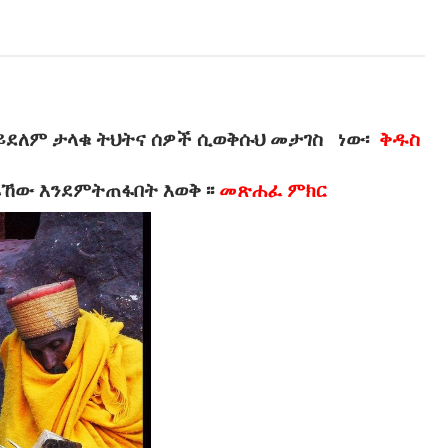
አይደለም ታላቁ ትህትና ሰዎች ሲወቅሱህ መታገስ
ነው፡
ቅዱስ
ኸው እንደምትጠፋበት እወቅ ፡፡
መጽሐፈ ምክር