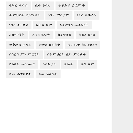
ባሕረ ሐሳብ
ቤተ ጉባኤ
ተዋሕዶ ፊልሞች
ትምህርተ ሃይማኖት
ነገረ ማርያም
ነገረ ቅዱሳን
ነገረ ተሀድሶ
አቢይ ጾም
አትሮንስ መልእክት
አጽዋማት
ኢየሩሳሌም
ኪነጥበብ
ክብረ በዓል
ወቅታዊ ጉዳይ
ዐውደ ስብከት
ዜና ቤተ ክርስቲያን
የሰርግ ሥነ ሥርዓት
የትምህርት ቤት ምርቃት
የጉባኤ መዝሙር
ጉባኤያት
ጸሎት
ጽጌ ጾም
ጾመ ሐዋርያት
ጾመ ፍልሰታ