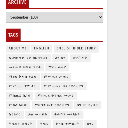
ARCHIVE
TAGS
ABOUT ME
ENGLISH
ENGLISH BIBLE STUDY
ሊቃውንተ ቤተ ክርስቲያን
ልዩ ልዩ
መጻሕፍት
መጽሐፍ ቅዱስ ጥናት
ማስታወቂያ
ማዕደ ቅዱስ ያሬድ
ምሥጢረ ሥላሴ
ምሥጢረ ጥምቀት
ምሥጢራተ ቤተክርስቲያን
ምስጢረ ስጋዌ
ምስጢረ ትንሳኤ ሙታን
ምክረ አበው
ሥርዓተ ቤተ ክርስቲያን
ሰንበት ት/ቤት
ስንክሳር
ቃለ መጠይቅ
ቅዱሳን መላእክት
ቅዱሳን መካናት
ቅዳሴ
ቅዳሴ ትምህርት
በገና