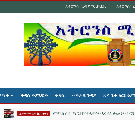
አትሮንስ ሚዲያ Youtube
አትሮንስ ሚ
ዋማት
ቅዳሴ ትምህርት
ቅዳሴ
ወቅታዊ ጉዳይ
ዜና ቤተ ክርስቲያ
የግምጃ ቤት ማርያም የሐዲሳት እና የሊቃውንት ትርጓሜ ምስክ
ሊቃውንተ ቤተ ክርስቲያን