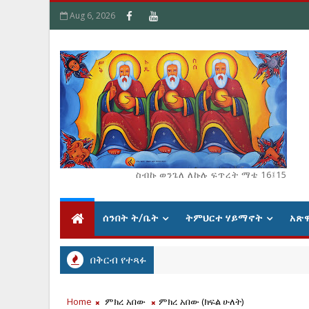
Aug 6, 2026
ስብኩ ወንጌለ ለኩሉ ፍጥረት ማቴ 16፤15
ሰንበት ት/ቤት
ትምህርተ ሃይማኖት
አጽ
በቅርብ የተጻፉ
Home
ምክረ አበው
ምክረ አበው (ክፍል ሁለት)