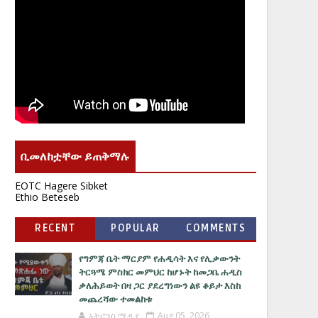
ቢመለከቷቸው ይጠቅማሉ
EOTC Hagere Sibket
Ethio Beteseb
RECENT
POPULAR
COMMENTS
የግምጃ ቤት ማርያም የሐዲሳት እና የሊቃውንት
ትርጓሜ ምስክር መምህር ከሆኑት ከመጋቤ ሐዲስ
ቃለሕይወት በዛ ጋር ያደረግነውን ልዩ ቆይታ እስከ
መጨረሻው ተመልከቱ
አትሮንስ ሚዲያ
Aug 05, 2026