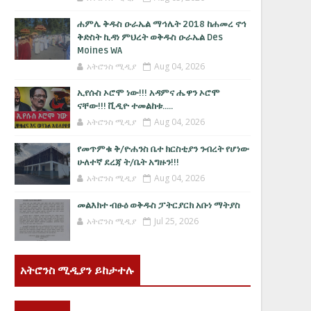
ሐምሌ ቅዱስ ዑራኤል ማኅሌት 2018 ከሐመረ ኖኅ
ቅድስት ኪዳነ ምህረት ወቅዱስ ዑራኤል Des
Moines WA
አትሮንስ ሚዲያ
Aug 04, 2026
ኢየሱስ ኦሮሞ ነው!!! አዳምና ሔዋን ኦሮሞ
ናቸው!!! ቪዲዮ ተመልከቱ.....
አትሮንስ ሚዲያ
Aug 04, 2026
የመጥምቁ ቅ/ዮሐንስ ቤተ ክርስቲያን ንብረት የሆነው
ሁለተኛ ደረጃ ት/ቤት አግዙን!!!
አትሮንስ ሚዲያ
Aug 04, 2026
መልእክተ ብፁዕ ወቅዱስ ፓትርያርክ አቡነ ማትያስ
አትሮንስ ሚዲያ
Jul 25, 2026
አትሮንስ ሚዲያን ይከታተሉ