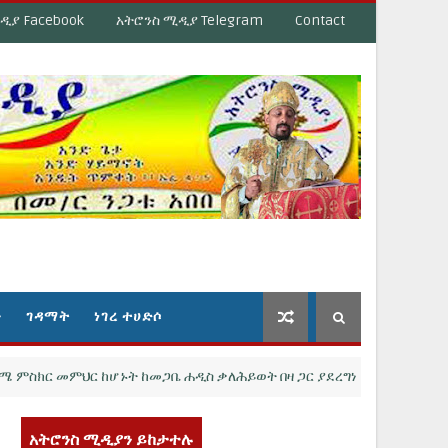
ዲያ Facebook
አትሮንስ ሚዲያ Telegram
Contact
ን
ገዳማት
ነገረ ተሀድሶ
ር መምህር ከሆኑት ከመጋቤ ሐዲስ ቃለሕይወት በዛ ጋር ያደረግነውን ልዩ ቆይታ እስከ 
አትሮንስ ሚዲያን ይከታተሉ