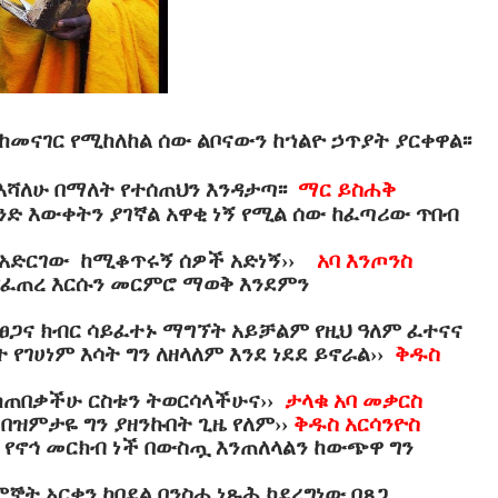
መናገር የሚከለከል ሰው ልቦናውን ከኀልዮ ኃጥያት ያርቀዋል፡፡
እሻለሁ በማለት የተሰጠህን እንዳታጣ፡፡
ማር ይስሐቅ
ድ እውቀትን ያገኛል አዋቂ ነኝ የሚል ሰው ከፈጣሪው ጥበብ
ድቅ አድርገው ከሚቆጥሩኝ ሰዎች አድነኝ››
አባ እንጦንስ
የፈጠረ እርሱን መርምሮ ማወቅ እንደምን
 ፀጋና ክብር ሳይፈተኑ ማግኘት አይቻልም የዚህ ዓለም ፈተናና
የገሀነም እሳት ግን ለዘላለም እንደ ነደደ ይኖራል››
ቅዱስ
 ከጠበቃችሁ ርስቱን ትወርሳላችሁና››
ታላቁ አባ መቃርስ
 በዝምታዬ ግን ያዘንኩበት ጊዜ የለም››
ቅዱስ አርሳንዮስ
 የኖኅ መርክብ ነች በውስጧ እንጠለላልን ከውጭዋ ግን
ኞት አርቀን ከበደል በንስሐ ነጹሕ ካደረግነው በጸጋ