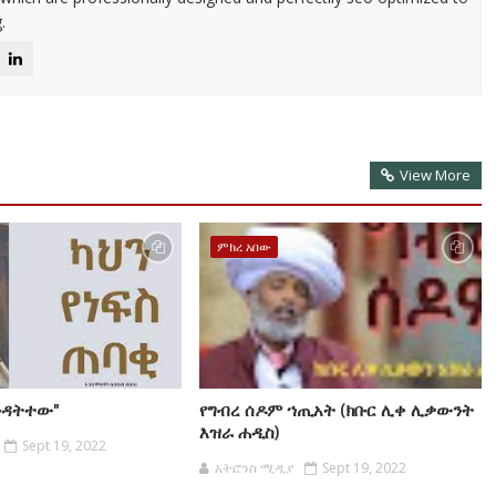
.
View More
ምክረ አበው
እንዳትተው"
የግብረ ሰዶም ኀጢአት (ክቡር ሊቀ ሊቃውንት
እዝራ ሐዲስ)
Sept 19, 2022
አትሮንስ ሚዲያ
Sept 19, 2022