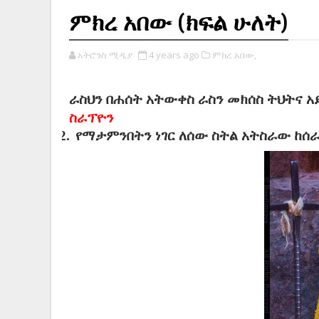
ምክረ አበው (ክፍል ሁለት)
አትሮንስ ሚዲያ
4 years ago
ምክረ አበው,
ራስህን በሐሰት አትውቀስ ራስን መክሰስ ትህትና 
ስራፕዮን
2.
የማታምንበትን ነገር ለሰው ስትል አትስራው ከሰራ