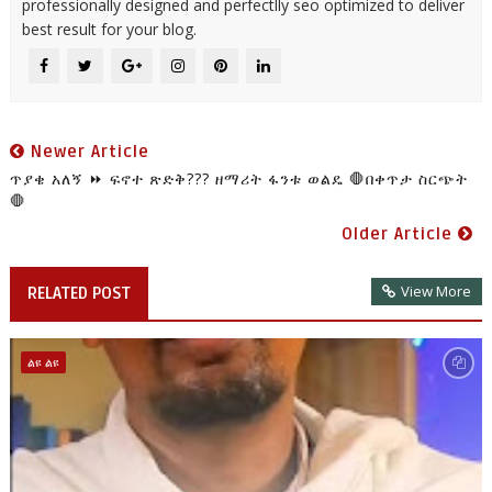
professionally designed and perfectlly seo optimized to deliver
best result for your blog.
Newer Article
ጥያቄ አለኝ ⏩ ፍኖተ ጽድቅ??? ዘማሪት ፋንቱ ወልዴ 🛑በቀጥታ ስርጭት
🛑
Older Article
View More
RELATED POST
ልዩ ልዩ