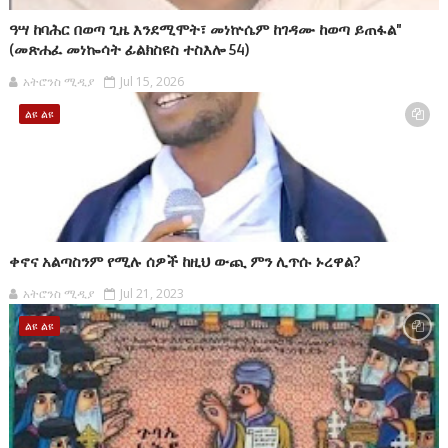
ዓሣ ከባሕር በወጣ ጊዜ እንደሚሞት፣ መነኵሴም ከገዳሙ ከወጣ ይጠፋል"
(መጽሐፈ መነኰሳት ፊልክስዩስ ተስእሎ 54)
አትሮንስ ሚዲያ
Jul 15, 2026
ልዩ ልዩ
ቀኖና አልጣስንም የሚሉ ሰዎች ከዚህ ውጪ ምን ሊጥሱ ኑረዋል?
አትሮንስ ሚዲያ
Jul 21, 2023
ልዩ ልዩ