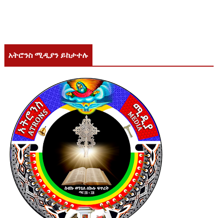
አትሮንስ ሚዲያን ይከታተሉ