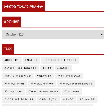
አትሮንስ ሚዲያን ይከታተሉ
ARCHIVE
TAGS
ABOUT ME
ENGLISH
ENGLISH BIBLE STUDY
ሊቃውንተ ቤተ ክርስቲያን
ልዩ ልዩ
መጻሕፍት
መጽሐፍ ቅዱስ ጥናት
ማስታወቂያ
ማዕደ ቅዱስ ያሬድ
ምሥጢረ ሥላሴ
ምሥጢረ ጥምቀት
ምሥጢራተ ቤተክርስቲያን
ምስጢረ ስጋዌ
ምስጢረ ትንሳኤ ሙታን
ምክረ አበው
ሥርዓተ ቤተ ክርስቲያን
ሰንበት ት/ቤት
ስንክሳር
ቃለ መጠይቅ