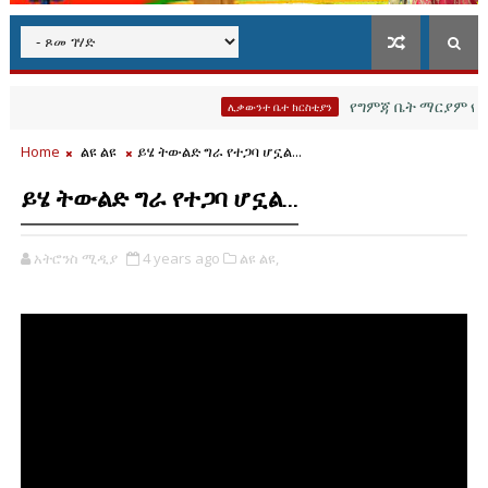
የግምጃ ቤት ማርያም የሐዲሳት
ሊቃውንተ ቤተ ክርስቲያን
Home
ልዩ ልዩ
ይሄ ትውልድ ግራ የተጋባ ሆኗል...
ይሄ ትውልድ ግራ የተጋባ ሆኗል...
አትሮንስ ሚዲያ
4 years ago
ልዩ ልዩ,