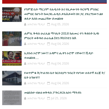
የግምጃ ቤት ማርያም የሐዲሳት እና የሊቃውንት ትርጓሜ ምስክር
መምህር ከሆኑት ከመጋቤ ሐዲስ ቃለሕይወት በዛ ጋር ያደረግነውን ልዩ
ቆይታ እስከ መጨረሻው ይመልከቱ
አትሮንስ ሚዲያ
Aug 05, 2026
ሐምሌ ቅዱስ ዑራኤል ማኅሌት 2018 ከሐመረ ኖኅ ቅድስት ኪዳነ
ምህረት ወቅዱስ ዑራኤል Des Moines WA
አትሮንስ ሚዲያ
Aug 04, 2026
ኢየሱስ ኦሮሞ ነው!!! አዳምና ሔዋን ኦሮሞ ናቸው!!! ቪዲዮ
ተመልከቱ.....
አትሮንስ ሚዲያ
Aug 04, 2026
የመጥምቁ ቅ/ዮሐንስ ቤተ ክርስቲያን ንብረት የሆነው ሁለተኛ ደረጃ ት/
ቤት አግዙን!!!
አትሮንስ ሚዲያ
Aug 04, 2026
መልእክተ ብፁዕ ወቅዱስ ፓትርያርክ አቡነ ማትያስ
አትሮንስ ሚዲያ
Jul 25, 2026