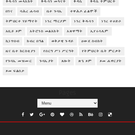
ቅዱሳን መላእክት
ቅዱሳን መካናት
ቅዳሴ
ቅዳሴ ትምህርት
በገና
ባሕረ ሐሳብ
ቤተ ጉባኤ
ተዋሕዶ ፊልሞች
ትምህርተ ሃይማኖት
ነገረ ማርያም
ነገረ ቅዱሳን
ነገረ ተሀድሶ
አቢይ ጾም
አትሮንስ መልእክት
አጽዋማት
ኢየሩሳሌም
ኪነጥበብ
ክብረ በዓል
ወቅታዊ ጉዳይ
ዐውደ ስብከት
ዜና ቤተ ክርስቲያን
የሰርግ ሥነ ሥርዓት
የትምህርት ቤት ምርቃት
የጉባኤ መዝሙር
ጉባኤያት
ጸሎት
ጽጌ ጾም
ጾመ ሐዋርያት
ጾመ ፍልሰታ
Pages