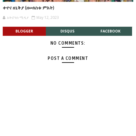
ቀኖና ዘኒቅያ (ዘሠለስቱ ምእት)
አትሮንስ ሚዲያ
May 12, 2023
BLOGGER
DISQUS
FACEBOOK
NO COMMENTS:
POST A COMMENT