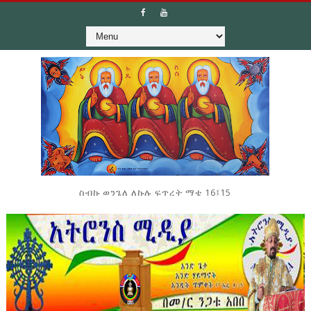
ስብኩ ወንጌለ ለኩሉ ፍጥረት ማቴ 16፤15