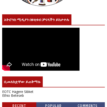
አትሮንስ ሚዲያን በዩቲዩብ ቻናላችን ይከታተሉ
ቢመለከቷቸው ይጠቅማሉ
EOTC Hagere Sibket
Ethio Beteseb
RECENT
POPULAR
COMMENTS