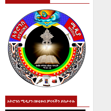
አትሮንስ ሚዲያን በዩቲዩብ ቻናላችን ይከታተሉ