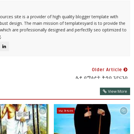
urces site is a provider of high quality blogger template with
ust design. The main mission of templatesyard is to provide the
 which are professionally designed and perfectlly seo optimized to
.
Older Article
ሊቀ ሰማዕታት ቅዱስ ጊዮርጊስ
View More
ነገረ ቅዱሳን