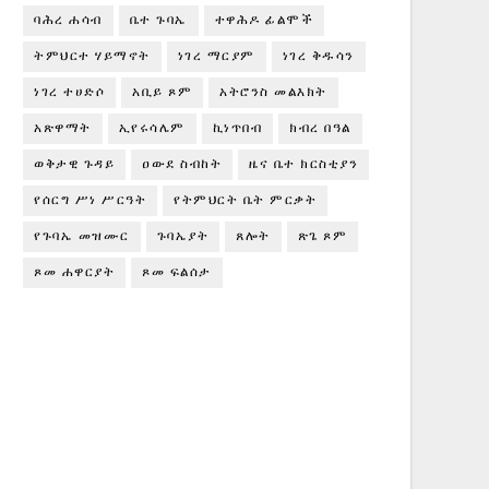
ባሕረ ሐሳብ
ቤተ ጉባኤ
ተዋሕዶ ፊልሞች
ትምህርተ ሃይማኖት
ነገረ ማርያም
ነገረ ቅዱሳን
ነገረ ተሀድሶ
አቢይ ጾም
አትሮንስ መልእክት
አጽዋማት
ኢየሩሳሌም
ኪነጥበብ
ክብረ በዓል
ወቅታዊ ጉዳይ
ዐውደ ስብከት
ዜና ቤተ ክርስቲያን
የሰርግ ሥነ ሥርዓት
የትምህርት ቤት ምርቃት
የጉባኤ መዝሙር
ጉባኤያት
ጸሎት
ጽጌ ጾም
ጾመ ሐዋርያት
ጾመ ፍልሰታ