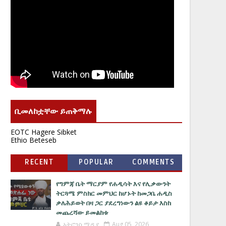
ቢመለከቷቸው ይጠቅማሉ
EOTC Hagere Sibket
Ethio Beteseb
RECENT
POPULAR
COMMENTS
የግምጃ ቤት ማርያም የሐዲሳት እና የሊቃውንት
ትርጓሜ ምስክር መምህር ከሆኑት ከመጋቤ ሐዲስ
ቃለሕይወት በዛ ጋር ያደረግነውን ልዩ ቆይታ እስከ
መጨረሻው ይመልከቱ
አትሮንስ ሚዲያ
Aug 05, 2026