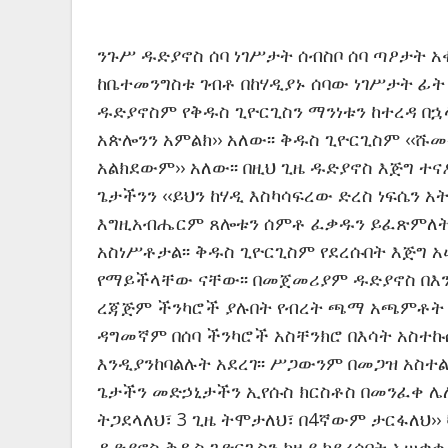
ንጉሥ ዱድያኖስ ሰባ ነገሥታት ሰብስቦ ሰባ ጣዖታት 
ከቤተመንግስቱ ገብቶ በከሃዲያኑ ሰባው ነገሥታት ፊት 
ዱድያኖስም የቅዱስ ጊዮርጊስን ማንነቱን ከተረዳ በኋላ 
አጵሎንን አምልክ›› አለው፡፡ ቅዱስ ጊዮርጊስም ‹‹ሹ
አልክደውም›› አለው፡፡ በዚህ ጊዜ ዱድያኖስ እጅግ ተ
ጌታችንን ‹‹ይህን ከሃዲ እስካሳፍረው ድረስ ነፍሴን አ
እግዚአብሔርም ጸሎቱን ሰምቶ ፈቃዱን ይፈጽምለት 
አስነሥቶታል፡፡ ቅዱስ ጊዮርጊስም የደረሱበት እጅግ 
የማይችላቸው ናቸው፡፡ በመጀመሪያም ዱድያኖስ በእ
ረጃጅም ችንካሮች ያሉበት የብረት ጫማ አጫምቶት ሂ
ዳግመኛም በሰባ ችንካሮች አስቸንክሮ በእሳት አስተኩ
እንዲያንከባልሉት አደረገ፡፡ ሥጋውንም በመጋዝ አስተ
ጌታችን መድኃኒታችን ኢየሱስ ክርስቶስ በመንፈቀ ሌሊ
ትጋደላለህ፣ 3 ጊዜ ትሞታለህ፣ በ4ኛውም ታርፋለህ››
ዱድያኖስ ቅዱስ ጊዮርጊስን ከዚያ ካደረሰበት አሠቃ