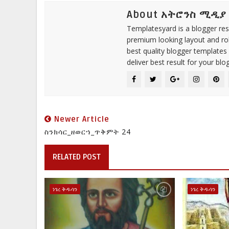
About አትሮንስ ሚዲያ
Templatesyard is a blogger reso
premium looking layout and rob
best quality blogger templates
deliver best result for your blog
Newer Article
ስንክሳር_ዘወርኀ_ጥቅምት 24
RELATED POST
ነገረ ቅዱሳን
ነገረ ቅዱሳን