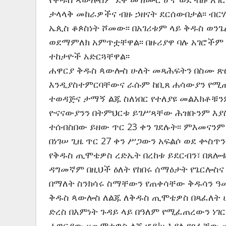
ታላላቅ መከራዎችና ብዙ ኃዘናት ደርሰውበታል፡፡ ብር
ኤጲስ ቆጶስነት ሾመው፡፡ በአገሪቱም ላይ ቅዱስ ወን
ወደማምለክ አምጥቷቸዋል፡፡ በዙሪያዋ ባሉ አገሮችም
ተከታዮች አድርጓቸዋል፡፡
ሐዋርያ ቅዱስ ጳውሎስ ሁለት መጻሕፍትን በስሙ ጽፎ
እንዲያስተምርባቸውና ራሱም ከቢጸ ሐሳውያን የሚ
ተወዳጅና ታማኝ ልጁ ስለነበር የተለያዩ መልእክቶቹንም 
ዮናናውያንን በትምህርቱ ይገሥጻቸው ሕዝቡንም እያስ
ተሰብስበው ይዘው ጥር 23 ቀን ገደሉት፡፡ ምእመናን
በነገሠ ጊዜ ጥር 27 ቀን ሥጋውን አፍልሶ ወደ ቍስጥ
የቅዱስ ጢሞቴዎስ ረድኤት በረከቱ ይደርብን፣ በጸሎቱ
ዳግመኛም በዚህች ዕለት የከበሩ ሰማዕታት የጌርሎስ
በማለት ስንክሳሩ ስማቸውን የጠቀሳቸው ቅዱሳን ዓመታ
ቅዱስ ጳውሎስ ለልጁ ለቅዱስ ጢሞቴዎስ በጻፈለት ሁ
ድረስ በእምነት ጉዳይ ላይ በዓለም የሚፈጠረውን ነገር
ሐዋርያው ‹‹ጢሞቴዎስ ልጄ ሆይ!›› እያለ የጻፋቸው 