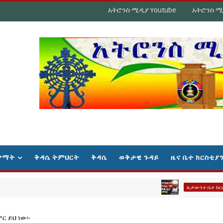
አትሮንስ ሚዲያ Youtube
አትሮንስ ሚ
ዋማት
ቅዳሴ ትምህርት
ቅዳሴ
ወቅታዊ ጉዳይ
ዜና ቤተ ክርስቲያ
የ
ሊቃውንተ ቤተ ክርስቲያን
ር ይህ ነው፡-