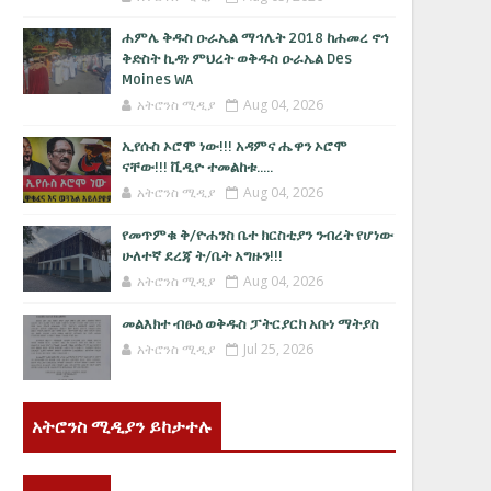
ሐምሌ ቅዱስ ዑራኤል ማኅሌት 2018 ከሐመረ ኖኅ
ቅድስት ኪዳነ ምህረት ወቅዱስ ዑራኤል Des
Moines WA
አትሮንስ ሚዲያ
Aug 04, 2026
ኢየሱስ ኦሮሞ ነው!!! አዳምና ሔዋን ኦሮሞ
ናቸው!!! ቪዲዮ ተመልከቱ.....
አትሮንስ ሚዲያ
Aug 04, 2026
የመጥምቁ ቅ/ዮሐንስ ቤተ ክርስቲያን ንብረት የሆነው
ሁለተኛ ደረጃ ት/ቤት አግዙን!!!
አትሮንስ ሚዲያ
Aug 04, 2026
መልእክተ ብፁዕ ወቅዱስ ፓትርያርክ አቡነ ማትያስ
አትሮንስ ሚዲያ
Jul 25, 2026
አትሮንስ ሚዲያን ይከታተሉ