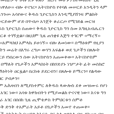
ዋለሁ›› ብሎ ተናገረ፡፡ አትናስዮስ የተባለ መሠርይ አንዲትን ላም
ለንጉሡ አሳየውና ቅዱስ ጊዮርጊስን እንዲሚያሸንፍ ምልክት
፡ መሠርይውም ሆድ በጥብጦ አንጀት ቆራርጦ የሚገድል መርዝ
 ጊዮርጊስ ሰጠው፡፡ ቅዱስ ጊዮርጊስ ግን ስመ እግዚአብሔርን
ቆ ተገኝቷል፡፡ በዚህም ጊዜ ጠንቋዩ እጅግ ተገርሞ ‹‹ማረኝ››
‹‹አምላክህ አምላኬ ይሁነኝ›› ብሎ ለመነው፡፡ ሰማዕቱም የዚያን
ን መሬት በእግሩ ረግጦ ውሃን አፍልቆ ወደ ጌታችን በጸሎት
 የነበረውን ሰው አትናስዮስን አጠመቀው፡፡ አትናስዮስም
› በማለት የጌታችን አምላክነት በከሃድያኑ ነገሥታት ፊት መስክሮ
ማዕትነት ዐርፏል፡፡ በረከቱ ይደርብን፣ በጸሎቱ ይማረን፡፡ የልዳው
ር ያብቃን፡፡
ም አሕዛብን ለሚያስተምር ለቅዱስ ጳውሎስ ደቀ መዝሙሩ የሆነ
አገር ነው፡፡ አባቱ ከዋክብትን የሚያመልክ ዮናናዊ ነው፡፡ እናቱ ግን
ጥራ አገር በሰበከ ጊዜ ጢሞቴዎስ ትምህርቱን ሰምቶ
ቅ ድንቅ ተአምራት አይቶ በጌታችን አመኖ ተጠመቀ፡፡
 ተከትሎት በመሄድ ከእርሱ ጋር ስለ ወንጌል ብዙ ደከመ፡፡ ብዙ