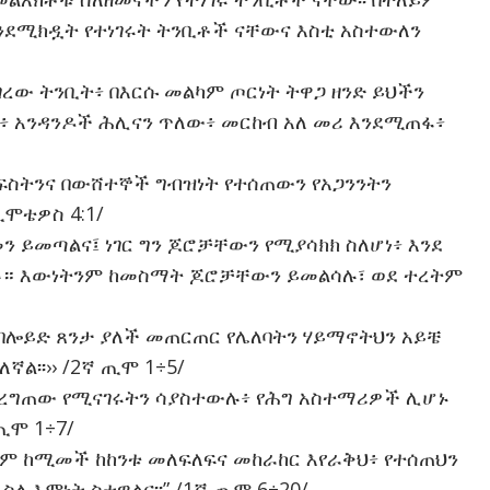
ንደሚክዷት የተነገሩት ትንቢቶች ናቸውና እስቲ አስተውለን
ነገረው ትንቢት፥ በእርሱ መልካም ጦርነት ትዋጋ ዘንድ ይህችን
ርህ፥ አንዳንዶች ሕሊናን ጥለው፥ መርከብ አለ መሪ እንደሚጠፋ፥
ናፍስትንና በውሸተኞች ግብዝነት የተሰጠውን የአጋንንትን
ጢሞቴዎስ 4:1/
ን ይመጣልና፤ ነገር ግን ጆሮቻቸውን የሚያሳክክ ስለሆነ፥ እንደ
። እውነትንም ከመስማት ጆሮቻቸውን ይመልሳሉ፣ ወደ ተረትም
 በሎይድ ጸንታ ያለች መጠርጠር የሌለባትን ሃይማኖትህን አይቼ
ኛል፡፡›› /2ኛ ጢሞ 1÷5/
አስረግጠው የሚናገሩትን ሳያስተውሉ፥ የሕግ አስተማሪዎች ሊሆኑ
ጢሞ 1÷7/
ለም ከሚመች ከከንቱ መለፍለፍና መከራከር እየራቅህ፥ የተሰጠህን
ለ እምነት ስተዋልና፡፡” /1ኛ ጢሞ 6÷20/