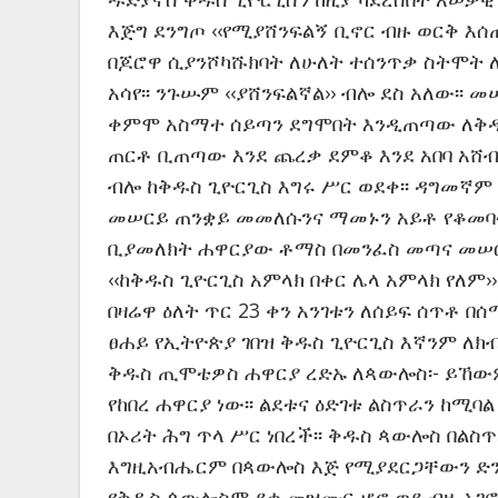
እጅግ ደንግጦ ‹‹የሚያሸንፍልኝ ቢኖር ብዙ ወርቅ እሰጠ
በጆሮዋ ሲያንሾካሹክባት ለሁለት ተሰንጥቃ ስትሞት 
አሳየ፡፡ ንጉሡም ‹‹ያሸንፍልኛል›› ብሎ ደስ አለው፡
ቀምሞ አስማተ ሰይጣን ደግሞበት እንዲጠጣው ለቅዱስ
ጠርቶ ቢጠጣው እንደ ጨረቃ ደምቆ እንደ አበባ አሸብር
ብሎ ከቅዱስ ጊዮርጊስ እግሩ ሥር ወደቀ፡፡ ዳግመኛም 
መሠርይ ጠንቋይ መመለሱንና ማመኑን አይቶ የቆመባት
ቢያመለክት ሐዋርያው ቶማስ በመንፈስ መጣና መሠርይ
‹‹ከቅዱስ ጊዮርጊስ አምላክ በቀር ሌላ አምላክ የለም›
በዛሬዋ ዕለት ጥር 23 ቀን አንገቱን ለሰይፍ ሰጥቶ በሰ
ፀሐይ የኢትዮጵያ ገበዝ ቅዱስ ጊዮርጊስ እኛንም ለክብ
ቅዱስ ጢሞቴዎስ ሐዋርያ ረድኡ ለጳውሎስ፡- ይኸው
የከበረ ሐዋርያ ነው፡፡ ልደቱና ዕድገቱ ልስጥራን ከሚባል 
በኦሪት ሕግ ጥላ ሥር ነበረች፡፡ ቅዱስ ጳውሎስ በልስ
እግዚአብሔርም በጳውሎስ እጅ የሚያደርጋቸውን ድን
የቅዱስ ጳውሎስም ደቀ መዝሙር ሆኖ ወደ ብዙ አገሮች