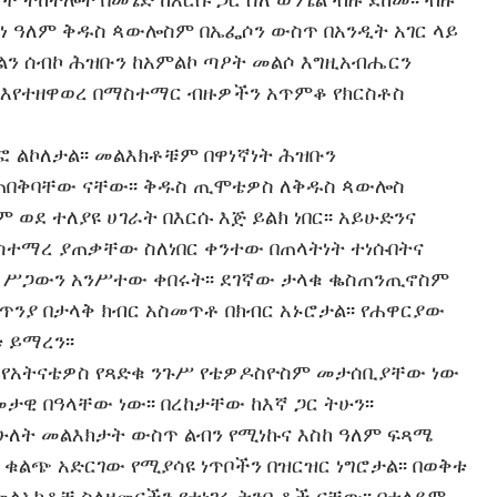
ሃነ ዓለም ቅዱስ ጳውሎስም በኤፌሶን ውስጥ በአንዲት አገር ላይ
ጌልን ሰብኮ ሕዝቡን ከአምልኮ ጣዖት መልሶ እግዚአብሔርን
 እየተዘዋወረ በማስተማር ብዙዎችን አጥምቆ የክርስቶስ
 ልኮለታል፡፡ መልእክቶቹም በዋነኛነት ሕዝቡን
ጠበቅባቸው ናቸው፡፡ ቅዱስ ጢሞቴዎስ ለቅዱስ ጳውሎስ
ወደ ተለያዩ ሀገራት በእርሱ እጅ ይልክ ነበር፡፡ አይሁድንና
ተማረ ያጠቃቸው ስለነበር ቀንተው በጠላትነት ተነሱበትና
ም ሥጋውን አንሥተው ቀበሩት፡፡ ደገኛው ታላቁ ቈስጠንጢኖስም
ንጥንያ በታላቅ ክብር አስመጥቶ በክብር አኑሮታል፡፡ የሐዋርያው
 ይማረን፡፡
ና የአትናቴዎስ የጻድቁ ንጉሥ የቴዎዶስዮስም መታሰቢያቸው ነው
ዊ በዓላቸው ነው፡፡ በረከታቸው ከእኛ ጋር ትሁን፡፡
ለት መልእክታት ውስጥ ልብን የሚነኩና እስከ ዓለም ፍጻሜ
 ቁልጭ አድርገው የሚያሳዩ ነጥቦችን በዝርዝር ነግሮታል፡፡ በወቅቱ
መልአክቶቹ ስለዘመናችን የተነገሩ ትንቢቶች ናቸው፡፡ በተለይም