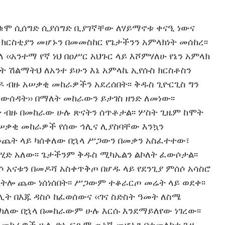
አቁሞ ሲሰግድ ሲያሰግድ ቢያገኛቸው ለሃይማኖቱ ቀናዒ ነውና
ክርስቲያን መሆኑን በመመስከር የጌታችንን አምላክነት መሰከረ፡፡
‹‹አንተማ የኛ ነህ በዐሥር አህጉር ላይ እሾምሃለሁ የኔን አምላክ
መት ሽልማትህ ለአንተ ይሁን እኔ አምላኬ ኢየሱስ ክርስቶስን
ናዶ ብዙ አሠቃቂ መከራዎችን አደረሰበት፡፡ ቅዱስ ጊዮርጊስ ግን
ትውሰዳት›› በማለት መከራውን ይታገስ ዘንድ ለመነው፡፡
ብዙ በመከራው ሁሉ ጽናትን ሰጥቶታል፡፡ ሦስት ጊዜም ከሞት
አሠቃቂ መከራዎች የሰው ኅሊና ሊያስባቸው እንኳን
ንጨት ላይ ካሰቀለው በኋላ ሥጋውን በመቃን አስፈተተው፣
ድ አለው፡፡ ጌታችንም ቅዱስ ሚካኤልን ልኮለት ፈውሶታል፡፡
ሶ አናቱን በመዶሻ አስቀጥቅጦ በሆዱ ላይ የደንጊያ ምሰሶ አሳስሮ
ልትሎ ጨው ነሰነሰበት፡፡ ሥጋውም ተቆራርጦ መሬት ላይ ወደቀ፡፡
ት በእጁ ዳስሶ ከፈወሰውና ‹‹ገና ስድስት ዓመት ለስሜ
 ካለው በኋላ በመከራውም ሁሉ እርሱ እንደማይለየው ነገረው፡፡
ቂ መከራዎች ሁሉ ድኑ ፍጹም ጤነኛ መሆኑን በተመለከተ ጊዜ