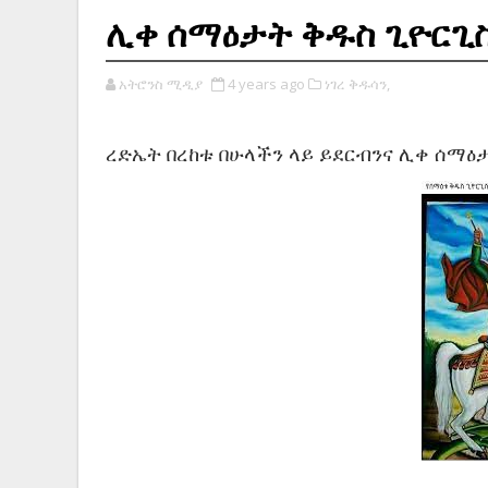
ሊቀ ሰማዕታት ቅዱስ ጊዮርጊስ
አትሮንስ ሚዲያ
4 years ago
ነገረ ቅዱሳን,
ረድኤት በረከቱ በሁላችን ላይ ይደርብንና ሊቀ ሰማዕታ