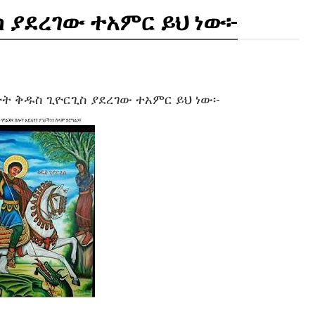
 ያደረገው ተአምር ይህ ነው፡-
ት ቅዱስ ጊዮርጊስ ያደረገው ተአምር ይህ ነው፡-