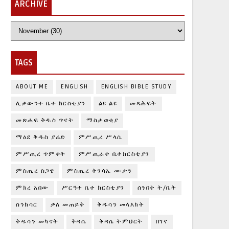
ARCHIVE
TAGS
ABOUT ME
ENGLISH
ENGLISH BIBLE STUDY
ሊቃውንተ ቤተ ክርስቲያን
ልዩ ልዩ
መጻሕፍት
መጽሐፍ ቅዱስ ጥናት
ማስታወቂያ
ማዕደ ቅዱስ ያሬድ
ምሥጢረ ሥላሴ
ምሥጢረ ጥምቀት
ምሥጢራተ ቤተክርስቲያን
ምስጢረ ስጋዌ
ምስጢረ ትንሳኤ ሙታን
ምክረ አበው
ሥርዓተ ቤተ ክርስቲያን
ሰንበት ት/ቤት
ስንክሳር
ቃለ መጠይቅ
ቅዱሳን መላእክት
ቅዱሳን መካናት
ቅዳሴ
ቅዳሴ ትምህርት
በገና