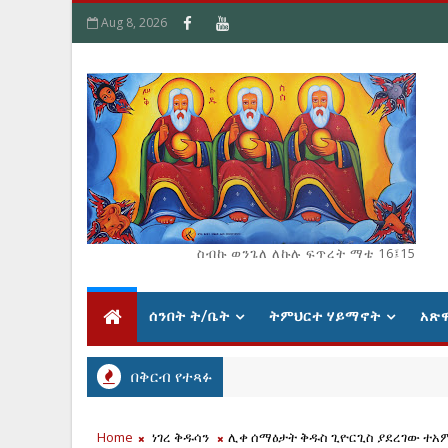
Aug 8, 2026
ስብኩ ወንጌለ ለኩሉ ፍጥረት ማቴ 16፤15
ሰንበት ት/ቤት
ትምህርተ ሃይማኖት
አጽ
በቅርብ የተጻፉ
Home
ነገረ ቅዱሳን
ሊቀ ሰማዕታት ቅዱስ ጊዮርጊስ ያደረገው ተአም