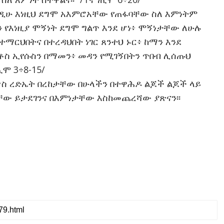
ንዲሁ እነዚህ ደግሞ አእምሮአቸው የጠፋባቸው ስለ እምነትም
 የእነዚያ ሞኝነት ደግሞ ግልጥ እንደ ሆነ፥ ሞኝነታቸው ለሁሉ
ማርህበትና በተረዳህበት ነገር ጸንተህ ኑር፥ ከማን እንደ
ስ ኢየሱስን በማመን፥ መዳን የሚገኝበትን ጥበብ ሊሰጡህ
ሞ 3÷8-15/
ስ ረድኤት በረከታቸው በሁላችን በተዋሕዶ ልጆች ልጆች ላይ
ው ይታደገንና በእምነታቸው እስከመጨረሻው ያጽናን፡፡