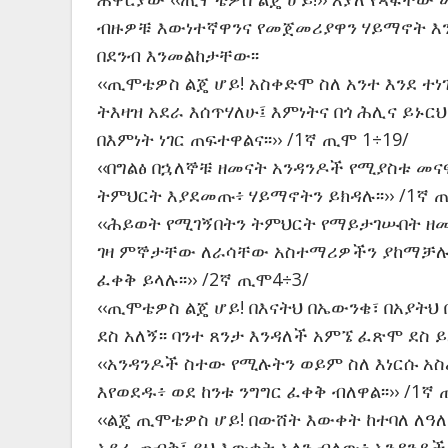
ብዙዎቹ እውነተኛዋንና የመጀመሪያዋን ሃይማኖት እ
በደንብ እንመልከታቸው፡፡
‹‹ጢሞቴዎስ ልጄ ሆይ! አስቀድሞ ስለ አንተ እንደ ተ
ትእዛዝ አደራ እሰጥሃለሁ፤ እምነትና በጎ ሕሊና ይኑ
በእምነት ነገር ጠፍተዋልና፡፡›› /1ኛ ጢሞ 1÷19/
‹‹በግልፅ በኋለኞቹ ዘመናት አንዳንዶች የሚያስቱ መ
ትምህርት እያደመጡ፥ ሃይማኖትን ይክዳሉ፡፡›› /1ኛ 
‹‹ሕይወት የሚገኝበትን ትምህርት የማይታገሡበት ዘመ
ገዛ ምኞታቸው ለራሳቸው አስተማሪዎችን ያከማቻሉ
ፈቀቅ ይላሉ፡፡›› /2ኛ ጢሞ4÷3/
‹‹ጢሞቴዎስ ልጄ ሆይ! በእናትህ በኤውንቄ፣ በአያትህ
ደስ አለኝ፡፡ ባንተ ጸንታ እንዳለች አምኜ ፈጽሞ ደስ ይለ
‹‹አንዳንዶች ስተው የሚሉትን ወይም ስለ እነርሱ 
እየወደዱ፥ ወደ ከንቱ ንግግር ፈቀቅ ብለዋል፡፡›› /1ኛ 
‹‹ልጄ ጢሞቴዎስ ሆይ! በውሸት እውቀት ከተባለ ለዓ
አደራ ጠብቅ፤ ይህ እውቀት አለን ብለው፥ አንዳንዶች ስ