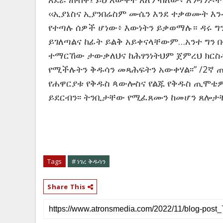
‹‹ኢያኔስና ኢያንበሬስም ሙሴን እንደ ተቃወሙት እ
የተጣሉ ሰዎች ሆነው፥ እውነትን ይቃወማሉ። ዳሩ ግን
ይገለጣልና ከፊት ይልቅ አይቀናላቸውም…አንተ ግን በተ
ተማርኸው ታውቃለህና ከሕፃንነትህም ጀምረህ ክርስቶ
የሚችሉትን ቅዱሳን መጻሕፍትን አውቀሃል፡፡” /2ኛ ጢ
የሐዋርያቱ የቅዱስ ጳውሎስና የልጁ የቅዱስ ጢሞቴዎ
ይደርብን፡፡ ትንቢታቸው የሚፈጸሙን ከመሆን ጸሎታቸ
Tags
# ነገረ ቅዱሳን
Share This