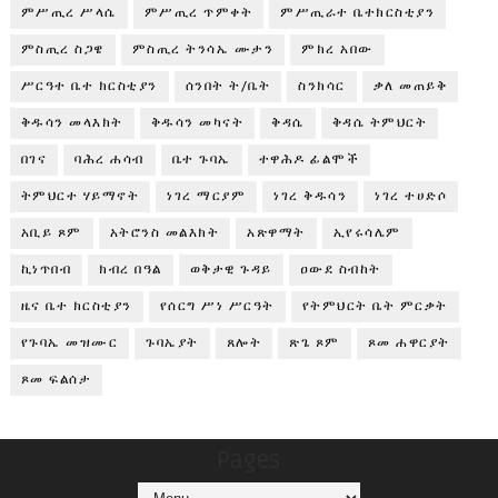
ምሥጢረ ሥላሴ
ምሥጢረ ጥምቀት
ምሥጢራተ ቤተክርስቲያን
ምስጢረ ስጋዌ
ምስጢረ ትንሳኤ ሙታን
ምክረ አበው
ሥርዓተ ቤተ ክርስቲያን
ሰንበት ት/ቤት
ስንክሳር
ቃለ መጠይቅ
ቅዱሳን መላእክት
ቅዱሳን መካናት
ቅዳሴ
ቅዳሴ ትምህርት
በገና
ባሕረ ሐሳብ
ቤተ ጉባኤ
ተዋሕዶ ፊልሞች
ትምህርተ ሃይማኖት
ነገረ ማርያም
ነገረ ቅዱሳን
ነገረ ተሀድሶ
አቢይ ጾም
አትሮንስ መልእክት
አጽዋማት
ኢየሩሳሌም
ኪነጥበብ
ክብረ በዓል
ወቅታዊ ጉዳይ
ዐውደ ስብከት
ዜና ቤተ ክርስቲያን
የሰርግ ሥነ ሥርዓት
የትምህርት ቤት ምርቃት
የጉባኤ መዝሙር
ጉባኤያት
ጸሎት
ጽጌ ጾም
ጾመ ሐዋርያት
ጾመ ፍልሰታ
Pages