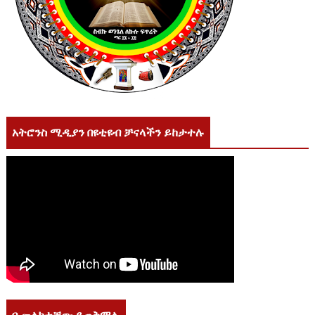
አትሮንስ ሚዲያን በዩቲዩብ ቻናላችን ይከታተሉ