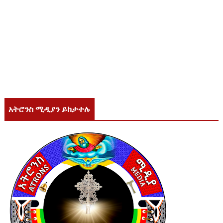
አትሮንስ ሚዲያን ይከታተሉ