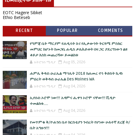
ቢመለከቷቸው ይጠቅማሉ
EOTC Hagere Sibket
Ethio Beteseb
RECENT
POPULAR
COMMENTS
የግምጃ ቤት ማርያም የሐዲሳት እና የሊቃውንት ትርጓሜ ምስክር
መምህር ከሆኑት ከመጋቤ ሐዲስ ቃለሕይወት በዛ ጋር ያደረግነውን ልዩ
ቆይታ እስከ መጨረሻው ይመልከቱ
አትሮንስ ሚዲያ
Aug 05, 2026
ሐምሌ ቅዱስ ዑራኤል ማኅሌት 2018 ከሐመረ ኖኅ ቅድስት ኪዳነ
ምህረት ወቅዱስ ዑራኤል Des Moines WA
አትሮንስ ሚዲያ
Aug 04, 2026
ኢየሱስ ኦሮሞ ነው!!! አዳምና ሔዋን ኦሮሞ ናቸው!!! ቪዲዮ
ተመልከቱ.....
አትሮንስ ሚዲያ
Aug 04, 2026
የመጥምቁ ቅ/ዮሐንስ ቤተ ክርስቲያን ንብረት የሆነው ሁለተኛ ደረጃ ት/
ቤት አግዙን!!!
አትሮንስ ሚዲያ
Aug 04, 2026