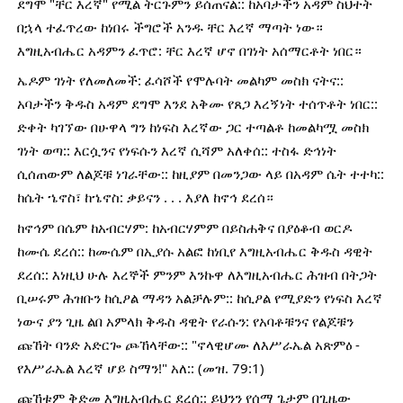
ደግሞ "ቸር እረኛ" የሚል ትርጉምን ይሰጠናል:: ከአባታችን አዳም ስህተት 
በኋላ ተፈጥረው ከነበሩ ችግሮች አንዱ ቸር እረኛ ማጣት ነው። 
እግዚአብሔር አዳምን ፈጥሮ: ቸር እረኛ ሆኖ በገነት አሰማርቶት ነበር።
ኤዶም ገነት የለመለመች: ፈሳሾች የሞሉባት መልካም መስክ ናትና:: 
አባታችን ቅዱስ አዳም ደግሞ እንደ አቅሙ የጸጋ እረኝነት ተሰጥቶት ነበር:: 
ድቀት ካገኘው በሁዋላ ግን ከነፍስ እረኛው ጋር ተጣልቶ ከመልካሟ መስክ 
ገነት ወጣ:: እርሷንና የነፍሱን እረኛ ሲሻም አለቀሰ:: ተስፋ ድኅነት 
ሲሰጠውም ለልጆቹ ነገራቸው:: ከዚያም በመንጋው ላይ በአዳም ሴት ተተካ:: 
ከሴት ኄኖስ፣ ከኄኖስ: ቃይናን . . . እያለ ከኖኅ ደረሰ።
ከኖኅም በሴም ከአብርሃም: ከአብርሃምም በይስሐቅና በያዕቆብ ወርዶ 
ከሙሴ ደረሰ:: ከሙሴም በኢያሱ አልፎ ከነቢየ እግዚአብሔር ቅዱስ ዳዊት 
ደረሰ:: እነዚህ ሁሉ እረኞች ምንም እንኩዋ ለእግዚአብሔር ሕዝብ በትጋት 
ቢሠሩም ሕዝቡን ከሲዖል ማዳን አልቻሉም:: ከሲዖል የሚያድን የነፍስ እረኛ 
ነውና ያን ጊዜ ልበ አምላክ ቅዱስ ዳዊት የራሱን: የአባቶቹንና የልጆቹን 
ጩኸት ባንድ አድርጐ ጮኸላቸው:: "ኖላዊሆሙ ለእሥራኤል አጽምዕ - 
የእሥራኤል እረኛ ሆይ ስማን!" አለ:: (መዝ. 79:1)
ጩኸቱም ቅድመ እግዚአብሔር ደረሰ:: ይህንን የሰማ ጌታም በጊዜው 