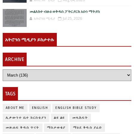
መልእክተ ብፁዕ ወቅዱስ ፓትርያርክ አቡነ ማትያስ
አትሮንስ ሚዲያ
Jul 25, 2026
አትሮንስ ሚዲያን ይከታተሉ
ARCHIVE
TAGS
ABOUT ME
ENGLISH
ENGLISH BIBLE STUDY
ሊቃውንተ ቤተ ክርስቲያን
ልዩ ልዩ
መጻሕፍት
መጽሐፍ ቅዱስ ጥናት
ማስታወቂያ
ማዕደ ቅዱስ ያሬድ