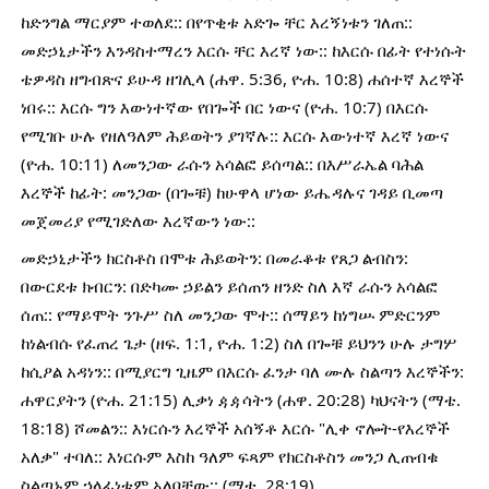
ከድንግል ማርያም ተወለደ:: በየጥቂቱ አድጐ ቸር እረኝነቱን ገለጠ:: 
መድኃኒታችን እንዳስተማረን እርሱ ቸር እረኛ ነው:: ከእርሱ በፊት የተነሱት 
ቴዎዳስ ዘግብጽና ይሁዳ ዘገሊላ (ሐዋ. 5:36, ዮሐ. 10:8) ሐሰተኛ እረኞች 
ነበሩ:: እርሱ ግን እውነተኛው የበጐች በር ነውና (ዮሐ. 10:7) በእርሱ 
የሚገቡ ሁሉ የዘለዓለም ሕይወትን ያገኛሉ:: እርሱ እውነተኛ እረኛ ነውና 
(ዮሐ. 10:11) ለመንጋው ራሱን አሳልፎ ይሰጣል:: በእሥራኤል ባሕል 
እረኞች ከፊት: መንጋው (በጐቹ) ከሁዋላ ሆነው ይሔዳሉና ገዳይ ቢመጣ 
መጀመሪያ የሚገድለው እረኛውን ነው::
መድኃኒታችን ክርስቶስ በሞቱ ሕይወትን: በመራቆቱ የጸጋ ልብስን: 
በውርደቱ ክብርን: በድካሙ ኃይልን ይሰጠን ዘንድ ስለ እኛ ራሱን አሳልፎ 
ሰጠ:: የማይሞት ንጉሥ ስለ መንጋው ሞተ:: ሰማይን ከነግሡ ምድርንም 
ከነልብሱ የፈጠረ ጌታ (ዘፍ. 1:1, ዮሐ. 1:2) ስለ በጐቹ ይህንን ሁሉ ታግሦ 
ከሲዖል አዳነን:: በሚያርግ ጊዜም በእርሱ ፈንታ ባለ ሙሉ ስልጣን እረኞችን: 
ሐዋርያትን (ዮሐ. 21:15) ሊቃነ ዻዻሳትን (ሐዋ. 20:28) ካህናትን (ማቴ. 
18:18) ሾመልን:: እነርሱን እረኞች አሰኝቶ እርሱ "ሊቀ ኖሎት-የእረኞች 
አለቃ" ተባለ:: እነርሱም እስከ ዓለም ፍጻም የክርስቶስን መንጋ ሊጠብቁ 
ስልጣኑም ኃላፊነቱም አለባቸው:: (ማቴ. 28:19)