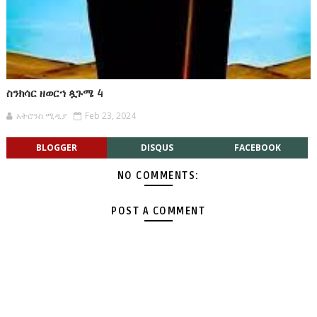
ስንክሳር ዘወርኀ ጷጉሜ 4
አትሮንስ ሚዲያ
Feb 23, 2024
BLOGGER
DISQUS
FACEBOOK
NO COMMENTS:
POST A COMMENT