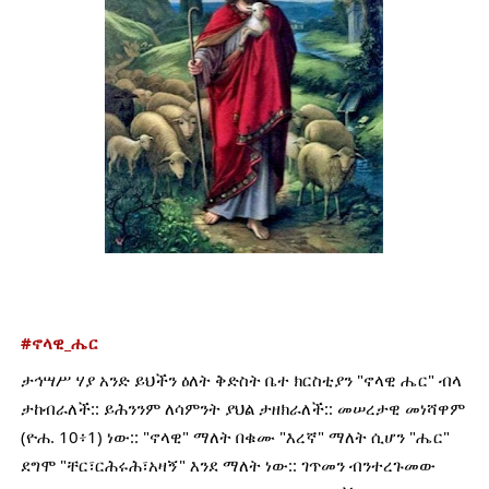
#ኖላዊ_ሔር
ታኅሣሥ ሃያ አንድ ይህችን ዕለት ቅድስት ቤተ ክርስቲያን "ኖላዊ ሔር" ብላ 
ታከብራለች:: ይሕንንም ለሳምንት ያህል ታዘክራለች:: መሠረታዊ መነሻዋም 
(ዮሐ. 10፥1) ነው:: "ኖላዊ" ማለት በቁሙ "እረኛ" ማለት ሲሆን "ሔር" 
ደግሞ "ቸር፣ርሕሩሕ፣አዛኝ" እንደ ማለት ነው:: ገጥመን ብንተረጉመው 