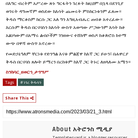
በእግር ብረትም አሥረው ጽኑ ግርፋትን ገረፉት ከዚህም በኋላ በደንጊያ 
ወገሩት ዳግመኛም ወስደው ከእሳት ጨመሩት ምስክርነቱንም ፈጸመ። 
ቅዱስ ማርቆስም ከርሱ ጋር አለ ግን እግዚአብሔር ጠብቆ አተረፈው። 
እርሱም ቅዱስ በርናባስን ከእሳት ውስጥ አወጣው ሥጋውንም እሳት ከቶ 
አልነካውም በአማሩ ልብሶችም ገንዘውና ተሸክሞ ወስዶ ከቆጵሮስ ከተማ 
ውጭ በዋሻ ውስጥ አኖረው። 
የመድኃኔዓለም ቸርነቱ የድንግል እናቱ ምልጃዋ ከእኛ ጋር ይሁን፤ በሐዋርያ 
ቅዱስ በርናባስ ጸሎት ይማረን በረከቱም ከእኛ ጋር ትኑር ለዘላለሙ አሜን።
ስንክሳር_ዘወርኀ_ታኅሣሥ
Tags
# ነገረ ቅዱሳን
Share This
About አትሮንስ ሚዲያ
Templatesyard is a blogger resources