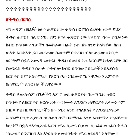
✞✞✞✞✞✞✞✞✞✞✞✞✞✞✞✞✞✞✞✞✞✞
#ቅዱስ_በርባስ
ዳግመኛም በዚህች ዕለት ሐዋርያው ቅዱስ በርናባስ ዕረፍቱ ነው፡፡ ይህም 
ቅዱስ ሐዋርያ ከሊዊ ነገድ የሆነ አገሩ ቆጵሮስ ነው የቀድሞ ስሙ ዮሴፍ ነው 
ክብር ይግባውና ጌታችን ከመከራው በፊት ይሰብኩ ዘንድ ከላካቸው ከሰባ 
ሁለት አርድእት ጋር መረጠው ስሙንም በርናባስ ብሎ ጠራው። ከጌታ 
ዕርገትም በኋላ አጽናኝ መንፈስ ቅዱስ በወረደ ጊዜ እርሱም ከሐዋርያት ጋር 
የመንፈስ ቅዱስን ስጦታ ተቀብሎ ክብር ይግባውና በጌታችን በኢየሱስ 
ክርስቶስ ስም አስተማረ። የእርሻ ቦታ ነበረውና ሽጦ ዋጋውን አምጥቶ 
ከሐዋርያት እግር በታች አኖረው።
ቅዱስ ጳውሎስም በጌታችን አምኖ ወደ ሐዋርያት በመጣ ጊዜ ክብር 
ይግባውና ለክርስቶስ እርሱ ደቀ መዝሙሩ እንደሆነ ሐዋርያት አላመኑትም 
ነበር። ይህ በርናባስ ጌታችን በመንገድ እንደ ተገለጸለትና እንደአነጋገረው 
እርሱም በጌታ ኢየሱስ ክርስቶስ ስም በደማስቆ እንደ አስተማረ ነገራቸው። 
ከዚህም በኋላ የእግዚአብሔርን ሥራ ሲሠሩ ሲጾሙ ሲጸልዩ መንፈስ ቅዱስ 
"ሳውልና በርናባስን እኔ እነርሱን ለመረጥኩት ሥራ ለዩልኝ" አላቸው።