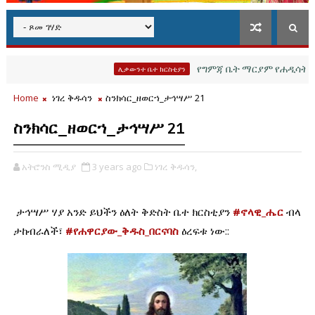
የግምጃ ቤት ማርያም የሐዲሳት እና የሊ
ሊቃውንተ ቤተ ክርስቲያን
Home
ነገረ ቅዱሳን
ስንክሳር_ዘወርኀ_ታኅሣሥ 21
ስንክሳር_ዘወርኀ_ታኅሣሥ 21
አትሮንስ ሚዲያ
3 years ago
ነገረ ቅዱሳን,
ታኅሣሥ ሃያ አንድ ይህችን ዕለት ቅድስት ቤተ ክርስቲያን 
#ኖላዊ_ሔር
 ብላ 
ታከብራለች፣ 
#የሐዋርያው_ቅዱስ_በርናባስ
 ዕረፍቱ ነው::