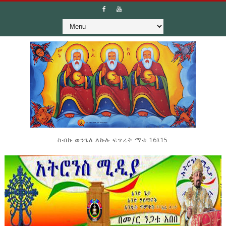
ስብኩ ወንጌለ ለኩሉ ፍጥረት ማቴ 16፤15