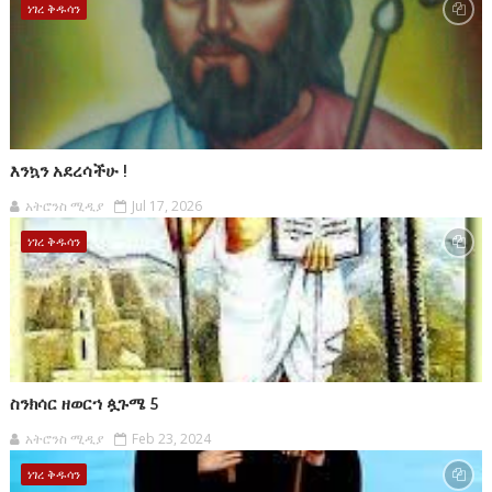
ነገረ ቅዱሳን
እንኳን አደረሳችሁ !
አትሮንስ ሚዲያ
Jul 17, 2026
ነገረ ቅዱሳን
ስንክሳር ዘወርኀ ጷጉሜ 5
አትሮንስ ሚዲያ
Feb 23, 2024
ነገረ ቅዱሳን