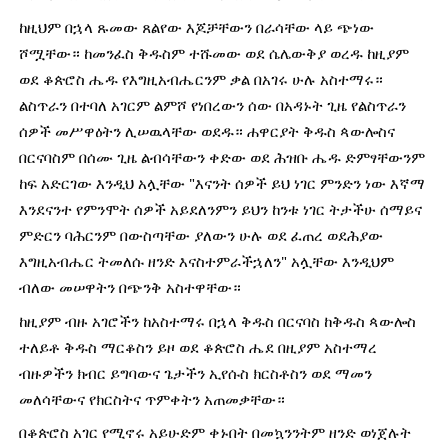
ከዚህም በኋላ ጹመው ጸልየው እጆቻቸውን በራሳቸው ላይ ጭነው 
ሾሟቸው። ከመንፈስ ቅዱስም ተሹመው ወደ ሴሌውቅያ ወረዱ ከዚያም 
ወደ ቆጵሮስ ሔዱ የእግዚአብሔርንም ቃል በአገሩ ሁሉ አስተማሩ። 
ልስጥራን በተባለ አገርም ልምሾ የነበረውን ሰው በአዳኑት ጊዜ የልስጥራን 
ሰዎች መሥዋዕትን ሊሠዉላቸው ወደዱ። ሐዋርያት ቅዱስ ጳውሎስና 
በርናባስም በሰሙ ጊዜ ልብሳቸውን ቀድው ወደ ሕዝቡ ሔዱ ድምፃቸውንም 
ከፍ አድርገው እንዲህ አሏቸው "እናንት ሰዎች ይህ ነገር ምንድን ነው እኛማ 
እንደናንተ የምንሞት ሰዎች አይደለንምን ይህን ከንቱ ነገር ትታችሁ ሰማይና 
ምድርን ባሕርንም በውስጣቸው ያለውን ሁሉ ወደ ፈጠረ ወደሕያው 
እግዚአብሔር ትመለሱ ዘንድ እናስተምራችኋለን" አሏቸው እንዲህም  
ብለው መሠዋትን በጭንቅ አስተዋቸው።
ከዚያም ብዙ አገሮችን ከአስተማሩ በኋላ ቅዱስ በርናባስ ከቅዱስ ጳውሎስ 
ተለይቶ ቅዱስ ማርቆስን ይዞ ወደ ቆጵሮስ ሔደ በዚያም አስተማረ 
ብዙዎችን ክብር ይግባውና ጌታችን ኢየሱስ ክርስቶስን ወደ ማመን 
መለሳቸውና የክርስትና ጥምቀትን አጠመቃቸው።
በቆጵሮስ አገር የሚኖሩ አይሁድም ቀኑበት በመኳንንትም ዘንድ ወነጀሉት 