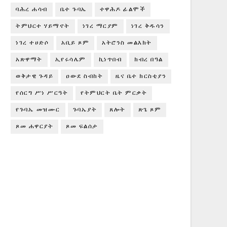
ባሕረ ሐሳብ
ቤተ ጉባኤ
ተዋሕዶ ፊልሞች
ትምህርተ ሃይማኖት
ነገረ ማርያም
ነገረ ቅዱሳን
ነገረ ተሀድሶ
አቢይ ጾም
አትሮንስ መልእክት
አጽዋማት
ኢየሩሳሌም
ኪነጥበብ
ክብረ በዓል
ወቅታዊ ጉዳይ
ዐውደ ስብከት
ዜና ቤተ ክርስቲያን
የሰርግ ሥነ ሥርዓት
የትምህርት ቤት ምርቃት
የጉባኤ መዝሙር
ጉባኤያት
ጸሎት
ጽጌ ጾም
ጾመ ሐዋርያት
ጾመ ፍልሰታ