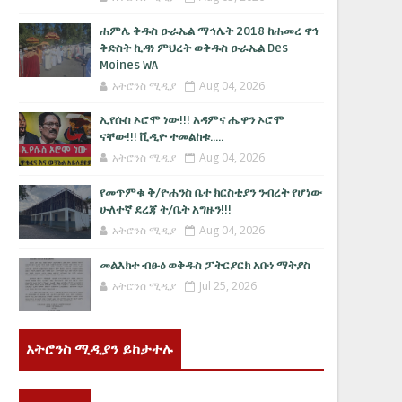
ሐምሌ ቅዱስ ዑራኤል ማኅሌት 2018 ከሐመረ ኖኅ
ቅድስት ኪዳነ ምህረት ወቅዱስ ዑራኤል Des
Moines WA
አትሮንስ ሚዲያ
Aug 04, 2026
ኢየሱስ ኦሮሞ ነው!!! አዳምና ሔዋን ኦሮሞ
ናቸው!!! ቪዲዮ ተመልከቱ.....
አትሮንስ ሚዲያ
Aug 04, 2026
የመጥምቁ ቅ/ዮሐንስ ቤተ ክርስቲያን ንብረት የሆነው
ሁለተኛ ደረጃ ት/ቤት አግዙን!!!
አትሮንስ ሚዲያ
Aug 04, 2026
መልእክተ ብፁዕ ወቅዱስ ፓትርያርክ አቡነ ማትያስ
አትሮንስ ሚዲያ
Jul 25, 2026
አትሮንስ ሚዲያን ይከታተሉ