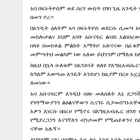
አባ በፍኑትዮስም ወደ በረሃ ውስጥ በገባ ጊዜ አንዲት
ዘመን ኖረ።
በአንዲት ዕለትም አባ በፍኑትዮስ ወደርሱ ሲመጣ አ
መስሎታልና ይህም አባት አቡናፍር ልብስ አልነበረ
በላዩ በመስቀል ምልክት አማትቦ አጽናናው በፊቱም
መምጣትህ መልካም ነው አለው ይህንንም በማለቱ ከእ
ከዚህ በኋላ ሁለቱም በአንድነት ጸለዩ የእግዚአብሔር
ከዓለም አወጣጡ እንዴት እንደሆነ ከዚያም በረሀ አኗኗ
ለመነው።
አባ አቡናፍርም እንዲህ ብሎ መለሰለት እኔ ደጋጎ
የገዳማውያንን ልዕልናቸውን ሲናገሩ ሲያመሰግኑአቸ
አዎን እነርሱ በበረሀ የሚኖሩ በእግዚአብሔር ዘንድ 
የሚያረጋጋን እናገኛለን ብንታመም የሚጠይቀንና የፈ
ናቸው አሉኝ።
ይህንንም ነገር በሰማሁ ጊዜ ልቤ እንደ እሳት ነደደ