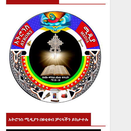
አትሮንስ ሚዲያን በዩቲዩብ ቻናላችን ይከታተሉ