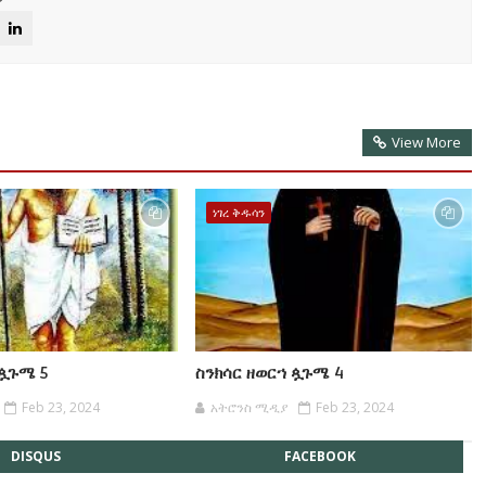
View More
ነገረ ቅዱሳን
 ጷጉሜ 5
ስንክሳር ዘወርኀ ጷጉሜ 4
Feb 23, 2024
አትሮንስ ሚዲያ
Feb 23, 2024
DISQUS
FACEBOOK