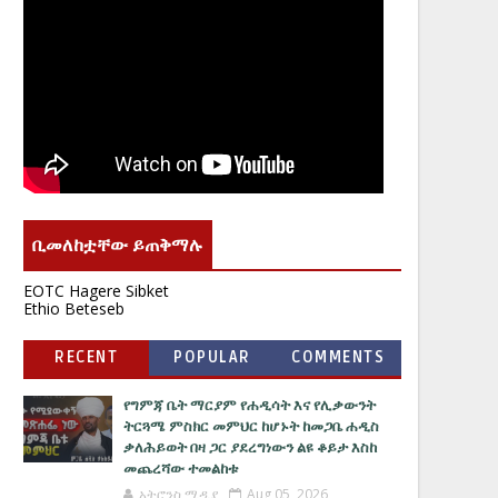
ቢመለከቷቸው ይጠቅማሉ
EOTC Hagere Sibket
Ethio Beteseb
RECENT
POPULAR
COMMENTS
የግምጃ ቤት ማርያም የሐዲሳት እና የሊቃውንት
ትርጓሜ ምስክር መምህር ከሆኑት ከመጋቤ ሐዲስ
ቃለሕይወት በዛ ጋር ያደረግነውን ልዩ ቆይታ እስከ
መጨረሻው ተመልከቱ
አትሮንስ ሚዲያ
Aug 05, 2026