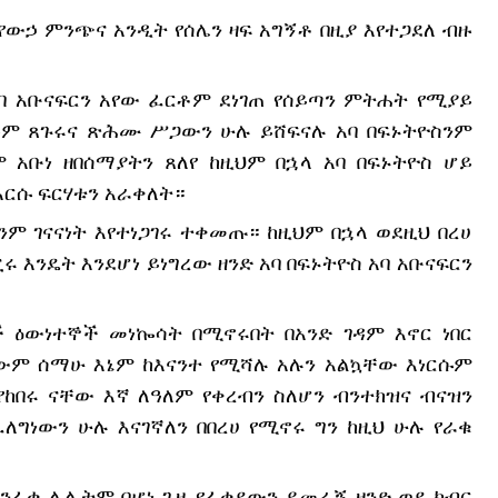
 የውኃ ምንጭና አንዲት የሰሌን ዛፍ አግኝቶ በዚያ እየተጋደለ ብዙ
ባ አቡናፍርን አየው ፈርቶም ደነገጠ የሰይጣን ምትሐት የሚያይ
ውም ጸጉሩና ጽሕሙ ሥጋውን ሁሉ ይሸፍናሉ አባ በፍኑትዮስንም
 አቡነ ዘበሰማያትን ጸለየ ከዚህም በኋላ አባ በፍኑትዮስ ሆይ
ርሱ ፍርሃቱን አራቀለት።
ንም ገናናነት እየተነጋገሩ ተቀመጡ። ከዚህም በኋላ ወደዚህ በረሀ
ሩ እንዴት እንደሆነ ይነግረው ዘንድ አባ በፍኑትዮስ አባ አቡናፍርን
ች ዕውነተኞች መነኰሳት በሚኖሩበት በአንድ ገዳም እኖር ነበር
ውም ሰማሁ እኔም ከእናንተ የሚሻሉ አሉን አልኳቸው እነርሱም
የከበሩ ናቸው እኛ ለዓለም የቀረብን ስለሆን ብንተክዝና ብናዝን
ለግነውን ሁሉ እናገኛለን በበረሀ የሚኖሩ ግን ከዚህ ሁሉ የራቁ
 መንፈቀ ሌሊትም በሆነ ጊዜ የፈቀደውን ይመራኝ ዘንድ ወደ ክብር