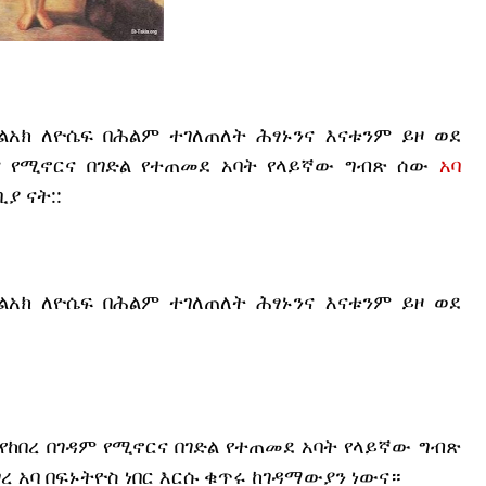
ልአክ ለዮሴፍ በሕልም ተገለጠለት ሕፃኑንና እናቱንም ይዞ ወደ
ዳም የሚኖርና በገድል የተጠመደ አባት የላይኛው ግብጽ ሰው
አባ
 ናት::
ልአክ ለዮሴፍ በሕልም ተገለጠለት ሕፃኑንና እናቱንም ይዞ ወደ
ከበረ በገዳም የሚኖርና በገድል የተጠመደ አባት የላይኛው ግብጽ
ገረ አባ በፍኑትዮስ ነበር እርሱ ቁጥሩ ከገዳማውያን ነውና።