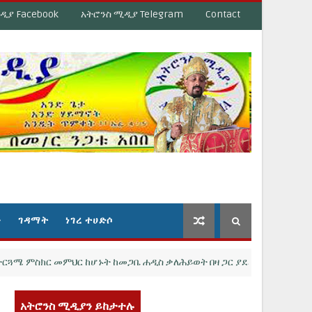
ዲያ Facebook
አትሮንስ ሚዲያ Telegram
Contact
ን
ገዳማት
ነገረ ተሀድሶ
ስክር መምህር ከሆኑት ከመጋቤ ሐዲስ ቃለሕይወት በዛ ጋር ያደረግነውን ልዩ ቆይታ እስ
አትሮንስ ሚዲያን ይከታተሉ