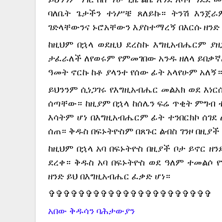
ባለቤት ጌታችን ተነሥቼ ጸለይኩ። ትንሽ እንጀ
ገድላቸውንና ኑሮአቸውን እያስተማረኝ በእርሱ ዘንድ
ከዚህም በኋላ ወደዚህ ደረስኩ እግዚአብሔርም ያዘ
ታፈራለች ለየወሩም የምመገበው አንዱ ዘለላ ይበቃኛ
ዓመት ኖርኩ ከቶ ያላንተ የሰው ፊት አላየሁም አለኝ
ይህንንም ሲነጋገሩ የእግዚአብሔር መልአክ ወደ እነር
ሰጣቸው። ከዚያም በኋላ ከሰሌን ፍሬ ጥቂት ምግብ ተ
እሳትም ሆነ በእግዚአብሔርም ፊት ተንበርክኮ ሰገደ 
ሰጠ። ቅዱስ በፍኑትዮስም በጸጉር ልብስ ገንዞ በዚያች
ከዚህም በኋላ አባ በፍኑትዮስ በዚያች ቦታ ይኖር ዘ
ደረቀ። ቅዱስ አባ በፍኑትዮስ ወደ ዓለም ተመልሶ የ
ዘንድ ይህ በእግዚአብሔር ፈቃድ ሆነ።
✞✞✞✞✞✞✞✞✞✞✞✞✞✞✞✞✞✞✞✞✞✞
አበው ቅዱሳን ባሕታውያን