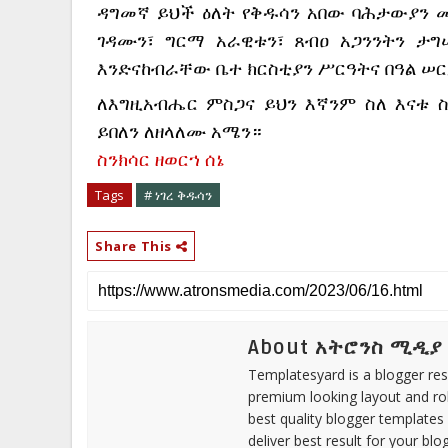
ዳግመኛ ይህች ዕለት የቅዱሳን አበው ባሕታውያን መ
ገዳሙን፣ ግርማ አራዊቱን፣ ጸብዐ አጋንንትን 
እንድናከብራቸው ቤተ ክርስቲያን ሥርዓትና በዓል ሠ
ለእግዚአብሔር ምስጋና ይህን እኛንም ስለ እናቱ 
ይበለን ለዘላለሙ አሜን።
ስንክሳር ዘወርኀ ሰኔ
Tags
# ነገረ ቅዱሳን
Share This
About አትሮንስ ሚዲያ
Templatesyard is a blogger reso
premium looking layout and rob
best quality blogger templates
deliver best result for your blog