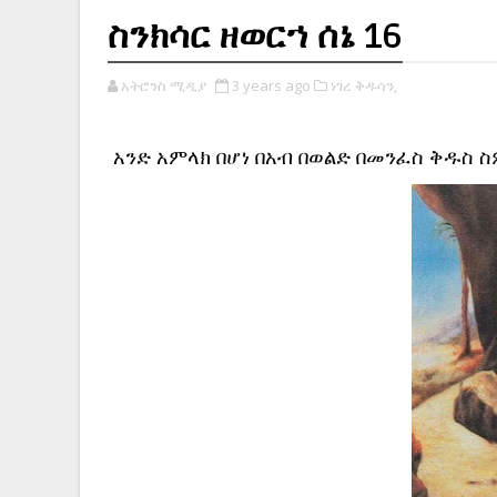
ስንክሳር ዘወርኀ ሰኔ 16
አትሮንስ ሚዲያ
3 years ago
ነገረ ቅዱሳን,
አንድ አምላክ በሆነ በአብ በወልድ በመንፈስ ቅዱስ 