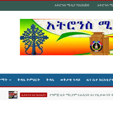
አትሮንስ ሚዲያ Youtube
አትሮንስ ሚ
ዋማት
ቅዳሴ ትምህርት
ቅዳሴ
ወቅታዊ ጉዳይ
ዜና ቤተ ክርስቲያ
የግምጃ ቤት ማርያም የሐዲሳት እና የሊቃውንት ትርጓሜ ም
ሊቃውንተ ቤተ ክርስቲያን