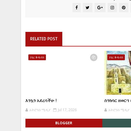
RELATED POST
ነገረ ቅዱሳን
ነገረ ቅዱሳን
እንኳን አደረሳችሁ !
ስንክሳር ዘወርኀ
አትሮንስ ሚዲያ
Jul 17, 2026
አትሮንስ ሚዲያ
BLOGGER