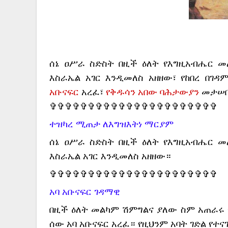
ሰኔ ዐሥራ ስድስት በዚች ዕለት የእግዚአብሔር መ
እስራኤል አገር እንዲመለስ አዘዘው፣ የከበረ በገ
አቡናፍር
አረፈ፣
የቅዱሳን አበው ባሕታውያን
መታሠቢያ
✞✞✞✞✞✞✞✞✞✞✞✞✞✞✞✞✞✞✞✞✞✞
ተዝካረ ሚጠታ ለእግዝእትነ ማርያም
ሰኔ ዐሥራ ስድስት በዚች ዕለት የእግዚአብሔር መ
እስራኤል አገር እንዲመለስ አዘዘው።
✞✞✞✞✞✞✞✞✞✞✞✞✞✞✞✞✞✞✞✞✞✞
አባ አቡናፍር ገዳማዊ
በዚች ዕለት መልካም ሽምግልና ያለው ስም አጠራሩ የ
ሰው አባ አቡናፍር አረፈ። የዚህንም አባት ገድል የተና