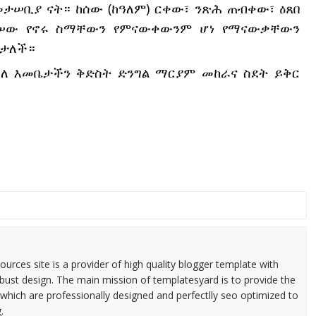
ታሠቢያ ናት። ከሰው (ከዓለም) ርቀው፣ ንጽሕ ጠብቀው፣ ዕጸበ
ታግሠው የኖሩ ስማቸውን የምናውቀውንም ሆነ የማናውቃቸውን
ርታለች።
ስለ እመቤታችን ቅድስት ድንግል ማርያም መከራና ስደት ይቅር
urces site is a provider of high quality blogger template with
ust design. The main mission of templatesyard is to provide the
 which are professionally designed and perfectlly seo optimized to
.