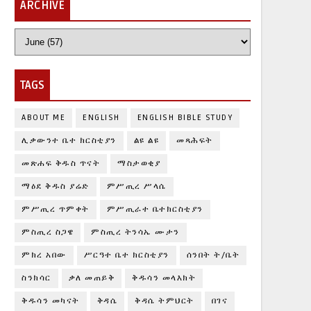
ARCHIVE
TAGS
ABOUT ME
ENGLISH
ENGLISH BIBLE STUDY
ሊቃውንተ ቤተ ክርስቲያን
ልዩ ልዩ
መጻሕፍት
መጽሐፍ ቅዱስ ጥናት
ማስታወቂያ
ማዕደ ቅዱስ ያሬድ
ምሥጢረ ሥላሴ
ምሥጢረ ጥምቀት
ምሥጢራተ ቤተክርስቲያን
ምስጢረ ስጋዌ
ምስጢረ ትንሳኤ ሙታን
ምክረ አበው
ሥርዓተ ቤተ ክርስቲያን
ሰንበት ት/ቤት
ስንክሳር
ቃለ መጠይቅ
ቅዱሳን መላእክት
ቅዱሳን መካናት
ቅዳሴ
ቅዳሴ ትምህርት
በገና