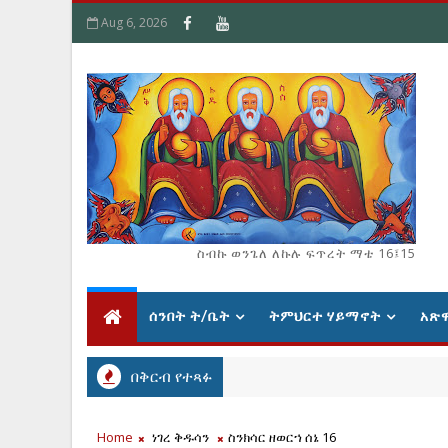
Aug 6, 2026
ስብኩ ወንጌለ ለኩሉ ፍጥረት ማቴ 16፤15
ሰንበት ት/ቤት
ትምህርተ ሃይማኖት
አጽ
በቅርብ የተጻፉ
Home
ነገረ ቅዱሳን
ስንክሳር ዘወርኀ ሰኔ 16