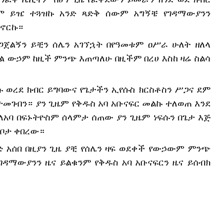
ራም ይዤ ተጓዝኩ አንድ ጻድቅ ሰውም አግኝቼ የገዳማውያንን
 ኖርኩ።
ጋጀልኝን ይቺን ሰሌን አገኘኋት በየዓመቱም ዐሥራ ሁለት ዘለላ
ል ውኃም ከዚች ምንጭ እጠጣለሁ በዚችም በረሀ እስከ ዛሬ ስልሳ
።
ሱ ወረደ ክብር ይግባውና የጌታችን ኢየሱስ ክርስቶስን ሥጋና ደም
መገብን። ያን ጊዜም የቅዱስ አባ አቡናፍር መልኩ ተለወጠ እንደ
ለአባ በፍኑትዮስም ሰላምታ ሰጠው ያን ጊዜም ነፍሱን በጌታ እጅ
 ቦታ ቀበረው።
ንድ አሰበ በዚያን ጊዜ ያቺ የሰሌን ዛፍ ወደቀች የውኃውም ምንጭ
ገዳማውያንን ዜና ይልቁንም የቅዱስ አባ አቡናፍርን ዜና ይሰብክ