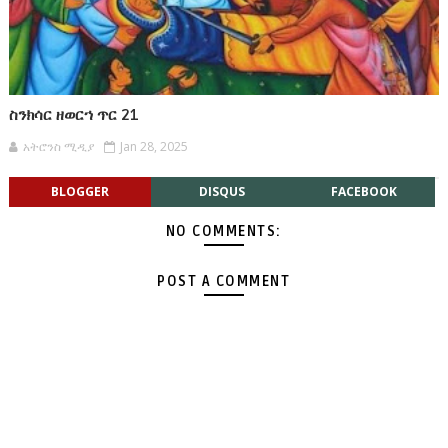
ስንክሳር ዘወርኀ ጥር 21
አትሮንስ ሚዲያ
Jan 28, 2025
BLOGGER
DISQUS
FACEBOOK
NO COMMENTS:
POST A COMMENT