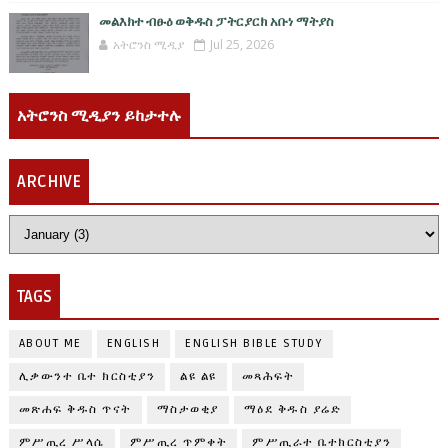
መልእክተ ብፁዕ ወቅዱስ ፓትርያርክ አቡነ ማትያስ
አትሮንስ ሚዲያ
Jul 25, 2026
አትሮንስ ሚዲያን ይከታተሉ
ARCHIVE
TAGS
ABOUT ME
ENGLISH
ENGLISH BIBLE STUDY
ሊቃውንተ ቤተ ክርስቲያን
ልዩ ልዩ
መጻሕፍት
መጽሐፍ ቅዱስ ጥናት
ማስታወቂያ
ማዕደ ቅዱስ ያሬድ
ምሥጢረ ሥላሴ
ምሥጢረ ጥምቀት
ምሥጢራተ ቤተክርስቲያን