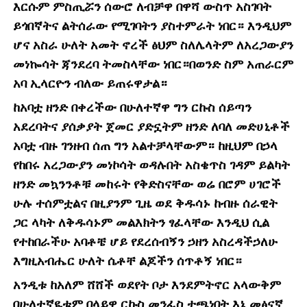
እርሱም ምስጢሯን ሰውሮ ለብቻዋ በዋሻ ውስጥ አስገባት
ይጎበኛትና ልትሰራው የሚገባትን ያስተምራት ነበር። እንዲህም
ሆና አስራ ሁለት አመት ኖረች ፅህም ስለሌላትም ለአረጋውያን
መነኰሳት ጃንደረባ ትመስላቸው ነበር።በወንድ ስም አጠራርም
አባ ኢላርዮን ብለው ይጠሩዋታል።
ከአባቷ ዘንድ በቀረችው በሁለተኛዋ ግን ርኩስ ሰይጣን
አደረባትና ያሰቃያት ጀመር ያድኗትም ዘንድ ለባለ መድሀኒቶች
አባቷ ብዙ ገንዘብ ሰጠ ግን አልተቻላቸውም። ከዚህም በኃላ
የከበሩ አረጋውያን መነኮሳት ወዳሉበት አስቄጥስ ገዳም ይልካት
ዘንድ መኳንንቶቹ መከሩት የቅድስናቸው ወሬ በሮም ሀገሮች
ሁሉ ተሰምቷልና በዚያንም ጊዜ ወደ ቅዱሳኑ ከብዙ ሰራዊት
ጋር ላካት ለቅዱሳኑም መልእክትን ፃፈላቸው እንዲህ ሲል
የተከበራችሁ አባቶቼ ሆይ የደረሰብኝን ኃዘን አስረዳችኃለሁ
እግዚአብሔር ሁለት ሴቶቸ ልጆችን ሰጥቶኝ ነበር።
አንዲቱ ከአለም ሸሸች ወደየት ቦታ እንደምትኖር አላውቅም
በሁለተኛዪቱም በላይዋ ርኩስ መንፈስ ተጫነበት እኔ መፅናኛ