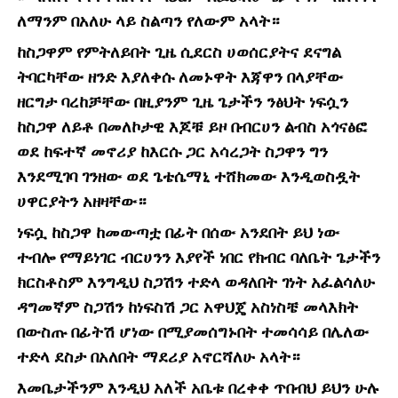
ለማንም በአለሁ ላይ ስልጣን የለውም አላት።
ከስጋዋም የምትለይበት ጊዜ ሲደርስ ሀወሰርያትና ደናግል
ትባርካቸው ዘንድ እያለቀሱ ለመኑዋት እጃዋን በላያቸው
ዘርግታ ባረከቻቸው በዚያንም ጊዜ ጌታችን ንፅህት ነፍሷን
ከስጋዋ ለይቶ በመለኮታዊ እጆቹ ይዞ በብርሀን ልብስ አጎናፅፎ
ወደ ከፍተኛ መኖሪያ ከእርሱ ጋር አሳረጋት ስጋዋን ግን
እንደሚገባ ገንዘው ወደ ጌቴሴማኒ ተሸክመው እንዲወስዷት
ሀዋርያትን አዘዛቸው።
ነፍሷ ከስጋዋ ከመውጣቷ በፊት በሰው አንደበት ይህ ነው
ተብሎ የማይነገር ብርሀንን እያየች ነበር የክብር ባለቤት ጌታችን
ክርስቶስም እንግዲህ ስጋሽን ተድላ ወዳለበት ገነት አፈልሳለሁ
ዳግመኛም ስጋሽን ከነፍስሽ ጋር አዋህጄ አስነስቼ መላእክት
በውስጡ በፊትሽ ሆነው በሚያመሰግኑበት ተመሳሳይ በሌለው
ተድላ ደስታ በአለበት ማደሪያ አኖርሻለሁ አላት።
እመቤታችንም እንዲህ አለች አቤቱ በረቀቀ ጥበብህ ይህን ሁሉ