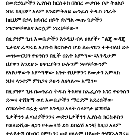
በመድኃኒታችን ኢየሱስ ክርስቶስ በከበረ መቃበሩ ቦታ ትፀልይ
ነበረ ከዚህም አለም እንደምትለይ መንፈስ ቅዱስ ነገራት
ከዚህም በኃላ ከደብረ ዘይት ደናግል መጡ ጌታችን
ነግሮዋቸዋልና እርሷም ነገረቻቸው።
በዚያንም ጊዜ እመቤታችን እንዲህ ብላ ፀለየች፦ "ልጄ ወዳጄ
ጌታዬና ፈጣሩዬ ኢየሱስ ክርስቶስ ሆይ ልመናዬን ተቀብለህ ደቀ
መዝሙርህን ዮሀንስን በዚች ሰአት አምጣው።እንዲሁም
ህያዋን እንደሆኑ ሀዋርያትን ሁሉንም ነፍሳቸውንም
የለየሀቸውን አምጣቸው አንተ የህያዋንና የሙታን አምላክ
ነህና ላንተም ምስጋና ይሁን ለዘላለሙ አሜን።
በዚያንም ጊዜ በመንፈስ ቅዱስ ትእዛዝ ከኤፌሶን አገር ዮሀንስን
ደመና ተሸክማ ወደ እመቤታችን ማርያም አደረሰችው
ሰገደላትና በፊቷ ቁሞ እንዲህ አላት ሰላምታ ይገባሻል
ጌታችንን ፈጣሪያችንንና መድኃኒታችንን ኢየሱስ ክርስቶስን
የወለድሺው ፀጋን የተመላሽ ደስ ይበልሽ አንቺ ከዚህ አለም
ተለይተሽ በክብር በምስጋና ወደ ዘላለም ህይወት ትሄጂአለሽና።