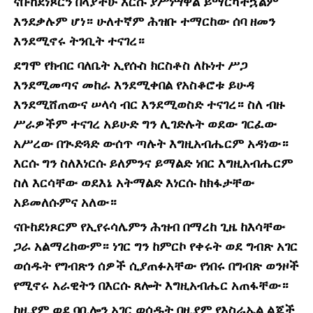
ናቡከደነጾርን በላያችሁ እርሱ ያሥነሣዋል ይማርካችኋልም
እንደቃሉም ሆነ። ሁለተኛም ሕዝቡ ተማርከው ሰባ ዘመን
እንደሚኖሩ ትንቢት ተናገረ።
ደግሞ የክብር ባለቤት ኢየሱስ ክርስቶስ ለኩነተ ሥጋ
እንደሚመጣና መከራ እንደሚቀበል የአስቆሮቱ ይሁዳ
እንደሚሸጠውና ሠላሳ ብር እንደሚወስድ ተናገረ። ስለ ብዙ
ሥራዎችም ተናገረ አይሁድ ግን ሊገድሉት ወደው ገርፈው
አሥረው በጒድጓድ ውሰጥ ጣሉት እግዚአብሔርም አዳነው።
እርሱ ግን ስለእነርሱ ይለምንና ይማልድ ነበር እግዚአብሔርም
ስለ እርሳቸው ወደእኔ አትማልድ እነርሱ ከክፋታቸው
አይመለሱምና አለው።
ናቡከደነጾርም የኢየሩሳሌምን ሕዝብ በማረከ ጊዜ ከእሳቸው
ጋራ አልማረከውም። ነገር ግን ከምርኮ የቀሩት ወደ ግብጽ አገር
ወሰዱት የግብጽን ሰዎች ሲያጠፉአቸው የነበሩ በግብጽ ወንዞች
የሚኖሩ አራዊትን በእርሱ ጸሎት እግዚአብሔር አጠፋቸው።
ከዚያም ወደ ባቢሎን አገር ወሰዱት በዚያም የእስራኤል ልጆች