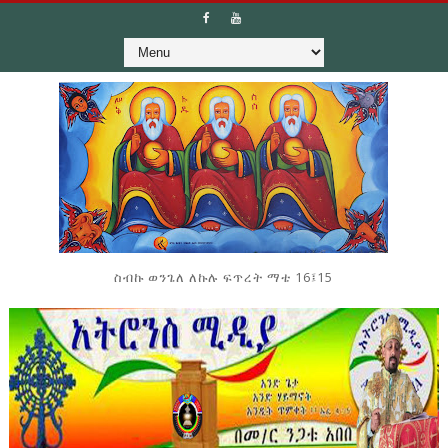
ስብኩ ወንጌለ ለኩሉ ፍጥረት ማቴ 16፤15