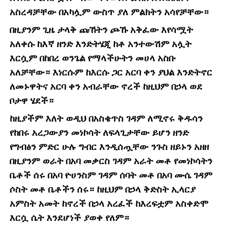
አስረዳቻቸው በአካሏም ውስጥ ያለ ምልክትን አሳየቻቸው።
በዚያንም ጊዜ ታላቅ ጩኸትን ጮኹ አቅፈው እየሳሟት
አለቀሱ ከእኛ ዘንድ እንድትሄጂ ከቶ አንተውሽም አሏት
እርሷም በከበረ ወንጌል የማላችሁትን መሀላ አስቡ
አለቻቸው። እነርሱም ከእርሱ ጋር አርባ ቀን ያህል እንድትኖር
ለመኑዋትና አርባ ቀን አብራቸው ኖረች ከዚህም በኃላ ወደ
ቦታዋ ሄደች።
ከዚያችም እለት ወዲህ በአስቄጥስ ገዳም ለሚኖሩ ቅዱሳን
የከበሩ አረጋውያን መነኮሳት ለፍላጊታቸው ይሆን ዘንድ
የግብፅን ምድር ሁሉ ግብር እንዲሰጧቸው ንጉስ ዘይኑን አዘዘ
በዚያንም ወራት በአባ መቃርስ ገዳም አራት መቶ የመነኮሳትን
ቤቶች ሰሩ በአባ ዮሀንስም ገዳም ሰባት መቶ በአባ ሙሴ ገዳም
ሶስት መቶ ቤቶችን ሰሩ። ከዚህም በኃላ ቅድስት ኢላርያ
አምስት አመት ከኖረች በኃላ አረፈች ከእረፍቷም አስቀድሞ
እርሷ ሴት እንደሆነች ያወቀ የለም።