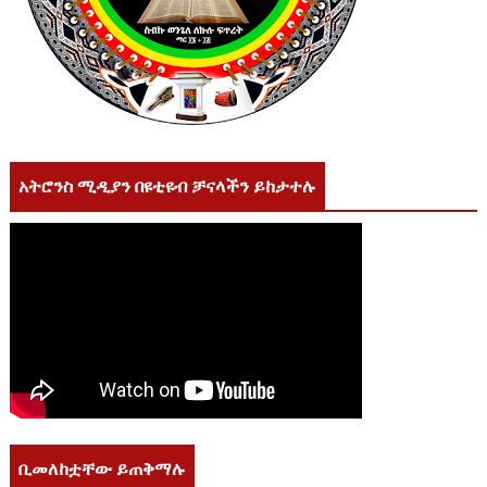
አትሮንስ ሚዲያን በዩቲዩብ ቻናላችን ይከታተሉ
ቢመለከቷቸው ይጠቅማሉ