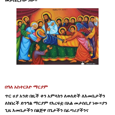
መታሰቢያው ነው።
በዓለ አስተርእዮ ማርያም
ጥር ሀያ አንድ በዚች ቀን አምላክን ለወለድች ለእመቤታችን
ለከበረች ድንግል ማርያም የእረፍቷ በአል መታሰቢያ ነው።ያን
ጊዜ እመቤታችን በልጅዋ በጌታችን በፈጣሪያችንና