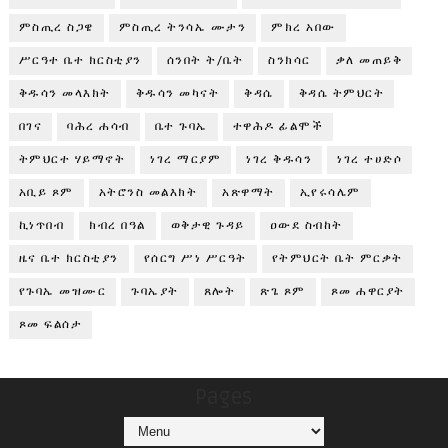
ምስጢረ ስጋዌ
ምስጢረ ትንሳኤ ሙታን
ምክረ አበው
ሥርዓተ ቤተ ክርስቲያን
ሰንበት ት/ቤት
ስንክሳር
ቃለ መጠይቅ
ቅዱሳን መላእክት
ቅዱሳን መካናት
ቅዳሴ
ቅዳሴ ትምህርት
በገና
ባሕረ ሐሳብ
ቤተ ጉባኤ
ተዋሕዶ ፊልሞች
ትምህርተ ሃይማኖት
ነገረ ማርያም
ነገረ ቅዱሳን
ነገረ ተሀድሶ
አቢይ ጾም
አትሮንስ መልእክት
አጽዋማት
ኢየሩሳሌም
ኪነጥበብ
ክብረ በዓል
ወቅታዊ ጉዳይ
ዐውደ ስብከት
ዜና ቤተ ክርስቲያን
የሰርግ ሥነ ሥርዓት
የትምህርት ቤት ምርቃት
የጉባኤ መዝሙር
ጉባኤያት
ጸሎት
ጽጌ ጾም
ጾመ ሐዋርያት
ጾመ ፍልሰታ
Pages