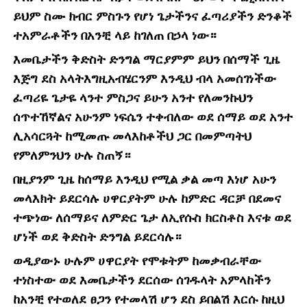
ይህም ስሙ ክብር ምስጉን የሆነ ጌታችንና ፈጣሪያችን ድንቆች
ተአምራቶችን በአንቺ ላይ ከገለጠ በኃላ ነው።
እመቤታችን ቅድስት ድንግል ማርያምም ይህን በሰማች ጊዜ
እጅግ ደስ አላትእግዚአብሄርንም እንዲህ ብላ አመሰገነችው
ፈጣሪዬ ጌታዬ ላንተ ምስጋና ይሁን አንተ የለመንኩህን
ሰጥተኸኛልና አሁንም ነፍሴን ተቀብለው ወደ ሰማይ ወደ አንተ
ሊአሳርጓት ከሚመጡ መላእከቶችህ ጋር በመምጣትህ
የምለምንህን ሁሉ ስጠኝ።
በዚያንም ጊዜ ከሰማይ እንዲህ የሚል ቃል መጣ እነሆ አሁን
መላእክት ይደርሳሉ ሀዋርያትም ሁሉ ከምድር ዳርቻ በደመና
ተጭነው ለሰማይና ለምድር ጌታ ለኢየሱስ ክርስቶስ እናቱ ወደ
ሆነች ወደ ቅድስት ድንግል ይደርሳሉ።
ወዲያውኑ ሁሉም ሀዋርያት የሞቱትም ከመቃብራቸው
ተነስተው ወደ እመቤታችን ደርሰው ሰገዱላት አምላከችን
ከአንቺ የተወለደ ፀጋን የተመላሽ ሆን ደስ ይበልሽ እርሱ ከዚህ