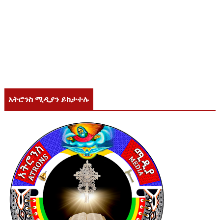
አትሮንስ ሚዲያን ይከታተሉ