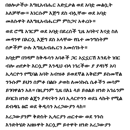
በፀሎታችሁ እግዚአብሔር አድኗታል ወደ አባቷ መልሷት
አለቻቸው። እነርሱም እጅግ ደስ ብሏቸው ወደ አባቷ
መለሱዋት ለእግዚአብሔርም ምስጋና አቀረቡ።
ወደ ሮሜ አገርም ወደ አባቷ በደረሰች ጊዜ አባትና እናቷ ስለ
መዳንዋ በእርሷ እጅግ ደስ አላቸው የቤተ መንግስትም
ሰዎችም ሁሉ እግዚአብሔርን አመሰገኑት።
አባቷም በገዳም ከቅዱሳን አባቶች ጋር አኗኗርሽ እንዴት ነበር
ብሎ ጠየቃት እርሷም እንዲህ ብላ ነገረችው ያ ያዳነኝ አባ
ኢላርዮን የሚባል አባት አብዝቶ ይወደኛል አቅፎም ይስመኛል
ንጉሱም ይህን ሰምቶ በልቡ ታወከ ለመነኩሴ ሴቶችን መሳም
ይገባዋልን አለ። በዚያንም ጊዜ በእኔ ላይ ይፀልይ ዘንድ አገሬንም
ይባርክ ዘንድ ልጄን ያዳናትን አባ ኢላርዮንን ወደኔ ላኩት የሚል
ደብዳቤ ፅፎ ወደ ቅዲሳን አረጋውያን ላከ።
አረጋውያንም ቅድስት ኢላርያን ጠርተው ወደ ንጉስ
እንድትሄድ አዘዙዋት እርሷም ይተዋት ዘንድ አረጋውያን