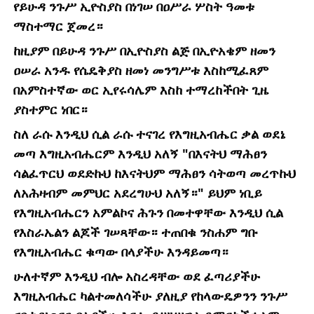
የይሁዳ ንጉሥ ኢዮስያስ በነገሠ በዐሥራ ሦስት ዓመቱ
ማስተማር ጀመረ።
ከዚያም በይሁዳ ንጉሥ በኢዮስያስ ልጅ በኢዮአቄም ዘመን
ዐሠራ አንዱ የሴዴቅያስ ዘመነ መንግሥቱ እስከሚፈጸም
በአምስተኛው ወር ኢየሩሳሌም እስከ ተማረከችበት ጊዜ
ያስተምር ነበር።
ስለ ራሱ እንዲህ ሲል ራሱ ተናገረ የእግዚአብሔር ቃል ወደኔ
መጣ እግዚአብሔርም እንዲህ አለኝ "በእናትህ ማሕፀን
ሳልፈጥርህ ወደድኩህ ከእናትህም ማሕፀን ሳትወጣ መረጥኩህ
ለአሕዛብም መምህር አደረግሁህ አለኝ።" ይህም ነቢይ
የእግዚአብሔርን አምልኮና ሕጉን በመተዋቸው እንዲህ ሲል
የእስራኤልን ልጆች ገሠጻቸው። ተጠበቁ ንስሐም ግቡ
የእግዚአብሔር ቁጣው በላያችሁ እንዳይመጣ።
ሁለተኛም እንዲህ ብሎ አስረዳቸው ወደ ፈጣሪያችሁ
እግዚአብሔር ካልተመለሳችሁ ያለዚያ የከላውዴዎንን ንጉሥ