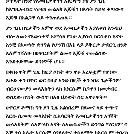
ይጥላት ዘንድ የእመቤታችንን አልጋዋን ያዘ ያን ጊዜ
ከእግዚአብሄር የታዘዘ መልአክ እጆቹን በእሳት ሰይፍ ቀጣውና
እጆቹ በአልጋዋ ላይ ተንጠለጠሉ።
ያን ጊዜ በጌታችን አምኖ ወደ እመቤታችን እያለቀሰ እንዲህ
ብሎ ለመነ የእውነተኛ አምላክ የጌታ ኢየሱስ ክርስቶስ እናት
አንቺ በእውነት ድንግል የሆንሽ በእኔ ላይ ይቅርታ ታደርጊ ዘንድ
እለምንሻለሁ በሀዋርያትም ልመና እጆቹ ተመልሰው
እንደቀድሞው ደኅነኞች ሆኑ።
በቀበሩዋትም ጊዜ ከዚያ ሶስት ቀን ኖሩ እረፍቷም የሆነው
እሁድ ቀን በጥር ወር በሀያ አንድ በዚች ቀን ነበረ ጌታችንም
ብርሀናውያን መላእክትን ላከ እነርሱም ስጋዋን ከመቃብር
ወስደው በገነት ውስጥ በእፀ ህይወት ስር አኖሩዋት።
ሀዋርያ ቶማስ ግን ያን ጊዜ አልነበረም በደመና ላይ ተጭኖ
እርሱ ሲመጣ መላእክት ሲአሳርጓት እመቤታችንን አገኛት
መላእክትም ለአምላክ እናት ለእመቤታችን ድንግል ማርያም ና
እጅ ንሳ አሉት እርሱም ሰገደላትና ተሳለማት ከእርሷም ተባረከ