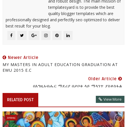
and robust design. The main mission of
templatesyard is to provide the best
quality blogger templates which are
professionally designed and perfectlly seo optimized to deliver
best result for your blog.
Newer Article
MY MASTERS IN ADULT EDUCATION GRADUATION AT
EWU 2015 E.C
Older Article
በእግዚአብሔር ማደሪያ በታቦቱ ላይ ማላገጥ ያስቀስፋል
View More
RELATED POST
ስንክሳር