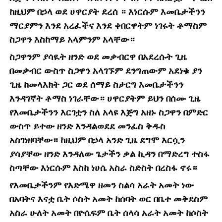
ከዚህም በኃላ ወደ ሀዋርያት ደረሰ ። እነርሱም እመቤታችንን
ማርያምን እንደ አረፈችና እንደ ቀበርዋትም ነገሩት ቶማስም
ስጋዋን እስከማይ አላምንም አላቸው።
ስጋዋንም ያሳዪት ዘንድ ወደ መቃብርዋ በአደረሱት ጊዜ
በመቃብር ውስጥ ስጋዋን አላገኙም ደንግጠውም አደነቁ ያን
ጊዜ ከመላእክት ጋር ወደ ሰማይ ስታርግ እመቤታችንን
እንዳገኛት ቶማስ ነገራቸው። ሀዋርያትም ይህን በሰሙ ጊዜ
የእመቤታችንን እርገቷን ስለ አላዩ እጅግ አዘኑ ስጋዋን በምድር
ውስጥ ይተው ዘንድ እንዳልወደደ መንፈስ ቅዱስ
አስገነዘባቸው። ከዚህም በኃላ አንድ ጊዜ ደግሞ እርሷን
ያሳያቸው ዘንድ እንዳለው ጌታችን ቃል ኪዳን በማድረግ ተስፋ
ስጣቸው እነርሱም እስከ ነሀሴ አስራ ስድስት በረስፋ ኖሩ።
የእመቤታችንም የእድሜዋ ዘመን ስልሳ አራት አመት ነው
በአባትና እናቷ ቤት ሶስት አመት ከሰባት ወር በቤተ መቅደስም
አስራ ሁለት አመት በዮሴፍም ቤት ሰላሳ አራት አመት ከሶስት