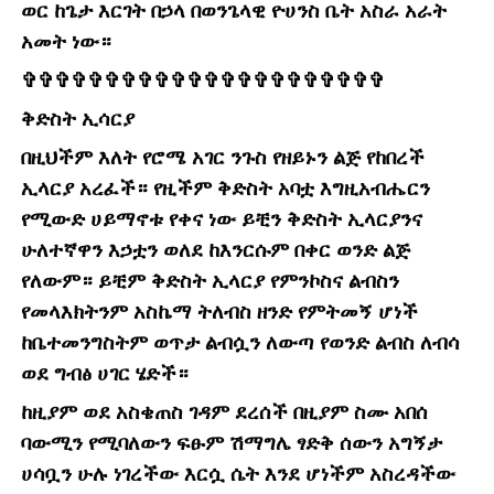
ወር ከጌታ እርገት በኃላ በወንጌላዊ ዮሀንስ ቤት አስራ አራት
አመት ነው።
✞✞✞✞✞✞✞✞✞✞✞✞✞✞✞✞✞✞✞✞✞✞
ቅድስት ኢሳርያ
በዚህችም እለት የሮሜ አገር ንጉስ የዘይኑን ልጅ የከበረች
ኢላርያ አረፈች። የዚችም ቅድስት አባቷ እግዚአብሔርን
የሚውድ ሀይማኖቱ የቀና ነው ይቺን ቅድስት ኢላርያንና
ሁለተኛዋን እኃቷን ወለደ ከእንርሱም በቀር ወንድ ልጅ
የለውም። ይቺም ቅድስት ኢላርያ የምንኮስና ልብስን
የመላእክትንም አስኬማ ትለብስ ዘንድ የምትመኝ ሆነች
ከቤተመንግስትም ወጥታ ልብሷን ለውጣ የወንድ ልብስ ለብሳ
ወደ ግብፅ ሀገር ሄድች።
ከዚያም ወደ አስቄጠስ ገዳም ደረሰች በዚያም ስሙ አበሰ
ባውሚን የሚባለውን ፍፁም ሽማግሌ ፃድቅ ሰውን አግኝታ
ሀሳቧን ሁሉ ነገረችው እርሷ ሴት እንደ ሆነችም አስረዳችው