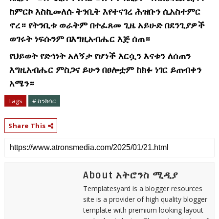
ከምርኮ እስኪመለሱ ትንቢት እየተናገረ ሕዝቡን ሲአስተምር
ኖረ። የትንቢቱ ወራትም በተፈጸመ ጊዜ አይሁድ በደንጊያዎች
ወገሩት ነፍሱንም በእግዚአብሔር እጅ ሰጠ።
የህይወት የድኅነት አለኝታ የሆነች እርሷን እናቱን ለሰጠን
እግዚአብሔር ምስጋና ይሁን በፀሎቷም ከክፉ ነገር ይጠብቀን
አሜን።
Tags
# ስንክሳር
Share This
About አትሮንስ ሚዲያ
Templatesyard is a blogger resources
site is a provider of high quality blogger
template with premium looking layout