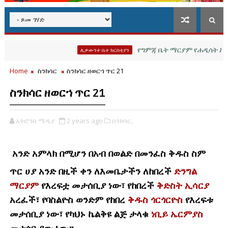
የግምጃ ቤት ማርያም የሐዲሳት እና የሊቃውንት
ሊቃውንተ ቤተ ክርስቲያን
Home
ስንክሳር
ስንክሳር ዘወርኀ ጥር 21
ስንክሳር ዘወርኀ ጥር 21
አትሮንስ ሚዲያ
2 years ago
ስንክሳር,
አንድ አምላክ በሚሆን በአብ በወልድ በመንፈስ ቅዱስ ስም
ጥር ሀያ አንድ በዚች ቀን ለእመቤታችን ለከበረች
ድንግል
ማርያም
የእረፍቷ መታሰቢያ ነው፣ የከበረች
ቅድስት ኢሳርያ
አረፈች፣ የባስልዮስ ወንድም የከበረ
ቅዱስ ጎርጎርዮስ
የእረፍቱ
መታሰቢያ ነው፣ የካህኑ ኬልቅዩ ልጅ ታላቁ
ነቢይ ኤርምያስ