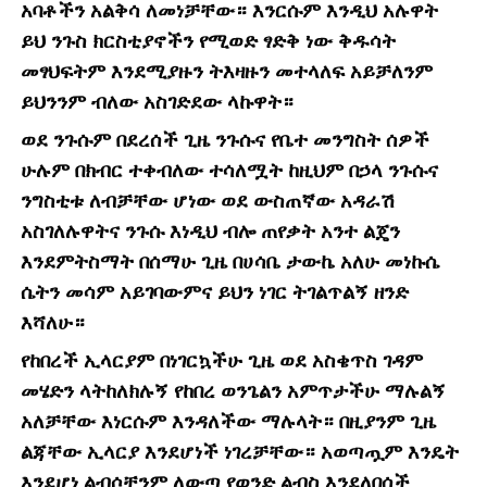
አባቶችን አልቅሳ ለመነቻቸው። እንርሱም እንዲህ አሉዋት
ይህ ንጉስ ክርስቲያኖችን የሚወድ ፃድቅ ነው ቅዱሳት
መፃህፍትም እንደሚያዙን ትእዛዙን መተላለፍ አይቻለንም
ይህንንም ብለው አስገድደው ላኩዋት።
ወደ ንጉሱም በደረሰች ጊዜ ንጉሱና የቤተ መንግስት ሰዎች
ሁሉም በክብር ተቀብለው ተሳለሟት ከዚህም በኃላ ንጉሱና
ንግስቲቱ ለብቻቸው ሆነው ወደ ውስጠኛው አዳራሽ
አስገለሉዋትና ንጉሱ እነዲህ ብሎ ጠየቃት አንተ ልጄን
እንደምትስማት በሰማሁ ጊዜ በሀሳቤ ታውኬ አለሁ መነኩሴ
ሴትን መሳም አይገባውምና ይህን ነገር ትገልጥልኝ ዘንድ
እሻለሁ።
የከበረች ኢላርያም በነገርኳችሁ ጊዜ ወደ አስቄጥስ ገዳም
መሄድን ላትከለክሉኝ የከበረ ወንጌልን አምጥታችሁ ማሉልኝ
አለቻቸው እነርሱም እንዳለችው ማሉላት። በዚያንም ጊዜ
ልጃቸው ኢላርያ እንደሆነች ነገረቻቸው። አወጣጧም እንዴት
እንደሆነ ልብሶቿንም ለውጣ የወንድ ልብስ እንደለበሰች