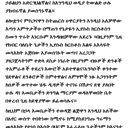
ኃይልህን አድርገህልኛልና ከእንግዲህ ወዲያ ትውልድ ሁሉ
ያከብሩኛል ያመሰግኑኛል።
ፀሎቷንና ምስጋናዋን ስትጨርስ ሀዋርያትን እንዲህ አለቻቸው
እጣን አምጥታችሁ በማጠን የጌታዬን ኢየሱስ ክርስቶስን
ስሙን ጥሩት እነርሱም እንዳዘዘቻቸው አደረጉ ።በዚያንም ጊዜ
የክብር ባለቤት ጌታችን ኢየሱስ ክርስቶስ እልፍ አእላፍት
መላእክት አጅበው እያመሰገኑት መጣና አረጋጋት
ያዘጋጀላትንም ተድላ ደስታ ነገራት በዚያንም ብዙዎች ድንቆች
ተአምራቶች ተደረገ እውሮች አይተዋልና፣አንካሶች ቀንተው
ሄደዋልና ደንቆሮዎች ሰምተዋልና ለምፃሞች ነፁ አጋንንትም
ከሰዎች ወጥተው ሄዱ ዲዳዎች ተናገሩ በሽታና ደዌ ያለበት
ሁሉ ዳነ እመቤታችን ድንግል ማርያም ወዳለቸወበት ቤት
በቀረብ ጊዜ ከደዌያቸው ይፈወሳሉና።
ከዚህም በኃላ እመቤታችን ተወዳጅ ልጅዋን እንዲህ አለችው
በአየር ውስጥ ተበትነው ከሚኖሩ ከሚያስደነግጡ ግሩማን
መላእክት የተነሳ ከእሳት ባህርም እፈራለሁ ጌታችንም ከእናንተ