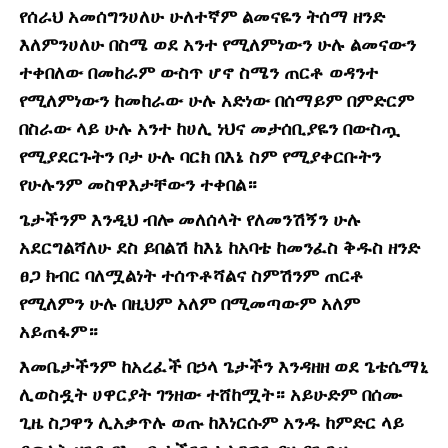
የሰራህ አመሰግንሀለሁ ሁለተኛም ልመናዬን ትሰማ ዘንድ
እለምንሀለሁ በስሜ ወደ አንተ የሚለምነውን ሁሉ ልመናውን
ተቀበለው በመከራም ውስጥ ሆኖ ስሜን ጠርቶ ወዳንተ
የሚለምነውን ከመከራው ሁሉ አድነው በሰማይም በምድርም
በስራው ላይ ሁሉ አንተ ከሀሊ ነህና መታሰቢያዬን በውስጧ
የሚያደርጉትን ቦታ ሁሉ ባርክ በእኔ ስም የሚያቀርቡትን
የሁሉንም መስዋእታቸውን ተቀበል።
ጌታችንም እንዲህ ብሎ መለሰላት የለመንሽኝን ሁሉ
አደርግልሻለሁ ደስ ይበልሽ ከእኔ ከአባቴ ከመንፈስ ቅዱስ ዘንድ
ፀጋ ክብር ባለሟልነት ተሰጥቶሻልና ስምሽንም ጠርቶ
የሚለምን ሁሉ በዚህም አለም በሚመጣውም አለም
አይጠፋም።
እመቤታችንም ከአረፈች በኃላ ጌታችን እንዳዘዘ ወደ ጌቴሴማኒ
ሊወስዷት ሀዋርያት ገንዘው ተሸከሟት። አይሁድም በሰሙ
ጊዜ ስጋዋን ሊአቃጥሉ ወጡ ከእነርሱም አንዱ ከምድር ላይ