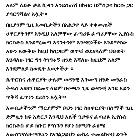
አለም ለይቶ ቃል ኪዳን እንደሰጠሽ በክብር በምስጋና ከርሱ ጋር
ያሳርግሻልና አሏት።
በዚያንም ጊዜ እመቤታችን በአልጋዋ ላይ ተቀመጠች
ሀዋርያትንም እንዲህ አለቻቸው ፈጣሪዬ ፈጣሪያቸው ኢየሱስ
ክርስቶስ እንደሚመጣ እናንተንም እንዳየኃችሁ እንደማየው
አሁን አውቅሁ ከዚህ ከስጋዬም ወጥቼ ወደዘላለም ህይወት
እሄዳለሁ ነገር ግን ትነግሩኝ ዘንድ እሻለሁ ከዚህም አለም
እንደምለይ ከወዴት አወቃችሁ ።
ጴጥሮስና ሐዋርያት ሁሉም ወዳንቺ እንመጣ ዘንድ መንፈስ
ቅዱስ አዘዘን በደመና ላይም በተጫን ጊዜ ወዳንቺ እንደ አይን
ጥቅሻ ፈጥነን ደረስን አሏት።
እመቤታችንም ማርያምም ይህን ነገር ከሀዋርያት በሰማች ጊዜ
ድምጿን ከፍ አድርጋ እንዲህ አለች ጌታዬና ፈጣሪዬ ኢየሱስ
ክርስቶስ ሆይ ክቡር ምስጉን የሆነ ስምህን ፈፅሜ
አመሰግናለሁ።የእኔን የአገልጋይህን መከራ ተመልክተህ ድንቅ