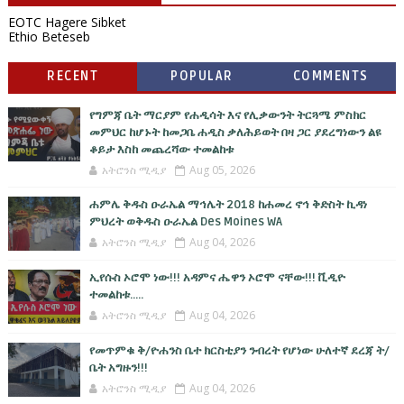
EOTC Hagere Sibket
Ethio Beteseb
RECENT
POPULAR
COMMENTS
የግምጃ ቤት ማርያም የሐዲሳት እና የሊቃውንት ትርጓሜ ምስክር
መምህር ከሆኑት ከመጋቤ ሐዲስ ቃለሕይወት በዛ ጋር ያደረግነውን ልዩ
ቆይታ እስከ መጨረሻው ተመልከቱ
አትሮንስ ሚዲያ
Aug 05, 2026
ሐምሌ ቅዱስ ዑራኤል ማኅሌት 2018 ከሐመረ ኖኅ ቅድስት ኪዳነ
ምህረት ወቅዱስ ዑራኤል Des Moines WA
አትሮንስ ሚዲያ
Aug 04, 2026
ኢየሱስ ኦሮሞ ነው!!! አዳምና ሔዋን ኦሮሞ ናቸው!!! ቪዲዮ
ተመልከቱ.....
አትሮንስ ሚዲያ
Aug 04, 2026
የመጥምቁ ቅ/ዮሐንስ ቤተ ክርስቲያን ንብረት የሆነው ሁለተኛ ደረጃ ት/
ቤት አግዙን!!!
አትሮንስ ሚዲያ
Aug 04, 2026