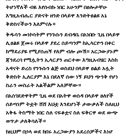
ትሆነኛለች ብዬ እየሰብኩ ነበር አሁንም በፀሎታቸሁ
እግዚአብሔር ያድናት ዘንድ በላይዋ እንድትፀልዩ አኔ
ቅድስናችሁን እለምናሉ።
ቅዱሳን መነኮሳትም የንጉሱን ደብዳቤ በአነበቡ ጊዜ በላይዋ
ሊፀልዩ ጀመሩ በላይዋ ያደረ ሰይጣንም ከኢላርዮን በቀር
ከማደሪያዬ የሚያሰጠኝ የለም ብሎ ጮኸ። አርጋውያኑም
ጃንደረባ የሚሏትን ኢላርያን ጠርተው እግዚአብሄር እስከ
አዳናት ድረስ የንጉሱን ልጅ ወስደህ በላይዋ ፀልይ አሏት
ቅድስት ኢለርያም እኔ በደለኛ ሰው ነኝ ይህን ጭንቅ የሆነ
ስራን መስራት አልችልም አለቻቸው።
በአሰገደድዋትም ጊዜ ወደ በአትዋ ወሰዳ በላይዋ ፀለየች
ሰይጣነም ትቷት ሸሸ እህቷ እንደሆነች ታውቃለች ስለዚህ
አቅፋ ትስማት ነበር ስለ ናፍቆቷና ስለ ፍቅርዋ ወደ ውጭ
ወጥታ ታለቅሳለች።
ከዚህም በኃላ ወደ ከበሩ አረጋውያን አደረሰቻችና እነሆ