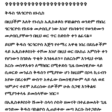
✞✞✞✞✞✞✞✞✞✞✞✞✞✞✞✞✞✞✞✞✞✞
ቅዱስ ጎእጎርዮስ ዘኑሲስ
በዚህችም እለት የኑሲስ ኤጲስቆጶስ የባስልዮስ ወንድም የከበረ
ጎርጎርዮስ የእፍቱ መታሰቢያ ነው እነሆ የአባቱንና የወንድሙን
መታሰቢያቸውን በዚህ ወር ጥር ስድስት ቀን ፅፈናል።
ይህም ቅዱስ ጎርጎርዮስ እጅግ የተማረ አዋቂ ነበረ በደሴቶችም
ላይ ኤጲስቆጶስነት ተሾመ እነሆ በዚህ ወር በአስራ አምስት ቀን
የሆነውን ከገድሉ ጥቂት እንፅፋለን። ስለርሱም እንዲህ ተባለ
እርሱ መስዋእቱን ለማክበር በሚቀድስ ጊዜ በመሰዊያው ላይ
ሲወርድ መንፈስ ቅዱስን የሚያየው ሆነ ከዚህም በኃላ ኪሩብን
አየው በደረቱም ውስጥ አቀፈው በመሰዊያውም ላይ ሳለ ወደ
ዝምታና ተደሞ አደረሰው ሰዎችም ሁሉ ስጋዊ እንቅልፍ
የሚያንቀላፋ ይመስላቸው ነበር።
በኤጲስቆጶስነት ሹመት ሰላሳ ሶስት ዘመናት በተፈፀመለት ጊዜ
ወንድሙ ቅዱስ ባስልዮስ ሊጠይቀው መጣ እርሱ ከተጋድሎ