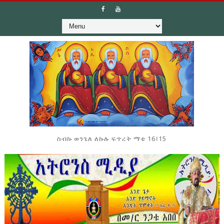
ስብኩ ወንጌለ ለኩሉ ፍጥረት ማቴ 16፤15