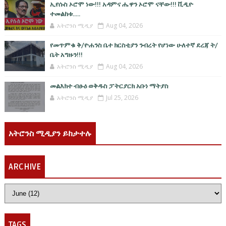
ኢየሱስ ኦሮሞ ነው!!! አዳምና ሔዋን ኦሮሞ ናቸው!!! ቪዲዮ
ተመልከቱ.....
አትሮንስ ሚዲያ
Aug 04, 2026
የመጥምቁ ቅ/ዮሐንስ ቤተ ክርስቲያን ንብረት የሆነው ሁለተኛ ደረጃ ት/
ቤት አግዙን!!!
አትሮንስ ሚዲያ
Aug 04, 2026
መልእክተ ብፁዕ ወቅዱስ ፓትርያርክ አቡነ ማትያስ
አትሮንስ ሚዲያ
Jul 25, 2026
አትሮንስ ሚዲያን ይከታተሉ
ARCHIVE
TAGS