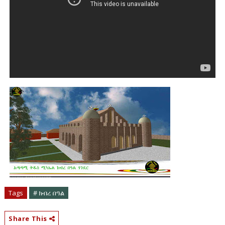
Tags
# ክብረ በዓል
Share This