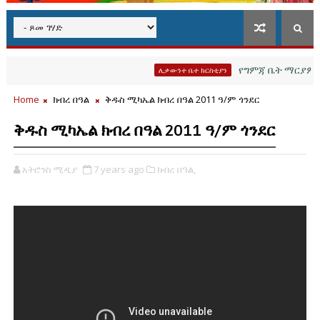
የግምጃ ቤት ማርያም የሐዲ
ሊቃውንተ ቤተ ክርስቲያን
Home
ክብረ በዓል
ቅዱስ ሚካኤል ክብረ በዓል 2011 ዓ/ም ጎንደር
ቅዱስ ሚካኤል ክብረ በዓል 2011 ዓ/ም ጎንደር
አትሮንስ ሚዲያ
7 years ago
ክብረ በዓል,