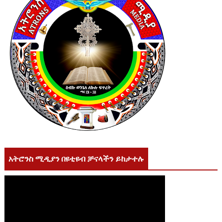
አትሮንስ ሚዲያን በዩቲዩብ ቻናላችን ይከታተሉ