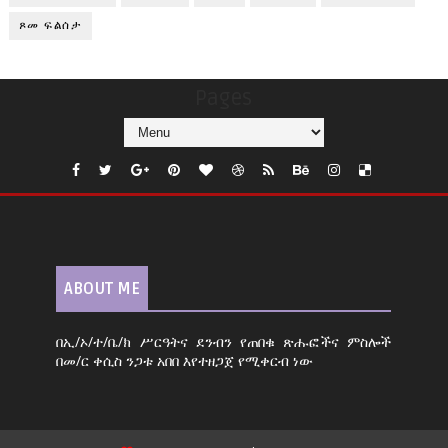
ጾመ ፍልሰታ
Pages
ABOUT ME
በኢ/ኦ/ተ/ቤ/ክ ሥርዓትና ደንብን የጠበቁ ጽሑፎችና ምስሎች
በመ/ር ቀሲስ ንጋቱ አበበ እየተዘጋጀ የሚቀርብ ነው