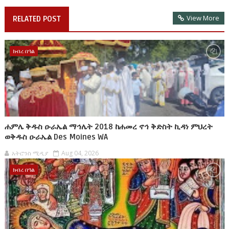
View More
RELATED POST
ክብረ በዓል
ሐምሌ ቅዱስ ዑራኤል ማኅሌት 2018 ከሐመረ ኖኅ ቅድስት ኪዳነ ምህረት
ወቅዱስ ዑራኤል Des Moines WA
አትሮንስ ሚዲያ
Aug 04, 2026
ክብረ በዓል