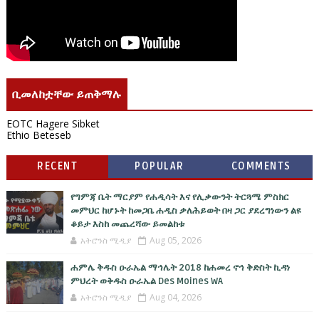
ቢመለከቷቸው ይጠቅማሉ
EOTC Hagere Sibket
Ethio Beteseb
RECENT
POPULAR
COMMENTS
የግምጃ ቤት ማርያም የሐዲሳት እና የሊቃውንት ትርጓሜ ምስክር
መምህር ከሆኑት ከመጋቤ ሐዲስ ቃለሕይወት በዛ ጋር ያደረግነውን ልዩ
ቆይታ እስከ መጨረሻው ይመልከቱ
አትሮንስ ሚዲያ
Aug 05, 2026
ሐምሌ ቅዱስ ዑራኤል ማኅሌት 2018 ከሐመረ ኖኅ ቅድስት ኪዳነ
ምህረት ወቅዱስ ዑራኤል Des Moines WA
አትሮንስ ሚዲያ
Aug 04, 2026