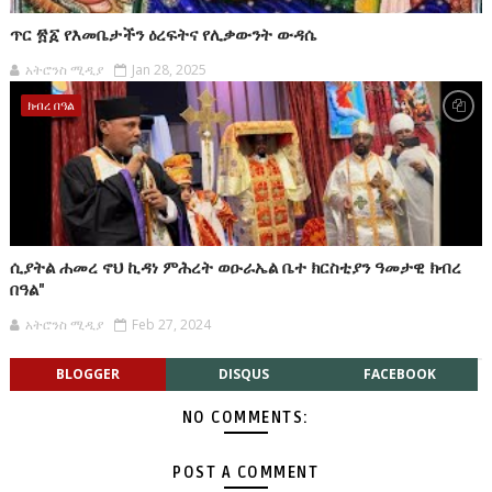
ጥር ፳፩ የእመቤታችን ዕረፍትና የሊቃውንት ውዳሴ
አትሮንስ ሚዲያ
Jan 28, 2025
ክብረ በዓል
ሲያትል ሐመረ ኖህ ኪዳነ ምሕረት ወዑራኤል ቤተ ክርስቲያን ዓመታዊ ክብረ
በዓል"
አትሮንስ ሚዲያ
Feb 27, 2024
BLOGGER
DISQUS
FACEBOOK
NO COMMENTS:
POST A COMMENT