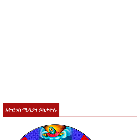
አትሮንስ ሚዲያን ይከታተሉ