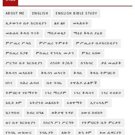
ABOUT ME
ENGLISH
ENGLISH BIBLE STUDY
ሊቃውንተ ቤተ ክርስቲያን
ልዩ ልዩ
መጻሕፍት
መጽሐፍ ቅዱስ ጥናት
ማስታወቂያ
ማዕደ ቅዱስ ያሬድ
ምሥጢረ ሥላሴ
ምሥጢረ ጥምቀት
ምሥጢራተ ቤተክርስቲያን
ምስጢረ ስጋዌ
ምስጢረ ትንሳኤ ሙታን
ምክረ አበው
ሥርዓተ ቤተ ክርስቲያን
ሰንበት ት/ቤት
ስንክሳር
ቃለ መጠይቅ
ቅዱሳን መላእክት
ቅዱሳን መካናት
ቅዳሴ
ቅዳሴ ትምህርት
በገና
ባሕረ ሐሳብ
ቤተ ጉባኤ
ተዋሕዶ ፊልሞች
ትምህርተ ሃይማኖት
ነገረ ማርያም
ነገረ ቅዱሳን
ነገረ ተሀድሶ
አቢይ ጾም
አትሮንስ መልእክት
አጽዋማት
ኢየሩሳሌም
ኪነጥበብ
ክብረ በዓል
ወቅታዊ ጉዳይ
ዐውደ ስብከት
ዜና ቤተ ክርስቲያን
የሰርግ ሥነ ሥርዓት
የትምህርት ቤት ምርቃት
የጉባኤ መዝሙር
ጉባኤያት
ጸሎት
ጽጌ ጾም
ጾመ ሐዋርያት