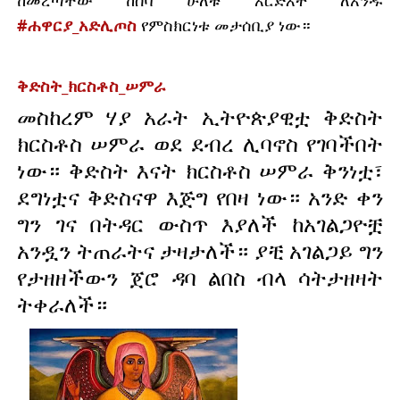
ከመረጣቸው ከሰባ ሁለቱ አርድእት ለአንዱ 
#ሐዋርያ_አድሊጦስ
 የምስክርነቱ መታሰቢያ ነው። 
ቅድስት_ክርስቶስ_ሠምራ
መስከረም ሃያ አራት ኢትዮጵያዊቷ ቅድስት 
ክርስቶስ ሠምራ ወደ ደብረ ሊባኖስ የገባችበት 
ነው። ቅድስት እናት ክርስቶስ ሠምራ ቅንነቷ፣ 
ደግነቷና ቅድስናዋ እጅግ የበዛ ነው። አንድ ቀን 
ግን ገና በትዳር ውስጥ እያለች ከአገልጋዮቿ 
አንዷን ትጠራትና ታዛታለች። ያቺ አገልጋይ ግን 
የታዘዘችውን ጀሮ ዳባ ልበስ ብላ ሳትታዘዛት 
ትቀራለች።