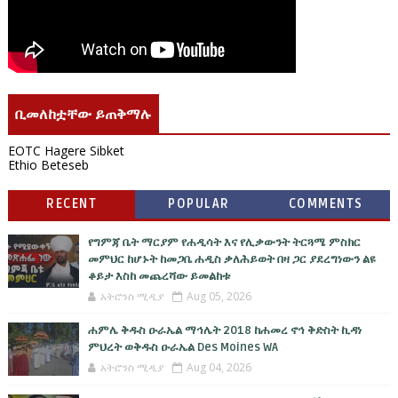
ቢመለከቷቸው ይጠቅማሉ
EOTC Hagere Sibket
Ethio Beteseb
RECENT
POPULAR
COMMENTS
የግምጃ ቤት ማርያም የሐዲሳት እና የሊቃውንት ትርጓሜ ምስክር
መምህር ከሆኑት ከመጋቤ ሐዲስ ቃለሕይወት በዛ ጋር ያደረግነውን ልዩ
ቆይታ እስከ መጨረሻው ይመልከቱ
አትሮንስ ሚዲያ
Aug 05, 2026
ሐምሌ ቅዱስ ዑራኤል ማኅሌት 2018 ከሐመረ ኖኅ ቅድስት ኪዳነ
ምህረት ወቅዱስ ዑራኤል Des Moines WA
አትሮንስ ሚዲያ
Aug 04, 2026