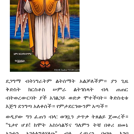
ደጋግማ ብትነግራትም ልትሰማት አልቻለችም። ያን ጊዜ 
ቅድስት ክርስቶስ ሠምራ ልትገስጻት ብላ ጠጠር 
ብትወረውርባት ያች አገልጋይ ወድቃ ሞተችባት። ቅድስቲቱ 
እጅግ ደንግጣ አለቀሰች። የምታደርገውንም አጣች።
ወዲያው ግን ፈጠን ብላ: ወገቧን ታጥቃ ትጸልይ ጀመረች። 
"ጌታየ ሆይ! ከሞት አስነሳልኝና ዓለምን ትቼ በቀሪ ዘመኔ 
አንተን አገልለግልሃለሁ" ብላ ፈጣሪን በብዙ እንባ 