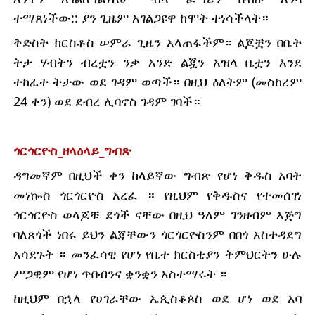
ተማጸነችው:: ያን ጊዜም አገልጋዩዋ ከሞት ተነሳችላት።
ቅድስት ክርስቶስ ሠምራ ጊዜን አላጠፋችም። ልጆቿን በቤት 
ትታ ሃብትን ብረቷን ንቃ አንድ ልጇን አዝላ ቤቷን እንደ 
ተከፈተ ትታው ወደ ገዳም ወጣች። በዚህ ዕለትም (መስከረም 
24 ቀን) ወደ ደብረ ሊባኖስ ገዳም ገባች።
ጎርጎርዮስ_ዘላዕላይ_ግብጽ
ዳግመኛም በዚህች ቀን ከላይኛው ግብጽ የሆነ ቅዱስ አባት 
መነኰስ ጎርጎርዮስ አረፈ ። የዚህም የቅዱስና የተመሰገነ 
ጎርጎርዮስ ወላጆቹ ደጎች ናቸው በዚህ ዓለም ገንዘብም እጅግ 
ባለጸጎች ነበሩ ይህን ልጃቸውን ጎርጎርዮስንም በበጎ አስተዳደግ 
አሳደጉት ። መንፈሳዊ የሆነ የቤተ ክርስቲያን ትምህርትን ሁሉ 
ሥጋዊም የሆነ ጥበብንና ቋንቋን አስተማሩት ።
ከዚህም በኋላ የሀገራቸው ኤጲስቆጶስ ወደ ሆነ ወደ አባ 