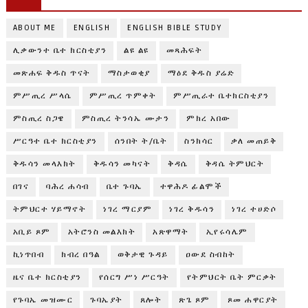
ABOUT ME
ENGLISH
ENGLISH BIBLE STUDY
ሊቃውንተ ቤተ ክርስቲያን
ልዩ ልዩ
መጻሕፍት
መጽሐፍ ቅዱስ ጥናት
ማስታወቂያ
ማዕደ ቅዱስ ያሬድ
ምሥጢረ ሥላሴ
ምሥጢረ ጥምቀት
ምሥጢራተ ቤተክርስቲያን
ምስጢረ ስጋዌ
ምስጢረ ትንሳኤ ሙታን
ምክረ አበው
ሥርዓተ ቤተ ክርስቲያን
ሰንበት ት/ቤት
ስንክሳር
ቃለ መጠይቅ
ቅዱሳን መላእክት
ቅዱሳን መካናት
ቅዳሴ
ቅዳሴ ትምህርት
በገና
ባሕረ ሐሳብ
ቤተ ጉባኤ
ተዋሕዶ ፊልሞች
ትምህርተ ሃይማኖት
ነገረ ማርያም
ነገረ ቅዱሳን
ነገረ ተሀድሶ
አቢይ ጾም
አትሮንስ መልእክት
አጽዋማት
ኢየሩሳሌም
ኪነጥበብ
ክብረ በዓል
ወቅታዊ ጉዳይ
ዐውደ ስብከት
ዜና ቤተ ክርስቲያን
የሰርግ ሥነ ሥርዓት
የትምህርት ቤት ምርቃት
የጉባኤ መዝሙር
ጉባኤያት
ጸሎት
ጽጌ ጾም
ጾመ ሐዋርያት