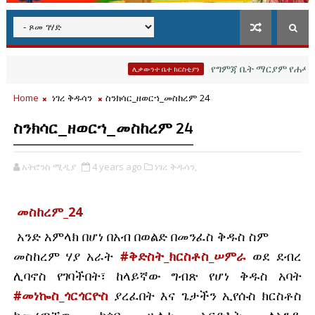
የግምጃ ቤት ማርያም የሐዲሳት እና 
ሊቃውንተ ቤተ ክርስቲያን
Home
ነገረ ቅዱሳን
ስንክሳር_ዘወርኀ_መስከረም 24
ስንክሳር_ዘወርኀ_መስከረም 24
አትሮንስ ሚዲያ
4 years ago
ነገረ ቅዱሳን,
መስከረም_24
 አንድ አምላክ በሆነ በአብ በወልድ በመንፈስ ቅዱስ ስም
መስከረም ሃያ አራት 
#ቅድስት_ክርስቶስ_ሠምራ
 ወደ ደብረ 
ሊባኖስ የገባችበት፣ ከላይኛው ግብጽ የሆነ ቅዱስ አባት 
#መነኰስ_ጎርጎርዮስ
 ያረፈበት እና ጌታችን ኢየሱስ ክርስቶስ 