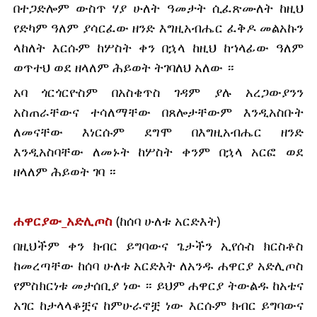
በተጋድሎም ውስጥ ሃያ ሁለት ዓመታት ሲፈጽሙለት ከዚህ 
የድካም ዓለም ያሳርፈው ዘንድ እግዚአብሔር ፈቅዶ መልአኩን 
ላከለት እርሱም ከሦስት ቀን በኋላ ከዚህ ከኀላፊው ዓለም 
ወጥተህ ወደ ዘላለም ሕይወት ትገባለህ አለው ።
አባ ጎርጎርዮስም በአስቄጥስ ገዳም ያሉ አረጋውያንን 
አስጠራቸውና ተሳለማቸው በጸሎታቸውም እንዲአስቡት 
ለመናቸው እነርሱም ደግሞ በእግዚአብሔር ዘንድ 
እንዲአስባቸው ለመኑት ከሦስት ቀንም በኋላ አርፎ ወደ 
ዘላለም ሕይወት ገባ ።
ሐዋርያው_አድሊጦስ
 (ከሰባ ሁለቱ አርድእት)
በዚህችም ቀን ክብር ይግባውና ጌታችን ኢየሱስ ክርስቶስ 
ከመረጣቸው ከሰባ ሁለቱ አርድእት ለአንዱ ሐዋርያ አድሊጦስ 
የምስክርነቱ መታሰቢያ ነው ። ይህም ሐዋርያ ትውልዱ ከአቴና 
አገር ከታላላቆቿና ከምሁራኖቿ ነው እርሱም ክብር ይግባውና 