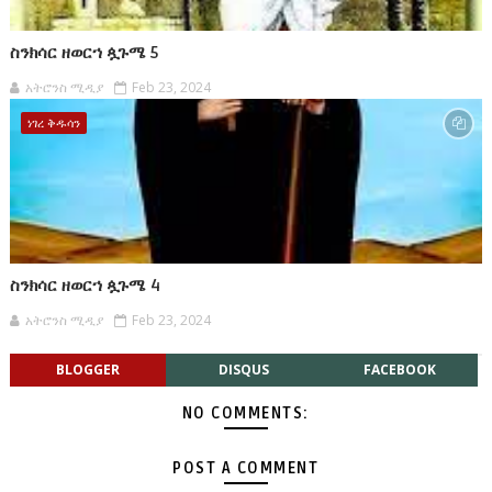
ስንክሳር ዘወርኀ ጷጉሜ 5
አትሮንስ ሚዲያ
Feb 23, 2024
ነገረ ቅዱሳን
ስንክሳር ዘወርኀ ጷጉሜ 4
አትሮንስ ሚዲያ
Feb 23, 2024
BLOGGER
DISQUS
FACEBOOK
NO COMMENTS:
POST A COMMENT