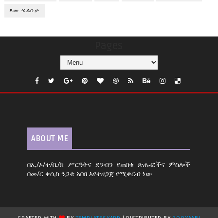
ጾመ ፍልሰታ
Pages
ABOUT ME
በኢ/ኦ/ተ/ቤ/ክ ሥርዓትና ደንብን የጠበቁ ጽሑፎችና ምስሎች
በመ/ር ቀሲስ ንጋቱ አበበ እየተዘጋጀ የሚቀርብ ነው