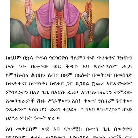
ከዚህም በኋላ ቅዱስ ጎርጎርዮስ ዓለምን ትቶ ጥሪቱንና ገንዘቡን 
ሁሉ ንቆ በመተው ወደ ቅዱስ አባ ጳኲሚስም ሒዶ 
የምንኲስና ልብስን ለብሶ በጾም በጸሎት በመትጋት በመስገድ 
ከትሕትና፣ ከቅንነት፣ ከፍቅር ጋር ይጋደል ጀመረ አርአያነቱንና 
ምሳሌነቱን በአዩ ጊዜ ከእርሱ ፈሪሀ እግዚአብሔርን ተምረው 
አመንዝራዎች የከፋ ሥራቸውን እስከ ተውና ንስሐም ገብተው 
ንጹሐንም እስከ ሆኑ ድረስ ተጋደሉ ። ከአባ ጳኲሚስም ዘንድ 
ዐሥራ ሦስት ዓመት ኖረ ።
አባ መቃርስም ወደ አባ ጳኲሚስ በመጣ ጊዜ ሰውነቱን 
በማድከም ታላቅ ተጋድሎን እየተጋደለ ጥቂት ቀኖች ኖረ 