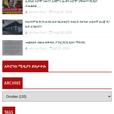
ኢየሱስ ኦሮሞ ነው!!! አዳምና ሔዋን ኦሮሞ ናቸው!!! ቪዲዮ
ተመልከቱ.....
አትሮንስ ሚዲያ
Aug 04, 2026
የመጥምቁ ቅ/ዮሐንስ ቤተ ክርስቲያን ንብረት የሆነው ሁለተኛ ደረጃ ት/
ቤት አግዙን!!!
አትሮንስ ሚዲያ
Aug 04, 2026
መልእክተ ብፁዕ ወቅዱስ ፓትርያርክ አቡነ ማትያስ
አትሮንስ ሚዲያ
Jul 25, 2026
አትሮንስ ሚዲያን ይከታተሉ
ARCHIVE
TAGS