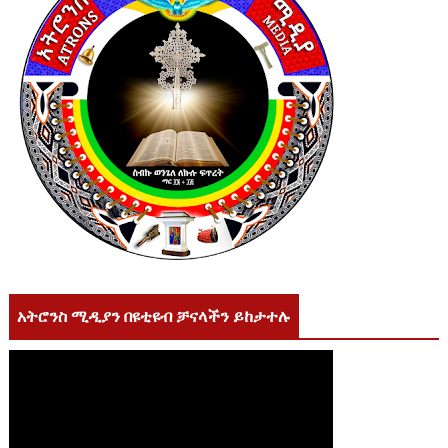
አትሮንስ ሚዲያን በዩቲዩብ ቻናላችን ይከታተሉ