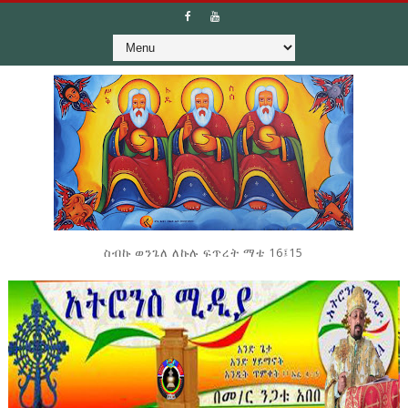
ስብኩ ወንጌለ ለኩሉ ፍጥረት ማቴ 16፤15