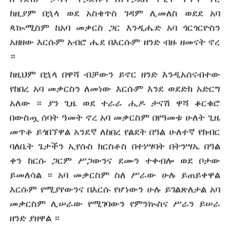
ከዚያም በኋላ ወደ አስቄጥስ ገዳም ሊመለስ ወደደ አባ 
ጳኲሚስም ከአባ መቃርስ ጋር እንዲሔድ አባ ጎርጎርዮስን 
አዘዘው እርሱም አብሮ ሔደ በእርሱም ዘንድ ብዙ ዘመናት ኖረ 
።
ከዚህም በኋላ በዋሻ ብቻውን ይኖር ዘንድ እንዲአሰናብተው 
የከበረ አባ መቃርስን ለመነው እርሱም እንደ ወደድክ አድርግ 
አለው ። ያን ጊዜ ወደ ተራራ ሒዶ ታናሽ ዋሻ ቆርቁሮ 
በውስጧ ሰባት ዓመት ኖረ አባ መቃርስም በየዓመቱ ሁለት ጊዜ 
መጥቶ ይጎበኘዋል አንደኛ ለከበረ የልደት በዓል ሁለተኛ የክብር 
ባለቤት ጌታችን ኢየሱስ ክርስቶስ በተነሣባት በትንሣኤ በዓል 
ቀን ከርሱ ጋርም ሥጋውንና ደሙን ተቀብሎ ወደ ቦታው 
ይመለሳል ። አባ መቃርስም ስለ ሥራው ሁሉ ይጠይቀዋል 
እርሱም የሚያየውንና በእርሱ የሆነውን ሁሉ ይገልጽለታል አባ 
መቃርስም ሊሠራው የሚገባውን የምንኲስና ሥራን ይሠራ 
ዘንድ ያዘዋል ።