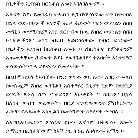
በጌታችን ኢየሱስ ክርስቶስ አመነ አገለገለውም ።
አጽናኝ የሆነ የመንፈስ ቅዱስን ጸጋ በሃምሳኛው ቀን ከተቀበለ 
በኋላ ወደ ብዙዎች አገሮች ሒዶ ሕይወት የሆነ ወንጌልን ሰበከ 
መግኒን ወደሚባልም አገር ደርሶ በውስጧ የከበረ ወንጌልን ሰበከ 
የብዙዎችንም ልቦና ብሩህ አድርጎላቸው ክብር ይግባውና 
በጌታችን ኢየሱስ ክርስቶስ አመኑ ። የክርስትና ጥምቀትንም 
አጠመቃቸው ሕይወት የሆኑ የወንጌልንም ትእዛዞች አስተምሮ 
ቀሳውስትንና ዲያቆናትን ሾመላቸው ።
ከዚህም በኋላ ከእሳቸው ዘንድ ወጥቶ ወደ አቴና አገር ተመለሰ 
በውስጧም የከበረ ወንጌልን አስተማረ በዚያን ጊዜም በደንጊያ 
ወገሩት ጽኑዕ የሆነ ሥቃይንም አሠቃዩት ። ከዚህም በኋላ 
ከእሳት ውስጥ ወረወሩትና በዚያ ተጋድሎውንና ምስክርነቱን 
ፈጽሞ የሕይወት አክሊልን በመንግሥተ ሰማያት ተቀበለ ።
ለእግዚአብሔርም ምስጋና ይሁን እኛንም በቅዱሳኑ ጸሎት 
ይማረን በረከታቸውም ከእኛ ጋር ትኑር ለዘላለሙ አሜን ።