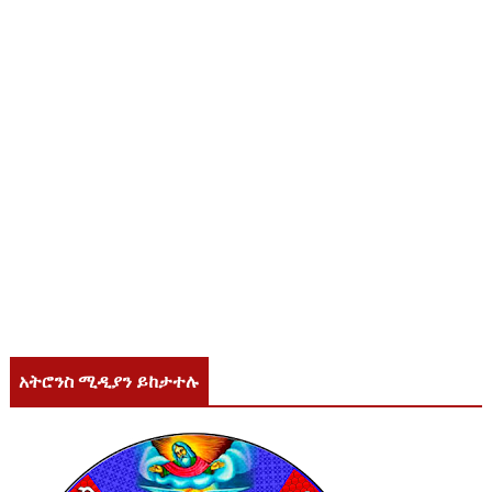
አትሮንስ ሚዲያን ይከታተሉ