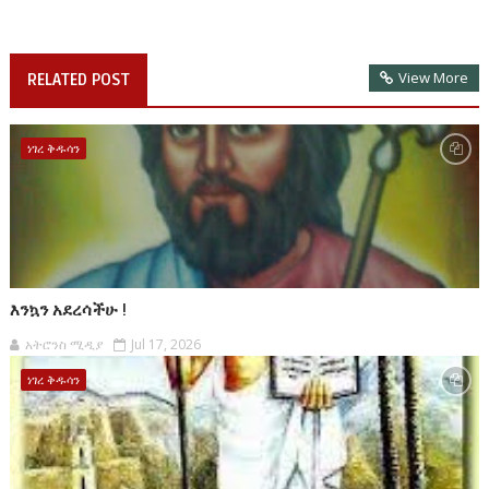
View More
RELATED POST
ነገረ ቅዱሳን
እንኳን አደረሳችሁ !
አትሮንስ ሚዲያ
Jul 17, 2026
ነገረ ቅዱሳን