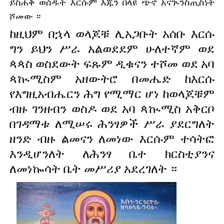
ይስሐቅ ወሰዱት እርሱም እጁን በላዩ ጭኖ አናጒንስጢስነት 
ሾመው ።
ከዚህም በኋላ ወላጆቹ ሊአጋቡት አሰቡ እርሱ 
ግን ይህን ሥራ አልወደደም ሁለተኛም ወደ 
ጳጳስ ወስደውት ፍጹም ዲቁናን ተሾመ ወደ አባ 
ጳኲሚስም አዘውትሮ በመሔድ ከእርሱ 
የእግዚአብሔርን ሕግ የሚማር ሆነ ከወላጆቹም 
ብዙ ገንዘብን ወስዶ ወደ አባ ጳኲሚስ አቅርቦ 
በገዳማቱ ለሚሠሩ ሕንፃዎች ሥራ ያደርግለት 
ዘንድ ብዙ ልመናን ለመነው እርሱም ተሳትፎ 
እንዲሆንለት ለሕንፃ ቤተ ክርስቲያንና 
ለመነኰሳት ቤት መሥሪያ አደረገለት ።