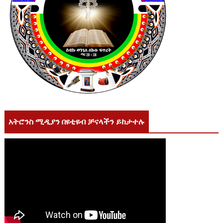
አትሮንስ ሚዲያን በዩቲዩብ ቻናላችን ይከታተሉ