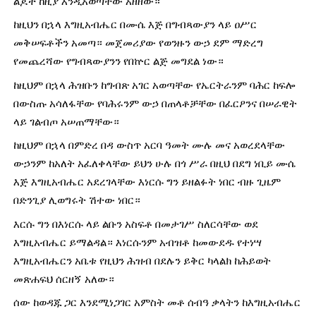
ልጆች ከዚያ እንዲአወጣቸው አዘዘው።
ከዚህን በኋላ እግዚአብሔር በሙሴ እጅ በግብጻውያን ላይ ዐሥር 
መቅሠፍቶችን አመጣ። መጀመሪያው የወንዙን ውኃ ደም ማድረግ 
የመጨረሻው የግብጻውያንን የበኵር ልጅ መግደል ነው።
ከዚህም በኋላ ሕዝቡን ከግብጽ አገር አወጣቸው የኤርትራንም ባሕር ከፍሎ 
በውስጡ አሳለፋቸው የባሕሩንም ውኃ በጠላቶቻቸው በፈርዖንና በሠራዊት 
ላይ ገልብጦ አሠጠማቸው።
ከዚህም በኋላ በምድረ በዳ ውስጥ አርባ ዓመት ሙሉ መና አወረደላቸው 
ውኃንም ከአለት አፈለቀላቸው ይህን ሁሉ በጎ ሥራ በዚህ በደግ ነቢይ ሙሴ 
እጅ እግዚአብሔር አደረገላቸው እነርሱ ግን ይዘልፉት ነበር ብዙ ጊዜም 
በድንጊያ ሊወግሩት ሽተው ነበር።
እርሱ ግን በእነርሱ ላይ ልቡን አስፍቶ በመታገሥ ስለርሳቸው ወደ 
እግዚአብሔር ይማልዳል። እነርሱንም አብዝቶ ከመውደዱ የተነሣ 
እግዚአብሔርን አቤቱ የዚህን ሕዝብ በደሉን ይቅር ካላልክ ከሕይወት 
መጽሐፍህ ሰርዘኝ አለው።
ሰው ከወዳጁ ጋር እንደሚነጋገር አምስት መቶ ሰብዓ ቃላትን ከእግዚአብሔር 