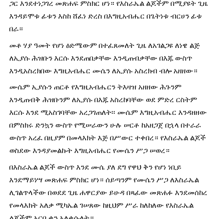
ጋር እንደተነጋገረ መጽሐፍ ምስክር ሆነ። የእስራኤል ልጆችም በሚያዩት ጊዜ 
እንዳይሞቱ ፊቱን እስከ ሸፈነ ድረስ በእግዚአብሔር በጌትነቱ ብርሀን ፊቱ 
በራ።
መቶ ሃያ ዓመት የሆነ ዕድሜውም በተፈጸመለት ጊዜ ለአገልጋዩ ለነዌ ልጅ 
ለኢያሱ ሕዝቡን እርሱ እንደጠበቃቸው እንዲጠብቃቸው በእጁ ውስጥ 
እንዲአስረክበው እግዚአብሔር ሙሴን ለኢያሱ አስረክብ ብሎ አዘዘው።
ሙሴም ኢያሱን ጠርቶ የእግዚአብሔርን ትእዛዝ አዘዘው ሕጉንም 
እንዲጠብቅ ሕዝቡንም ለኢያሱ በእጁ አስረከባቸው ወደ ምድረ ርስትም 
እርሱ እንደ ሚአስገባቸው አረጋገጠለት፡፡ ሙሴም እግዚአብሔር እንዳዘዘው 
በምስክሩ ድንኳን ውስጥ የሚሠራውን ሁሉ ሠርቶ ከአዘጋጀ በኋላ በተራራ 
ውስጥ አረፈ በዚያም በመላእክት እጅ በሥውር ተቀበረ። የእስራኤል ልጆች 
ወስደው እንዳያመልኩት እግዚአብሔር የሙሴን ሥጋ ሠወረ።
በእስራኤል ልጆች ውስጥ እንደ ሙሴ ያለ ደግ የዋህ ቅን የሆነ ነቢይ 
እንደማይነሣ መጽሐፍ ምስክር ሆነ። ሰይጣንም የሙሴን ሥጋ ለእስራኤል 
ሊገልጥላችው በወደደ ጊዜ ሐዋርያው ይሁዳ በጻፈው መጽሐፉ እንደመሰከረ 
የመላእክት አለቃ ሚካኤል ገሠጸው ከዚህም ሥራ ከለከለው የእስራኤል 
ልጆችም አርባ ቀን አለቀሱለት።