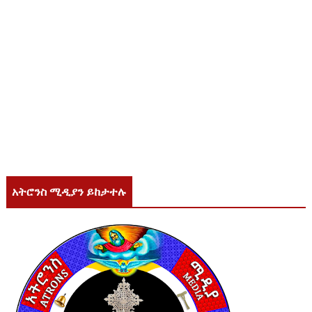
አትሮንስ ሚዲያን ይከታተሉ