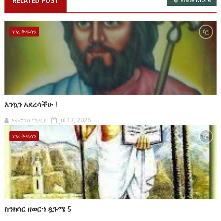
RELATED POST
ነገረ ቅዱሳን
እንኳን አደረሳችሁ !
አትሮንስ ሚዲያ
Jul 17, 2026
ነገረ ቅዱሳን
ስንክሳር ዘወርኀ ጷጉሜ 5