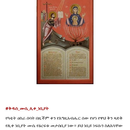
#ቅዱስ_ሙሴ_ሊቀ_ነቢያት
የካቲት ዐስራ ሰባት በዚችም ቀን የእግዚአብሔር ሰው የሆነ የዋህ ቅን ጻድቅ 
የሊቀ ነቢያት ሙሴ የዕረፍቱ መታሰቢያ ነው። ይህ ነቢይ ነፍሱን ስለእሳቸው 