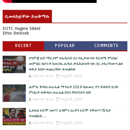
ቢመለከቷቸው ይጠቅማሉ
EOTC Hagere Sibket
Ethio Beteseb
RECENT
POPULAR
COMMENTS
የግምጃ ቤት ማርያም የሐዲሳት እና የሊቃውንት ትርጓሜ ምስክር
መምህር ከሆኑት ከመጋቤ ሐዲስ ቃለሕይወት በዛ ጋር ያደረግነውን ልዩ
ቆይታ እስከ መጨረሻው ይመልከቱ
አትሮንስ ሚዲያ
Aug 05, 2026
ሐምሌ ቅዱስ ዑራኤል ማኅሌት 2018 ከሐመረ ኖኅ ቅድስት ኪዳነ
ምህረት ወቅዱስ ዑራኤል Des Moines WA
አትሮንስ ሚዲያ
Aug 04, 2026
ኢየሱስ ኦሮሞ ነው!!! አዳምና ሔዋን ኦሮሞ ናቸው!!! ቪዲዮ
ተመልከቱ.....
አትሮንስ ሚዲያ
Aug 04, 2026