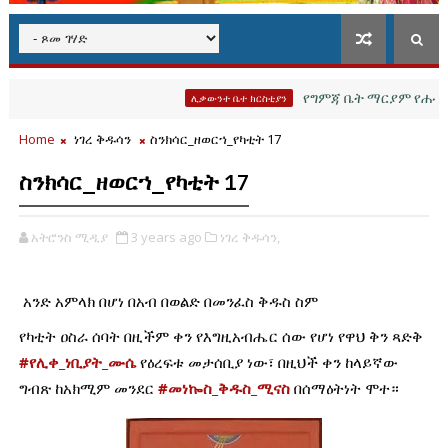
የግምጃ ቤት ማርያም የሐዲሳት እና
ሊቃውንተ ቤተ ክርስቲያን
Home
ነገረ ቅዱሳን
ስንክሳር_ዘወርኀ_የካቲት 17
ስንክሳር_ዘወርኀ_የካቲት 17
አትሮንስ ሚዲያ
3 years ago
ነገረ ቅዱሳን,
አንድ አምላክ በሆነ በአብ በወልድ በመንፈስ ቅዱስ ስም
የካቲት ዐስራ ሰባት በዚችም ቀን የእግዚአብሔር ሰው የሆነ የዋህ ቅን ጻድቅ 
#የሊቀ_ነቢያት_ሙሴ
 የዕረፍቱ መታሰቢያ ነው፣ በዚህች ቀን ከላይኛው 
ግብጽ ከአክሚም መንደር 
#መነኰስ_ቅዱስ_ሚናስ
 በሰማዕትነት ሞተ።