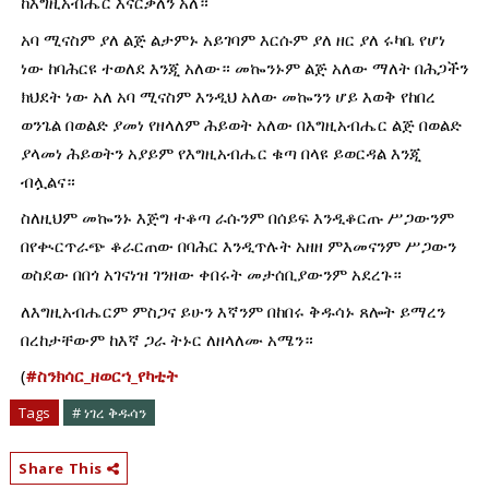
ከእግዚአብሔር እናርቃለን አለ።
አባ ሚናስም ያለ ልጅ ልታምኑ አይገባም እርሱም ያለ ዘር ያለ ሩካቤ የሆነ 
ነው ከባሕርዩ ተወለደ እንጂ አለው። መኰንኑም ልጅ አለው ማለት በሕጋችን 
ክህደት ነው አለ አባ ሚናስም እንዲህ አለው መኰንን ሆይ እወቅ የከበረ 
ወንጌል በወልድ ያመነ የዘላለም ሕይወት አለው በእግዚአብሔር ልጅ በወልድ 
ያላመነ ሕይወትን አያይም የእግዚአብሔር ቁጣ በላዩ ይወርዳል እንጂ 
ብሏልና።
ስለዚህም መኰንኑ እጅግ ተቆጣ ራሱንም በሰይፍ እንዲቆርጡ ሥጋውንም 
በየቊርጥራጭ ቆራርጠው በባሕር እንዲጥሉት አዘዘ ምእመናንም ሥጋውን 
ወስደው በበጎ አገናነዝ ገንዘው ቀበሩት መታሰቢያውንም አደረጉ።
ለእግዚአብሔርም ምስጋና ይሁን እኛንም በከበሩ ቅዱሳኑ ጸሎት ይማረን 
በረከታቸውም ከእኛ ጋራ ትኑር ለዘላለሙ አሜን።
(
#ስንክሳር_ዘወርኀ_የካቲት
Tags
# ነገረ ቅዱሳን
Share This