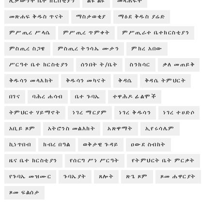
ሊቃውንተ ቤተ ክርስቲያን
ልዩ ልዩ
መጻሕፍት
መጽሐፍ ቅዱስ ጥናት
ማስታወቂያ
ማዕደ ቅዱስ ያሬድ
ምሥጢረ ሥላሴ
ምሥጢረ ጥምቀት
ምሥጢራተ ቤተክርስቲያን
ምስጢረ ስጋዌ
ምስጢረ ትንሳኤ ሙታን
ምክረ አበው
ሥርዓተ ቤተ ክርስቲያን
ሰንበት ት/ቤት
ስንክሳር
ቃለ መጠይቅ
ቅዱሳን መላእክት
ቅዱሳን መካናት
ቅዳሴ
ቅዳሴ ትምህርት
በገና
ባሕረ ሐሳብ
ቤተ ጉባኤ
ተዋሕዶ ፊልሞች
ትምህርተ ሃይማኖት
ነገረ ማርያም
ነገረ ቅዱሳን
ነገረ ተሀድሶ
አቢይ ጾም
አትሮንስ መልእክት
አጽዋማት
ኢየሩሳሌም
ኪነጥበብ
ክብረ በዓል
ወቅታዊ ጉዳይ
ዐውደ ስብከት
ዜና ቤተ ክርስቲያን
የሰርግ ሥነ ሥርዓት
የትምህርት ቤት ምርቃት
የጉባኤ መዝሙር
ጉባኤያት
ጸሎት
ጽጌ ጾም
ጾመ ሐዋርያት
ጾመ ፍልሰታ