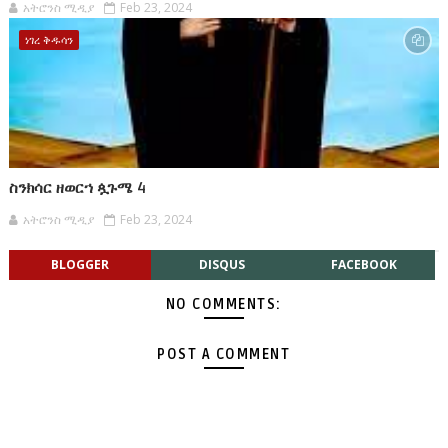
አትሮንስ ሚዲያ
Feb 23, 2024
ነገረ ቅዱሳን
ስንክሳር ዘወርኀ ጷጉሜ 4
አትሮንስ ሚዲያ
Feb 23, 2024
BLOGGER
DISQUS
FACEBOOK
NO COMMENTS:
POST A COMMENT