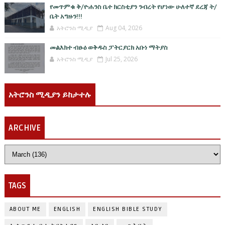
የመጥምቁ ቅ/ዮሐንስ ቤተ ክርስቲያን ንብረት የሆነው ሁለተኛ ደረጃ ት/
ቤት አግዙን!!!
አትሮንስ ሚዲያ
Aug 04, 2026
መልእክተ ብፁዕ ወቅዱስ ፓትርያርክ አቡነ ማትያስ
አትሮንስ ሚዲያ
Jul 25, 2026
አትሮንስ ሚዲያን ይከታተሉ
ARCHIVE
TAGS
ABOUT ME
ENGLISH
ENGLISH BIBLE STUDY