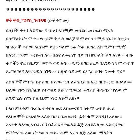
✞✞✞✞✞✞✞✞✞✞✞✞✞✞✞✞✞✞✞✞✞✞
#ቅዱስ_ሚናስ_ግብጻዊ
 (ሁለተኛው)
በዚህች ቀን ከላይኛው ግብጽ ከአክሚም መንደር መነኰስ ሚናስ 
በሰማዕትነት ሞተ። የዚህም ቅዱስ ወላጆቹ ምድርን የሚያርሱ ክርስቲያን 
ገበሬዎች ናቸው እርሱም ይህን ዓለም ንቆ ትቶ በሀገረ አክሚም በሚገኝ 
በአንድ ገዳም መነኰሰ ለመብልና ለመጠጥ ሳይገዛ በየሁለት ቀን እየጾመ ብዙ 
ቀኖችን ኖረ ከዚያም ወጥቶ ወደ እስሙናይን ሀገር ሒዶ በአንድ ገዳም ውስጥ 
እያገለገለና እየተጋደለ ከገዳሙ ደጃፍ ሳይወጣ ዐሥራ ሰባት ዓመት ኖረ።
እስላሞችም በግብጽ አገር በነገሡ ጊዜ ለእግዚአብሔር ከርሱ ጋር ለዘላለሙ 
ህልው የሆነ ከባሕርዩ የተወለደ ልጅ የሚሠርፅ መንፈስ ቅዱስም የለውም 
እንደሚሉ ሰማ ስለዚህም ነገር እጅግ አዘነ።
ከአበ ምኔቱም ቡራኬ ተቀበለ ወደ እስሙናይን ከተማ ወጥቶ ሔደ 
የእስላሞች ሠራዊት አለቃ በሆነ በመኰንኑ ፊት ቁሞ እንዲህ አለው። 
እናንተ ለእግዚአብሔር ከባሕርዩ የተወለደ ልጅ እንደሌለው አድርጋችሁ 
የምትናገሩ እውነት ነውን መኰንኑም አዎን ልጅ አለው ማለትን 