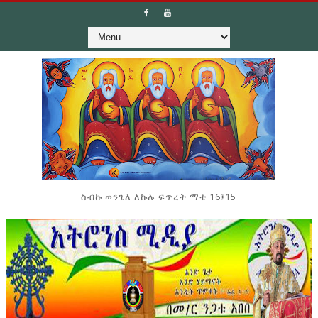
ስብኩ ወንጌለ ለኩሉ ፍጥረት ማቴ 16፤15