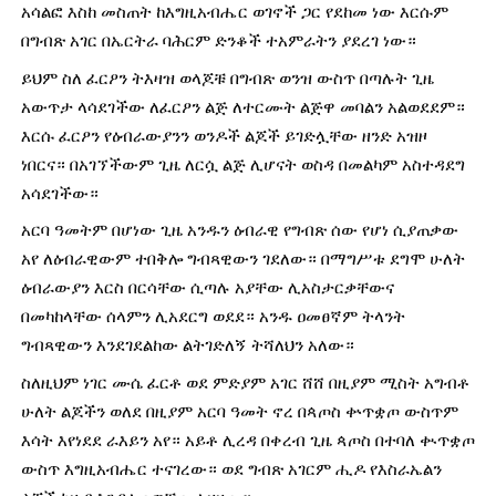
አሳልፎ እስከ መስጠት ከእግዚአብሔር ወገኖች ጋር የደከመ ነው እርሱም 
በግብጽ አገር በኤርትራ ባሕርም ድንቆች ተአምራትን ያደረገ ነው።
ይህም ስለ ፈርዖን ትእዛዝ ወላጆቹ በግብጽ ወንዝ ውስጥ በጣሉት ጊዜ 
አውጥታ ላሳደገችው ለፈርዖን ልጅ ለተርሙት ልጅዋ መባልን አልወደደም። 
እርሱ ፈርዖን የዕብራውያንን ወንዶች ልጆች ይገድሏቸው ዘንድ አዝዞ 
ነበርና። በአገኘችውም ጊዜ ለርሷ ልጅ ሊሆናት ወስዳ በመልካም አስተዳደግ 
አሳደገችው።
አርባ ዓመትም በሆነው ጊዜ አንዱን ዕብራዊ የግብጽ ሰው የሆነ ሲያጠቃው 
አየ ለዕብራዊውም ተበቅሎ ግብጻዊውን ገደለው። በማግሥቱ ደግሞ ሁለት 
ዕብራውያን እርስ በርሳቸው ሲጣሉ አያቸው ሊአስታርቃቸውና 
በመካከላቸው ሰላምን ሊአደርግ ወደደ። አንዱ ዐመፀኛም ትላንት 
ግብጻዊውን እንደገደልከው ልትገድለኝ ትሻለህን አለው።
ስለዚህም ነገር ሙሴ ፈርቶ ወደ ምድያም አገር ሸሸ በዚያም ሚስት አግብቶ 
ሁለት ልጆችን ወለደ በዚያም አርባ ዓመት ኖረ በጳጦስ ቍጥቋጦ ውስጥም 
እሳት እየነደደ ራእይን አየ። አይቶ ሊረዳ በቀረብ ጊዜ ጳጦስ በተባለ ቊጥቋጦ 
ውስጥ እግዚአብሔር ተናገረው። ወደ ግብጽ አገርም ሒዶ የእስራኤልን 