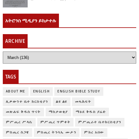
አትሮንስ ሚዲያን ይከታተሉ
ARCHIVE
TAGS
ABOUT ME
ENGLISH
ENGLISH BIBLE STUDY
ሊቃውንተ ቤተ ክርስቲያን
ልዩ ልዩ
መጻሕፍት
መጽሐፍ ቅዱስ ጥናት
ማስታወቂያ
ማዕደ ቅዱስ ያሬድ
ምሥጢረ ሥላሴ
ምሥጢረ ጥምቀት
ምሥጢራተ ቤተክርስቲያን
ምስጢረ ስጋዌ
ምስጢረ ትንሳኤ ሙታን
ምክረ አበው