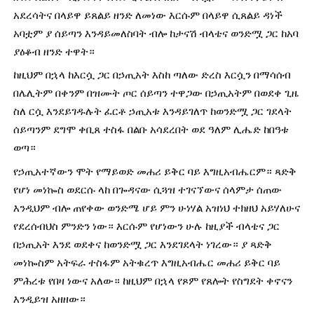
አደረሳትና በላይዋ ይጸልይ ዘንድ ለመነው እርሱም በላይዋ ሲጸልይ ዳነች 
አባቷም ያ ሰይጣን እንዳይመለስባት ብሎ ከታናሽ ብላቴና ወንድሟ ጋር ከአባ 
ያዕቆብ ዘንድ ተዋት።
ከዚህም በኋላ ከእርሷ ጋር በኃጢአት እስከ ጣለው ድረስ እርሷን በማሳሰብ 
በሌሊትም በቀንም በዝሙት ጦር ሰይጣን ተዋጋው በኃጢአትም በወደቀ ጊዜ 
ስለ ርሷ እንደይገዱሉት ፈርቶ ኃጢአቱ እንዳይገለጥ ከወንድሟ ጋር ገደላት 
ሰይጣንም ደግሞ ቀቢጸ ተስፋ በልቡ አሳደረበት ወደ ዓለም ሊሔድ ከበዓቱ 
ወጣ።
የኃጢአተኛውን ሞት የማይወድ መሐሪ ይቅር ባይ እግዚአብሔርም። ጻድቅ 
የሆነ መነኰስ ወደርሱ ላከ በጐዳናው ሲጓዝ ተገናኘውና ሰላምታ ሰጠው 
እንዲህም ብሎ ጠየቀው ወንድሜ ሆይ ምን ሁነሃል አዝነህ ተክዘህ አይሃለሁና 
የደረሰብህስ ምንድን ነው። እርሱም የሆነውን ሁሉ ከዚያች ብላቴና ጋር 
በኃጢአት እንደ ወደቀና ከወንድሟ ጋር እንደገደላት ነገረው። ያ ጻድቅ 
መነኰስም አትፍራ ተስፋም አትቁረጥ እግዚአብሔር መሐሪ ይቅር ባይ 
ምሕረቱ የበዛ ነውና አለው። ከዚህም በኋላ የጾም የጸሎት የስግደት ቀኖናን 
እንዲይዝ አዘዘው።