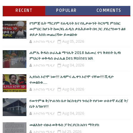
RECENT
POPULAR
COMMENTS
የግምጃ ቤት ማርያም የሐዲሳት እና የሊቃውንት ትርጓሜ ምስክር
መምህር ከሆኑት ከመጋቤ ሐዲስ ቃለሕይወት በዛ ጋር ያደረግነውን ልዩ
ቆይታ እስከ መጨረሻው ይመልከቱ
አትሮንስ ሚዲያ
Aug 05, 2026
ሐምሌ ቅዱስ ዑራኤል ማኅሌት 2018 ከሐመረ ኖኅ ቅድስት ኪዳነ
ምህረት ወቅዱስ ዑራኤል Des Moines WA
አትሮንስ ሚዲያ
Aug 04, 2026
ኢየሱስ ኦሮሞ ነው!!! አዳምና ሔዋን ኦሮሞ ናቸው!!! ቪዲዮ
ተመልከቱ.....
አትሮንስ ሚዲያ
Aug 04, 2026
የመጥምቁ ቅ/ዮሐንስ ቤተ ክርስቲያን ንብረት የሆነው ሁለተኛ ደረጃ ት/
ቤት አግዙን!!!
አትሮንስ ሚዲያ
Aug 04, 2026
መልእክተ ብፁዕ ወቅዱስ ፓትርያርክ አቡነ ማትያስ
አትሮንስ ሚዲያ
Jul 25, 2026