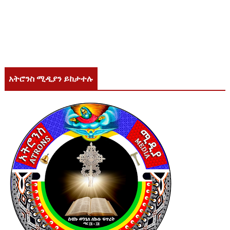
አትሮንስ ሚዲያን ይከታተሉ