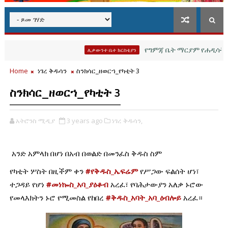
የግምጃ ቤት ማርያም የሐዲሳት እና የሊቃ
ሊቃውንተ ቤተ ክርስቲያን
Home
ነገረ ቅዱሳን
ስንክሳር_ዘወርኀ_የካቲት 3
ስንክሳር_ዘወርኀ_የካቲት 3
አትሮንስ ሚዲያ
3 years ago
ነገረ ቅዱሳን,
አንድ አምላክ በሆነ በአብ በወልድ በመንፈስ ቅዱስ ስም 
የካቲት ሦስት በዚችም ቀን 
#የቅዱስ_ኤፍሬም
 የሥጋው ፍልሰት ሆነ፣ 
ተጋዳይ የሆነ 
#መነኰስ_አባ_ያዕቆብ
 አረፈ፣ የባሕታውያን አለቃ ኑሮው 
የመላእክትን ኑሮ የሚመስል የከበረ 
#ቅዱስ_አባት_አባ_ዕብሎይ
 አረፈ።