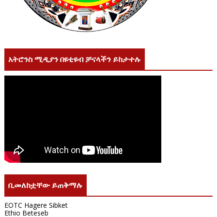
አትሮንስ ሚዲያን በዩቲዩብ ቻናላችን ይከታተሉ
ቢመለከቷቸው ይጠቅማሉ
EOTC Hagere Sibket
Ethio Beteseb