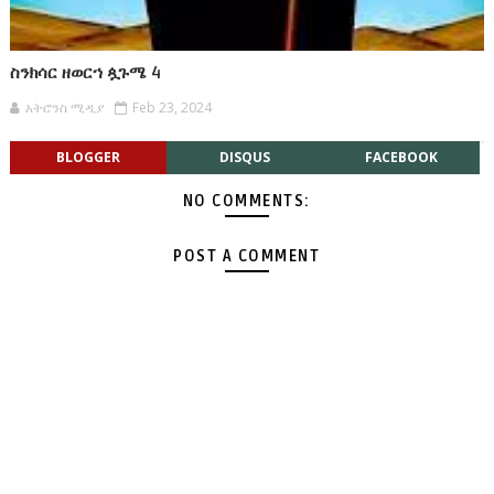
ስንክሳር ዘወርኀ ጷጉሜ 4
አትሮንስ ሚዲያ
Feb 23, 2024
BLOGGER
DISQUS
FACEBOOK
NO COMMENTS:
POST A COMMENT