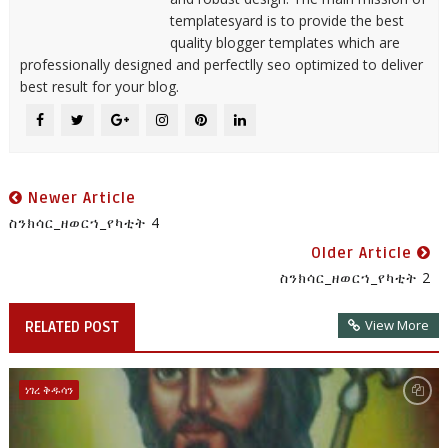
templatesyard is to provide the best
quality blogger templates which are
professionally designed and perfectlly seo optimized to deliver
best result for your blog.
Newer Article
ስንክሳር_ዘወርኀ_የካቲት 4
Older Article
ስንክሳር_ዘወርኀ_የካቲት 2
View More
RELATED POST
ነገረ ቅዱሳን