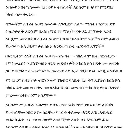
ዕብሎይን በተሣለመው ጊዜ ዐይኑ ተከፈተች እርሱም በዓለም የሚያበራ 
ኮከብ ብሎ ተናገረ።
ዳግመኛም አባ ዕብሎይን ለመነው እንዲህም አለው ሚስቴ በለምጽ ደዌ 
ትጨነቃለች እርሷም በአስኬማህ የተማጸነች ናት እኔ ያገኘሁት ጸጋህ 
ለርሷም ይድረሳት። አባ ዕብሎይም በክብር ባለቤትም ጌታችን ስም ፈውስ 
ይሁንላት አለ ይህም ቃል ከአፉ እንደወጣ ድና ጤንነትን አገኘች።
በአንዲትም ዕለት አባ ዕብሎይ ከመነኰሳት መካከል ቁሞ ቤተ ክርስቲያን 
የምትሠራበትን ያስገነዝበን ዘንድ መድኃኒታችን ክርስቶስ ከደቀ መዛሙርቱ 
ጋር ይመጣልና አንዱም አንዱ ከእናንተ አይሒድ ከዚህ ይኑር እንጂ አላቸው።
ያን ጊዜም በዚያ ቦታ ብርሃን ወጣ የክብር ባለቤት ጌታችን ኢየሱስ ክርስቶስ 
ከከበሩ ደቀ መዛሙርቱና ከመላእክቶቹ ጋር መጣ የቤተ ክርስቲያኒቱ ሕንፃዋ 
የሚመሠረትበትንም አሳያቸው።
እርሱም ሥራ ሁሉ ፍጹማን ይሆኑ ዘንድ ፍቅርንም ያጸኑ ዘንድ ልጆቹን 
ይመክራቸው ነበር እየመከራቸውም ፊቱ ተለውጦ እንደ እግዚአብሔር 
መልአክ ፊት ሆነ ሁለመናውም እንደሚነድ እሳት ሆነ እነርሱም ፈሩ። 
እርሱም ልጆቼ አትፍሩ እነሆ እኔ እሰናበታችኋለሁ አላቸው። ይህንንም ብሎ 