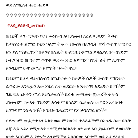
ወደ እግዚአብሔር ሔደ። 
✞✞✞✞✞✞✞✞✞✞✞✞✞✞✞✞✞✞✞✞✞✞
#አባ_ያዕቆብ_መነኰስ
በዚህች ቀን ተጋዳይ የሆነ መነኰስ አባ ያዕቆብ አረፈ። ይህም ቅዱስ 
ከታናሽነቱ ጀምሮ ይህን ዓለም ትቶ መነኰሰና በአንዲት ዋሻ ውስጥ የሚኖር 
ሆነ ያለ ማቋረጥም በቀንና በሌሊት ሁልጊዜ ይጾማል ይጸልያል በመስገድም 
ይተጋ ነበር ከበዓቱም ወጥቶ ወደ መንደር አይገባም የሴት ፊትም አያይም 
እንዲህም ሁኖ ዐሥራ አምስት ዓመት ኖረ።
ከዚህም በኋላ ዲያብሎስን ከሚከተሉት ክፉዎች ሰዎች ውስጥ ምክንያት 
ፈጥረው አንዲቷን አመንዝራ ሴት ወደርሱ እንድትገባ አደረጓት በገባችም 
ጊዜ የኃጢአትን ሥራ እያስታወሰች በፊቱ መጫወት ጀመረች ቅዱስ 
ያዕቆብም ገሠጻት በገሀነም እሳትም ዘላለም ሲቃጠሉ መኖርን አሳሰባት 
ደንግጣም ንስሓ ገባች እግዚአብሔርንም የምታገለግል ሆነች።
ሰይጣንም መፈታተኑን አልተወውም ከሀገር ታላላቆችም በአንዱ ሰው በሴት 
ልጁ ላይ አደረ የሚጥላትና የሚያንከባልላት ሆነ ወደ አባ ያዕቆብም ይወስዳት 
ዘንድ እርሱም ሊያድናት እንደሚችል አሳሰበው አባቷም ወደ አባ ያዕቆብ 