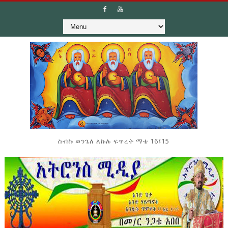
ስብኩ ወንጌለ ለኩሉ ፍጥረት ማቴ 16፤15