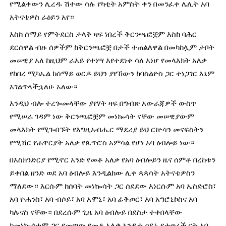
የሚልቀውን ሊረዱ ሽተው ሳሉ የካቲት አምስት ቀን በመንፈቀ ሌሊት አባ 
አትናቴዎስ ራዕይን አየ።
እስከ ሰማይ የምትደርስ ታላቅ ዛፍ ነበረች ቅርንጫፎቿም እስከ ባሕር 
ደርሰዋል ብዙ ሰዎችም ከቅርንጫፎቿ በታች ተጠልለዋል በመካከሏም ታቦት 
መሠዊያ አለ ከዚህም ራእይ የተነሣ እየተደነቀ ሳለ እነሆ የመላእክት አለቃ 
የከበረ ሚካኤል ከሰማይ ወርዶ ይህን ያየኸውን ከባስልዮስ ጋር ተነጋገር እኔም 
እገልጥላችኋለሁ አለው።
እንዲህ ብሎ ተረጐመላቸው ያየሃት ዛፍ በግብጽ አውራጃዎች ውስጥ 
የሚሠራ ገዳም ነው ቅርንጫፎቿም መነኰሳት ናቸው መሠዊያውም 
መላእክት የሚጐበኙት የእግዚአብሔር ማደሪያ ይህ ርኵሳን መናፍስትን 
የሚሽር የሐዋርያት አለቃ የጴጥሮስ አምሳል የሆነ አባ ዕብሎይ ነው።
በእስክንድርያ የሚኖር አንድ የመቶ አለቃ የአባ ዕብሎይን ዜና ሰምቶ በረከቱን 
ይቀበል ዘንድ ወደ አባ ዕብሎይ እንዲልከው ሊቀ ጳጳሳት አትናቴዎስን 
ማለደው። እርሱም ከሰባት መነኰሳት ጋር ሰደደው እነርሱም አባ ኤስድሮስ፣ 
አባ ዮሐንስ፣ አባ ብሶይ፣ አባ አሞኒ፣ አባ ፊቅጦር፣ አባ አግሮኒኮስና አባ 
ካሉናስ ናቸው። በደረሱም ጊዜ አባ ዕብሎይ በደስታ ተቀበላቸው 
ከመነኰሳቱም ጋር የመጣው የመቶ አለቃ አንዲቷ ዐይኑ የታወረች ናት አባ 