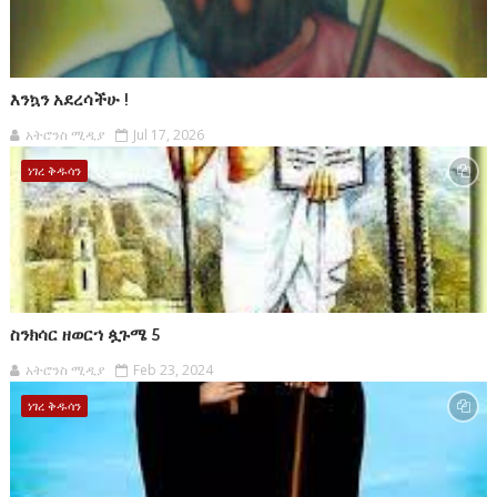
እንኳን አደረሳችሁ !
አትሮንስ ሚዲያ
Jul 17, 2026
ነገረ ቅዱሳን
ስንክሳር ዘወርኀ ጷጉሜ 5
አትሮንስ ሚዲያ
Feb 23, 2024
ነገረ ቅዱሳን