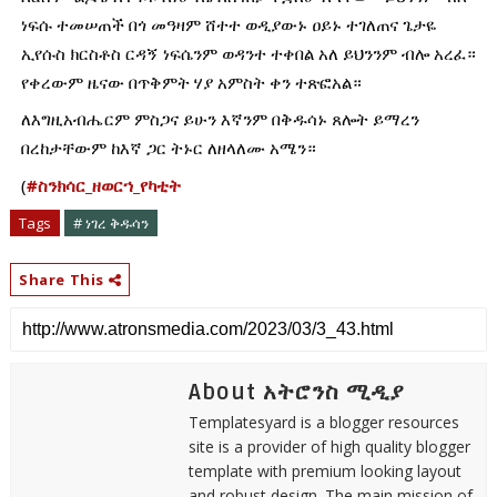
ነፍሱ ተመሠጠች በጎ መዓዛም ሸተተ ወዲያውኑ ዐይኑ ተገለጠና ጌታዬ 
ኢየሱስ ክርስቶስ ርዳኝ ነፍሴንም ወዳንተ ተቀበል አለ ይህንንም ብሎ አረፈ። 
የቀረውም ዜናው በጥቅምት ሃያ አምስት ቀን ተጽፎአል።
ለእግዚአብሔርም ምስጋና ይሁን እኛንም በቅዱሳኑ ጸሎት ይማረን 
በረከታቸውም ከእኛ ጋር ትኑር ለዘላለሙ አሜን።
(
#ስንክሳር_ዘወርኀ_የካቲት
Tags
# ነገረ ቅዱሳን
Share This
About አትሮንስ ሚዲያ
Templatesyard is a blogger resources
site is a provider of high quality blogger
template with premium looking layout
and robust design. The main mission of