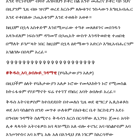
እንደ ቸርነትህም ብዛት ሕዝብህን ይቅር በል አንተ መሐሪና ይቅር ባይ ነህና 
በዚያንም ጊዜ ብዙ ዝናም ወረደ እርሱም ጸሎቱንና ንስሓውን እግዚአብሔር 
እንደ ተቀበለው ኃጢአቱንም እንደ ተወለት አወቀ።
ከዚህም በኋላ አስቀድሞ እንደሚሠራው ተግቶ መጸለዩንና መሰገዱን 
አላጐደለም ነፍሱንም ዳግመኛ በኃጢአት ውስጥ እንዳትወድቂ ተጠበቂ 
በማለት ይገሥጻት ነበር ከዚህም በኋላ ዕድሜውን አድርሶ እግዚአብሔርንም 
አገልገሎ በሰላም አረፈ።
✞✞✞✞✞✞✞✞✞✞✞✞✞✞✞✞✞✞✞✞✞✞
#ቅዱስ_አባ_ዕብሎይ_ገዳማዊ
 (የባሕታውያን አለቃ)
በዚህችም ዕለት የባሕታውያን አለቃ ኑሮው የመላእክትን ኑሮ የሚመስል 
ከትሩፋቱም የሃይማኖት ፍሬ የተገኘ የከበረ አባት ዕብሎይ አረፈ።
ቅዱስ አትናቴዎስም ከተሰደደበት በተመለሰ ጊዜ ወደ ቂሣርያ ኤጲስቆጶስ 
ወደ አባ ባስልዮስ ዘንድ መጥቶ ሁለቱም በአቡቂር ቤተ ክርስቲያን አደሩ 
በግብጽ ገዳማት ስለሚኖሩ ቅዱሳን እርስ በርሳቸው ሊነጋገሩ ጀመሩ አባት 
ሊቀ ጳጳሳት አትናቴዎስ አባ ጳኵሚስ አለ ብሎ ተናገረ አባ ባስልዮስም አባ 
እንጦንዮስና አባ አሞኒ አሉ አለ በእንዲህ ያለ ነገርም ከእርሳቸው 