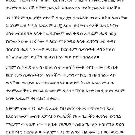
ተደምስሶ አገኘች ያችም ኃጢአት አስጨናቂና ታላቅ ኃጢአት ነበረች።
ባገኘቻትም ጊዜ ያቺን የቀረች ኃጢአቷን ያጠፋላት ዘንድ አልቅሳ ለመነችው 
እርሱም ወደ ቅዱስ ኤፍሬም ሒጂ እርሱ ይህችን የቀረች ኃጢአትሽን 
ያስተሠርይልሻል አላት። ወዲያውም ወደ ቅዱስ ኤፍሬም ሔዳ ከርሷ 
የሆነውን ሁሉ ነገረችው ። እርሱም እንዲህ አላት ፈጥነሽ ወደ ቅዱስ 
ባስልዮስ ሒጂ ግን ሙቶ ወደ ቤተ ክርስቲያን ሲወስዱት ታገኝዋለሽ 
ሳትጠራጠሪም ይህችን ክርታስ በላዩ ጣይ ይደመሰስልሻል።
ያቺም ሴት ወደ ቅዱስ ባስልዮስ ተመለሰች ሙቶ ተሸክመው ወደ ቤተ 
ክርስቲያን ሲወስዱትም አገኘችው ። ያንንም ክርታስ በአስክሬኑ ላይ 
ጣለችው ወዲያውኑም ተደመሰሰላት። ይህም ቅዱስ ኤፍሬም ብዙ 
ተአምራቶችን አድርጓል በዘመኑም ዲዳን የሚባል አንድ ከሀዲ ተነሣ ይህም 
አባት ኤፍሬም ተከራክሮ ረታው።
እጅግም ብዙ የሆኑ ዐሥራ አራት ሽህ ድርሳናትንና ተግሣጻትን ደረሰ 
ከእርሳቸውም ውስጥ አምላክን የወለደች የእመቤታችን ቅድስት ድንግል 
ማርያም ውዳሴዋ ነው ። አቤቱ የጸጋህን ማዕበል ግታልኝ እስከሚል ድረስ 
ድርሳናትን ደርሶአል ። መልካም የሆነ ገድሉንም በፈጸመ ጊዜ ወደ ወደደው 