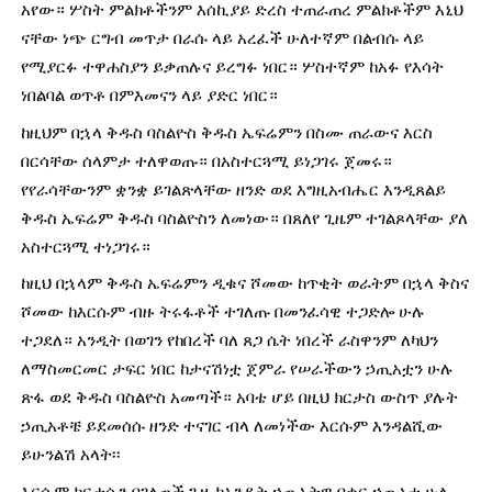
አየው። ሦስት ምልክቶችንም እሰኪያይ ድረስ ተጠራጠረ ምልክቶችም እኒህ 
ናቸው ነጭ ርግብ መጥታ በራሱ ላይ አረፈች ሁለተኛም በልብሱ ላይ 
የሚያርፉ ተዋሐስያን ይቃጠሉና ይረግፉ ነበር። ሦስተኛም ከአፉ የእሳት 
ነበልባል ወጥቶ በምእመናን ላይ ያድር ነበር።
ከዚህም በኋላ ቅዱስ ባስልዮስ ቅዱስ ኤፍሬምን በስሙ ጠራውና እርስ 
በርሳቸው ሰላምታ ተለዋወጡ። በአስተርጓሚ ይነጋገሩ ጀመሩ። 
የየራሳቸውንም ቋንቋ ይገልጽላቸው ዘንድ ወደ እግዚአብሔር እንዲጸልይ 
ቅዱስ ኤፍሬም ቅዱስ ባስልዮስን ለመነው። በጸለየ ጊዜም ተገልጾላቸው ያለ 
አስተርጓሚ ተነጋገሩ።
ከዚህ በኋላም ቅዱስ ኤፍሬምን ዲቁና ሾመው ከጥቂት ወራትም በኋላ ቅስና 
ሾመው ከእርሱም ብዙ ትሩፋቶች ተገለጡ በመንፈሳዊ ተጋድሎ ሁሉ 
ተጋደለ። አንዲት በወገን የከበረች ባለ ጸጋ ሴት ነበረች ራስዋንም ለካህን 
ለማስመርመር ታፍር ነበር ከታናሽነቷ ጀምራ የሠራችውን ኃጢአቷን ሁሉ 
ጽፋ ወደ ቅዱስ ባስልዮስ አመጣች። አባቴ ሆይ በዚህ ክርታስ ውስጥ ያሉት 
ኃጢአቶቼ ይደመሰሱ ዘንድ ተናገር ብላ ለመነችው እርሱም እንዳልሺው 
ይሁንልሽ አላት፡፡
እርሷም ክርታሱን በገለጠች ጊዜ ከአንዲት ኃጢአትዋ በቀር ኃጢአቷ ሁሉ 