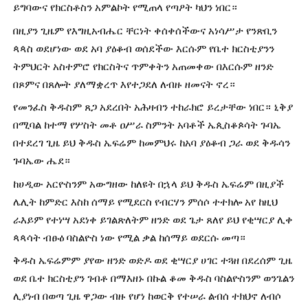
ይግባውና የክርስቶስን አምልኮት የሚጠላ የጣዖት ካህን ነበር።
በዚያን ጊዜም የእግዚአብሔር ቸርነት ቀሰቀሰችውና አነሳሥታ የንጽቢን 
ጳጳስ ወደሆነው ወደ አባ ያዕቆብ ወሰደችው እርሱም የቤተ ክርስቲያንን 
ትምህርት አስተምሮ የክርስትና ጥምቀትን አጠመቀው በእርሱም ዘንድ 
በጾምና በጸሎት ያለማቋረጥ እየተጋደለ ለብዙ ዘመናት ኖረ።
የመንፈስ ቅዱስም ጸጋ አደረበት አሕዛብን ተከራክሮ ይረታቸው ነበር። ኒቅያ 
በሚባል ከተማ የሦስት መቶ ዐሥራ ስምንት አባቶች ኤጲስቆጶሳት ጉባኤ 
በተደረገ ጊዜ ይህ ቅዱስ ኤፍሬም ከመምህሩ ከአባ ያዕቆብ ጋራ ወደ ቅዱሳን 
ጉባኤው ሔደ።
ከሀዲው አርዮስንም አውግዘው ከለዩት በኋላ ይህ ቅዱስ ኤፍሬም በዚያች 
ሌሊት ከምድር እስከ ሰማይ የሚደርስ የብርሃን ምሰሶ ተተክሎ አየ ከዚህ 
ራእይም የተነሣ አደነቀ ይገልጽለትም ዘንድ ወደ ጌታ ጸለየ ይህ የቂሣርያ ሊቀ 
ጳጳሳት ብፁዕ ባስልዮስ ነው የሚል ቃል ከሰማይ ወደርሱ መጣ።
ቅዱስ ኤፍሬምም ያየው ዘንድ ወድዶ ወደ ቂሣርያ ሀገር ተጓዘ በደረሰም ጊዜ 
ወደ ቤተ ክርስቲያን ገብቶ በማእዘኑ በኩል ቆመ ቅዱስ ባስልዮስንም ወንጌልን 
ሊያነብ በወጣ ጊዜ ዋጋው ብዙ የሆነ ከወርቅ የተሠራ ልብሰ ተክህኖ ለብሶ 