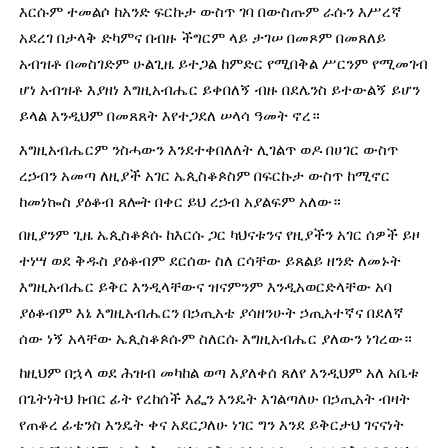
እርሱም ተመልሶ ከአንድ ፍርኩታ ውስጥ ገባ በውስጡም ራሱን እሥረኛ 
አደረገ በታላቅ ድካምና በብዙ ችግርም ላይ ታገሠ በመጾም በመጸለይ 
አብዝቶ በመስገድም ሁልጊዜ ይተጋል ከምድር የሚበቅል ሥርንም የሚመገብ 
ሆነ አብዝቶ እያዘነ እግዚአብሔር ይቀበለኝ ብዙ በደሌንስ ይተውልኝ ይሆን 
ይላል እንዲህም በመጸጸት እየተጋደለ ሠላሳ ዓመት ኖረ።
እግዚአብሔርም ንስሓውን እንደተቀበለለት ሊገልጥ ወዶ በሀገር ውስጥ 
ረኃብን አመጣ ለዚያች አገር ኤጲስቆጶስም በፍርኩታ ውስጥ ከሚኖር 
ከመነኰስ ያዕቆብ ጸሎት በቀር ይህ ረኃብ አያልፍም አለው።
በዚያንም ጊዜ ኤጲስቆጶሱ ከእርሱ ጋር ካህናቱንና የዚያችን አገር ሰዎች ይዞ 
ተነሣ ወደ ቅዱስ ያዕቆብም ደርሰው ስለ ርሳቸው ይጸልይ ዘንድ ለመኑት 
እግዚአብሔር ይቅር እንዲላቸውና ዝናምንም እንዲአወርድላቸው አባ 
ያዕቆብም እኔ እግዚአብሔርን በኃጢአቴ ያሳዘንሁት ኃጢአተኛና በደለኛ 
ሰው ነኝ አላቸው ኤጲስቆጶሱም ስለርሱ እግዚአብሔር ያለውን ነገረው።
ከዚህም በኋላ ወደ ሕዝብ መካከል ወጣ እያለቀሰ ጸለየ እንዲህም አለ አቤቱ 
በጌትነትህ ክብር ፊት የረከሰች እፌን እንዴት እገልጣለሁ በኃጢአት ብዛት 
የጠቆረ ፊቴንስ እንዴት ቀና አደርጋለሁ ነገር ግን እንደ ይቅርታህ ገናናነት 