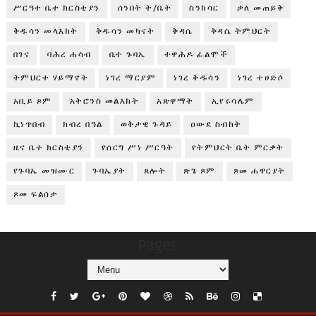
ሥርዓተ ቤተ ክርስቲያን
ሰንበት ት/ቤት
ስንክሳር
ቃለ መጠይቅ
ቅዱሳን መላእክት
ቅዱሳን መካናት
ቅዳሴ
ቅዳሴ ትምህርት
በገና
ባሕረ ሐሳብ
ቤተ ጉባኤ
ተዋሕዶ ፊልሞች
ትምህርተ ሃይማኖት
ነገረ ማርያም
ነገረ ቅዱሳን
ነገረ ተሀድሶ
አቢይ ጾም
አትሮንስ መልእክት
አጽዋማት
ኢየሩሳሌም
ኪነጥበብ
ክብረ በዓል
ወቅታዊ ጉዳይ
ዐውደ ስብከት
ዜና ቤተ ክርስቲያን
የሰርግ ሥነ ሥርዓት
የትምህርት ቤት ምርቃት
የጉባኤ መዝሙር
ጉባኤያት
ጸሎት
ጽጌ ጾም
ጾመ ሐዋርያት
ጾመ ፍልሰታ
Pages