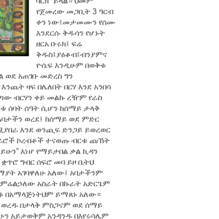
ባርክ” ይላል። ህመም
የጀመረው መጋቢት 3 ዓርብ
ቀን ነው፤መታመሙን የሰሙ
እንደርሱ ቅዱሳን የሆኑት
ዘርአ ቡሩክ፤ ፍሬ
ቅዱስ፤ያዕቆብ፤ብንያምና
ዮሴፍ እንዲሁም በወቅቱ
ል ወደ አጠገቡ መድረስ ግን
ጨት ዛፍ በሌለበት በርሃ እንደ አንበሳ
ወጣው ብርሃን ቀይ መልኩ ረዥም የራስ
ቱ ሰባት ሰዓት ሲሆን ከሰማይ ታላቅ
አባታችን ወረደ፤ ከሰማይ ወደ ምድር
የሚያበራ እንደ ወንጪፍ ድንጋይ ይወረወር
 ተራሮች ኮረብቶች ተናወጡ ብርቱ ጩኸት
ይሁን” እነሆ የማይታበል ቃል ኪዳን
ቋጥሮ ግብር ሰፍሮ መባ ይዞ ቤትህ
ሰማያት አገባዋለሁ አለው፤ አባታችንም
ሆ ምሬልኃለው አስራት በኩራት አድርጌም
ርጉ በአማላጅነትህም ይማጸኑ አለው።
 ወረዱ በታላቅ ምስጋናም ወደ ሰማይ
ካሁን አይታወቅም አንዳንዱ በእየሩሳሌም