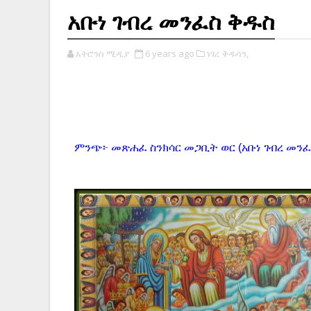
አቡነ ገብረ መንፈስ ቅዱስ
አትሮንስ ሚዲያ
6 years ago
ነገረ ቅዱሳን,
ምንጭ፦ መጽሐፈ ስንክሳር መጋቢት ወር (አቡነ ገብረ መንፈ