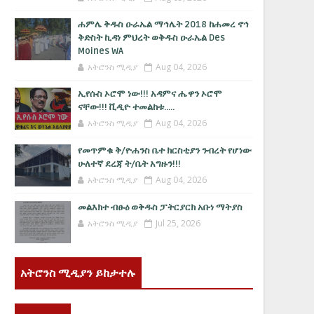
ሐምሌ ቅዱስ ዑራኤል ማኅሌት 2018 ከሐመረ ኖኅ
ቅድስት ኪዳነ ምህረት ወቅዱስ ዑራኤል Des
Moines WA
አትሮንስ ሚዲያ
Aug 04, 2026
ኢየሱስ ኦሮሞ ነው!!! አዳምና ሔዋን ኦሮሞ
ናቸው!!! ቪዲዮ ተመልከቱ.....
አትሮንስ ሚዲያ
Aug 04, 2026
የመጥምቁ ቅ/ዮሐንስ ቤተ ክርስቲያን ንብረት የሆነው
ሁለተኛ ደረጃ ት/ቤት አግዙን!!!
አትሮንስ ሚዲያ
Aug 04, 2026
መልእክተ ብፁዕ ወቅዱስ ፓትርያርክ አቡነ ማትያስ
አትሮንስ ሚዲያ
Jul 25, 2026
አትሮንስ ሚዲያን ይከታተሉ