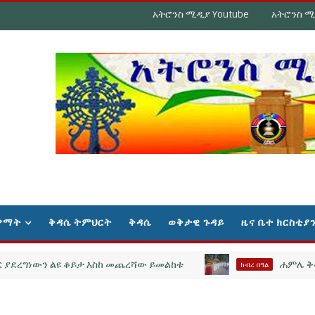
አትሮንስ ሚዲያ Youtube
አትሮንስ ሚ
ዋማት
ቅዳሴ ትምህርት
ቅዳሴ
ወቅታዊ ጉዳይ
ዜና ቤተ ክርስቲያ
ግነውን ልዩ ቆይታ እስከ መጨረሻው ይመልከቱ
ሐምሌ ቅዱስ ዑራኤ
ክብረ በዓል