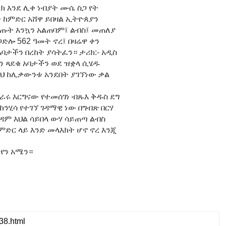
ክ እንደ ሊቀ ነብያት ሙሴ ስጋ የት
 ከምድር አሸዋ ይበዛል ኢትዮጰያን
ጡት እንኳን አልጠባም፤ ልብስ፤ መጠለያ
ድሎ 562 ዓመት ኖረ፤ በዛሬዋ ቀን
ታችን በረከት ያሳትፈን። ታሪክ:- አዲስ
ቀን ጻደቁ አባታችን ወደ ዝቋላ ሲሄዱ
ይህ ከሊቃውንቱ አንደበት ያገኘነው ቃል
ራሩ እርግናው የተመሰገነ ብጹእ ቅዱስ ደግ
ከንሂሳ የተገኘ ገዳማዊ ነው በግብጽ በርሃ
ዳም እህል ሳይበላ ውሃ ሳይጠጣ ልብስ
ምድር ላይ እንድ መላእክት ሆኖ ኖረ እንጂ
የን አሜን።