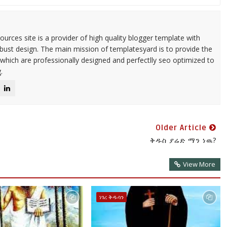
urces site is a provider of high quality blogger template with
ust design. The main mission of templatesyard is to provide the
 which are professionally designed and perfectlly seo optimized to
.
Older Article
ቅዱስ ያሬድ ማን ነዉ?
View More
ነገረ ቅዱሳን