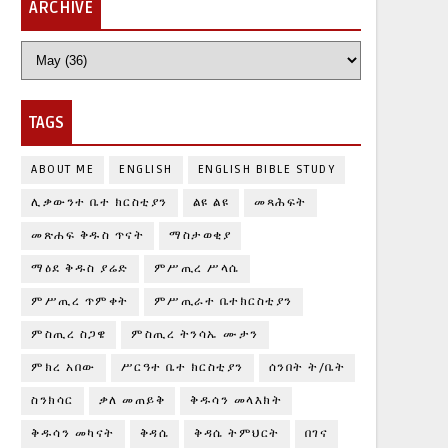
ARCHIVE
TAGS
ABOUT ME
ENGLISH
ENGLISH BIBLE STUDY
ሊቃውንተ ቤተ ክርስቲያን
ልዩ ልዩ
መጻሕፍት
መጽሐፍ ቅዱስ ጥናት
ማስታወቂያ
ማዕደ ቅዱስ ያሬድ
ምሥጢረ ሥላሴ
ምሥጢረ ጥምቀት
ምሥጢራተ ቤተክርስቲያን
ምስጢረ ስጋዌ
ምስጢረ ትንሳኤ ሙታን
ምክረ አበው
ሥርዓተ ቤተ ክርስቲያን
ሰንበት ት/ቤት
ስንክሳር
ቃለ መጠይቅ
ቅዱሳን መላእክት
ቅዱሳን መካናት
ቅዳሴ
ቅዳሴ ትምህርት
በገና