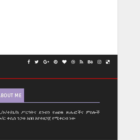
ABOUT ME
ኢ/ኦ/ተ/ቤ/ክ ሥርዓትና ደንብን የጠበቁ ጽሑፎችና ምስሎች
መ/ር ቀሲስ ንጋቱ አበበ እየተዘጋጀ የሚቀርብ ነው