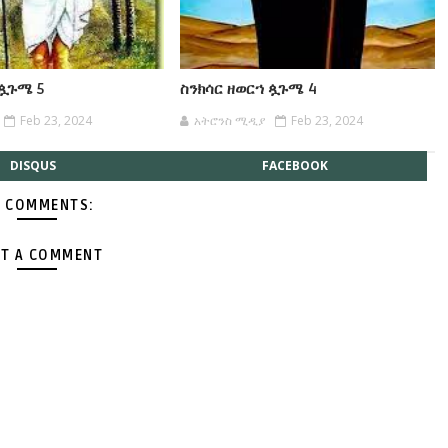
 ጷጉሜ 5
ስንክሳር ዘወርኀ ጷጉሜ 4
Feb 23, 2024
አትሮንስ ሚዲያ
Feb 23, 2024
DISQUS
FACEBOOK
 COMMENTS:
T A COMMENT