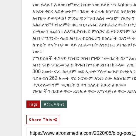
ነው ይላሉ፤ ሌላው በምድረ ከብድ ነው ይላል ግን እስካሁን ል
እንደተቀበረ አይታወቅም። ገድሉ ትሩፋቱ ከሰማይ ከዋክብት
አብዝቶ ይወዳታል፤ ምድራዊ ምግብ አልተመገበም የእናቱን 
አልፈለገም፤ የክረምት ቁር የበጋ ሐሩር እየተፈራረቀበት በተጋ
ሩጫውን ጨረሰ። ለእግዚያብሔር ምስጋና ይሁን እኛንም ከአባ
አበባ የሚገኘው ሳሪስ አቦ ቤተክርስቲያን ከዕለታት በአንዱ 
ለጥቂት ቀናት ቦታው ላይ አርፈውበት እንደነበር ይነገራል፤
ነው።
የማይሰለች ተጋዳይ የክብር ኮከብ የገዳም መብራት ስም አጠ
አቡነ ገብነ ገብረመንፈስ ቅዱስ ከግብጽ ደቡብ ከቆላው አገር 
300 አመት ኖረ።ከዚያም ወደ ኢቴዮፕጵያ ወጥቶ በዝቋላ ገ
ሳይለብስ 262 አመት ኖረ ኑሮውም እንድ ሰው አልነበረም በ
ተጋድሎውንም መጋቢት 5 ቀን በእለተ እሁድ ፈጸመ።
የአባታችን በረከታቸው ረድኤታቸው አማላጅነታቸው አይለ
Tags
# ነገረ ቅዱሳን
Share This