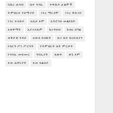
ባሕረ ሐሳብ
ቤተ ጉባኤ
ተዋሕዶ ፊልሞች
ትምህርተ ሃይማኖት
ነገረ ማርያም
ነገረ ቅዱሳን
ነገረ ተሀድሶ
አቢይ ጾም
አትሮንስ መልእክት
አጽዋማት
ኢየሩሳሌም
ኪነጥበብ
ክብረ በዓል
ወቅታዊ ጉዳይ
ዐውደ ስብከት
ዜና ቤተ ክርስቲያን
የሰርግ ሥነ ሥርዓት
የትምህርት ቤት ምርቃት
የጉባኤ መዝሙር
ጉባኤያት
ጸሎት
ጽጌ ጾም
ጾመ ሐዋርያት
ጾመ ፍልሰታ