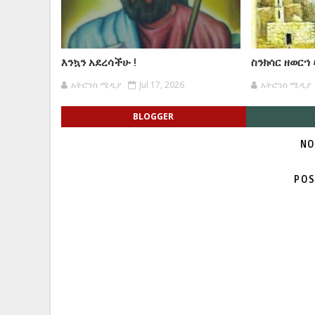
እንኳን አደረሳችሁ !
ስንክሳር ዘወርኀ
አትሮንስ ሚዲያ
Jul 17, 2026
አትሮንስ ሚዲያ
BLOGGER
NO
POS