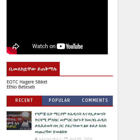
ቢመለከቷቸው ይጠቅማሉ
EOTC Hagere Sibket
Ethio Beteseb
RECENT
POPULAR
COMMENTS
የግምጃ ቤት ማርያም የሐዲሳት እና የሊቃውንት
ትርጓሜ ምስክር መምህር ከሆኑት ከመጋቤ ሐዲስ
ቃለሕይወት በዛ ጋር ያደረግነውን ልዩ ቆይታ እስከ
መጨረሻው ይመልከቱ
አትሮንስ ሚዲያ
Aug 05, 2026