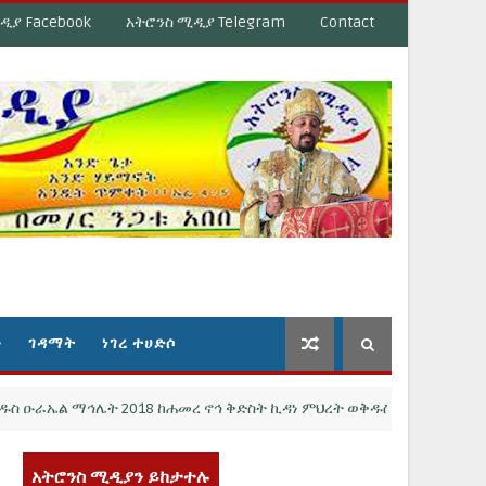
ዲያ Facebook
አትሮንስ ሚዲያ Telegram
Contact
ን
ገዳማት
ነገረ ተሀድሶ
ል ማኅሌት 2018 ከሐመረ ኖኅ ቅድስት ኪዳነ ምህረት ወቅዱስ ዑራኤል Des Moines 
አትሮንስ ሚዲያን ይከታተሉ