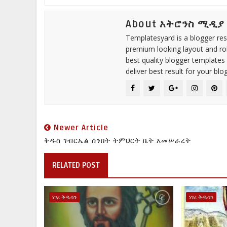
About አትሮንስ ሚዲያ
Templatesyard is a blogger reso
premium looking layout and rob
best quality blogger templates
deliver best result for your blog
Newer Article
ቅዱስ ገብርኤል ሰንበት ትምህርት ቤት አመሠራረት
RELATED POST
ነገረ ቅዱሳን
ነገረ ቅዱሳን