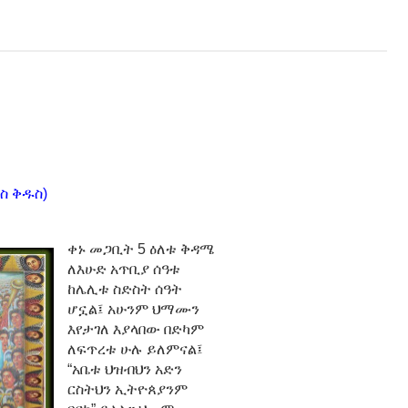
ስ ቅዱስ)
ቀኑ መጋቢት 5 ዕለቱ ቅዳሜ
ለእሁድ አጥቢያ ሰዓቱ
ከሌሊቱ ስድስት ሰዓት
ሆኗል፤ አሁንም ህማሙን
እየታገለ እያላበው በድካም
ለፍጥረቱ ሁሉ ይለምናል፤
“አቤቱ ህዝብህን አድን
ርስትህን ኢትዮጰያንም