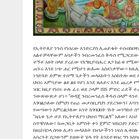
የኢትዮጰያ ንጉስ የነበረው እንድርያስ ሊጠይቁት ተሰብስበዋ
አልተቻላቸውም አባታችን ገብረመንፈስ ቅዱስ የሚጋርደው እን
ተኝቶ አዩት በላዩ ያረፈው የእግዚያብሔር ጸጋ ከፊቱ የሚ
ጠጉሩ እንደ ነጭ ሐር የሚሆን ጽሕሙ አስደነቃቸው። ከሌሊ
ነጎድጓድ ድምጽ ተሰማ ጌታችን መላአክትን አስከትሎ ወደ 
ህብሩ አምሳያው ልዩ ልዩ የሆነ እንደ ጸሐይና እንደ ጨረቃ 
ነበር ከዚያ የነበሩ ሁሉ ፈሩ ወደ ኃላም ሸሹ ምድር ራደች
ንውጽውጽታ ሆነ። “ወዳጄ ገብረመንፈስ ቅዱስ ሰላም ላንተ 
እገባልኃለው ስምህን የጠራ መታሰቢያህን ያደረገውን፤ እጣን 
የመጣውን እምርልኃለው አንተ ከገባህበት ገነት መንግስተ 
“አቤቱ ጌታ ሆይ የኢትዮጰያን ህዝብ ማርልኝ” አለው፤ እነ
ሰጥቼሃለው፤ ከመጋቢት አምስት ቀን ጀምሮ ዝክርህን ያድ
ከዚህ በኃላ ሰባቱ ሊቃነ
መላእክት የአባታችንን ነፍስ ሊቀበሉ
አሳረጉት ስጋውንም ይዘውት ሄዱ የት እንደተቀበረ ግን እስ