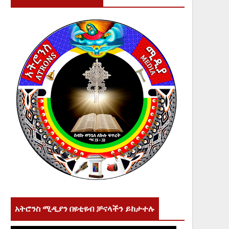
አትሮንስ ሚዲያን በዩቲዩብ ቻናላችን ይከታተሉ