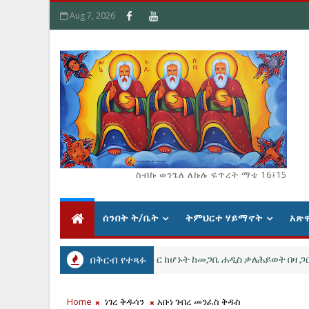
Aug 7, 2026
ስብኩ ወንጌለ ለኩሉ ፍጥረት ማቴ 16፤15
ሰንበት ት/ቤት
ትምህርተ ሃይማኖት
አጽ
ና የሊቃውንት ትርጓሜ ምስክር መምህር ከሆኑት ከመጋቤ ሐዲስ ቃለሕይወት በዛ ጋር ያደረ
በቅርብ የተጻፉ
Home
ነገረ ቅዱሳን
አቡነ ገብረ መንፈስ ቅዱስ