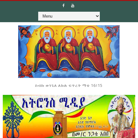
ስብኩ ወንጌለ ለኩሉ ፍጥረት ማቴ 16፤15