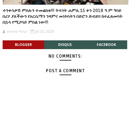
ተንቀሳቃሽ ምስሉን ተመልከቱ!!! ትላንት ሐምሌ 15 ቀን 2018 ዓ.ም ዓባይ
በረሃ ያለችውን የአርሴማን ገዳምና መነኮሳትን በድሮን ድብደባ ከተፈጸመባት
በኋላ የሚያሳይ ምስል ነው!!!
አትሮንስ ሚዲያ
Jul 23, 2026
BLOGGER
DISQUS
FACEBOOK
NO COMMENTS:
POST A COMMENT