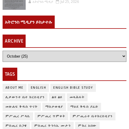
አትሮንስ ሚዲያ
Jul 25, 2026
አትሮንስ ሚዲያን ይከታተሉ
ARCHIVE
TAGS
ABOUT ME
ENGLISH
ENGLISH BIBLE STUDY
ሊቃውንተ ቤተ ክርስቲያን
ልዩ ልዩ
መጻሕፍት
መጽሐፍ ቅዱስ ጥናት
ማስታወቂያ
ማዕደ ቅዱስ ያሬድ
ምሥጢረ ሥላሴ
ምሥጢረ ጥምቀት
ምሥጢራተ ቤተክርስቲያን
ምስጢረ ስጋዌ
ምስጢረ ትንሳኤ ሙታን
ምክረ አበው