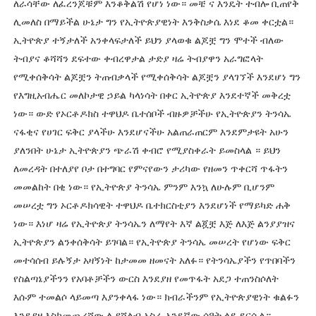
ለራሳቸው ለፈረንጆቹም እንቆቅልሽ የሆነ ነው። መቼ ና እንዴት ተብሎ ቢጠየቅ
ሊመለስ በማይችል ሁኔታ ግን የኢትዮጵያዊነት እንቅስቃሴ እነደ ቆመ ቀርቷል።
ኢትዮጵያ ተኝታለች አንቀላፍታለች ይህን ያላወቁ ልጆቿ ግን ሞተች ብለው
ትብያና ቆሻሻን ደፍተው ቀብረዋታል ታድያ ዛሬ ትብያዋን አራግፎላት
የሚቀሰቅሳት ልጆቿን ትጠብቃላች የሚቀሰቅሳት ልጆቿን ያላገኘች እንደሆነ ግን
የእግዚአብሔር መለኮታዊ ኃይል ካላነሳት በቀር ኢትዮጵያ እንደተኛች መቅረቷ
ነው። ውድ የኦርቶዶክስ ተዋህዶ ቤተሰቦች ብዙዎቻችሁ የኢትዮጵያን ትንሳኤ
ናፋቂና የሀገር ፍቅር ያላችሁ እንደሆናችሁ አልጠራጠርም እንደምታዩት አሁን
ያለንበት ሁኔታ ኢትዮጵያን ጭራሽ ቀብሮ የሚያስቀራት ይመስላል ። ይህን
ለመረዳት በተለያየ ቦታ በተግባር የምናየውን ታሪካው የዘመን ጥቀርሻ ጥፋትን
መመልከት በቂ ነው። የኢትዮጵያ ትንሳኤ ምንም እንኳ ለሁሉም ቢሆንም
መሠረቷ ግን ኦርቶዶክሳዊት ተዋህዶ ቤተክርስቲያን እንደሆነች የማይካድ ሐቅ
ነው። እነሆ ዛሬ የኢትዮጵያ ትንሳኤን ለማየት እኛ ልጇቿ እጅ ለእጅ ልንያያዝና
ኢትዮጵያን ልንቀሰቅሳት ይገባል። የኢትዮጵያ ትንሳኤ መሠረት የሆነው ፍቅር
መተሳሰብ ይሉኝታ አዛኝነት ከታመመ ዘመናት አለፉ። የትንሳኤያችን የጥበባችን
የስልጣኔያችንን የአባቶቻችን ውርስ እንደያዘ የመጥፋት አደጋ ተጠንስሶለት
እሱም ተመልሶ ላይመጣ እያንቀላፋ ነው። ክብራችንም የኢትዮጵያዊነት ቁልፉን
እንደያዘ እስከመጨረሻው ሊያሸልብ አስራ አንደኛው ሰዓት ላይ ደርሷል።