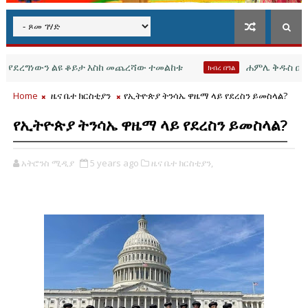
ረግነውን ልዩ ቆይታ እስከ መጨረሻው ተመልከቱ
ሐምሌ ቅዱስ ዑራኤል ማኅ
ክብረ በዓል
Home
ዜና ቤተ ክርስቲያን
የኢትዮጵያ ትንሳኤ ዋዜማ ላይ የደረስን ይመስላል?
የኢትዮጵያ ትንሳኤ ዋዜማ ላይ የደረስን ይመስላል?
አትሮንስ ሚዲያ
5 years ago
ዜና ቤተ ክርስቲያን,