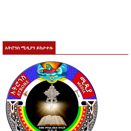
አትሮንስ ሚዲያን ይከታተሉ