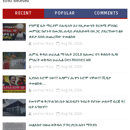
Ethio Beteseb
RECENT
POPULAR
COMMENTS
የግምጃ ቤት ማርያም የሐዲሳት እና የሊቃውንት ትርጓሜ ምስክር
መምህር ከሆኑት ከመጋቤ ሐዲስ ቃለሕይወት በዛ ጋር ያደረግነውን ልዩ
ቆይታ እስከ መጨረሻው ተመልከቱ
አትሮንስ ሚዲያ
Aug 05, 2026
ሐምሌ ቅዱስ ዑራኤል ማኅሌት 2018 ከሐመረ ኖኅ ቅድስት ኪዳነ
ምህረት ወቅዱስ ዑራኤል Des Moines WA
አትሮንስ ሚዲያ
Aug 04, 2026
ኢየሱስ ኦሮሞ ነው!!! አዳምና ሔዋን ኦሮሞ ናቸው!!! ቪዲዮ
ተመልከቱ.....
አትሮንስ ሚዲያ
Aug 04, 2026
የመጥምቁ ቅ/ዮሐንስ ቤተ ክርስቲያን ንብረት የሆነው ሁለተኛ ደረጃ ት/
ቤት አግዙን!!!
አትሮንስ ሚዲያ
Aug 04, 2026
መልእክተ ብፁዕ ወቅዱስ ፓትርያርክ አቡነ ማትያስ