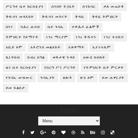
ሥርዓተ ቤተ ክርስቲያን
ሰንበት ት/ቤት
ስንክሳር
ቃለ መጠይቅ
ቅዱሳን መላእክት
ቅዱሳን መካናት
ቅዳሴ
ቅዳሴ ትምህርት
በገና
ባሕረ ሐሳብ
ቤተ ጉባኤ
ተዋሕዶ ፊልሞች
ትምህርተ ሃይማኖት
ነገረ ማርያም
ነገረ ቅዱሳን
ነገረ ተሀድሶ
አቢይ ጾም
አትሮንስ መልእክት
አጽዋማት
ኢየሩሳሌም
ኪነጥበብ
ክብረ በዓል
ወቅታዊ ጉዳይ
ዐውደ ስብከት
ዜና ቤተ ክርስቲያን
የሰርግ ሥነ ሥርዓት
የትምህርት ቤት ምርቃት
የጉባኤ መዝሙር
ጉባኤያት
ጸሎት
ጽጌ ጾም
ጾመ ሐዋርያት
ጾመ ፍልሰታ
Pages