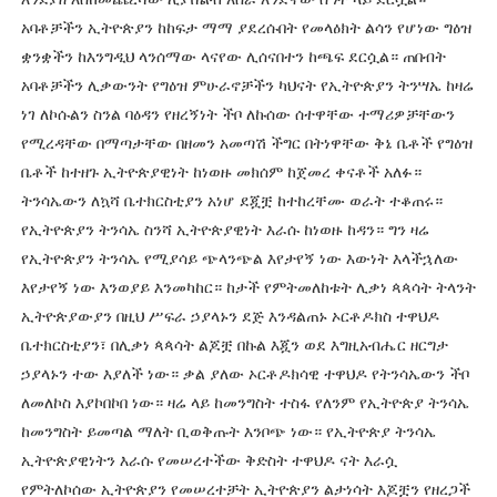
አባቶቻችን ኢትዮጵያን ከከፍታ ማማ ያደረሱበት የመላዕክት ልሳን የሆነው ግዕዝ
ቋንቋችን ከእንግዲህ ላንሰማው ላናየው ሊሰናበተን ከጫፍ ደርሷል። ጠበብት
አባቶቻችን ሊቃውንት የግዕዝ ምሁራኖቻችን ካህናት የኢትዮጵያን ትንሣኤ ከዛሬ
ነገ ለኮሱልን ስንል ባዕዳን የዘረኝነት ችቦ ለኩሰው ሰተዋቸው ተማሪዎቻቸውን
የሚረዳቸው በማጣታቸው በዘመን አመጣሽ ችግር በትነዋቸው ቅኔ ቤቶች የግዕዝ
ቤቶች ከተዘጉ ኢትዮጵያዊነት ከነወዙ መክሰም ከጀመረ ቀናቶች አለፉ።
ትንሳኤውን ለኳሻ ቤተክርስቲያን አነሆ ደጇቿ ከተከረቸሙ ወራት ተቆጠሩ።
የኢትዮጵያን ትንሳኤ ስንሻ ኢትዮጵያዊነት እራሱ ከነወዙ ከዳን። ግን ዛሬ
የኢትዮጵያን ትንሳኤ የሚያሳይ ጭላንጭል እየታየኝ ነው እውነት እላችኋለው
እየታየኝ ነው እንወያይ እንመካከር። ከታች የምትመለከቱት ሊቃነ ጳጳሳት ትላንት
ኢትዮጵያውያን በዚህ ሥፍራ ኃያላኑን ደጅ እንዳልጠኑ ኦርቶዶክስ ተዋህዶ
ቤተክርስቲያን፣ በሊቃነ ጳጳሳት ልጆቿ በኩል እጇን ወደ እግዚአብሔር ዘርግታ
ኃያላኑን ተው እያለች ነው። ቃል ያለው ኦርቶዶክሳዊ ተዋህዶ የትንሳኤውን ችቦ
ለመለኮስ እያኮበኮበ ነው። ዛሬ ላይ ከመንግስት ተስፋ የለንም የኢትዮጵያ ትንሳኤ
ከመንግስት ይመጣል ማለት ቢወቅጡት እንቦጭ ነው። የኢትዮጵያ ትንሳኤ
ኢትዮጵያዊነትን እራሱ የመሠረተችው ቅድስት ተዋህዶ ናት እራሷ
የምትለኮሰው ኢትዮጵያን የመሠረተቻት ኢትዮጵያን ልታነሳት እጆቿን የዘረጋች