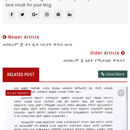
best result for your blog.
Newer Article
መስከረም ፰ ቀን ሊቀ ነቢያት ቅዱስ ሙሴ
Older Article
መስከረም ፯ ዕለት የሚታሰቡ ቅዱሳን
View More
RELATED POST
ዜና ቤተ ክርስቲያን