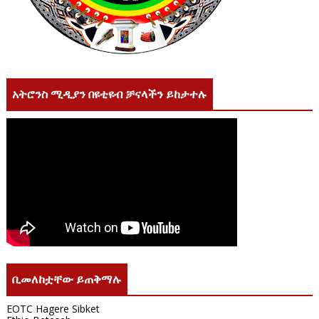
አትሮንስ ሚዲያን በዩቲዩብ ቻናላችን ይከታተሉ
ቢመለከቷቸው ይጠቅማሉ
EOTC Hagere Sibket