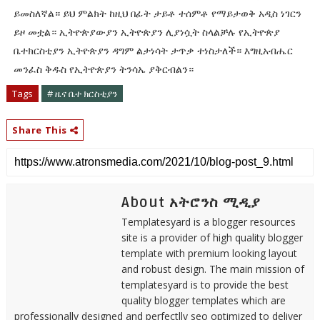
ይመስለኛል። ይህ ምልክት ከዚህ በፊት ታይቶ ተሰምቶ የማይታወቅ አዲስ ነገርን
ይዞ መቷል። ኢትዮጵያውያን ኢትዮጵያን ሊያነሷት ስላልቻሉ የኢትዮጵያ
ቤተክርስቲያን ኢትዮጵያን ዳግም ልታነሳት ታጥቃ ተነስታለች። እግዚአብሔር
መንፈስ ቅዱስ የኢትዮጵያን ትንሳኤ ያቅርብልን።
Tags
# ዜና ቤተ ክርስቲያን
Share This
About አትሮንስ ሚዲያ
Templatesyard is a blogger resources
site is a provider of high quality blogger
template with premium looking layout
and robust design. The main mission of
templatesyard is to provide the best
quality blogger templates which are
professionally designed and perfectlly seo optimized to deliver