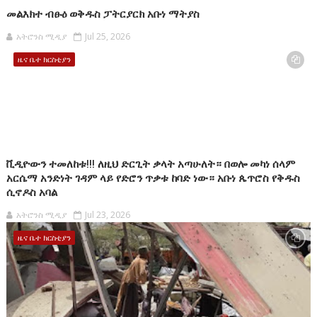
መልእክተ ብፁዕ ወቅዱስ ፓትርያርክ አቡነ ማትያስ
አትሮንስ ሚዲያ
Jul 25, 2026
ዜና ቤተ ክርስቲያን
ቪዲዮውን ተመለከቱ!!! ለዚህ ድርጊት ቃላት አጣሁለት። በወሎ መካነ ሰላም
አርሴማ አንድነት ገዳም ላይ የድሮን ጥቃቱ ከባድ ነው። አቡነ ጴጥሮስ የቅዱስ
ሲኖዶስ አባል
አትሮንስ ሚዲያ
Jul 23, 2026
ዜና ቤተ ክርስቲያን