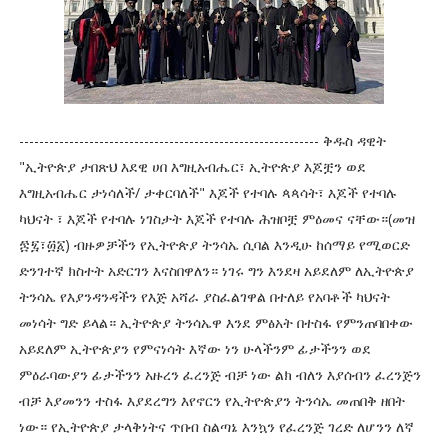
------------------------------------------------------------ ቅዱስ ዳዊት
"ኢትዮጵያ ታበጽህ እደዊ ሀበ እግዚአብሔር፣ ኢትዮጵያ እጆቿን ወደ
እግዚአብሔር ታነሳለች/ ታቀርባለች" እጆች የተባሉ ጳጳሳት፣ እጆች የተባሉ
ካህናት ፣ እጆች የተባሉ ነገስታት እጆች የተባሉ ሕዝቦቿ ምዕመና ናቸው።(መዝ
፷፯፣፴፩) ብዙዎቻችን የኢትዮጵያ ትንሳኤ ሲባል እንዲሁ ከሰማይ የሚወርድ
ድንገተኛ ክስተት አድርገን እናስበዋለን። ነገሩ ግን እንደዛ አይደለም ለኢትዮጵያ
ትንሳኤ የእያንዳንዳችን የእጅ አሻራ ያስፈልገዋል በተለይ የአባቶች ካህናት
መነሳት ግድ ይላል። ኢትዮጵያ ትንሳኤዋ እንደ ምፅአት በተስፋ የምንጠባበቀው
አይደለም ኢትዮጵያን የምናነሳት እኛው ነን ሁላችንም ፊታችንን ወደ
ምዕራባውያን ፊታችንን አዙረን ፈረንጅ ብቻ ነው ልክ ብለን እያሰብን ፈረንጅን
ብቻ እያመንን ተስፋ እያደረግን እየኖርን የኢትዮጵያን ትንሳኤ መጠበቅ ዘበት
ነው። የኢትዮጵያ ታላቅነትና ጥበብ ስልጣኔ እንኳን የፈረንጅ ገረድ ለሆንን ለኛ