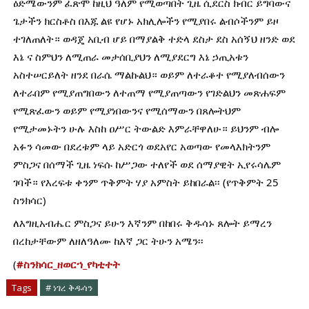
ዕድሜውንም ፈጽሞ ከዚህ ዓለም የሚወጣበት ጊዜ ሲደርስ ክብር ይግባውና 
ጌታችን ክርስቶስ በእጁ ልዩ የሆኑ አክሊሎችን የሚያበሩ ልብሶችንም ይዞ 
ተገለጠለት። ወዳጄ አቢብ ሆይ በማያልቅ ተድላ ደስታ ደስ አሰኝህ ዘንድ ወደ 
እኔ ና ስምህን ለሚጠራ መታሰቢያህን ለሚያደርግ እኔ ኃጢአቱን 
አስተሠርይለት ዘንደ በራሴ ማልኩልህ። ወይም ለተራቆተ የሚያለብሰውን 
ለተራበም የሚያጠግበውን ለተጠማ የሚያጠጣውን የገድልህን መጽሐፍም 
የሚጽፈውን ወይም የሚያነበውንና የሚሰማውን በጸሎትህም 
የሚታመኑትን ሁሉ እስከ ዐሥር ትውልድ እምራቸዋለሁ። ይህንም ብሎ 
አፉን ሳመው በደረቱም ላይ አድርጎ ወደአየር አወጣው የመላእክትንም 
ምስጋና በሰማች ጊዜ ነፍሱ ከሥጋው ተለየች ወደ ሰማያዊት ኢየሩሳሌም 
ገባች። የእረፍቱ ቀንም ጥቅምት ሃያ አምስት ይከበራል፡፡ (የጥቅምት 25 
ስንክሳር)
ለእግዚአብሔር ምስጋና ይሁን እኛንም በከበሩ ቅዱሳኑ ጸሎት ይማረን 
በረከታቸውም ለዘለዓለሙ ከእኛ ጋር ትሁን አሜን፡፡
(
#ስንክሳር_ዘወርኀ_የካቲተት
Tags
# ነገረ ቅዱሳን