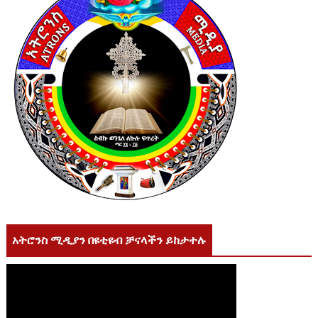
አትሮንስ ሚዲያን በዩቲዩብ ቻናላችን ይከታተሉ