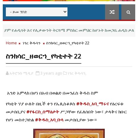
የሐዲሳት እና የሊቃውንት ትርጓሜ ምስክር መምህር ከሆኑት ከመጋቤ ሐዲስ ቃለሕይወት በ
Home
ነገረ ቅዱሳን
ስንክሳር_ዘወርኀ_የካቲተት 22
ስንክሳር_ዘወርኀ_የካቲተት 22
አትሮንስ ሚዲያ
3 years ago
ነገረ ቅዱሳን,
አንድ አምላክ በሆነ በአብ በወልድ በመንፈስ ቅዱስ ስም
የካቲት ሃያ ሁለት በዚች ቀን የኤጲስቆጶስ 
#ቅዱስ_አባ_ማሩና
 የዕረፍቱ 
መታሰቢያና 
#የፋርስ_ሰማዕታት
 ሥጋቸው የፈለሰበት ነው፣ ታላቅና ክቡር 
የሆነ መስተጋድል 
#ቅዱስ_አባ_ቡላ
 መታሰቢያው ነው።