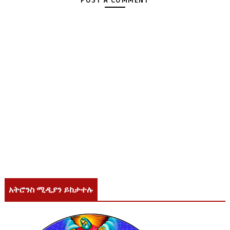
POST A COMMENT
አትሮንስ ሚዲያን ይከታተሉ