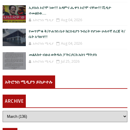
ኢየሱስ ኦሮሞ ነው!!! አዳምና ሔዋን ኦሮሞ ናቸው!!! ቪዲዮ
ተመልከቱ.....
አትሮንስ ሚዲያ
Aug 04, 2026
የመጥምቁ ቅ/ዮሐንስ ቤተ ክርስቲያን ንብረት የሆነው ሁለተኛ ደረጃ ት/
ቤት አግዙን!!!
አትሮንስ ሚዲያ
Aug 04, 2026
መልእክተ ብፁዕ ወቅዱስ ፓትርያርክ አቡነ ማትያስ
አትሮንስ ሚዲያ
Jul 25, 2026
አትሮንስ ሚዲያን ይከታተሉ
ARCHIVE