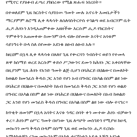
የሚኖር የያዕቆብ ፈጣሪ ያከበረው የሚል ጽሑፍ ነበረበት።
በተወለደም ጊዜ ክርስትና ሳያስነሡ ዓመት ሙሉ አኖሩት እመቤታችን 
ማርያምም ለሮሜ ሊቀ ጳጳሳት ለሰለባስትርዮስ ተገልጣ ወደ አብርሃም ቤት 
ሒዶ ሕፃኑን እንዲአጠምቀው አዘዘችው እርሱም ሒዶ የክርስትና 
ጥምቀትን አጠመቀው ስሙንም ቡላ ብሎ ሰየመው እናትና አባቱም 
ሳይነግሩት ቡላ ስለ ሰየመው አደነቁ ዕፁብ ዕፁብ አሉ።
ከዚህም በኋላ ሊቀ ጳጳሳቱ በጸለየ ጊዜ የቊርባን ኅብስትና ወይን የተመላ 
ጽዋ ከሰማይ ወረደ እርሱም ቀድሶ ሥጋውንና ደሙን ከሕፃኑ ጋር አቀበላቸው 
በዚያንም ጊዜ ሕፃኑ የአንድ ዓመት ልጅ ሲሆን በባሕርይ በህልውና በመለኮት 
ከወልድ ከመንፈስ ቅዱስ ጋር አንድ የሆነ አብ በግብር በአካል በሰም ልዩ ነው 
በባሕርይ በህልውና በመለኮት ከአብ ከመንፈስ ቅዱስ ጋር አንድ የሆነ ወልድ 
በግብር በአካል በስም ልዩ ነው በባሕርይ በህልውና በመለኮት በአብ ከወልድ 
ጋር አንድ የሆነ መንፈስ ቅዱስ በግብር በአካል በስም ልዩ ነው ብሎ ተናገረ።
ከጥቂት ዘመንም በኋላ አባትና እናቱ ኅዳር ሰባት ቀን ሙተው ሕፃኑ ብቻውን 
ቀረ። ሕፃኑም ዐሥር ዓመት በሆነው ጊዜ ለጣዖት መስገድን የሚያዝ ከሀዲ 
መኰንን መጣ ቅዱስ ቡላም በሰማ ጊዜ ወደ መኰንኑ ሒዶ የረከሱ 
አማልክቶቹን ረገመ መኰንኑም በአካል ታናሽነቱን አይቶ እጅግ አደነቀ 