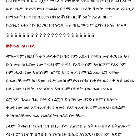
ክርስቲያንን ሠሩ እርሷም ማረፊያ የተባለች ናት። ከዚህም በኋላ ይህ አባት 
ወደ ንጉሥ ቴዎዶስዮስ ተመልሶ በሮሜ አገር ሁለት ዓመት ተቀመጠ የእነዚያ 
ሰማዕታት ቤተ ክርስቲያን በከበረችበት በዚች ዕለት አረፈ ከቤተ 
ክርስቲያኒቱም ክብር ጋር በዓሉንና መታሰቢያውን የሚያከብሩለት ሆኑ።
✞✞✞✞✞✞✞✞✞✞✞✞✞✞✞✞✞✞✞✞✞✞
#ቅዱስ_አባ_ቡላ
ዳግመኛም በዚህች ቀን ታላቅና ክብር የሆነ አቢብ የተባለ መስተጋድል አባ 
ቡላ መታሰቢያው ነው። የዚህም ቅዱስ የአባቱ ስም አብርሃም የእናቱም 
ስም ሐሪክ ነው እነርሱም ከሮሜ አገር ሉፊ ከሚባል አውራጃ ናቸው 
በዘመናቸውም ከሀዲው ንጉሥ መክስምያኖስ በክርስቲያን ወገኖች ላይ መከራ 
ስለ አመጣ ስደት ሁኖ ነበርና እነርሱም በስደት ብዙ ዘመን ኖሩ።
ልጅንም በአጡ ጊዜ የተባረከ ልጅን ይሰጣቸው ዘንድ በጾም በጸሎት 
ተወስነው ወደ እግዚአብሔር ለመኑ የእግዚአብሔርም መልአክ በሕልም 
ተገለጠላቸውና ፍሬ የመላበትን ዘለላ ሰጣቸው።
ይህም ቅዱስ በተፀነሰ ጊዜ በቤታቸው አጠገብ ታላቅ ዛፍ በቀለ በቅጠሉም 
ላይ በሮማይስጥ ቋንቋ ቡላ የእግዚአብሔር አገልጋይ በጽዮንም አድሮ 