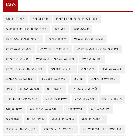
TAGS
ABOUT ME
ENGLISH
ENGLISH BIBLE STUDY
ሊቃውንተ ቤተ ክርስቲያን
ልዩ ልዩ
መጻሕፍት
መጽሐፍ ቅዱስ ጥናት
ማስታወቂያ
ማዕደ ቅዱስ ያሬድ
ምሥጢረ ሥላሴ
ምሥጢረ ጥምቀት
ምሥጢራተ ቤተክርስቲያን
ምስጢረ ስጋዌ
ምስጢረ ትንሳኤ ሙታን
ምክረ አበው
ሥርዓተ ቤተ ክርስቲያን
ሰንበት ት/ቤት
ስንክሳር
ቃለ መጠይቅ
ቅዱሳን መላእክት
ቅዱሳን መካናት
ቅዳሴ
ቅዳሴ ትምህርት
በገና
ባሕረ ሐሳብ
ቤተ ጉባኤ
ተዋሕዶ ፊልሞች
ትምህርተ ሃይማኖት
ነገረ ማርያም
ነገረ ቅዱሳን
ነገረ ተሀድሶ
አቢይ ጾም
አትሮንስ መልእክት
አጽዋማት
ኢየሩሳሌም
ኪነጥበብ
ክብረ በዓል
ወቅታዊ ጉዳይ
ዐውደ ስብከት
ዜና ቤተ ክርስቲያን
የሰርግ ሥነ ሥርዓት
የትምህርት ቤት ምርቃት