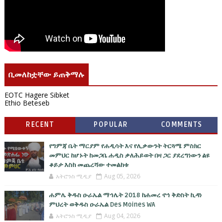
ቢመለከቷቸው ይጠቅማሉ
EOTC Hagere Sibket
Ethio Beteseb
RECENT
POPULAR
COMMENTS
የግምጃ ቤት ማርያም የሐዲሳት እና የሊቃውንት ትርጓሜ ምስክር
መምህር ከሆኑት ከመጋቤ ሐዲስ ቃለሕይወት በዛ ጋር ያደረግነውን ልዩ
ቆይታ እስከ መጨረሻው ተመልከቱ
አትሮንስ ሚዲያ
Aug 05, 2026
ሐምሌ ቅዱስ ዑራኤል ማኅሌት 2018 ከሐመረ ኖኅ ቅድስት ኪዳነ
ምህረት ወቅዱስ ዑራኤል Des Moines WA
አትሮንስ ሚዲያ
Aug 04, 2026