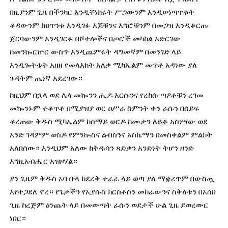
በዚያንም ጊዜ በችንካር እንዲቸነክሩት ሥጋውንም እንዲሠነጣጥቁት 
ቆዳውንም ከዐጥንቱ እንዲገፉ እጆቹንና እግሮቹንም በመጋዝ እንዲቆርጡ 
ጀርባውንም እንዲገርፉ በሾተሎችና በጦሮች መካከል አድርገው 
ከመንኰርኵር ውስጥ እንዲጨምሩት ዳግመኛም በመንገድ ላይ 
እንዲጐትቱት አዘዘ የመላእክት አለቃ ሚካኤልም መጥቶ አዳነው ያለ 
ጉዳትም ጤነኛ አደረገው።
ከዚህም በኋላ ወደ ሌላ መኰንን ሒዶ እርሱንና የረከሱ ጣዖቶቹን ረገመ 
መኰንኑም ተቆጥቶ በሚያዝያ ወር ዐሥራ ስምንት ቀን ራሱን በሰይፍ 
ቆረጠው ቅዱስ ሚካኤልም ከሰማይ ወርዶ ከሙታን ለይቶ አስነሣው ወደ 
አንድ ገዳምም ወስዶ የምንኲስና ልብስንና አስኬማን በመስቀልም ምልክት 
አለበሰው። እንዲህም አለው ከቅዱሳን ጻድቃን አንድነት ትሆን ዘንድ 
እግዚአብሔር አዝዞሃል።
ያን ጊዜም ቅዱስ አባ ቡላ ከደረቅ ተራራ ላይ ወጣ ያለ ማቋረጥም በውስጧ 
እየተጋደለ ኖረ። የጌታችን የኢየሱስ ክርስቶስን መከራውንና ስቅለቱን በአሰበ 
ጊዜ ከረጅም ዕንጨት ላይ በመውጣት ራሱን ወደታች ሁል ጊዜ ይወረውር 
ነበር።