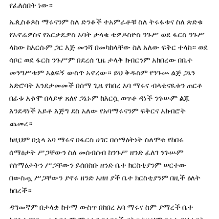
የፈለሰበት ነው።
ኤጲስቆጶስ ማሩናንም ስለ ድንቆች ተአምራቶቹ ስለ ትሩፋቱና ስለ ጽድቁ 
የአኖሬዎስና የአርቃዴዎስ አባት ታላቁ ቴዎዶስዮስ ንጉሥ ወደ ፋርስ ንጉሥ 
ላከው ከእርሱም ጋር እጅ መንሻ በመካከላቸው ስለ አለው ፍቅር ተላከ። ወደ 
ሳቦር ወደ ፋርስ ንጉሥም በደረሰ ጊዜ ታላቅ ክብርንም አከበረው በቤተ 
መንግሥቱም እልፍኝ ውስጥ አኖረው። ይህ ቅዱስም የንጉሡ ልጅ ጋኔን 
አድሮባት እንደታመመች በሰማ ጊዜ የከበረ አባ ማሩና ብላቴናዪቱን ጠርቶ 
በፊቱ አቁሞ በላይዋ ጸለየ ጋኔኑም ከእርሷ ወጥቶ ዳነች ንጉሡም ልጁ 
እንደዳነች አይቶ እጅግ ደስ አለው የአባማሩናንም ፍቅርና አክብሮት 
ጨመረ።
ከዚህም በኋላ አባ ማሩና በፋርስ ሀገር በሰማዕትነት ስለሞቱ የከበሩ 
ሰማዕታት ሥጋቸውን ስለ መሰብሰብ ከንጉሥ ዘንድ ፈለገ ንጉሡም 
የሰማዕታትን ሥጋቸውን ይሰበስቡ ዘንድ ቤተ ክርስቲያንም ሠርተው 
በውስጧ ሥጋቸውን ያኖሩ ዘንድ አዘዘ ያች ቤተ ክርስቲያንም በዚች ዕለት 
ከበረች።
ዳግመኛም በታላቋ ከተማ ውስጥ በከበረ አባ ማሩና ስም ያማረች ቤተ 