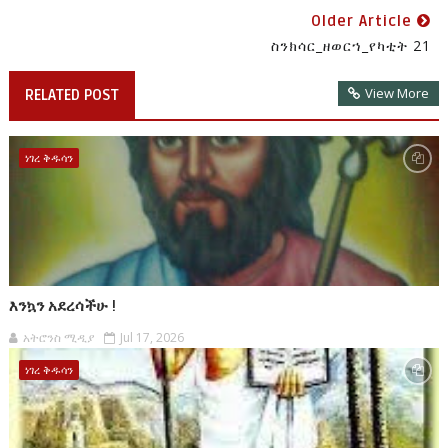
Older Article
ስንክሳር_ዘወርኀ_የካቲት 21
View More
RELATED POST
ነገረ ቅዱሳን
እንኳን አደረሳችሁ !
አትሮንስ ሚዲያ
Jul 17, 2026
ነገረ ቅዱሳን