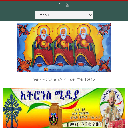
ስብኩ ወንጌለ ለኩሉ ፍጥረት ማቴ 16፤15