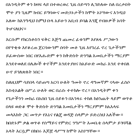
በአንዲትም ቀን ከዛፍ ላይ በተወረወረ ጊዜ ሰይጣን ሊገድለው ስለ በረታበት 
ሞተ ያን ጊዜም ክብር ይግባውና መድኃኑታችን ከሞት አነሣውና እንዲህ 
አለው ከእንግዲህ ስምህ ቡላ አይሁን አቢብ ይባል እንጂ የብዙዎች አባት 
ትሆናለህና።
እርሱም የክርስቶስን ፍቅር እጅግ ጨመረ ፊቱንም እየጸፋ ሥጋውን 
በየጥቂቱ እየቆረጠ ጀርባውንም ሰባት መቶ ጊዜ እየገረፈ ኖረ ጌታችንም 
ይፈውሰው ነበር በየእሑድም ቀን ከቅድስት ድንግል እመቤታችን ማርያም 
እንደተወለደ በሌሎች ቀኖችም እንደተያዘና ከአይሁድ መከራ እንደ ተቀበለ 
ሁኖ ይገለጽለት ነበር።
ስለዚህም ሳይበላ ሳይጠጣ አርባ ሁለት ዓመት ኖረ ዳግመኛም ናላው ፈስሶ 
እስቲአልቅ ዐሥራ ሁለት ወር በራሱ ተተክሎ ኖረ። በአንዲትም ቀን 
የጌታችንን መከራ በአሰበ ጊዜ ሰይፉን በአንጻሩ ተከለ ከዕንጨት ላይም ወጥቶ 
በላዩ ወድቆ ሞተ ቅድስት ድንግል እመቤታችን ማርያምም ከአእላፍ 
መላእክት ጋር መጥታ የእኔና የልጄ ወዳጅ ሰላምታ ይድረስህ አለችው። 
ከበድኑም ቃል ወጥቶ የሰማይና የምድር ንግሥት እመቤቴ ሰላምታ ይገባሻል 
አላት እርሷም በከበሩ እጆቿ ዳሥሣ ከሞት አስነሣቸው።