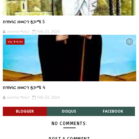
ስንክሳር ዘወርኀ ጷጉሜ 5
አትሮንስ ሚዲያ
Feb 23, 2024
ነገረ ቅዱሳን
ስንክሳር ዘወርኀ ጷጉሜ 4
አትሮንስ ሚዲያ
Feb 23, 2024
BLOGGER
DISQUS
FACEBOOK
NO COMMENTS: