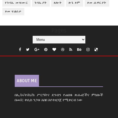
የጉባኤ መዝሙር
ጉባኤያት
ጸሎት
ጽጌ ጾም
ጾመ ሐዋርያት
ጾመ ፍልሰታ
Pages
ABOUT ME
በኢ/ኦ/ተ/ቤ/ክ ሥርዓትና ደንብን የጠበቁ ጽሑፎችና ምስሎች
በመ/ር ቀሲስ ንጋቱ አበበ እየተዘጋጀ የሚቀርብ ነው