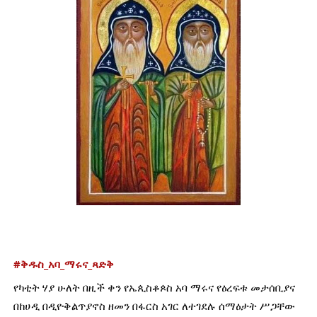
#ቅዱስ_አባ_ማሩና_ጻድቅ
የካቲት ሃያ ሁለት በዚች ቀን የኤጲስቆጶስ አባ ማሩና የዕረፍቱ መታሰቢያና 
በከሀዲ በዲዮቅልጥያኖስ ዘመን በፋርስ አገር ለተገደሉ ሰማዕታት ሥጋቸው 