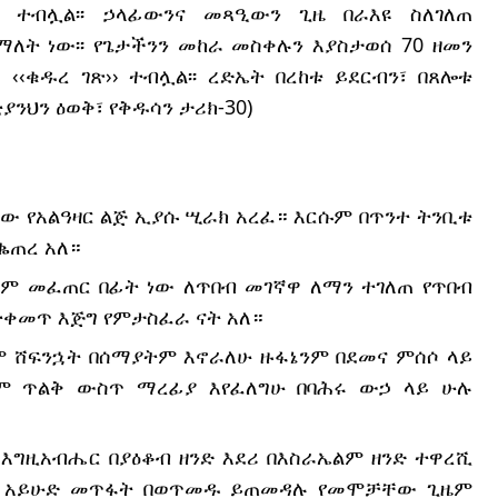
› ተብሏል፡፡ ኃላፊውንና መጻዒውን ጊዜ በራእዩ ስለገለጠ 
ማለት ነው፡፡ የጌታችንን መከራ መስቀሉን እያስታወሰ 70 ዘመን 
‹ቁዱረ ገጽ›› ተብሏል፡፡ ረድኤት በረከቱ ይደርብን፣ በጸሎቱ 
ቲያንህን ዕወቅ፣ የቅዱሳን ታሪክ-30) 
ው የአልዓዛር ልጅ ኢያሱ ሢራክ አረፈ። እርሱም በጥንተ ትንቢቱ 
ቈጠረ አለ።
ለም መፈጠር በፊት ነው ለጥበብ መገኛዋ ለማን ተገለጠ የጥበብ 
ትቀመጥ እጅግ የምታስፈራ ናት አለ።
ም ሸፍንኋት በሰማያትም እኖራለሁ ዙፋኔንም በደመና ምሰሶ ላይ 
ም ጥልቅ ውስጥ ማረፊያ እየፈለግሁ በባሕሩ ውኃ ላይ ሁሉ 
እግዚአብሔር በያዕቆብ ዘንድ እደሪ በእስራኤልም ዘንድ ተዋረሺ 
ስለ አይሁድ መጥፋት በወጥመዱ ይጠመዳሉ የመሞቻቸው ጊዜም 