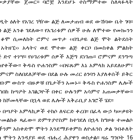
ሠቃያቸው ጀመር፡፡ ባሮቿ እንደሆኑ ተስማምተው ስለጻፉላት 
ዲት ዕለት የአገረ ገዥው ልጅ ለመታጠብ ወደ ውሽባው ቤት ገባ፡፡ 
 ልጅ አንቆ ገደለው፡፡ የአገሪቱም ሰዎች ሁሉ ለሞተው የመኰንን 
ቆሞ ሲመለከት ሮምና መጥታ ‹‹በጌታዬ ልጅ ሞት ልትደሰት 
 አትዘኚ›› አላትና ወደ ሞተው ልጅ ቀርቦ በመስቀል ምልክት 
 ድኖ ተነሣ፡፡ የሀገሪቱም ሰዎች እጅግ ደነገጡ፡፡ ሮምናም ደንግጣ 
ጠየቀችው፡፡ ቅዱስ ዮሐንስም ‹‹በፍጹም እኔ አምላክ አይደለሁም፣ 
፡ ሮምናም ስለበደለቻቸው በደል ሁሉ መሪር ዕንባን እያለቀሰች ይቅር 
ዝቡም ውስጥ ብዙዎቹ በጌታችን አመኑ፡፡ ቅዱስ ዮሐንስም ሌሎች 
ሰበከ ከጣዖት አገልጋዮች በቀር ሁሉንም አሳምኖ አጠመቃቸው፡፡ 
 ከሾመላቸው በኋላ ወደ ሌሎች አቅራቢያ አገሮች ሄደ፡፡
ጣዖት አምላኪዎች ተከሶ ለፍርድ ቀረበ፡፡ በፈላ ውኃ ካሠቃዩት 
ተመልክቶ ጻፈው፡፡ ድምጥያኖስም ከተገደለ በኋላ ከግዞቱ ተመልሶ 
ታችንም አስቀድሞ ሞትን እንደማይቀምስ ለዮሐንስ ቃል ገብቶለት 
ኖክ ሞትን እንዳያይ ወደ ብሔረ ሕያዋን ወስታል፡፡ ዛሬ ግንቦት 16 