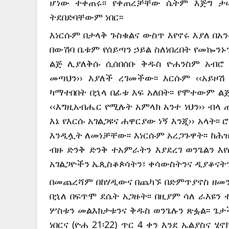
ሆነው ተቀጠሩ፡፡ የቀጠረቻቸው ሴትም እጅግ ታ
ትደበድባቸውም ነበር፡፡
እነርሱም በታላቅ ጉስቁልና ውስጥ እየኖሩ እያለ በአን
በውሽባ ቤቱም የሰይጣን ኃይል ስለነበረበት የመኰንኑን
ልጅ ሊያለቅሱ ሲሰበሰቡ ቅዱስ ዮሐንስም አብሮ 
መጣህን›› እያለች ረገመችው፡፡ እርሱም ‹‹አይዞሽ
ካማተበበት በኋላ በፊቱ እፍ አለበት፡፡ የሞተውም ልጅ
‹‹እግዚአብሔር የሚሉት አምላክ አንተ ነህን›› ብላ 
እኔ የእርሱ አገልጋዩና ሐዋርያው ነኝ እንጂ›› አላት፡
እንዲሏት ለመነቻቸው፡፡ እነርሱም አረጋጉዋት፡፡ ከሕ
ብዙ ድንቅ ድንቅ ተአምራትን እያደረገ ወንጌልን እየ
አገልጋዮችን ኤጲስቆጶሳትን፣ ቀሳውስትንና ዲያቆናትን
በመጨረሻም በከሃዲውና በጨካኙ በድምጥያኖስ ዘመን በ
በኋለ በፍጥሞ ደሴት አጋዙት፡፡ በዚያም ሳለ ራእዩን 
ሦስቱን መልእክታቱንና ቅዱስ ወንጌሉን ጽፏል፡፡ ጌ
ነበርና (ዮሐ 21፡22) ጥር 4 ቀን እንደ ኤልያስና ሄ