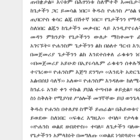
ጠብቋታል፡፡ እናቱም በሕፃንነቱ ስለሞተች እመቤታች
ከጌታችን ጋር ይመሳል ነበር፡፡ ቅዱስ ዮሐንስ ሥዕል 
ጢባርዮስ ቄሳር ልጁ በሽተኛ ነበር፡፡ የጌታችንን የ
ስለነበር ልጁን ከጌታችን መቃብር ላይ እንዲያኖሩለት
መዳን ምክንያት የጌታችንን ውለታ ማስቀመጥ ፈ
አገናኙት፡፡ ዮሐንስም ጌታችንን ልክ በዕለተ ዓርብ እ
በመጀመሪያ ጌታችንን ልክ እንደተሰቀለ ራቁቱን ነበ
‹‹በመጀመሪያ አይሁድ በኢየሩሳሌም ራቁቴን ሰቀሉኝ፣
ተናገረው፡፡ ዮሐንስም እጅግ ደንግጦ ‹‹እንዴት አድር
አልብሰህ ሳለኝ›› አለው፡፡ ዮሐንስም እንዳለው ከለ
ከንፈሩ አንድ ቀን ተኩል ያህል ተጣብቆ ቆይቷል፡፡ 
ስነ ስቅለት የሚያሳዩ ሥዕሎች መገኛቸው ይህ ወንጌላ
ቅዱስ ዮሐንስ በተለያዩ ስሞች ይጠራል፡፡ በሕይወቱና
ይወደው ስለነበር ‹‹ፍቁረ እግዚእ›› ተባለ፡፡ የታ
‹‹ዮሐንስ ወልደ ዘብድዮስ›› ተባለ፡፡ ለጌታችን ባ
የጌታችንን አምላክነት በመግለጡ ‹‹ወልደ ነጎድጓድ›› 