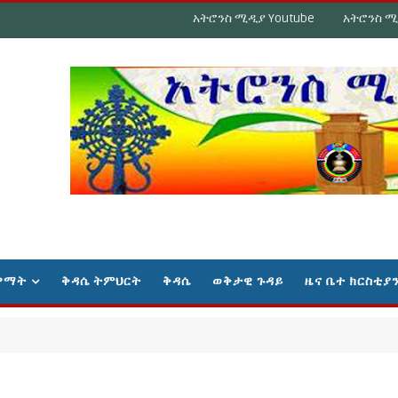
አትሮንስ ሚዲያ Youtube
አትሮንስ ሚ
ዋማት
ቅዳሴ ትምህርት
ቅዳሴ
ወቅታዊ ጉዳይ
ዜና ቤተ ክርስቲያ