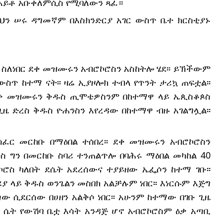
አይቶ አቡቀለምሲስ የሚባለውን ጻፈ።
ን ሠሩ ዳግመኛም በእስክንድርያ አገር ውስጥ ቤተ ክርስቲያኑ 
 ስለነበር ደቀ መዝሙሩን አብሮኮሮስን አስከትሎ ሄደ፡፡ ይኽችውም 
ውስጥ ከተማ ናት፡፡ ዛሬ ኢያዞሎክ ተብላ የጥንት ታሪኳ ጠፍቷል፡፡ 
ደቀ መዝሙሩን ቅዱስ ጢሞቴዎስንም በከተማዋ ላይ ኤጲስቆጶስ 
 ጊዜ ድረስ ቅዱስ ዮሐንስን እየረዳው በከተማዋ ብዙ አገልግሏል፡፡ 
ፈር መርከቡ በማዕበል ተሰበረ፡፡ ደቀ መዝሙሩን አብሮኮሮስን 
ስ ግን በመርከቡ ስባሪ ተንጠልጥሎ በባሕሩ ማዕበል መካከል 40 
ሮስ ካለበት ደሴት አደረሰውና ተያይዘው ኤፌሶን ከተማ ገቡ፡፡ 
ላይ ቅዱስ ወንጌልን መስበክ አልቻሉም ነበር፡፡ እነርሱም እጅግ 
 ሲደርሰው በሀዘን አልቅሶ ነበር፡፡ አሁንም ከተማው በገቡ ጊዜ 
ሴት የውሽባ ቤቷ እሳት አንዳጅ ሆኖ አብሮኮሮስም ዕቃ አጣቢ 