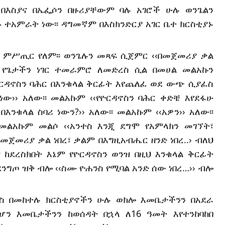
በእስያና በኤፌሶን በዙሪያቸውም ባሉ አገሮች ሁሉ ወንጌልን 
ተአምራት ነው፡፡ ዳግመኛም በእስክንድርያ አገር ቤተ ክርስቲያኑ 
ምሥጢር የለም፡፡ ወንጌሉን መጻፍ ሲጀምር ‹‹በመጀመሪያ ቃል 
ሎ የጌታችን ነገር ተመራምሮ ለመድረስ ሲል በመሀል መልአኩን 
ዮርዳኖስን ባሕር በእንቁላል ቅርፊት እየጨለፈ ወደ ውጭ ሲያፈስ 
ው›› አለው፡፡ መልአኩም ‹‹የዮርዳኖስን ባሕር ቀድቼ እየደፋሁ 
ንቁላል ስባሪ ነውን?›› አለው፡፡ መልአኩም ‹‹አዎን›› አለው፡፡ 
 መልአኩም መልሶ ‹‹አንተስ እንጂ ደግሞ የአምላክን መገኘት፣ 
መሪያ ቃል ነበረ፣ ቃልም በእግዚአብሔር ዘንድ ነበረ..› ብለህ 
ከደረስክበት እኔም የዮርዳኖስን ወንዝ በዚህ እንቁላል ቅርፊት 
ንግጦ ዝቅ ብሎ ‹‹ስሙ ዮሐንስ የሚባል አንድ ሰው ነበረ…›› ብሎ 
ስ በመከተሉ ክርስቲያኖችን ሁሉ ወክሎ እመቤታችንን በአደራ 
ን እመቤታችንን ከወሰዳት በኋላ ለ16 ዓመት እየተንከባከበ 