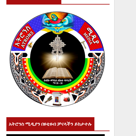
አትሮንስ ሚዲያን በዩቲዩብ ቻናላችን ይከታተሉ