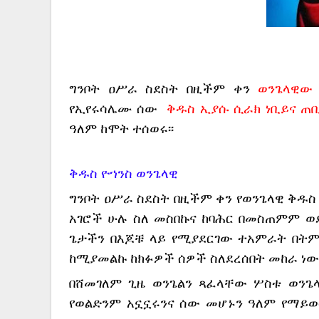
ግንቦት ዐሥራ ስደስት በዚችም ቀን 
ወንጌላዊው
የኢየሩሳሌሙ ሰው  
ቅዱስ ኢያሱ ሲራክ ነቢይና ጠ
ዓለም ከሞት ተሰወሩ፡፡   
ቅዱስ ዮኀንስ ወንጌላዊ 
ግንቦት ዐሥራ ስደስት በዚችም ቀን የወንጌላዊ ቅዱስ
አገሮች ሁሉ ስለ መስበኩና ከባሕር በመስጠምም ወ
ጌታችን በእጆቹ ላይ የሚያደርገው ተአምራት በትም
ከሚያመልኩ ከክፉዎች ሰዎች ስለደረሰበት መከራ ነው
በሸመገለም ጊዜ ወንጌልን ጻፈላቸው ሦስቱ ወንጌ
የወልድንም አኗኗሩንና ሰው መሆኑን ዓለም የማይወ