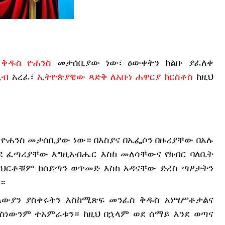
 ቅዱስ ዮሐንስ
 መታሰቢያው ነው፣ ዕውቀትን ከልቡ ያፈለቀ 
ቢብ
 አረፈ፣ 
ኢትዮጵያዊው ጻድቅ ለአቡነ ሐዋርያ ክርስቶስ
 ከዚህ 
 ዮሐንስ መታሰቢያው ነው። በእስያና በኤፌሶን በዙሪያቸው በአሉ 
ደ ፈጣሪያቸው እግዚአብሔር እስከ መለሳቸውና የክብር ባለቤት 
ህርቶቹም ከሰይጣን ወጥመድ እስከ አዳናቸው ድረስ ጣዖታትን 
።
ላውያን ያስቀሩትን እስከሚጽፍ መንፈስ ቅዱስ አነሣሥቶታልና 
ስነውንም ተአምራቱን። ከዚህ በኋላም ወደ ሰማይ እንደ ወጣና 