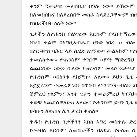
ቀንም ዓመታዊ መታሰቢያ በዓሉ ነው፡፡ ይኸውም 
ስለመስበኩና ስለደረሰበት መከራ ስላደረጋቸውም ብዙ 
የከበረችበት ዕለት ነው፡፡
ጌታችን ለዮሐንስ ያልነገረው እርሱም ያላስተማረው 
ነበረ፣ ቃልም በእግዚአብሔር ዘንድ ነበረ…›› ብ
በዮርዳኖስ ባሕር ላይ ሲሄድ አገኘው፡፡ መልአኩም የ
ተመለከተው፡፡ ዮሐንስም ተገርሞ ‹‹ምን ማድረግህ ነ
ልጨርሰው ነው›› ሲለው ዮሐንስም መልሶ ‹‹ታዲያ በእ
ዮሐንስም ‹‹በከንቱ ደከምክ›› አለው፡፡ ይህን ጊዜ
አኗኗሩንም ተመራምረህ በጥበብ ለማግኘት ብለህ ‹በመጀ
ጀምረህ የለምን? አንተ ጌታን ተመራምረህ ካገኘህና 
ቀድቼ እጨርሰዋለሁ›› አለው፡፡ ዮሐንስም ይህን ጊዜ ደ
ሀሳቡን ለወጠና ሌላ ታሪክ ቀጠለ፡፡
ቅዱስ ዮሐንስ ጌታችንን እስከ እግረ መስቀሉ ድረ
የተቀበለ እርሱም ለመቤታችን በአደራ የተሰጠ ሲሆ