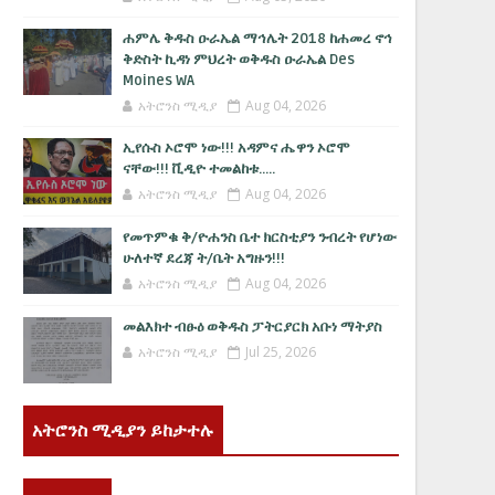
ሐምሌ ቅዱስ ዑራኤል ማኅሌት 2018 ከሐመረ ኖኅ
ቅድስት ኪዳነ ምህረት ወቅዱስ ዑራኤል Des
Moines WA
አትሮንስ ሚዲያ
Aug 04, 2026
ኢየሱስ ኦሮሞ ነው!!! አዳምና ሔዋን ኦሮሞ
ናቸው!!! ቪዲዮ ተመልከቱ.....
አትሮንስ ሚዲያ
Aug 04, 2026
የመጥምቁ ቅ/ዮሐንስ ቤተ ክርስቲያን ንብረት የሆነው
ሁለተኛ ደረጃ ት/ቤት አግዙን!!!
አትሮንስ ሚዲያ
Aug 04, 2026
መልእክተ ብፁዕ ወቅዱስ ፓትርያርክ አቡነ ማትያስ
አትሮንስ ሚዲያ
Jul 25, 2026
አትሮንስ ሚዲያን ይከታተሉ