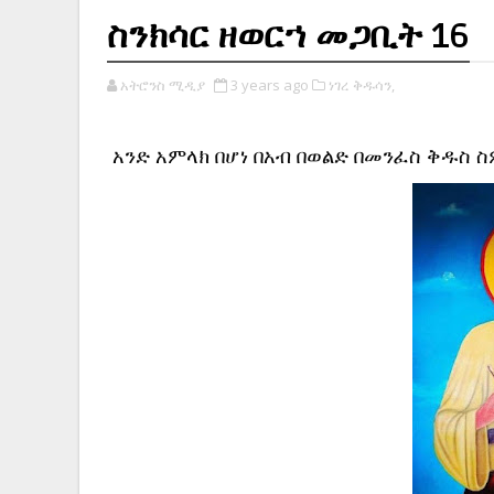
ስንክሳር ዘወርኀ መጋቢት 16
አትሮንስ ሚዲያ
3 years ago
ነገረ ቅዱሳን,
አንድ አምላክ በሆነ በአብ በወልድ በመንፈስ ቅዱስ 