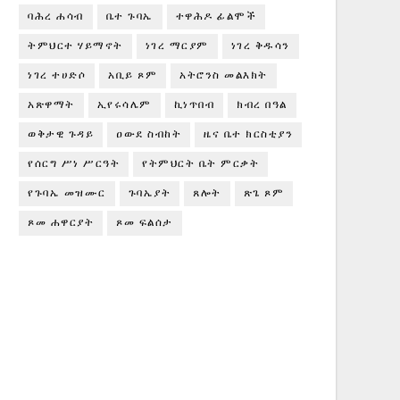
ባሕረ ሐሳብ
ቤተ ጉባኤ
ተዋሕዶ ፊልሞች
ትምህርተ ሃይማኖት
ነገረ ማርያም
ነገረ ቅዱሳን
ነገረ ተሀድሶ
አቢይ ጾም
አትሮንስ መልእክት
አጽዋማት
ኢየሩሳሌም
ኪነጥበብ
ክብረ በዓል
ወቅታዊ ጉዳይ
ዐውደ ስብከት
ዜና ቤተ ክርስቲያን
የሰርግ ሥነ ሥርዓት
የትምህርት ቤት ምርቃት
የጉባኤ መዝሙር
ጉባኤያት
ጸሎት
ጽጌ ጾም
ጾመ ሐዋርያት
ጾመ ፍልሰታ