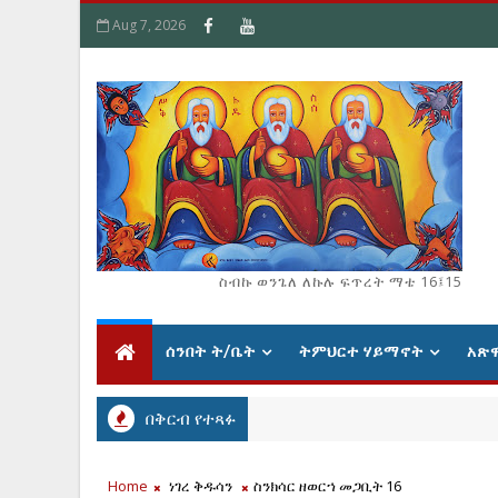
Aug 7, 2026
ስብኩ ወንጌለ ለኩሉ ፍጥረት ማቴ 16፤15
ሰንበት ት/ቤት
ትምህርተ ሃይማኖት
አጽ
በቅርብ የተጻፉ
Home
ነገረ ቅዱሳን
ስንክሳር ዘወርኀ መጋቢት 16