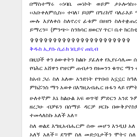
በማስተማሩ ‹‹ነባቤ መነኮት ወይም ታኦሎጎስ›
‹‹አቡቀለምሲስ›› ተባለ፣ ይህም በግሪክኛ ባለራእይ 
ሙሉ እያለቀሰ ስለኖረና ፊቱም በሀዘን ስለተቋጠረ ‹
ይማረን፡፡  (ምንጭ፡- ስንክሳር ዘወርሃ ጥር፣ ቤተ ክርስ
✞✞✞✞✞✞✞✞✞✞✞✞✞✞✞✞✞✞✞✞✞✞
ቅዱስ ኢያሱ ሲራክ ነቢይና ጠቢብ
በዚህች ቀን ዕውቀትን ከልቡ ያፈለቀ የኢየሩሳሌሙ ሰ
የባሕር አሸዋን የዝናም ጠብታን የዘመንን ቁጥር ማን 
ከአብ ጋራ ስለ አለው አንድነት የጥበብ አኗኗር ከዓ
ምክሯንስ ማን አወቀ በእግዚአብሔር ዙፋን ላይ የም
ሁለተኛም እኔ ከልዑል አፍ ወጥቼ ምድርን አንደ ጉ
ዘረጋሁ ብቻዬን በሰማይ ዳርቻ ዞርኩ በውቅያኖስ
ተመላለስኩ አለች አለ።
ስለ ወልደ እግዚአብሔርም ሰው መሆን እንዲህ አለ 
አለኝ አለች። ደግሞ ስለ መድኃኒታችን ሞትና 