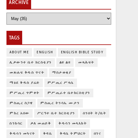
ARCHIVE
TAGS
ABOUT ME
ENGLISH
ENGLISH BIBLE STUDY
ሊቃውንተ ቤተ ክርስቲያን
ልዩ ልዩ
መጻሕፍት
መጽሐፍ ቅዱስ ጥናት
ማስታወቂያ
ማዕደ ቅዱስ ያሬድ
ምሥጢረ ሥላሴ
ምሥጢረ ጥምቀት
ምሥጢራተ ቤተክርስቲያን
ምስጢረ ስጋዌ
ምስጢረ ትንሳኤ ሙታን
ምክረ አበው
ሥርዓተ ቤተ ክርስቲያን
ሰንበት ት/ቤት
ስንክሳር
ቃለ መጠይቅ
ቅዱሳን መላእክት
ቅዱሳን መካናት
ቅዳሴ
ቅዳሴ ትምህርት
በገና