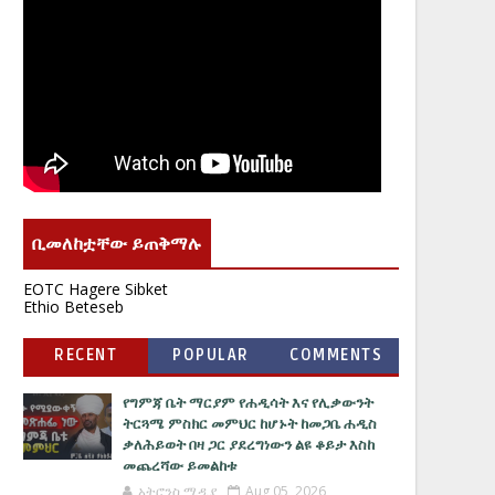
ቢመለከቷቸው ይጠቅማሉ
EOTC Hagere Sibket
Ethio Beteseb
RECENT
POPULAR
COMMENTS
የግምጃ ቤት ማርያም የሐዲሳት እና የሊቃውንት
ትርጓሜ ምስክር መምህር ከሆኑት ከመጋቤ ሐዲስ
ቃለሕይወት በዛ ጋር ያደረግነውን ልዩ ቆይታ እስከ
መጨረሻው ይመልከቱ
አትሮንስ ሚዲያ
Aug 05, 2026