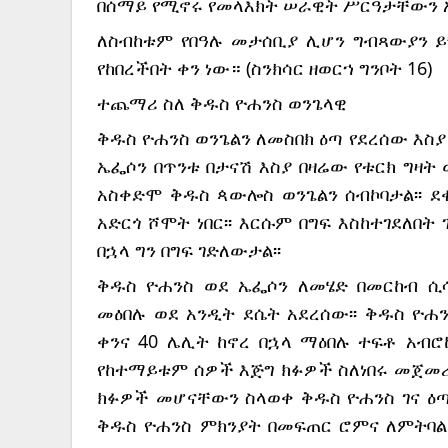
በሰማይ የሚኖሩ የመላእክት ሠራዊት ሥርዓታቸውን 
ለስብከቱም የበዓሉ መታሰቢያ ሊሆን ግብጻውያን ይህ
የከበረችበት ቀን ነው። (ስንክሳር ዘወርኀ ግንቦት 16)
ተጨማሪ ስለ ቅዱስ ዮሐንስ ወንጌላዊ
ቅዱስ ዮሐንስ ወንጌልን ለመስበክ ዕጣ የደረሰው እስያ
ኤፌሶን በጥንቱ በታናሽ እስያ በዛሬው የቱርክ ግዛት 
አስቀድሞ ቅዱስ ጳውሎስ ወንጌልን ሰብኮባታል፡፡ 
አድርጎ ሾሞት ነበር፡፡ እርሱም በግፍ እስከተገደለበት
በኋላ ግን በግፍ ገድለውታል፡፡
ቅዱስ ዮሐንስ ወደ ኤፌሶን ለመሄድ በመርከብ ሲሳ
መዕበሉ ወደ አንዲት ደሴት አደረሰው፡፡ ቅዱስ ዮሐን
ቀንና 40 ሌሊት ከኖረ በኋላ ማዕበሉ ተፍቶ አብሮኮ
የከተማይቱም ሰዎች እጅግ ክፉዎች ስለነበሩ መጀመሪያ 
ክፉዎች መሆናቸውን ስላወቀ ቅዱስ ዮሐንስ ገና ዕጣው
ቅዱስ ዮሐንስ ምክንያት በመፍጠር ሮምና ለምትባል 