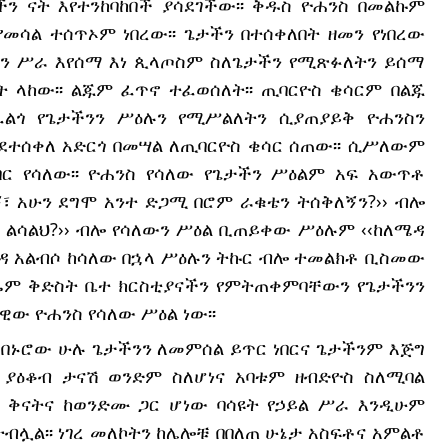
ን ናት እየተንከባከበች ያሳደገችው፡፡ ቅዱስ ዮሐንስ በመልኩም 
የመሳል ተሰጥኦም ነበረው፡፡ ጌታችን በተሰቀለበት ዘመን የነበረው 
ማዳን ሥራ እየሰማ እነ ጲላጦስም ስለጌታችን የሚጽፉለትን ይሰማ 
 ላከው፡፡ ልጁም ፈጥኖ ተፈወሰለት፡፡ ጢባርዮስ ቄሳርም በልጁ 
ልጎ የጌታችንን ሥዕሉን የሚሥልለትን ሲያጠያይቅ ዮሐንስን 
ንደተሰቀለ አድርጎ በመሣል ለጢባርዮስ ቄሳር ሰጠው፡፡ ሲሥለውም 
ር የሳለው፡፡ ዮሐንስ የሳለው የጌታችን ሥዕልም አፍ አውጥቶ 
 አሁን ደግሞ አንተ ድጋሚ በሮም ራቁቴን ትሰቅለኝን?›› ብሎ 
ጌ ልሳልህ?›› ብሎ የሳለውን ሥዕል ቢጠይቀው ሥዕሉም ‹‹ከለሜዳ 
ሜዳ አልብሶ ከሳለው በኋላ ሥዕሉን ትኩር ብሎ ተመልክቶ ቢስመው 
ዛሬም ቅድስት ቤተ ክርስቲያናችን የምትጠቀምባቸውን የጌታችንን 
ዊው ዮሐንስ የሳለው ሥዕል ነው፡፡
 በኑሮው ሁሉ ጌታችንን ለመምሰል ይጥር ነበርና ጌታችንም እጅግ 
ላቁ ያዕቆብ ታናሽ ወንድም ስለሆነና አባቱም ዘብድዮስ ስለሚባል 
ለው ቅናትና ከወንድሙ ጋር ሆነው ባሳዩት የኃይል ሥራ እንዲሁም 
ተብሏል፡፡ ነገረ መለኮትን ከሌሎቹ በበለጠ ሁኔታ አስፍቶና አምልቶ 