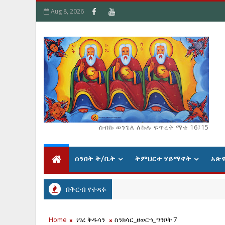
Aug 8, 2026
ስብኩ ወንጌለ ለኩሉ ፍጥረት ማቴ 16፤15
ሰንበት ት/ቤት
ትምህርተ ሃይማኖት
አጽ
በቅርብ የተጻፉ
Home
ነገረ ቅዱሳን
ስንክሳር_ዘወርኀ_ግንቦት 7