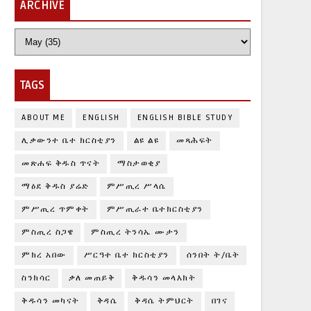
ARCHIVE
TAGS
ABOUT ME
ENGLISH
ENGLISH BIBLE STUDY
ሊቃውንተ ቤተ ክርስቲያን
ልዩ ልዩ
መጻሕፍት
መጽሐፍ ቅዱስ ጥናት
ማስታወቂያ
ማዕደ ቅዱስ ያሬድ
ምሥጢረ ሥላሴ
ምሥጢረ ጥምቀት
ምሥጢራተ ቤተክርስቲያን
ምስጢረ ስጋዌ
ምስጢረ ትንሳኤ ሙታን
ምክረ አበው
ሥርዓተ ቤተ ክርስቲያን
ሰንበት ት/ቤት
ስንክሳር
ቃለ መጠይቅ
ቅዱሳን መላእክት
ቅዱሳን መካናት
ቅዳሴ
ቅዳሴ ትምህርት
በገና