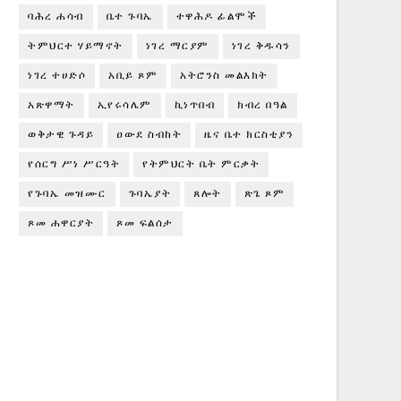
ባሕረ ሐሳብ
ቤተ ጉባኤ
ተዋሕዶ ፊልሞች
ትምህርተ ሃይማኖት
ነገረ ማርያም
ነገረ ቅዱሳን
ነገረ ተሀድሶ
አቢይ ጾም
አትሮንስ መልእክት
አጽዋማት
ኢየሩሳሌም
ኪነጥበብ
ክብረ በዓል
ወቅታዊ ጉዳይ
ዐውደ ስብከት
ዜና ቤተ ክርስቲያን
የሰርግ ሥነ ሥርዓት
የትምህርት ቤት ምርቃት
የጉባኤ መዝሙር
ጉባኤያት
ጸሎት
ጽጌ ጾም
ጾመ ሐዋርያት
ጾመ ፍልሰታ