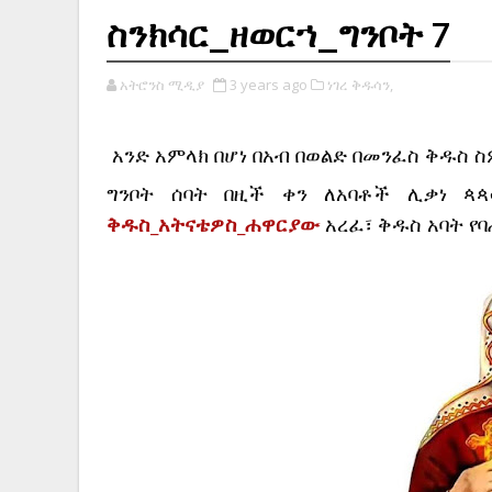
ስንክሳር_ዘወርኀ_ግንቦት 7
አትሮንስ ሚዲያ
3 years ago
ነገረ ቅዱሳን,
አንድ አምላክ በሆነ በአብ በወልድ በመንፈስ ቅዱስ 
ቅዱስ_አትናቴዎስ_ሐዋርያው
 አረፈ፣ ቅዱስ አባት የ