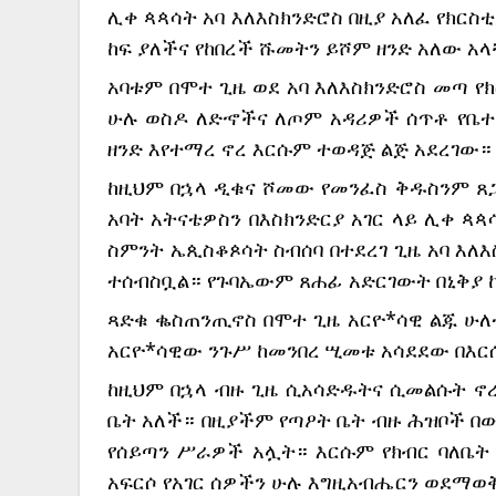
ሊቀ ጳጳሳት አባ እለእስክንድሮስ በዚያ አለፈ የክርስ
ከፍ ያለችና የከበረች ሹመትን ይሾም ዘንድ አለው አ
አባቱም በሞተ ጊዜ ወደ አባ እለእስክንድሮስ መጣ የ
ሁሉ ወስዶ ለድኆችና ለጦም አዳሪዎች ሰጥቶ የቤተ 
ዘንድ እየተማረ ኖረ እርሱም ተወዳጅ ልጅ አደረገው።
ከዚህም በኋላ ዲቁና ሾመው የመንፈስ ቅዱስንም ጸጋ የ
አባት አትናቴዎስን በእስክንድርያ አገር ላይ ሊቀ ጳ
ስምንት ኤጲስቆጶሳት ስብሰባ በተደረገ ጊዜ አባ እለእ
ተሰብስቧል። የጉባኤውም ጸሐፊ አድርገውት በኒቅያ 
ጻድቁ ቈስጠንጢኖስ በሞተ ጊዜ አርዮ*ሳዊ ልጁ ሁለ
አርዮ*ሳዊው ንጉሥ ከመንበረ ሢመቱ አሳደደው በእር
ከዚህም በኋላ ብዙ ጊዜ ሲአሳድዱትና ሲመልሱት ኖረ።
ቤት አለች። በዚያችም የጣዖት ቤት ብዙ ሕዝቦች በ
የሰይጣን ሥራዎች አሏት። እርሱም የክብር ባለቤት 
አፍርሶ የአገር ሰዎችን ሁሉ እግዚአብሔርን ወደማ