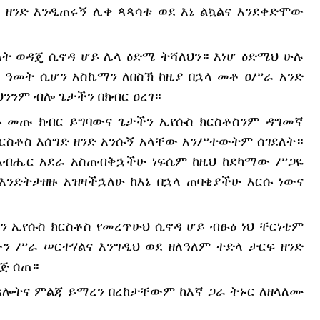
 ዘንድ እንዲጠሩኝ ሊቀ ጳጳሳቱ ወደ እኔ ልኳልና እንደቀድሞው 
ት ወዳጄ ሲኖዳ ሆይ ሌላ ዕድሜ ትሻለህን። እነሆ ዕድሜህ ሁሉ 
 ዓመት ሲሆን አስኬማን ለበስኽ ከዚያ በኋላ መቶ ዐሥራ አንድ 
ህንንም ብሎ ጌታችን በክብር ዐረገ።
ሱ መጡ ክብር ይግባውና ጌታችን ኢየሱስ ክርስቶስንም ዳግመኛ 
ርስቶስ እሰግድ ዘንድ አንሱኝ አላቸው አንሥተውትም ሰገደለት። 
አብሔር አደራ አስጠብቅኋችሁ ነፍሴም ከዚህ ከደካማው ሥጋዬ 
እንድትታዘዙ አዝዛችኋለሁ ከእኔ በኋላ ጠባቂያችሁ እርሱ ነውና 
ን ኢየሱስ ክርስቶስ የመረጥሁህ ሲኖዳ ሆይ ብፁዕ ነህ ቸርነቴም 
ን ሥራ ሠርተሃልና እንግዲህ ወደ ዘለዓለም ተድላ ታርፍ ዘንድ 
እጅ ሰጠ።
ሎትና ምልጃ ይማረን በረከታቸውም ከእኛ ጋራ ትኑር ለዘላለሙ 