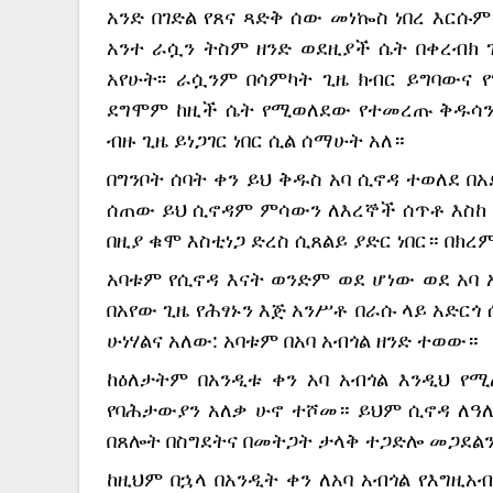
አንድ በገድል የጸና ጻድቅ ሰው መነኰስ ነበረ እርሱ
አንተ ራሷን ትስም ዘንድ ወደዚያች ሴት በቀረብክ ጊ
አየሁት፡፡ ራሷንም በሳምካት ጊዜ ክብር ይግባውና የ
ደግሞም ከዚች ሴት የሚወለደው የተመረጡ ቅዱሳንን
ብዙ ጊዜ ይነጋገር ነበር ሲል ሰማሁት አለ።
በግንቦት ሰባት ቀን ይህ ቅዱስ አባ ሲኖዳ ተወለደ በ
ሰጠው ይህ ሲኖዳም ምሳውን ለእረኞች ሰጥቶ እስከ 
በዚያ ቁሞ እስቲነጋ ድረስ ሲጸልይ ያድር ነበር። በክረ
አባቱም የሲኖዳ እናት ወንድም ወደ ሆነው ወደ አባ አ
በአየው ጊዜ የሕፃኑን እጅ አንሥቶ በራሱ ላይ አድርጎ 
ሁነሃልና አለው: አባቱም በአባ አብጎል ዘንድ ተወው።
ከዕለታትም በአንዲቱ ቀን አባ አብጎል እንዲህ የ
የባሕታውያን አለቃ ሁኖ ተሾመ። ይህም ሲኖዳ ለዓለ
በጸሎት በስግደትና በመትጋት ታላቅ ተጋድሎ መጋደል
ከዚህም በኋላ በአንዲት ቀን ለአባ አብጎል የእግዚአ