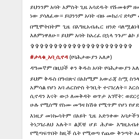
ይህንንም አባት አምስት ጊዜ አሳደዱት የሹመቱም ዘመ
ነው ያሳለፈው። ይህንንም አባት ብዙ መከራና ድካም
በሚሞትበትም ጊዜ በእግዚአብሔር ዘንድ ባለሟልነትን 
እለምነዋለሁ። ይህም አባት ከአረፈ በኋላ ንጉሥ ልኮ 
✞✞✞✞✞✞✞✞✞✞✞✞✞✞✞✞✞✞✞✞✞✞
#ታላቁ_አባ_ሲኖዳ
 (የባሕታውያን አለቃ)
ዳግመኛም በዚህች ቀን ቅዱስ አባት የባሕታውያን አለ
ይህም ቅዱስ በግብጽና በአክሚም አውራጃ ስሟ ስንላል
አምሳል የሆነ አባ ሐርስዮስ ትንቢት ተናገረለት። እር
ሲኖዳን እናት ውኃ ለመቅዳት ወጥታ አገኛት: ወደር
ሁሉ የሚሰማ የስሙ መዓዛ ከሽቱ የሚጥም የሆነ የሆድ
እነዚያ መነኰሳትም በአዩት ጊዜ አድንቀው አባታችን 
ትነጋገራለህ አሉት። ልጆቼ ሆይ ሕያው እግዚአብ
የሚጣፍጥበት ከዚች ሴት የሚወጣ የጨው ቅንጣት አ