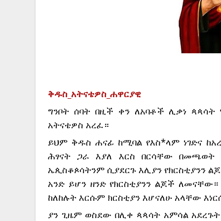
ቅዱስ_አትናቴዎስ_ሐዋርያዊ
ግንቦት ሰባት በዚች ቀን ለአባቶች ሊቃነ ጳጳሳት ሃ
አትናቴዎስ አረፈ።
ይህም ቅዱስ ሐናፊ ከሚባል የእስ*ላም ነገድና ከ
ሕፃናት ጋራ እያለ እርስ በርሳቸው በመጫወት 
ኤጲስቆጶሳትንም ሲያደርጉ እሊያን የክርስቲያንን ል
አንድ ይሆን ዘንድ የክርስቲያንን ልጆች ለመናቸው።
ከለከሉት እርሱም ክርስቲያን እሆናለሁ አላቸው እነር
ያን ጊዜም ወስደው በሊቀ ጳጳሳት አምሳል አደረጉት