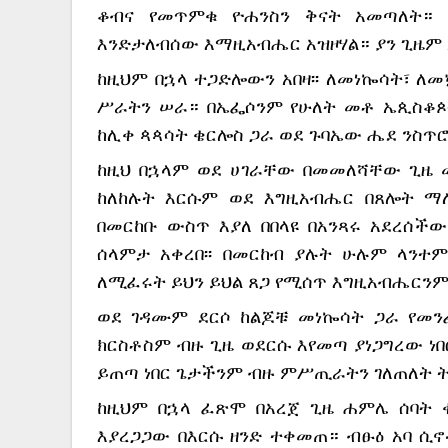
ቆብና የመጥምቁ ዮሐንስን ቅናት አመጣለት። እ
እንድታለብሰው እማዚአብሔር አዝዞሃል። ያን ጊዜም አ
ከዚህም በኋላ ተጋድሎውን አበዛ፡፡ ለመነኰሳት፣ ለ
ሥራትን ሠራ። በኤፌሶንም የሁለት መቶ ኤጲስቆጶሳት
ከሊቀ ጳጳሳት ቄርሎስ ጋራ ወደ ጉባኤው ሔደ ንስጥ
ከዚህ በኋላም ወደ ሀገራቸው በመመለሻቸው ጊዜ መ
ከለከሉት እርሱም ወደ እግዚአብሔር በጸሎት ማ
በመርከቡ ውስጥ እያለ በበላዩ በአንጻሩ አደረሰችው
ሰላምታ አቀረበ፡፡ በመርከብ ያሉት ሁሉም ላንተም
ለሚፈሩት ይህን ይህል ጸጋ የሚሰጥ እግዚአብሔርንም
ወደ ገዳሙም ደርሶ ከልጆቹ መነኰሳት ጋራ የመንፈ
ክርስቶስም ብዙ ጊዜ ወደርሱ እየመጣ ያነጋግረው ነበ
ይጠጣ ነበር ጌታችንም ብዙ ምሥጢራትን ገለጠለት 
ከዚህም በኋላ ፈጽሞ በአረጀ ጊዜ ሐምሌ ሰባት 
እያረጋጋው በእርሱ ዘንድ ተቀመጠ። ብፁዕ አባ ሲኖ