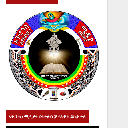
አትሮንስ ሚዲያን በዩቲዩብ ቻናላችን ይከታተሉ