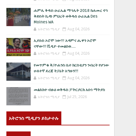
ሐምሌ ቅዱስ ዑራኤል ማኅሌት 2018 ከሐመረ ኖኅ
ቅድስት ኪዳነ ምህረት ወቅዱስ ዑራኤል Des
Moines WA
አትሮንስ ሚዲያ
Aug 04, 2026
ኢየሱስ ኦሮሞ ነው!!! አዳምና ሔዋን ኦሮሞ
ናቸው!!! ቪዲዮ ተመልከቱ.....
አትሮንስ ሚዲያ
Aug 04, 2026
የመጥምቁ ቅ/ዮሐንስ ቤተ ክርስቲያን ንብረት የሆነው
ሁለተኛ ደረጃ ት/ቤት አግዙን!!!
አትሮንስ ሚዲያ
Aug 04, 2026
መልእክተ ብፁዕ ወቅዱስ ፓትርያርክ አቡነ ማትያስ
አትሮንስ ሚዲያ
Jul 25, 2026
አትሮንስ ሚዲያን ይከታተሉ