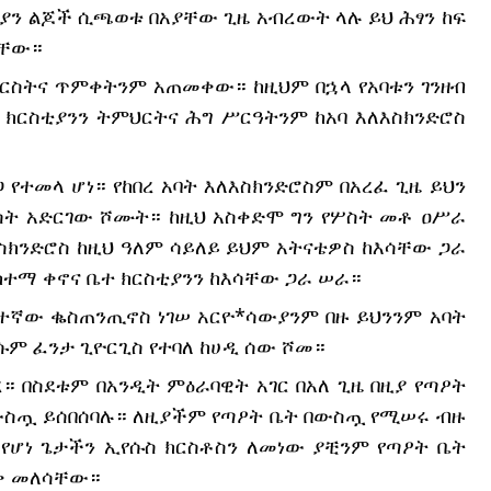
ቲያን ልጆች ሲጫወቱ በአያቸው ጊዜ አብረውት ላሉ ይህ ሕፃን ከፍ 
ላቸው።
ክርስትና ጥምቀትንም አጠመቀው። ከዚህም በኋላ የአባቱን ገንዘብ 
ክርስቲያንን ትምህርትና ሕግ ሥርዓትንም ከአባ እለእስክንድሮስ 
ተመላ ሆነ። የከበረ አባት እለእስክንድሮስም በአረፈ ጊዜ ይህን 
ጳሳት አድርገው ሾሙት። ከዚህ አስቀድሞ ግን የሦስት መቶ ዐሥራ 
ስክንድሮስ ከዚህ ዓለም ሳይለይ ይህም አትናቴዎስ ከእሳቸው ጋራ 
ከተማ ቀኖና ቤተ ክርስቲያንን ከእሳቸው ጋራ ሠራ።
ተኛው ቈስጠንጢኖስ ነገሠ አርዮ*ሳውያንም በዙ ይህንንም አባት 
ሱም ፈንታ ጊዮርጊስ የተባለ ከሀዲ ሰው ሾመ።
 በስደቱም በአንዲት ምዕራባዊት አገር በአለ ጊዜ በዚያ የጣዖት 
ውስጧ ይሰበሰባሉ። ለዚያችም የጣዖት ቤት በውስጧ የሚሠሩ ብዙ 
የሆነ ጌታችን ኢየሱስ ክርስቶስን ለመነው ያቺንም የጣዖት ቤት 
ወቅ መለሳቸው።