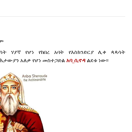
ስም
ግንቦት ሰባት በዚች ቀን ለአባቶች ሊቃነ ጳጳሳት ሃያኛ የሆነ የከበረ አባት የእስክንድርያ ሊቀ ጳጳሳት 
ባሕታውያን አለቃ የሆነ መስተጋድል 
አባ_ሲኖዳ
 ልደቱ ነው፡፡