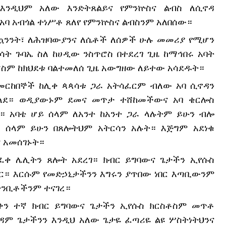
ንዲህም አለው እንድትጸልይና የምንኵስና ልብስ ለሲኖዳ 
ባ አብጎል ተነሥቶ ጸለየ የምንኵስና ልብስንም አለበሰው።
መኳንንት፣ ለሕዝባውያንና ለሴቶች ለሰዎች ሁሉ መመሪያ የሚሆን 
 ጉባኤ ስለ ከሀዲው ንስጥሮስ በተደረገ ጊዜ ከማኅበሩ አባት 
ሮስም ከክህደቱ ባልተመለሰ ጊዜ አውግዘው ለይተው አሳደዱት።
ርከበኞች ከሊቀ ጳጳሳቱ ጋራ አትሳፈርም ብለው አባ ሲኖዳን 
ለደ። ወዲያውኑም ደመና መጥታ ተሸከመችውና አባ ቄርሎስ 
። አባቴ ሆይ ሰላም ለአንተ ከአንተ ጋራ ላሉትም ይሁን ብሎ 
 ሰላም ይሁን በጸሎትህም አትርሳን አሉት። እጅግም አደነቁ 
 አመሰገኑት።
ቀ ሌሊትን ጸሎት አደረገ። ክብር ይግባውና ጌታችን ኢየሱስ 
ር። እርሱም የመድኃኒታችንን እግሩን ያጥበው ነበር እጣቢውንም 
ትንቢቶችንም ተናገረ።
ቀን ተኛ ክብር ይግባውና ጌታችን ኢየሱስ ክርስቶስም መጥቶ 
ዳም ጌታችንን እንዲህ አለው ጌታዬ ፈጣሪዬ ልዩ ሦስትነትህንና 