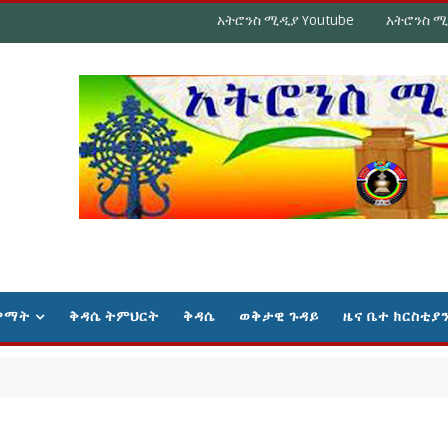
አትሮንስ ሚዲያ Youtube
አትሮንስ ሚ
ዋማት
ቅዳሴ ትምህርት
ቅዳሴ
ወቅታዊ ጉዳይ
ዜና ቤተ ክርስቲያ