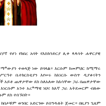
ያኛ የሆነ የከበረ አባት የእስክንድርያ ሊቀ ጳጳሳት ሐዋርያዊ 
አረማ*ውያን ተወላጅ ነው ይባላል። እርሱም ከመምህር ከሚማሩ 
ሥርዓተ ቤተክርስቲያን እየሠሩ ከእነርሱ ውስጥ ዲያቆናትን 
ጆች አይቶ ጨዋታቸው ደስ ስለአለው ከእሳቸው ጋራ በጨዋታቸው 
 እነርሱም አንተ አረ*ማዊ ነህና ከእኛ ጋራ አትደመርም ብለው 
ሱም ደስ ተሰኙበት።
 ከበታቹም ወንበር አድርገው ይሰግዱለት ጀመር። በዚያን ጊዜም 