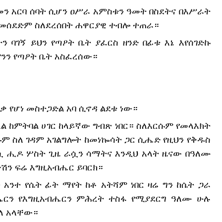
ን አርባ ሰባት ሲሆን ዐሥራ አምስቱን ዓመት በስደትና በእሥራት 
 መሰደድም ስለደረሰበት ሐዋርያዊ ተብሎ ተጠራ።
ባገኝ ይህን የጣዖት ቤት ያፈርስ ዘንድ በፊቱ እኔ እየሰገድኩ 
ያንን የጣዖት ቤት አስፈረሰው።
ቃ የሆነ መስተጋድል አባ ሲኖዳ ልደቱ ነው።
 ከምትባል ሀገር ከላይኛው ግብጽ ነበር። ስለእርሱም የመላእክት 
ሱም ስለ ገዳም አገልግሎት ከመነኰሳት ጋር ሲሔድ የዚህን የቅዱስ 
ሷ ሒዶ ሦስት ጊዜ ራሷን ሳማትና እንዲህ አላት ዜናው በዓለሙ 
ሽን ፍሬ እግዚአብሔር ይባርክ።
አንተ የሴት ፊት ማየት ከቶ አትሻም ነበር ዛሬ ግን ከሴት ጋራ 
ሔርን የእግዚአብሔርን ምሕረት ተስፋ የሚያደርግ ዓለሙ ሁሉ 
ለ አላቸው።