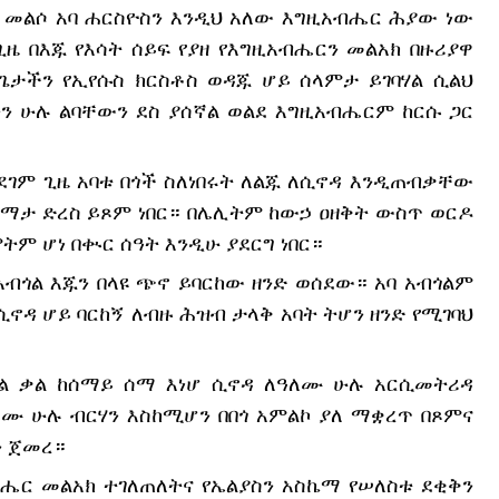
ም መልሶ አባ ሐርስዮስን እንዲህ አለው እግዚአብሔር ሕያው ነው 
ዜ በእጁ የእሳት ሰይፍ የያዘ የእግዚአብሔርን መልአክ በዙሪያዋ 
ጌታችን የኢየሱስ ክርስቶስ ወዳጁ ሆይ ሰላምታ ይገባሃል ሲልህ 
 ሁሉ ልባቸውን ደስ ያሰኛል ወልደ እግዚአብሔርም ከርሱ ጋር 
አደገም ጊዜ አባቱ በጎች ስለነበሩት ለልጁ ለሲኖዳ እንዲጠብቃቸው 
ማታ ድረስ ይጾም ነበር። በሌሊትም ከውኃ ዐዘቅት ውስጥ ወርዶ 
ምትም ሆነ በቊር ሰዓት እንዲሁ ያደርግ ነበር።
ብጎል እጁን በላዩ ጭኖ ይባርከው ዘንድ ወሰደው። አባ አብጎልም 
ሲኖዳ ሆይ ባርከኝ ለብዙ ሕዝብ ታላቅ አባት ትሆን ዘንድ የሚገባህ 
ሚል ቃል ከሰማይ ሰማ እነሆ ሲኖዳ ለዓለሙ ሁሉ አርሲመትሪዳ 
ሙ ሁሉ ብርሃን እስከሚሆን በበጎ አምልኮ ያለ ማቋረጥ በጾምና 
ን ጀመረ።
ብሔር መልአክ ተገለጠለትና የኤልያስን አስኬማ የሠለስቱ ደቂቅን 