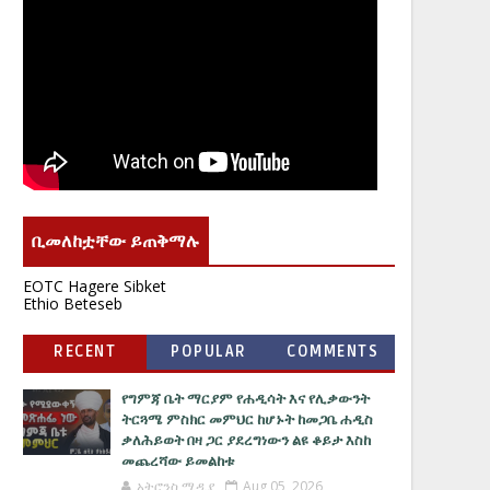
ቢመለከቷቸው ይጠቅማሉ
EOTC Hagere Sibket
Ethio Beteseb
RECENT
POPULAR
COMMENTS
የግምጃ ቤት ማርያም የሐዲሳት እና የሊቃውንት
ትርጓሜ ምስክር መምህር ከሆኑት ከመጋቤ ሐዲስ
ቃለሕይወት በዛ ጋር ያደረግነውን ልዩ ቆይታ እስከ
መጨረሻው ይመልከቱ
አትሮንስ ሚዲያ
Aug 05, 2026