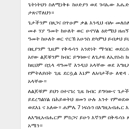
ጌትነትህን ስለሚነቅፉ ከሀድያን ወደ ጉባኤው እሔድ
ታጸናኛለህን።
ጌታችንም በጸጋና በጥዑም ቃል እንዲህ ብሎ መለሰለ
መቶ ሃያ ዓመት ከሁለት ወር ሁኖሃል ዕድሜህ ዘጠኝ
ዓመት ከሁለት ወር ኖርኽ አሁንስ ድካምህ ይብቃህ ይ
በዚያንም ጊዜም የቅዱሳን አንድነት ማኅበር ወደር
አየው ልጆቹንም ክብር ይግባውና ለጌታዬ ለኢየሱስ ክ
ከዚህም በኋላ ዳግመኛ እንዲህ አላቸው ወደ እግዚ
የምትለይበት ጊዜ ደርሷል እኔም ለአባታችሁ ለዊዳ 
አላቸው።
ለልጆቹም ይህን በተናገረ ጊዜ ክብር ይግባውና ጌታች
ይደረግልሃል በሕይወትህ ዘመን ሁሉ አንተ የምወደው
ወደእኔ ና አለው። ሐምሌ 7 ነፍሱን በእግዚአብሔር 
ለእግዚአብሔርም ምስጋና ይሁን እኛንም በቅዱሳኑ ጸ
አሜን።