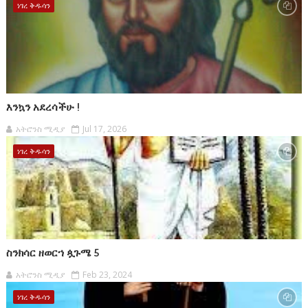
ነገረ ቅዱሳን
እንኳን አደረሳችሁ !
አትሮንስ ሚዲያ
Jul 17, 2026
ነገረ ቅዱሳን
ስንክሳር ዘወርኀ ጷጉሜ 5
አትሮንስ ሚዲያ
Feb 23, 2024
ነገረ ቅዱሳን