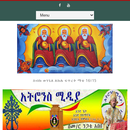
ስብኩ ወንጌለ ለኩሉ ፍጥረት ማቴ 16፤15