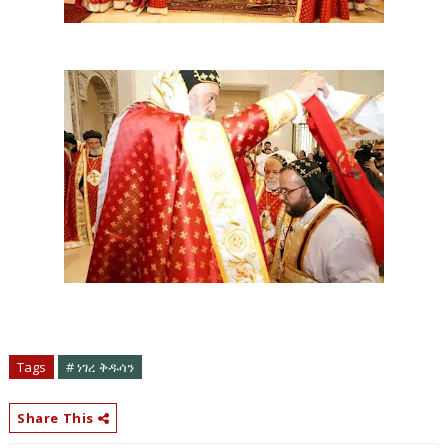
Tags
# ነገረ ቅዱሳን
Share This