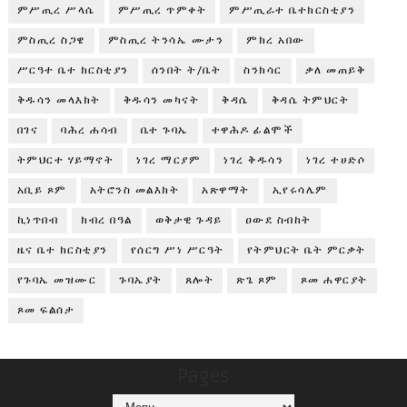
ምሥጢረ ሥላሴ
ምሥጢረ ጥምቀት
ምሥጢራተ ቤተክርስቲያን
ምስጢረ ስጋዌ
ምስጢረ ትንሳኤ ሙታን
ምክረ አበው
ሥርዓተ ቤተ ክርስቲያን
ሰንበት ት/ቤት
ስንክሳር
ቃለ መጠይቅ
ቅዱሳን መላእክት
ቅዱሳን መካናት
ቅዳሴ
ቅዳሴ ትምህርት
በገና
ባሕረ ሐሳብ
ቤተ ጉባኤ
ተዋሕዶ ፊልሞች
ትምህርተ ሃይማኖት
ነገረ ማርያም
ነገረ ቅዱሳን
ነገረ ተሀድሶ
አቢይ ጾም
አትሮንስ መልእክት
አጽዋማት
ኢየሩሳሌም
ኪነጥበብ
ክብረ በዓል
ወቅታዊ ጉዳይ
ዐውደ ስብከት
ዜና ቤተ ክርስቲያን
የሰርግ ሥነ ሥርዓት
የትምህርት ቤት ምርቃት
የጉባኤ መዝሙር
ጉባኤያት
ጸሎት
ጽጌ ጾም
ጾመ ሐዋርያት
ጾመ ፍልሰታ
Pages