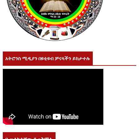
አትሮንስ ሚዲያን በዩቲዩብ ቻናላችን ይከታተሉ