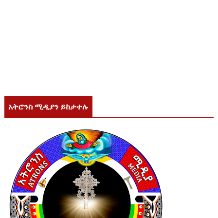
አትሮንስ ሚዲያን ይከታተሉ