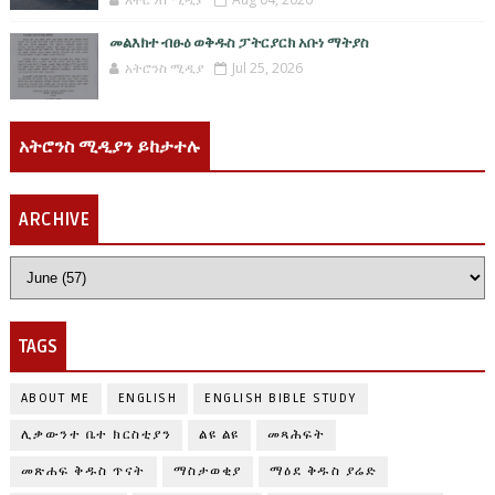
መልእክተ ብፁዕ ወቅዱስ ፓትርያርክ አቡነ ማትያስ
አትሮንስ ሚዲያ
Jul 25, 2026
አትሮንስ ሚዲያን ይከታተሉ
ARCHIVE
TAGS
ABOUT ME
ENGLISH
ENGLISH BIBLE STUDY
ሊቃውንተ ቤተ ክርስቲያን
ልዩ ልዩ
መጻሕፍት
መጽሐፍ ቅዱስ ጥናት
ማስታወቂያ
ማዕደ ቅዱስ ያሬድ