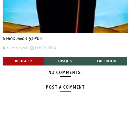
ስንክሳር ዘወርኀ ጷጉሜ 4
አትሮንስ ሚዲያ
Feb 23, 2024
BLOGGER
DISQUS
FACEBOOK
NO COMMENTS:
POST A COMMENT