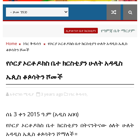
የግምጃ ቤት ማርያም የሐዲሳት 
ሊቃውንተ ቤተ ክርስቲያን
Home
ነገረ ቅዱሳን
የሶርያ ኦርቶዶክስ ቤተ ክርስቲያን ሁለት አዳዲስ ኤጲስ
ቆጶሳትን ሾመች
የሶርያ ኦርቶዶክስ ቤተ ክርስቲያን ሁለት አዳዲስ
ኤጲስ ቆጶሳትን ሾመች
አትሮንስ ሚዲያ
3 years ago
ነገረ ቅዱሳን,
ሰኔ 3 ቀን 2015 ዓ.ም (አዲስ አበባ)
የሶርያ ኦርቶዶክስ ቤተ ክርስቲያን በትናንትናው ዕለት ሁለት 
አዳዲስ ኤጲስ ቆጶሳትን ሾማለች። 