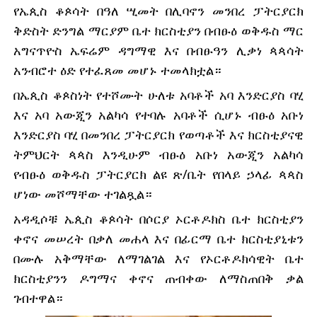
የኤጲስ 
ቆጶሳት በዓለ ሢመት በሊባኖን መንበረ ፓትርያርክ 
ቅድስት ድንግል ማርያም ቤተ ክርስቲያን በብፁዕ ወቅዱስ ማር 
አግናጥዮስ ኤፍሬም ዳግማዊ እና በብፁዓን ሊቃነ ጳጳሳት 
አንብሮተ ዕድ የተፈጸመ መሆኑ ተመላክቷል።
በኤጲስ ቆጶስነት የተሾሙት ሁለቱ አባቶች አባ እንድርያስ ባሂ 
እና አባ አውጂን አልካሳ የተባሉ አባቶች ሲሆኑ ብፁዕ አቡነ 
እንድርያስ ባሂ በመንበረ ፓትርያርክ የወጣቶች እና ክርስቲያናዊ 
ትምህርት ጳጳስ እንዲሁም ብፁዕ አቡነ አውጂን አልካሳ 
የብፁዕ ወቅዱስ ፓትርያርክ ልዩ ጽ/ቤት የበላይ ኃላፊ ጳጳስ 
ሆነው መሾማቸው ተገልጿል።
አዳዲሶቹ ኤጲስ ቆጶሳት በሶርያ ኦርቶዶክስ ቤተ ክርስቲያን 
ቀኖና መሠረት በቃለ መሐላ እና በፊርማ ቤተ ክርስቲያኒቱን 
በሙሉ አቅማቸው ለማገልገል እና የኦርቶዶክሳዊት ቤተ 
ክርስቲያንን ዶግማና ቀኖና ጠብቀው ለማስጠበቅ ቃል 
ገብተዋል።