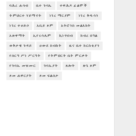
ባሕረ ሐሳብ
ቤተ ጉባኤ
ተዋሕዶ ፊልሞች
ትምህርተ ሃይማኖት
ነገረ ማርያም
ነገረ ቅዱሳን
ነገረ ተሀድሶ
አቢይ ጾም
አትሮንስ መልእክት
አጽዋማት
ኢየሩሳሌም
ኪነጥበብ
ክብረ በዓል
ወቅታዊ ጉዳይ
ዐውደ ስብከት
ዜና ቤተ ክርስቲያን
የሰርግ ሥነ ሥርዓት
የትምህርት ቤት ምርቃት
የጉባኤ መዝሙር
ጉባኤያት
ጸሎት
ጽጌ ጾም
ጾመ ሐዋርያት
ጾመ ፍልሰታ