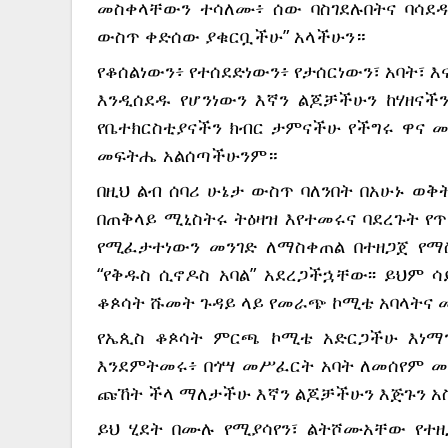
መስቀላቸውን ተሳለሙ፥ ሰው ባስገደሉበትና ባሳደዱ
ውስጥ ቀድሰው ያቁርቧችሁ” አላችሁን።
የቆሰልነውን፥ የተሰደድነውን፥ የታሰርነውን፣ አባት፣ 
እንዲሰደዱ የሆንነውን እኛን ልጆቻችሁን ከሃዘናችን
የቤተክርስቲያናችን ክብር ታምናችሁ የችግሩ ዋና መ
መፍትሔ አልሰጣችሁንም።
በዚህ ልብ ሰባሪ ሁኔታ ውስጥ ባለንበት በአሁኑ ወቅ
በጠቅላይ ሚኒስትሩ ትዕዛዝ እየተመሩና ባደረጉት የ
የሚፈታተነውን መንገድ ለማስቀጠል በተዘጋጀ የ
“የቅዱስ ሲኖዶስ አባል” አደረጋችኋቸው፡፡ ይህም ሳ
ቆጶሳት ሹመት ጉዳይ ላይ የመራጭ ኮሚቴ አባላትና
የኤጲስ ቆጶሳት ምርጫ ኮሚቴ አድርጋችሁ እነማን
እንደምትመሩ፥ በጎሣ መሥፈርት አባት ለመሰየም መ
ጩኸት ችላ ማለታችሁ እኛን ልጆቻችሁን እጅጉን አስ
ይህ ሂደት በሙሉ የሚያሳየን፣ ልትሾሙአቸው የተዘ