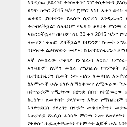
እንዲሰዉ ያደረጉ፣ ተንባላትንና ፕሮቴስታንትን ያለቦ
ደግሞ ከጥር 2015 ዓ/ም ጀምሮ እስከ አሁን ድረስ
ወታደር ያዘዙትን፥ የሐሰት ሲኖዶስ እንዲፈጠር 
ተቀብላችኋል፡፡ ስለዚህም የኤጲስ ቆጶሳት ምርጫ 
አድርጋችኋል። በዚህም ሰኔ 30 ቀን 2015 ዓ/ም የ
ለመሾም ቀጠሮ ይዛችኋል። ይህንንም ሹመት ምእመ
ሳይሳተፉ ልታከናውኑ መሆኑ፣ ከቤተክርስቲያኒቱ ል
እኛ የመከራው ተቀባይ የምዕራብ አርሲ፥ የምዕራ
እንዲሁም የእኛን መከራ የሚካፈሉ የጥምቀት ል
ቤተክርስቲያን ሲመት ነው ብለን ለመቀበል እንቸገ
ከእምነቶች ሁሉ በላይ ለማስቀመጥ ለሚሠራው “የኦሮ
በትግራይም የሚታየው በቋንቋ ሰበብ የተጀመረው 
ክርስትና ለመተካት ያላቸውን እቅድ የማስፈጸም 
እንድንደርስ ያደረገን በጥይት መቁሰላችን፥ መታ
አጠቃላይ የኤጲስ ቆጶሳት ምርጫ እጩ የመለየት፥ 
የቅድስና ሕይወታቸውን፥ የጥምቀት ልጆች ሁሉ አባ