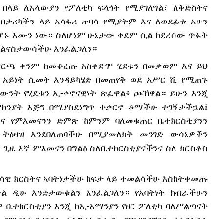
ላይ ለአላውያን የፖለቲካ ፍላጎት የሚያገለግል፣ ለቅድስትና
 በታሪካችን ላይ አሳፋሪ ጠባሳ የሚያትም እና ለወደፊቱ አሁን
ሆኑ እሙን ነው። ስለሆነም ሁኔታው ቀደም ሲል ከደረሰው ጥፋት
 ልናስታውሳችሁ እንፈልጋለን።
ምርጫ ቀንም ከመቆረጡ አስቀድሞ ሂደቱን በመቃወም እና ይህ
ም አይነት ሲመት እንዳይካሄድ በመጠየቅ ወደ አሥር ሺ የሚጠጉ
ንት የሂደቱን ኢ-ቀኖናዊነት ጽፈዋል፥ ጮኸዋል። ይሁን እንጂ
ክንያት እጅግ በሚያስደነግጥ ተቃርኖ ቆማችሁ ተገኝታችኋል፤
ስና የምእመናንን ድምጽ ከምንም ባለመቁጠር ቤተክርስቲያንን
ትዕዛዝ እንደበለጠባችሁ በሚያመለክት መንገድ ውሳኔዎችን
ጊዜ እኛ ምእመናን በግልፅ ስለቤተክርስቲያናችንና ስለ ክርስቶስ
ዊ ክርስትና አባትነታችሁ ከፍታ ላይ ተመልሳችሁ እስክትቀመጡ
ል ዲሁ እንድታውቁልን እንፈልጋለን። የአባትነት ክብራችሁን
 ቤተክርስቲያን እንጂ ከኢ-አማንያን የዘር ፖለቲካ ባለሥልጣናት