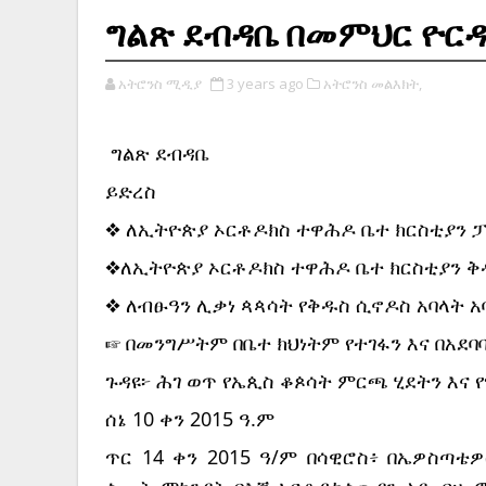
ግልጽ ደብዳቤ በመምህር ዮርዳ
አትሮንስ ሚዲያ
3 years ago
አትሮንስ መልእክት,
ግልጽ ደብዳቤ
ይድረስ
❖ ለኢትዮጵያ ኦርቶዶክስ ተዋሕዶ ቤተ ክርስቲያን 
❖ለኢትዮጵያ ኦርቶዶክስ ተዋሕዶ ቤተ ክርስቲያን ቅ
❖ ለብፁዓን ሊቃነ ጳጳሳት የቅዱስ ሲኖዶስ አባላት 
☞ በመንግሥትም በቤተ ክህነትም የተገፋን እና በአደ
ጉዳዩ፦ ሕገ ወጥ የኤጲስ ቆጶሳት ምርጫ ሂደትን እና
ሰኔ 10 ቀን 2015 ዓ.ም
ጥር 14 ቀን 2015 ዓ/ም በሳዊሮስ፥ በኤዎስጣቴ