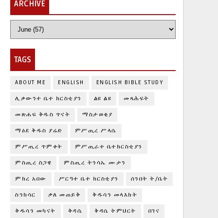
ARCHIVE
TAGS
ABOUT ME
ENGLISH
ENGLISH BIBLE STUDY
ሊቃውንተ ቤተ ክርስቲያን
ልዩ ልዩ
መጻሕፍት
መጽሐፍ ቅዱስ ጥናት
ማስታወቂያ
ማዕደ ቅዱስ ያሬድ
ምሥጢረ ሥላሴ
ምሥጢረ ጥምቀት
ምሥጢራተ ቤተክርስቲያን
ምስጢረ ስጋዌ
ምስጢረ ትንሳኤ ሙታን
ምክረ አበው
ሥርዓተ ቤተ ክርስቲያን
ሰንበት ት/ቤት
ስንክሳር
ቃለ መጠይቅ
ቅዱሳን መላእክት
ቅዱሳን መካናት
ቅዳሴ
ቅዳሴ ትምህርት
በገና