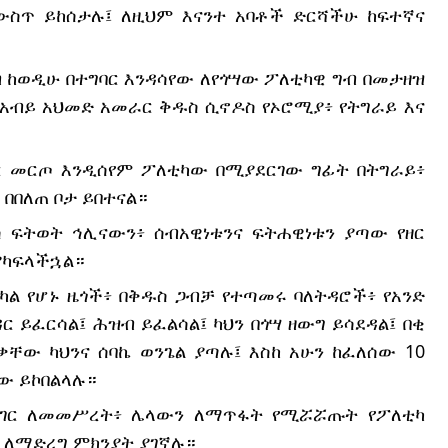
ስጥ ይከሰታሉ፤ ለዚህም እናንተ አባቶች ድርሻችሁ ከፍተኛና
 ከወዲሁ በተግባር እንዳሳየው ለየጎሣው ፖለቲካዊ ግብ በመታዘዝ
 አብይ አህመድ አመራር ቅዱስ ሲኖዶስ የኦሮሚያ፥ የትግራይ እና
ደር መርጦ እንዲሰየም ፖለቲካው በሚያደርገው ግፊት በትግራይ፥
 በበለጠ ቦታ ይበተናል።
ስ ፍትወት ኅሊናውን፥ ሰብአዊነቱንና ፍትሐዊነቱን ያጣው የዘር
ያካፍላችኋል።
አካል የሆኑ ዜጎች፥ በቅዱስ ጋብቻ የተጣመሩ ባለትዳሮች፥ የአንድ
ር ይፈርሳል፤ ሕዝብ ይፈልሳል፤ ካህን በጎሣ ዘውግ ይሳደዳል፤ በቂ
ቸው ካህንና ሰባኬ ወንጌል ያጣሉ፤ እስከ አሁን ከፈለሰው 10
ው ይኮበልላሉ።
 አገር ለመመሥረት፥ ሌላውን ለማጥፋት የሚሯሯጡት የፖለቲካ
 ለማድረግ ምክንያት ያገኛሉ።