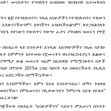
በት፥ መናፍቃንና ተንባላትን ሰብስበው ባስገቡበት ቤተመቅደስ
እናትና ልጅ የተገደለብንን፣ ንስሐ አባቶቻችን የተገደሉብንና ጥለውን
 አላጽናናችሁንም፤ ዕንባችንን አላበሳችሁልንም፤ ለተጋደልንለት
ንስዔ የሆነውን የውስጥና የውጭ ፈታና ያገናዘበና ዘመኑን የዋጀ
ት በስብራት ላይ ስንጥቃት እንዲሉ አስገዳዮቻችን ንስሐ ሳይገቡ
ጥፋት ስምምነት እየተመኩ የጀመሩትን የቤተክርስቲያኗን ሕልውና
ማስማሚያ ውል መሠረት ዛሬም በአደባባይ የሚሟገቱትን ሰዎች
ይበቃ በግንቦት 2015ቱ ርክበ ካህናት ላይ በወሰናችሁት የኤጲስ
 መሪ አድርጋችሁ ሰየማችኋቸው።
ን እንደሾማችሁ፥ ለምን ሂደቱ እንደተጣደፈ፥ በማን ትዕዛዝ
ወሰናችሁ፥ የምእመናንና የሊቃውንትን “የምርጫ ሂደቱ የይቆይ”
ፈርቶናል፡፡
ጋጃችሁት የወደፊት “አባቶቻችንን” ሳይሆን ምእመናን በጥይት