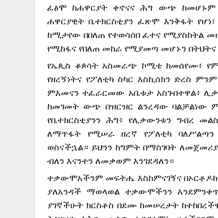
ፈፅሞ ከሐዋርያት ቀኖናና ሕግ ውጭ ከመሆኑም በ
ሐዋርያዊት ቤተክርስቲያን ፈጽሞ እንቅፋት የሆነ፣
ከሚታየው በበለጠ የተወሳሰበ ፈተና የሚያስከትል መ
የሚከፋና የበለጠ መከራ የሚያመጣ መሆኑን በትህትና
የኤጲስ ቆጶሳት አስመራጭ ኮሚቴ ከመሰየሙ፥ የ
የዘረኝነትና የፖለቲካ ስካር እስኪሰክን ድረስ ምን
ምእመናን ተፈራርመው አቤቱታ አስገብተዋል፥ ሊቃው
ከመገመት ውጭ በዝርዝር ልንረዳው ባልቻልነው ም
የቤተክርስቲያንን ሕግ፥ የሊቃውንቱን ግብረ መል
ለማጥፋት የሚሠራ ዘረኛ የፖለቲካ ባለሥልጣን 
ወስናችኋል። ይህንን ከግምት በማስገባት ለመጀመሪያ 
ብለን እናንተን ለመቃወም እንገደዳለን።
ተቃውሞአችንም መፍትሔ እስከምናገኝና በኦርቶዶክሳ
ያለአንዳች ማወላወል ተቃውሞችንን እንደምንቀጥ
ያገኛችሁት ክርስቶስ በደሙ ከመሠረታት ከተከበረችዋ