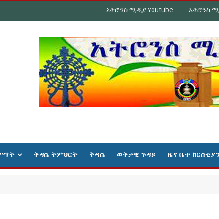
አትሮንስ ሚዲያ Youtube
አትሮንስ ሚ
ዋማት
ቅዳሴ ትምህርት
ቅዳሴ
ወቅታዊ ጉዳይ
ዜና ቤተ ክርስቲያ