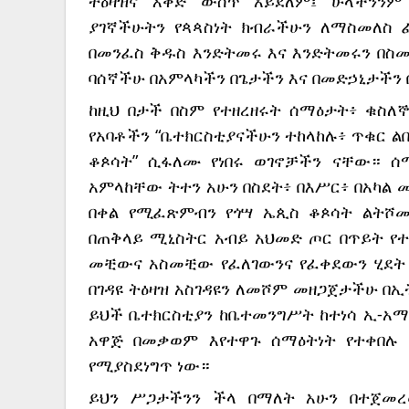
ትዕዛዝና እቅድ ውስጥ አይደለም፤ ሁላችንንም 
ያገኛችሁትን የጳጳስነት ክብራችሁን ለማስመለስ 
በመንፈስ ቅዱስ እንድትመሩ እና እንድትመሩን በስሙ 
ባሰኛችሁ በአምላካችን በጌታችን እና በመድኃኒታችን 
ከዚህ በታች በስም የተዘረዘሩት ሰማዕታት፥ ቁስ
የአባቶችን “ቤተክርስቲያናችሁን ተከላከሉ፥ ጥቁር ል
ቆጶሳት” ሲፋለሙ የነበሩ ወገኖቻችን ናቸው። 
አምላከቸው ትተን አሁን በስደት፥ በእሥር፥ በአካል
በቀል የሚፈጽምብን የጎሣ ኤጲስ ቆጶሳት ልትሾሙ
በጠቅላይ ሚኒስትር አብይ አህመድ ጦር በጥይት የ
መቺውና አስመቺው የፈለገውንና የፈቀደውን ሂደት
በገዳዩ ትዕዛዝ አስገዳዩን ለመሾም መዘጋጀታችሁ በ
ይህች ቤተክርስቲያን ከቤተመንግሥት ከተነሳ ኢ-አማ
አዋጅ በመቃወም እየተዋጉ ሰማዕትነት የተቀበሉ
የሚያስደነግጥ ነው።
ይህን ሥጋታችንን ችላ በማለት አሁን በተጀመረ