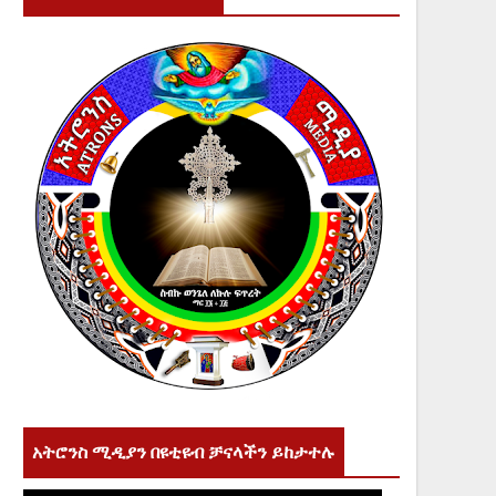
አትሮንስ ሚዲያን በዩቲዩብ ቻናላችን ይከታተሉ