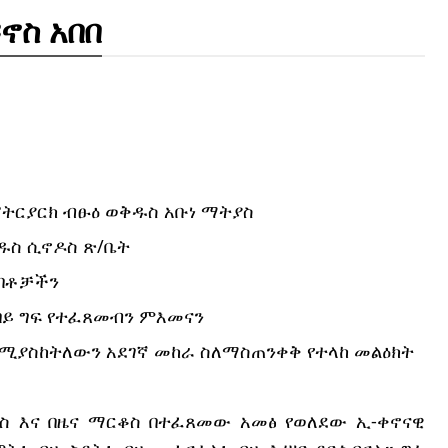
ኖስ አበበ
ፓትርያርክ ብፁዕ ወቅዱስ አቡነ ማትያስ
ዱስ ሲኖዶስ ጽ/ቤት
አባቶቻችን
ባባይ ግፍ የተፈጸመብን ምእመናን
 የሚያስከትለውን አደገኛ መከራ ስለማስጠንቀቅ የተላከ መልዕክት
ዎስ እና በዜና ማርቆስ በተፈጸመው አመፅ የወለደው ኢ-ቀኖናዊ