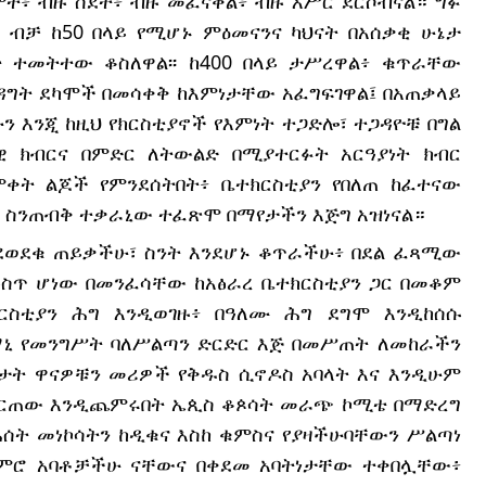
ት፥ ብዙ ስደት፥ ብዙ መፈናቀል፥ ብዙ እሥር ደርሶብናል። ግፉ
 ብቻ ከ50 በላይ የሚሆኑ ምዕመናንና ካህናት በአሰቃቂ ሁኔታ
ይት ተመትተው ቆስለዋል፡፡ ከ400 በላይ ታሥረዋል፥ ቁጥራቸው
ግት ደካሞች በመሳቀቅ ከእምነታቸው አፈግፍገዋል፤ በአጠቃላይ
ን እንጂ ከዚህ የክርስቲያኖች የእምነት ተጋድሎ፣ ተጋዳዮቹ በግል
 ክብርና በምድር ለትውልድ በሚያተርፉት አርዓያነት ክብር
ቀት ልጆች የምንደሰትበት፥ ቤተክርስቲያን የበለጠ ከፈተናው
 ስንጠብቅ ተቃራኒው ተፈጽሞ በማየታችን እጅግ አዝነናል።
ንደወደቁ ጠይቃችሁ፣ ስንት እንደሆኑ ቆጥራችሁ፥ በደል ፈጻሚው
ውስጥ ሆነው በመንፈሳቸው ከአፅራረ ቤተክርስቲያን ጋር በመቆም
ርስቲያን ሕግ እንዲወገዙ፥ በዓለሙ ሕግ ደግሞ እንዲከሰሱ
ኒ የመንግሥት ባለሥልጣን ድርድር እጅ በመሥጠት ለመከራችን
ፍታት ዋናዎቹን መሪዎች የቅዱስ ሲኖዶስ አባላት እና እንዲሁም
መርጠው እንዲጨምሩበት ኤጲስ ቆጶሳት መራጭ ኮሚቴ በማድረግ
ሐሰት መነኮሳትን ከዲቁና እስከ ቁምስና የያዛችሁባቸውን ሥልጣነ
ጀምሮ አባቶቻችሁ ናቸውና በቀደመ አባትነታቸው ተቀበሏቸው፥