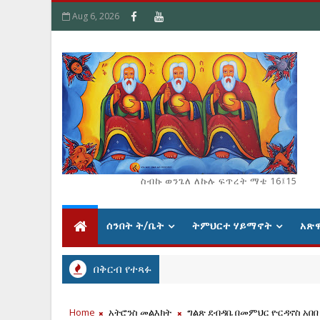
Aug 6, 2026
ስብኩ ወንጌለ ለኩሉ ፍጥረት ማቴ 16፤15
ሰንበት ት/ቤት
ትምህርተ ሃይማኖት
አጽ
በቅርብ የተጻፉ
Home
አትሮንስ መልእክት
ግልጽ ደብዳቤ በመምህር ዮርዳኖስ አበበ