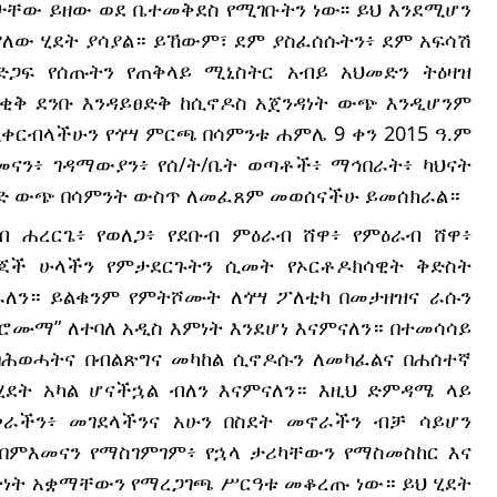
ታቸው ይዘው ወደ ቤተመቅደስ የሚገቡትን ነው፡፡ ይህ እንደሚሆን
 ያለው ሂደት ያሳያል። ይኸውም፣ ደም ያስፈሰሱትን፥ ደም አፍሳሽ
ድጋፍ የሰጡትን የጠቅላይ ሚኒስትር አብይ አህመድን ትዕዛዝ
ረቂቅ ደንቡ እንዳይፀድቅ ከሲኖዶስ አጀንዳነት ውጭ እንዲሆንም
ሚቀርብላችሁን የጎሣ ምርጫ በሳምንቱ ሐምሌ 9 ቀን 2015 ዓ.ም
ናን፥ ገዳማውያን፥ የሰ/ት/ቤት ወጣቶች፥ ማኅበራት፥ ካህናት
ማድ ውጭ በሳምንት ውስጥ ለመፈጸም መወሰናችሁ ይመሰክራል።
ብ ሐረርጌ፥ የወለጋ፥ የደቡብ ምዕራብ ሸዋ፥ የምዕራብ ሸዋ፥
ጆች ሁላችን የምታደርጉትን ሲመት የኦርቶዶክሳዊት ቅድስት
ራለን። ይልቁንም የምትሾሙት ለጎሣ ፖለቲካ በመታዘዝና ራሱን
ሙማ” ለተባለ አዲስ እምነት እንደሆነ እናምናለን። በተመሳሳይ
በሕወሓትና በብልጽግና መካከል ሲኖዶሱን ለመካፈልና በሐሰተኛ
ሂደት አካል ሆናችኋል ብለን እናምናለን። እዚህ ድምዳሜ ላይ
ሠራችን፥ መገደላችንና አሁን በስደት መኖራችን ብቻ ሳይሆን
በምእመናን የማስገምገም፥ የኋላ ታሪካቸውን የማስመስከር እና
ትነት አቋማቸውን የማረጋገጫ ሥርዓቱ መቆረጡ ነው። ይህ ሂደት