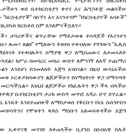
የሚያስከብረንን፥ ከእግዚአብሔር የሚያገናኘንን ከክርስቶስ
ፊታችሁን ወደ ቤተክርስቲያን ቀኖና እና ሕግጋቶቿ መልሳችሁ
“ክርስቲያኖች” ባሰኘን እና እናንተንም “የክርስቲያኖች አባቶች”
በኢየሱስ ክርስቶስ ስም እንለምናችኋለን።
ለኞች፥ ታሳሪዎችና ቁጥራቸው የማይታወቁ ተሳዳጆች የእናንተን
በሱ፥ ጹሙ፣ ጸልዩ” የሚለውን ትዕዛዝ ተቀብለው የጎሣውን “ኤጲስ
ሰማዕትነት የተቀበሉትን ሰማያዊ ዋጋ ለሚሰጠውና ለታመኑለት
 መጉደል፥ ከሥራ በመባረር መከራ ውስጥ ለምንገኝ ለእኛ ተጨማሪ
ልን እንደሆነ ስንመለከት እጅግ አዝነናል። በዚህ ውሳኔአችሁ
ተመቱ ኦርቶዶክሳውያን ልጆቻችሁን የሰማዕትነት ዋጋ በማሳጣት
 መርጣችኋል። እነዚህ ልጆቻችሁ የከፈሉትን ዋጋ ችላ ብላችሁ
ኢትዮጵያ ቤተክርስቲያን ታሪክ ውስጥ መጥፎ አሻራ ሆኖ ይኖራል።
ኒ እንዴት እንደተጠበቀች ለማስታወስ የቅርቡን የአፄ ሱስንዮስን
 መነኮሳትንና የሞቱትን ጳጳስ ማሰቡን አለመፍቀዳችሁ እጅግ
ው ኢቀኖናዊ መንገድ ከቀጠላችሁ ቢያንስ በሰብአዊ ስሌት