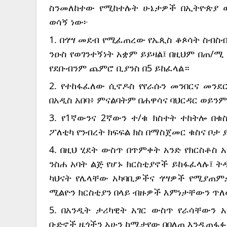
ስንመለከተው የሚከተሉት ሁኔታዎች በኢትዮጵያ ው
ወሳኝ ነው፦
1. በጎሣ መደብ የሚፈጠረው የኤጲስ ቆጶሳት ስብስብ
ንዑስ የወገንተኝነት አቋም ይይዛል፤ በዚህም በጠ/ሚ
የደቡብንም ጨምሮ ቢያንስ በ5 ይከፈላል።
2. የተከፋፈለው ሲኖዶስ የየራሱን መንበርና መን
በአዲስ አበባ፥ ምናልባትም በሐዋሳና ባህርዳር ወይንም
3. የ1ኛውንና 2ኛውን ተ/ቁ ክስተት ተከትሎ በቁ
ፖለቲካ የንብረት ክፍፍል ክስ በማስጀመር ቁስና ቦታ 
4. በዚህ ሂደት ውስጥ በጥምቀት አንድ የክርስቶስ 
ንስሐ አባት ልጅ የሆኑ ክርስቲያኖች ይከፋፈላሉ፤ ትዳ
ካህናት የሌላቸው አካባቢዎችና ጎሣዎች የሚያጠምቃ
ሚልዮን ክርስቲያን በላይ ብዙዎች እምነታቸውን ጥለ
5. በአንዲት ታሪካዊት አገር ውስጥ የራሳቸውን
ቡድኖች ዜጎችን አሁን ከሚታየው በበለጠ እንዲጠፋፉ