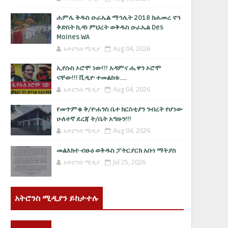
ሐምሌ ቅዱስ ዑራኤል ማኅሌት 2018 ከሐመረ ኖኅ
ቅድስት ኪዳነ ምህረት ወቅዱስ ዑራኤል Des
Moines WA
አትሮንስ ሚዲያ
Aug 04, 2026
ኢየሱስ ኦሮሞ ነው!!! አዳምና ሔዋን ኦሮሞ
ናቸው!!! ቪዲዮ ተመልከቱ.....
አትሮንስ ሚዲያ
Aug 04, 2026
የመጥምቁ ቅ/ዮሐንስ ቤተ ክርስቲያን ንብረት የሆነው
ሁለተኛ ደረጃ ት/ቤት አግዙን!!!
አትሮንስ ሚዲያ
Aug 04, 2026
መልእክተ ብፁዕ ወቅዱስ ፓትርያርክ አቡነ ማትያስ
አትሮንስ ሚዲያ
Jul 25, 2026
አትሮንስ ሚዲያን ይከታተሉ