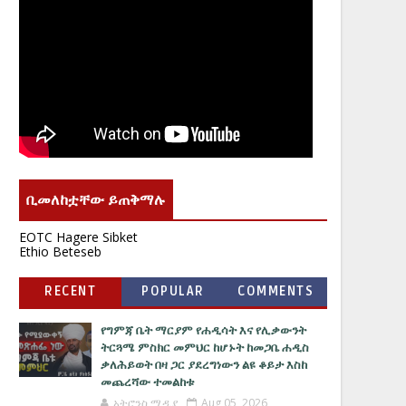
ቢመለከቷቸው ይጠቅማሉ
EOTC Hagere Sibket
Ethio Beteseb
RECENT
POPULAR
COMMENTS
የግምጃ ቤት ማርያም የሐዲሳት እና የሊቃውንት
ትርጓሜ ምስክር መምህር ከሆኑት ከመጋቤ ሐዲስ
ቃለሕይወት በዛ ጋር ያደረግነውን ልዩ ቆይታ እስከ
መጨረሻው ተመልከቱ
አትሮንስ ሚዲያ
Aug 05, 2026