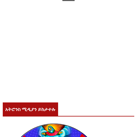
አትሮንስ ሚዲያን ይከታተሉ