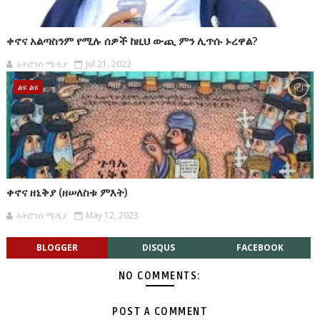
ቀኖና አልጣስንም የሚሉ ሰዎች ከዚህ ውጪ ምን ሊጥሱ ኑረዋል?
አትሮንስ ሚዲያ
Jul 21, 2023
ልዩ ልዩ
ቀኖና ዘኒቅያ (ዘሠለስቱ ምእት)
አትሮንስ ሚዲያ
May 12, 2023
BLOGGER
DISQUS
FACEBOOK
NO COMMENTS:
POST A COMMENT