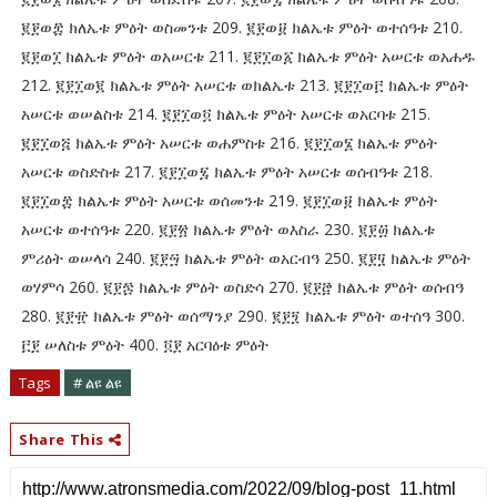
፪፻ወ፰ ክለኤቱ ምዕት ወስመንቱ 209. ፪፻ወ፱ ክልኤቱ ምዕት ወተሰዓቱ 210.
፪፻ወ፲ ክልኤቱ ምዕት ወአሠርቱ 211. ፪፻፲ወ፩ ክልኤቱ ምዕት አሠርቱ ወአሐዱ
212. ፪፻፲ወ፪ ክልኤቱ ምዕት አሠርቱ ወክልኤቱ 213. ፪፻፲ወ፫ ክልኤቱ ምዕት
አሠርቱ ወሠልስቱ 214. ፪፻፲ወ፬ ክልኤቱ ምዕት አሠርቱ ወአርባቱ 215.
፪፻፲ወ፭ ክልኤቱ ምዕት አሠርቱ ወሐምስቱ 216. ፪፻፲ወ፮ ክልኤቱ ምዕት
አሠርቱ ወስድስቱ 217. ፪፻፲ወ፯ ክልኤቱ ምዕት አሠርቱ ወሰብዓቱ 218.
፪፻፲ወ፰ ክልኤቱ ምዕት አሠርቱ ወሰመንቱ 219. ፪፻፲ወ፱ ክልኤቱ ምዕት
አሠርቱ ወተሰዓቱ 220. ፪፻፳ ክልኤቱ ምዕት ወእስራ 230. ፪፻፴ ክልኤቱ
ምሪዕት ወሠላሳ 240. ፪፻፵ ክልኤቱ ምዕት ወአርብዓ 250. ፪፻፶ ክልኤቱ ምዕት
ወሃምሳ 260. ፪፻፷ ክልኤቱ ምዕት ወስድሳ 270. ፪፻፸ ክልኤቱ ምዕት ወሰብዓ
280. ፪፻፹ ክልኤቱ ምዕት ወሰማንያ 290. ፪፻፺ ክልኤቱ ምዕት ወተሰዓ 300.
፫፻ ሠለስቱ ምዕት 400. ፬፻ አርባዕቱ ምዕት
Tags
# ልዩ ልዩ
Share This