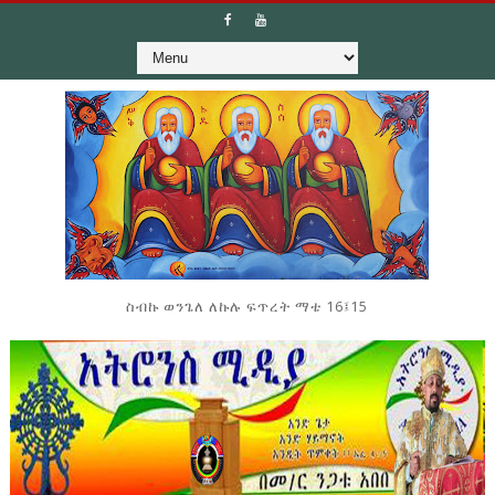
ስብኩ ወንጌለ ለኩሉ ፍጥረት ማቴ 16፤15