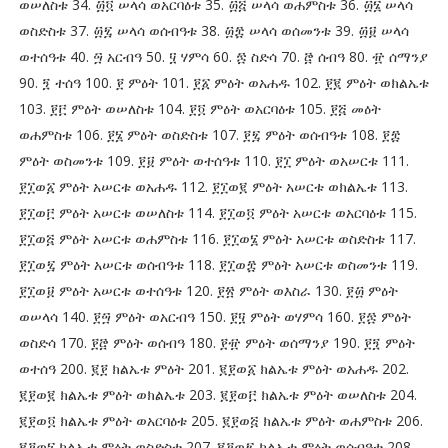
ወሠለስቱ 34. ፴፬ ሠላሳ ወአርባዕቱ 35. ፴፭ ሠላሳ ወሐምስቱ 36. ፴፮ ሠላሳ
ወስድስቱ 37. ፴፯ ሠላሳ ወሰብዓቱ 38. ፴፰ ሠላሳ ወሰመንቱ 39. ፴፱ ሠላሳ
ወተሰዓቱ 40. ፵ አርብዓ 50. ፶ ሃምሳ 60. ፷ ስድሳ 70. ፸ ሰብዓ 80. ፹ ሰማንያ
90. ፺ ተሰዓ 100. ፻ ምዕት 101. ፻፩ ምዕት ወአሐዱ 102. ፻፪ ምዕት ወክልኤቱ
103. ፻፫ ምዕት ወሠለስቱ 104. ፻፬ ምዕት ወአርባዕቱ 105. ፻፭ መዕት
ወሐምስቱ 106. ፻፮ ምዕት ወስድስቱ 107. ፻፯ ምዕት ወሰብዓቱ 108. ፻፰
ምዕት ወስመንቱ 109. ፻፱ ምዕት ወተሰዓቱ 110. ፻፲ ምዕት ወአሠርቱ 111.
፻፲ወ፩ ምዕት አሠርቱ ወአሐዱ 112. ፻፲ወ፪ ምዕት አሠርቱ ወክልኤቱ 113.
፻፲ወ፫ ምዕት አሠርቱ ወሠለስቱ 114. ፻፲ወ፬ ምዕት አሠርቱ ወአርባዕቱ 115.
፻፲ወ፭ ምዕት አሠርቱ ወሐምስቱ 116. ፻፲ወ፮ ምዕት አሠርቱ ወስድስቱ 117.
፻፲ወ፯ ምዕት አሠርቱ ወሰብዓቱ 118. ፻፲ወ፰ ምዕት አሠርቱ ወስመንቱ 119.
፻፲ወ፱ ምዕት አሠርቱ ወተሰዓቱ 120. ፻፳ ምዕት ወእስራ 130. ፻፴ ምዕት
ወሠላሳ 140. ፻፵ ምዕት ወአርብዓ 150. ፻፶ ምዕት ወሃምሳ 160. ፻፷ ምዕት
ወስድሳ 170. ፻፸ ምዕት ወሰብዓ 180. ፻፹ ምዕት ወሰማንያ 190. ፻፺ ምዕት
ወተሰዓ 200. ፪፻ ክልኤቱ ምዕት 201. ፪፻ወ፩ ክልኤቱ ምዕት ወአሐዱ 202.
፪፻ወ፪ ክልኤቱ ምዕት ወክልኤቱ 203. ፪፻ወ፫ ክልኤቱ ምዕት ወሠለስቱ 204.
፪፻ወ፬ ክልኤቱ ምዕት ወአርባዕቱ 205. ፪፻ወ፭ ክልኤቱ ምዕት ወሐምስቱ 206.
፪፻ወ፮ ክልኤቱ ምዕት ወስድስቱ 207. ፪፻ወ፯ ክልኤቱ ምዕት ወሰብዓቱ 208.