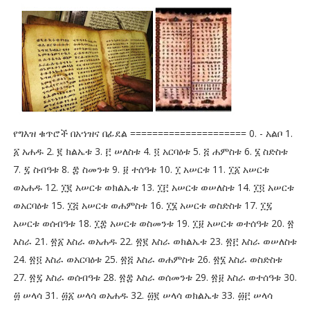
የግእዝ ቁጥሮች በአኀዝና በፊደል ===================== 0. - አልቦ 1.
፩ አሐዱ 2. ፪ ክልኤቱ 3. ፫ ሠለስቱ 4. ፬ አርባዕቱ 5. ፭ ሐምስቱ 6. ፮ ስድስቱ
7. ፯ ስብዓቱ 8. ፰ ስመንቱ 9. ፱ ተሰዓቱ 10. ፲ አሠርቱ 11. ፲፩ አሠርቱ
ወአሐዱ 12. ፲፪ አሠርቱ ወክልኤቱ 13. ፲፫ አሠርቱ ወሠለስቱ 14. ፲፬ አሠርቱ
ወአርባዕቱ 15. ፲፭ አሠርቱ ወሐምስቱ 16. ፲፮ አሠርቱ ወስድስቱ 17. ፲፯
አሠርቱ ወሰብዓቱ 18. ፲፰ አሠርቱ ወስመንቱ 19. ፲፱ አሠርቱ ወተሰዓቱ 20. ፳
እስራ 21. ፳፩ እስራ ወአሐዱ 22. ፳፪ እስራ ወክልኤቱ 23. ፳፫ እስራ ወሠለስቱ
24. ፳፬ እስራ ወአርባዕቱ 25. ፳፭ እስራ ወሐምስቱ 26. ፳፮ እስራ ወስድስቱ
27. ፳፯ እስራ ወሰብዓቱ 28. ፳፰ እስራ ወሰመንቱ 29. ፳፱ እስራ ወተሰዓቱ 30.
፴ ሠላሳ 31. ፴፩ ሠላሳ ወአሐዱ 32. ፴፪ ሠላሳ ወክልኤቱ 33. ፴፫ ሠላሳ