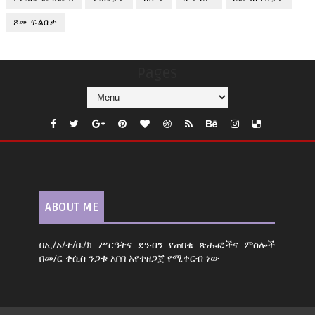
ጾመ ፍልሰታ
Pages
ABOUT ME
በኢ/ኦ/ተ/ቤ/ክ ሥርዓትና ደንብን የጠበቁ ጽሑፎችና ምስሎች
በመ/ር ቀሲስ ንጋቱ አበበ እየተዘጋጀ የሚቀርብ ነው