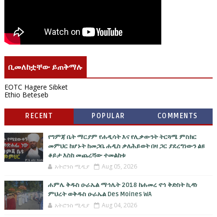
ቢመለከቷቸው ይጠቅማሉ
EOTC Hagere Sibket
Ethio Beteseb
RECENT
POPULAR
COMMENTS
የግምጃ ቤት ማርያም የሐዲሳት እና የሊቃውንት ትርጓሜ ምስክር
መምህር ከሆኑት ከመጋቤ ሐዲስ ቃለሕይወት በዛ ጋር ያደረግነውን ልዩ
ቆይታ እስከ መጨረሻው ተመልከቱ
አትሮንስ ሚዲያ
Aug 05, 2026
ሐምሌ ቅዱስ ዑራኤል ማኅሌት 2018 ከሐመረ ኖኅ ቅድስት ኪዳነ
ምህረት ወቅዱስ ዑራኤል Des Moines WA
አትሮንስ ሚዲያ
Aug 04, 2026