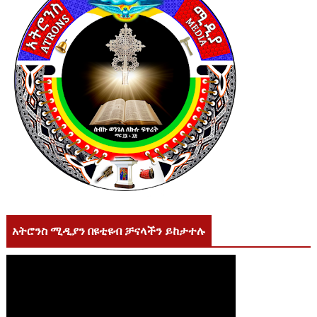
አትሮንስ ሚዲያን በዩቲዩብ ቻናላችን ይከታተሉ