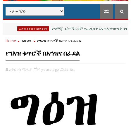
የግምጃ ቤት ማርያም የሐዲሳት እና የሊቃውንት ትርጓሜ ምስ
ሊቃውንተ ቤተ ክርስቲያን
Home
ልዩ ልዩ
የግእዝ ቁጥሮች በአኀዝና በፊደል
የግእዝ ቁጥሮች በአኀዝና በፊደል
አትሮንስ ሚዲያ
4 years ago
ልዩ ልዩ,