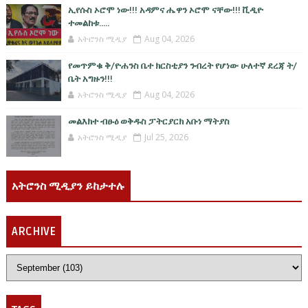
ኢየሱስ ኦሮሞ ነው!!! አዳምና ሔዋን ኦሮሞ ናቸው!!! ቪዲዮ
ተመልከቱ.....
አትሮንስ ሚዲያ
Aug 04, 2026
የመጥምቁ ቅ/ዮሐንስ ቤተ ክርስቲያን ንብረት የሆነው ሁለተኛ ደረጃ ት/
ቤት አግዙን!!!
አትሮንስ ሚዲያ
Aug 04, 2026
መልእክተ ብፁዕ ወቅዱስ ፓትርያርክ አቡነ ማትያስ
አትሮንስ ሚዲያ
Jul 25, 2026
አትሮንስ ሚዲያን ይከታተሉ
ARCHIVE