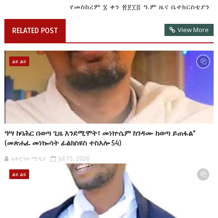
የመስከረም ፮ ቀን ፳፻፲፭ ዓ.ም ዜና ቤተክርስቲያን
View More
RELATED POST
ልዩ ልዩ
ዓሣ ከባሕር በወጣ ጊዜ እንደሚሞት፣ መነኵሴም ከገዳሙ ከወጣ ይጠፋል"
(መጽሐፈ መነኰሳት ፊልክስዩስ ተስእሎ 54)
አትሮንስ ሚዲያ
Jul 15, 2026
ልዩ ልዩ