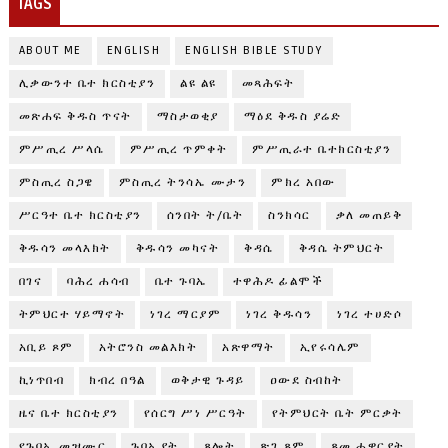
TAGS
ABOUT ME
ENGLISH
ENGLISH BIBLE STUDY
ሊቃውንተ ቤተ ክርስቲያን
ልዩ ልዩ
መጻሕፍት
መጽሐፍ ቅዱስ ጥናት
ማስታወቂያ
ማዕደ ቅዱስ ያሬድ
ምሥጢረ ሥላሴ
ምሥጢረ ጥምቀት
ምሥጢራተ ቤተክርስቲያን
ምስጢረ ስጋዌ
ምስጢረ ትንሳኤ ሙታን
ምክረ አበው
ሥርዓተ ቤተ ክርስቲያን
ሰንበት ት/ቤት
ስንክሳር
ቃለ መጠይቅ
ቅዱሳን መላእክት
ቅዱሳን መካናት
ቅዳሴ
ቅዳሴ ትምህርት
በገና
ባሕረ ሐሳብ
ቤተ ጉባኤ
ተዋሕዶ ፊልሞች
ትምህርተ ሃይማኖት
ነገረ ማርያም
ነገረ ቅዱሳን
ነገረ ተሀድሶ
አቢይ ጾም
አትሮንስ መልእክት
አጽዋማት
ኢየሩሳሌም
ኪነጥበብ
ክብረ በዓል
ወቅታዊ ጉዳይ
ዐውደ ስብከት
ዜና ቤተ ክርስቲያን
የሰርግ ሥነ ሥርዓት
የትምህርት ቤት ምርቃት
የጉባኤ መዝሙር
ጉባኤያት
ጸሎት
ጽጌ ጾም
ጾመ ሐዋርያት