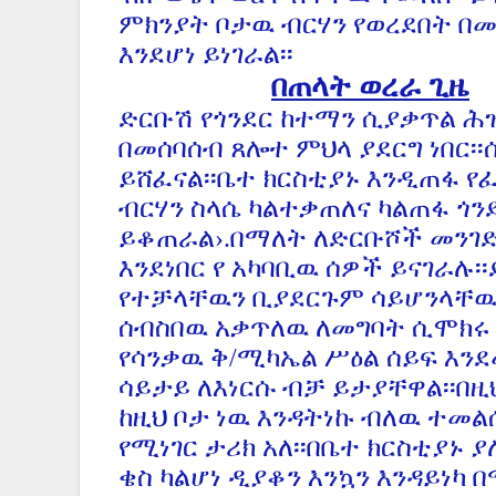
ምክንያት ቦታዉ ብርሃን የወረደበት በ
እንደሆነ ይነገራል፡፡
በጠላት ወረራ ጊዜ
ድርቡሽ የጎንደር ከተማን ሲያቃጥል ሕ
በመሰባሰብ ጸሎተ ምህላ ያደርግ ነበር፡
ይሸፈናል፡፡ቤተ ክርስቲያኑ እንዲጠፋ የ
ብርሃን ስላሴ ካልተቃጠለና ካልጠፋ ጎን
ይቆጠራል›.በማለት ለድርቡሾች መንገድ
እንደነበር የ አካባቢዉ ሰዎች ይናገራሉ፡
የተቻላቸዉን ቢያደርጉም ሳይሆንላቸዉ
ሰብስበዉ አቃጥለዉ ለመግባት ሲሞክሩ 
የሳንቃዉ ቅ/ሚካኤል ሥዕል ሰይፍ እንደ
ሳይታይ ለእነርሱ ብቻ ይታያቸዋል፡፡በዚ
ከዚህ ቦታ ነዉ እንዳትነኩ ብለዉ ተመ
የሚነገር ታሪክ አለ፡፡በቤተ ክርስቲያኑ 
ቄስ ካልሆነ ዲያቆን እንኳን እንዳይነካ