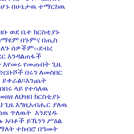
መሆኑ በሁኔታዉ ተማርከዉ
ዝቡ ወደ ቤተ ክርስቲያኑ
፡ሰማዩም በጉምና በጢስ
ፈለጉ ሰዎችም‹‹ደብረ
ደር እንዳልጠፋች
 እየመሩ የመጡበት ጊዜ
፡ድርቡሾች በሩን ለመስበር
 ይቀራል፡፡እንጨት
በበሩ ላይ የተሳለዉ
መዘዘ ለህዝበ ክርስቲያኑ
ህ ጊዜ እግዚአብሔር ያለዉ
ልሰዉ ጥለዉት እንደሄዱ
ያሉ አባቶች ይኼንን ሥዕል
 በማለት ተከብሮ በዓመት