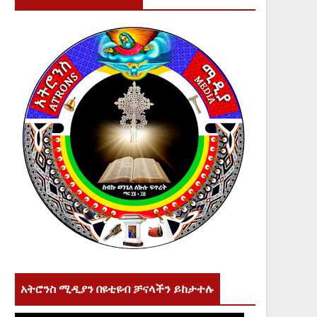
አትሮንስ ሚዲያን በዩቲዩብ ቻናላችን ይከታተሉ