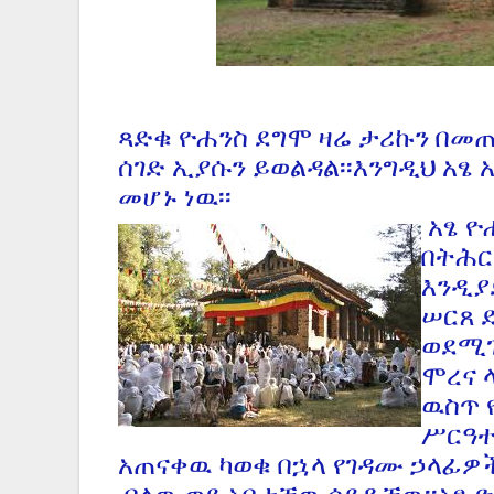
ጻድቁ ዮሐንስ ደግሞ ዛሬ ታሪኩን በመ
ሰገድ ኢያሱን ይወልዳል፡፡እንግዲህ አፄ 
መሆኑ ነዉ፡፡
አፄ ዮ
በትሕር
እንዲያ
ሠርጸ 
ወደሚገ
ሞረና 
ዉስጥ 
ሥርዓተ
አጠናቀዉ ካወቁ በኋላ የገዳሙ ኃላፊዎ