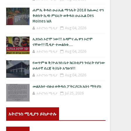
ሐምሌ ቅዱስ ዑራኤል ማኅሌት 2018 ከሐመረ ኖኅ
ቅድስት ኪዳነ ምህረት ወቅዱስ ዑራኤል Des
Moines WA
አትሮንስ ሚዲያ
Aug 04, 2026
ኢየሱስ ኦሮሞ ነው!!! አዳምና ሔዋን ኦሮሞ
ናቸው!!! ቪዲዮ ተመልከቱ.....
አትሮንስ ሚዲያ
Aug 04, 2026
የመጥምቁ ቅ/ዮሐንስ ቤተ ክርስቲያን ንብረት የሆነው
ሁለተኛ ደረጃ ት/ቤት አግዙን!!!
አትሮንስ ሚዲያ
Aug 04, 2026
መልእክተ ብፁዕ ወቅዱስ ፓትርያርክ አቡነ ማትያስ
አትሮንስ ሚዲያ
Jul 25, 2026
አትሮንስ ሚዲያን ይከታተሉ