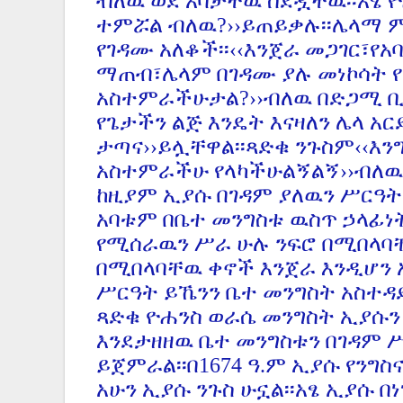
ብለዉ ወደ አባታቸዉ ሰደዷቸዉ፡፡አ
ፄ 
ተምሯል ብለዉ?››ይጠይቃሉ፡፡ሌላማ 
የገዳሙ አለቆች፡፡‹‹እንጀራ መጋገር፣የአ
ማጠብ፣ሌላም በገዳሙ ያሉ መነኮሳት 
አስተምራችሁታል?››ብለዉ በድጋሚ 
የጌታችን ልጅ እንዴት እናዛለን ሌላ አ
ታጣና››ይሏቸዋል፡፡ጻድቁ ንጉስም‹‹እ
አስተምራችሁ የላካችሁልኝልኝ››ብለዉ
ከዚያም ኢያሱ በገዳም ያለዉን ሥርዓት
አባቱም በቤተ መንግስቱ ዉስጥ ኃላፊነት
የሚሰራዉን ሥራ ሁሉ ንፍሮ በሚበላባ
በሚበላባቸዉ ቀኖች እንጀራ እንዲሆን አ
ሥርዓት ይኼንን ቤተ መንግስት አስተዳድ
ጻድቁ ዮሐንስ ወራሴ መንግስት ኢያሱን
እንደታዘዘዉ ቤተ መንግስቱን በገዳም 
ይጀምራል፡፡በ1674 ዓ.ም ኢያሱ የንግስና
አሁን ኢያሱ ንጉስ ሁኗል፡፡አፄ ኢያሱ በ