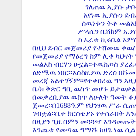
ገለጠዉ ኢያሱ ታቦት አ
አየነዉ ኢያሱን ደብረ ብ
ሰዉነቱን ትቶ መልአክ ሆ
ሥላሴን ቢሸከም ኢያሱ 
ከ አራቱ ኪሩቤል አምስተኛ
በዚህ ደብር መጀመሪያ የተሸመዉ ቀዉስ
የመጀመሪያ የማዕረግ ስም ሊቀ ካህናት
መልአከ ብርሃን ሁኗል፡፡ቀዉስጦስ ያረፈ
ዕድሜዉ ነበር፡፡እስከዚያዉ ድረስ በሹመ
መረጃ አልተገኝም፡፡የተቀበረዉ ግን እዚ
ቤ/ክ ቅጽር ግቢ ዉስጥ መሆኑ ይታወቃል
በመቃረቢያዉ ዉስጥ ለሁለት ዓመት ቆይ
ጀመረ፡፡በ1688ዓ.ም የህንፃዉ ሥራ ሲጠ
ገብቷል፡፡ቤተ ክርስቲያኑ የተሰራበት እን
በዚያን ጊዜ በምን መጓጓዣ እንዳመጡት 
እንጨቱ የመጣዉ ግማሹ ከዘጌ ነዉ ሲል