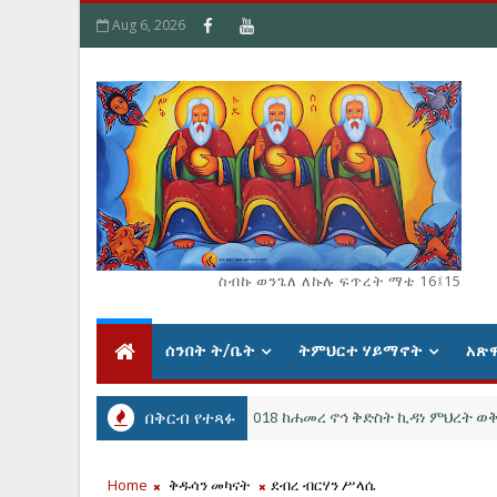
Aug 6, 2026
ስብኩ ወንጌለ ለኩሉ ፍጥረት ማቴ 16፤15
ሰንበት ት/ቤት
ትምህርተ ሃይማኖት
አጽ
ሐምሌ ቅዱስ ዑራኤል ማኅሌት 2018 ከሐመረ ኖኅ ቅድስት ኪዳነ ምህረት ወቅዱስ ዑራኤል
በቅርብ የተጻፉ
Home
ቅዱሳን መካናት
ደብረ ብርሃን ሥላሴ