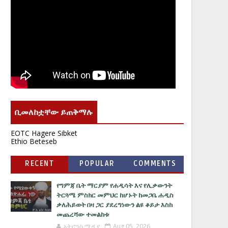
ቢመለከቷቸው ይጠቅማሉ
EOTC Hagere Sibket
Ethio Beteseb
RECENT
POPULAR
COMMENTS
የግምጃ ቤት ማርያም የሐዲሳት እና የሊቃውንት
ትርጓሜ ምስክር መምህር ከሆኑት ከመጋቤ ሐዲስ
ቃለሕይወት በዛ ጋር ያደረግነውን ልዩ ቆይታ እስከ
መጨረሻው ተመልከቱ
አትሮንስ ሚዲያ
Aug 05, 2026