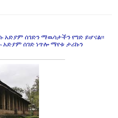
ያሱ አድያም ሰገድን ማዉሳታችን የግድ ይሆናል፡፡
ሱ አድያም ሰገድ ነጥሎ ማየቱ ታሪኩን