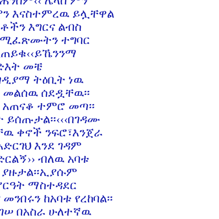
ዮሐንስም‹‹ ሌላስ ምን
ምን እናስተምረዉ ይሏቸዋል
ባቶችን እግርና ልብስ
የሚፈጽሙትን ተግባር
ቢጠይቁ‹‹ይኼንንማ
ርድእት መቼ
ንግዲያማ ትዕቢት ነዉ
 መልሰዉ ሰደዷቸዉ፡፡
 አጠናቆ ተምሮ መጣ፡፡
 ይሰጡታል፡፡‹‹‹በገዳሙ
ቸዉ ቀኖች ንፍሮ፣እንጀራ
ድርገህ እንደ ገዳም
ርልኝ›› ብለዉ አባቱ
 ያዙታል፡፡ኢያሱም
ሥርዓት ማስተዳደር
 መንበሩን ከአባቱ የረከባል፡፡
ነገሠ በአስራ ሁለተኛዉ