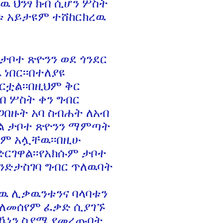
ዉ ህንፃ ክብ ሲሆን ሦስት
ቱ አይታዩም ተሸከርክረዉ
 ታቦተ ጽዮንን ወደ ጎንደር
ነበር፡፡በተለያዩ
ቷል፡፡በዚህም ቅር
ብ ሦስት ቀን ግብር
ጋበዙት አባ ስብሐት ለአብ
ል ታቦተ ጽዮንን ማምጣት
ባም አሏቸዉ፡፡በዚሁ
ርገዋል፡፡የአክሱም ታቦተ
ንድታስገባ ግብር ጥለዉባት
ዘዉ ሊቃዉንቱንና ባላባቱን
 ለመሰየም ፈቃድ ሲያገኙ
ኼነን ስያሜ የመረጡበት