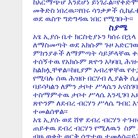
ከአርማጭሆ እንደሆነ ይነገራል፡፡የቀድሞ
መቅድስ ነበረዉ፡፡የበሩ ሳንቃዎች ሲከፈ
ወደ ዉስጥ ግድግዳዉ ነበር የሚገቡት፡፡
ስያሜ
አፄ ኢያሱ ቤተ ክርስቲያኑን ካሰሩ በኋላ
ለማስመጣት ወደ አክሱም ጉዞ አድርገዉ 
ምክንያቶች ለማምጣት ሳይቻላቸዉ ቀር
ተሰኝተዉ የአክሱም ጽዮን አካባቢ ሕዝ
ከልክሏቸዋል፡፡ከዚያም አብረዋቸዉ የተ
የሚባሉ ሰዉ ሕዝቡ በርሃብ ሊያልቅ ሲ
ባይሳካልን ለምን ታቦተ ሥላሴን አናስገ
ተስማምተዉ ታቦተ ሥላሴ እንዲገባ አድ
ጽዮንም ለደብረ ብርሃን ሥላሴ ግብር እ
ተመልሰዋል፡፡
አፄ ኢያሱ ወደ ሸዋ ደብረ ብርሃን ተጉ
ጠይቀዉ ደብረ ብርሃን የሚለዉን ስም
ብዙ ወቄት ወርቅ ሰጥተዉ ተመለሱ፡፡ይ