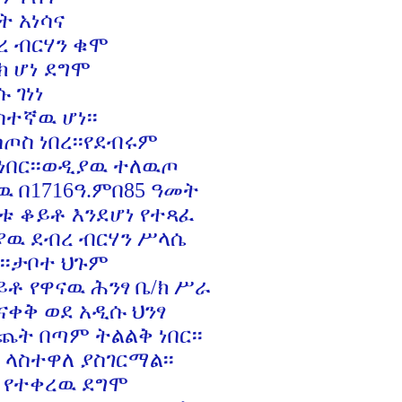
ነሳና
ርሃን ቁሞ
ነ ደግሞ
ገነነ
ዉ ሆነ፡፡
ጦስ ነበረ፡፡የደብሩም
 ነበር፡፡ወዲያዉ ተለዉጦ
ዉ በ1716ዓ.ምበ85 ዓመት
ቱ ቆይቶ እንደሆነ የተጻፈ
ያዉ ደብረ ብርሃን ሥላሴ
፡፡ታቦተ ህጉም
ቶ የዋናዉ ሕንፃ ቤ/ክ ሥራ
ናቀቅ ወደ አዲሱ ህንፃ
ጨት በጣም ትልልቅ ነበር፡፡
ላስተዋለ ያስገርማል፡፡
 የተቀረዉ ደግሞ