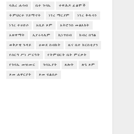
ባሕረ ሐሳብ
ቤተ ጉባኤ
ተዋሕዶ ፊልሞች
ትምህርተ ሃይማኖት
ነገረ ማርያም
ነገረ ቅዱሳን
ነገረ ተሀድሶ
አቢይ ጾም
አትሮንስ መልእክት
አጽዋማት
ኢየሩሳሌም
ኪነጥበብ
ክብረ በዓል
ወቅታዊ ጉዳይ
ዐውደ ስብከት
ዜና ቤተ ክርስቲያን
የሰርግ ሥነ ሥርዓት
የትምህርት ቤት ምርቃት
የጉባኤ መዝሙር
ጉባኤያት
ጸሎት
ጽጌ ጾም
ጾመ ሐዋርያት
ጾመ ፍልሰታ