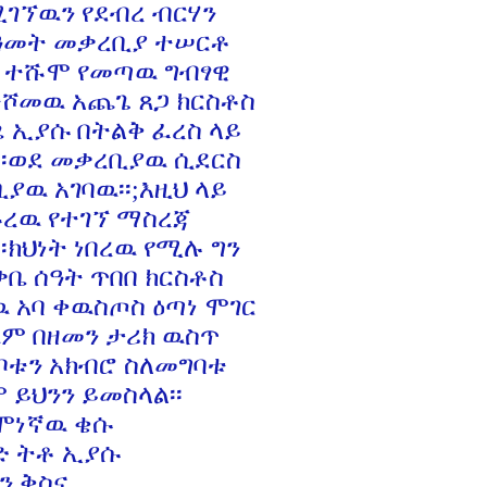
ሚገኘዉን የደብረ ብርሃን
 ዓመት መቃረቢያ ተሠርቶ
ስ ተሹሞ የመጣዉ ግብፃዊ
ተሾመዉ አጨጌ ጸጋ ክርስቶስ
ፄ ኢያሱ በትልቅ ፈረስ ላይ
፡ወደ መቃረቢያዉ ሲደርስ
ያዉ አገባዉ፡፡;እዚህ ላይ
ኑረዉ የተገኘ ማስረጃ
፡ክህነት ነበረዉ የሚሉ ግን
ቃቤ ሰዓት ጥበበ ክርስቶስ
 አባ ቀዉስጦስ ዕጣነ ሞገር
ዉም በዘመን ታሪክ ዉስጥ
ቦቱን አክብሮ ስለመግባቱ
 ይህንን ይመስላል፡፡
ኛዉ ቄሱ
ቶ ኢያሱ
ቅስና