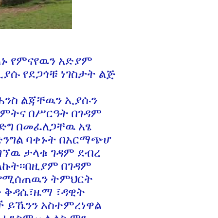
ጠኑ የምናየዉን አድያም
ኢያሱ የደጋጎቹ ነገስታት ልጅ
ሐንስ ልጃቸዉን ኢያሱን
ምትና በሥርዓት በገዳም
ድግ በመፈለጋቸዉ አፄ
ድንግል ባቀኑት በአርማጭሆ
ኘዉ ታላቁ ገዳም ደብረ
ላኩት፡፡በዚያም በገዳም
የሚሰጠዉን ትምህርት
 ቅዳሴ፣ዜማ ፣ዳዊት
ች ይኼንን አስተምረነዋል