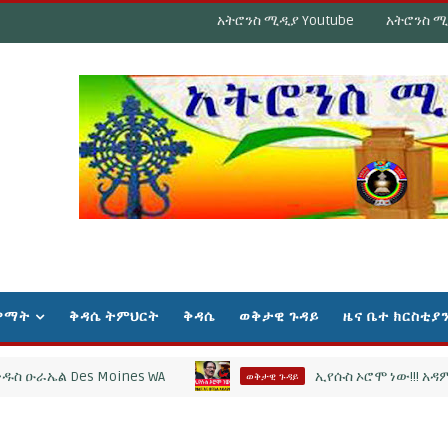
አትሮንስ ሚዲያ Youtube
አትሮንስ ሚ
ዋማት
ቅዳሴ ትምህርት
ቅዳሴ
ወቅታዊ ጉዳይ
ዜና ቤተ ክርስቲያ
 Des Moines WA
ኢየሱስ ኦሮሞ ነው!!! አዳምና ሔዋን ኦ
ወቅታዊ ጉዳይ