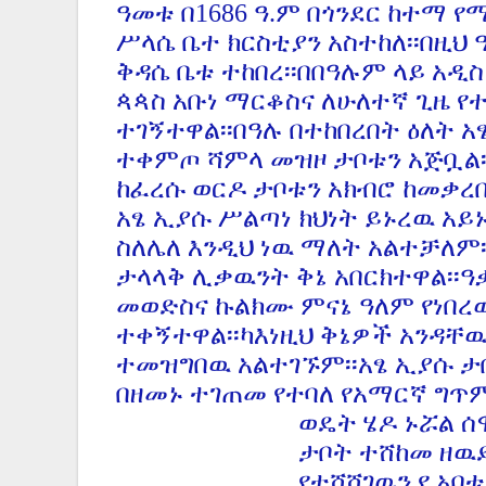
ዓመቱ በ1686 ዓ.ም በጎንደር ከተማ የ
ሥላሴ ቤተ ክርስቲያን አስተከለ፡፡በዚህ
ቅዳሴ ቤቱ ተከበረ፡፡በበዓሉም ላይ አዲ
ጳጳስ አቡነ ማርቆስና ለሁለተኛ ጊዜ የ
ተገኝተዋል፡፡በዓሉ በተከበረበት ዕለት አ
ተቀምጦ ሻምላ መዝዞ ታቦቱን አጅቧል፡
ከፈረሱ ወርዶ ታቦቱን አክብሮ ከመቃረቢ
አፄ ኢያሱ ሥልጣነ ክህነት ይኑረዉ አይ
ስለሌለ እንዲህ ነዉ ማለት አልተቻለም፡
ታላላቅ ሊቃዉንት ቅኔ አበርክተዋል፡፡ዓ
መወድስና ኩልክሙ ምናኔ ዓለም የነበረዉ
ተቀኝተዋል፡፡ካእነዚህ ቅኔዎች አንዳቸ
ተመዝግበዉ አልተገኙም፡፡አፄ ኢያሱ ታ
በዘመኑ ተገጠመ የተባለ የአማርኛ ግጥም
ወዴት ሄዶ ኑሯል ሰሞነ
ታቦት ተሸከመ ዘዉድ ት
የተሸሸገዉን የ አባቱን 