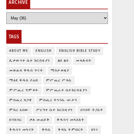
ARCHIVE
TAGS
ABOUT ME
ENGLISH
ENGLISH BIBLE STUDY
ሊቃውንተ ቤተ ክርስቲያን
ልዩ ልዩ
መጻሕፍት
መጽሐፍ ቅዱስ ጥናት
ማስታወቂያ
ማዕደ ቅዱስ ያሬድ
ምሥጢረ ሥላሴ
ምሥጢረ ጥምቀት
ምሥጢራተ ቤተክርስቲያን
ምስጢረ ስጋዌ
ምስጢረ ትንሳኤ ሙታን
ምክረ አበው
ሥርዓተ ቤተ ክርስቲያን
ሰንበት ት/ቤት
ስንክሳር
ቃለ መጠይቅ
ቅዱሳን መላእክት
ቅዱሳን መካናት
ቅዳሴ
ቅዳሴ ትምህርት
በገና