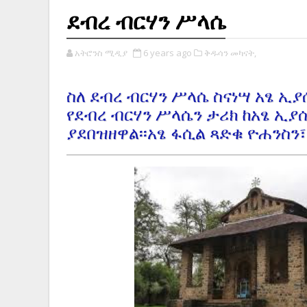
ደብረ ብርሃን ሥላሴ
አትሮንስ ሚዲያ
6 years ago
ቅዱሳን መካናት,
ስለ ደብረ ብርሃን ሥላሴ ስናነሣ አፄ ኢ
የደብረ ብርሃን ሥላሴን ታሪክ ከአፄ ኢያ
ያደበዝዘዋል፡፡አፄ ፋሲል ጻድቁ ዮሐንስን፣