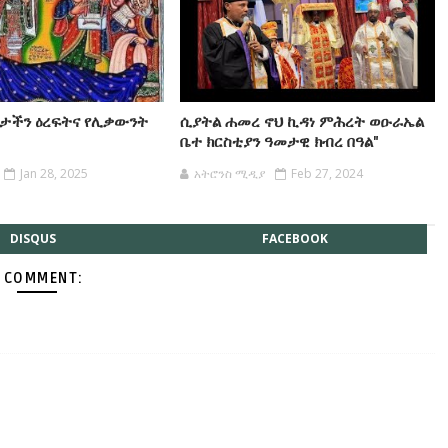
ቤታችን ዕረፍትና የሊቃውንት
ሲያትል ሐመረ ኖህ ኪዳነ ምሕረት ወዑራኤል
ቤተ ክርስቲያን ዓመታዊ ክብረ በዓል"
Jan 28, 2025
አትሮንስ ሚዲያ
Feb 27, 2024
DISQUS
FACEBOOK
 COMMENT: