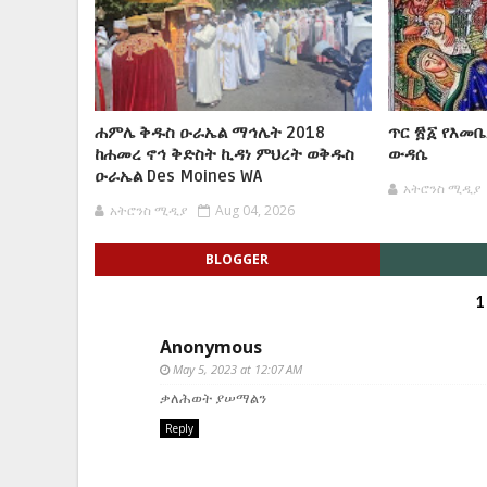
ሐምሌ ቅዱስ ዑራኤል ማኅሌት 2018
ጥር ፳፩ የእመ
ከሐመረ ኖኅ ቅድስት ኪዳነ ምህረት ወቅዱስ
ውዳሴ
ዑራኤል Des Moines WA
አትሮንስ ሚዲያ
አትሮንስ ሚዲያ
Aug 04, 2026
BLOGGER
1
Anonymous
May 5, 2023 at 12:07 AM
ቃለሕወት ያሠማልን
Reply