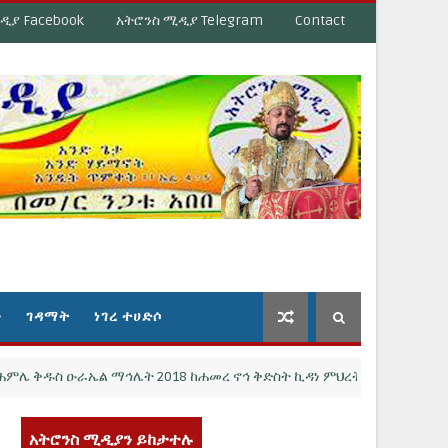
ዲያ Facebook
አትሮንስ ሚዲያ Telegram
Contact
ን
ገዳማት
ነገረ ተሀድሶ
ስ ዑራኤል ማኅሌት 2018 ከሐመረ ኖኅ ቅድስት ኪዳነ ምህረት ወቅዱስ ዑራኤል Des Mo
አትሮንስ ሚዲያን ይከታተሉ