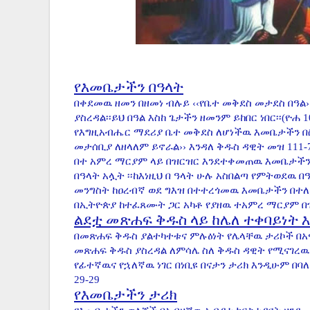
የእመቤታችን በዓላት
በቀደመዉ ዘመን በዘመነ ብሉይ ‹‹የቤተ መቅደስ መታደስ በዓል›
ያስረዳል፡፡ይህ በዓል እስከ ጌታችን ዘመንም ይከበር ነበር፡፡(ዮሐ 
የእግዚአብሔር ማደሪያ ቤተ መቅደስ ለሆነችዉ እመቤታችን በስሟ
መታሰቢያ ለዘላለም ይኖራል›› እንዳለ ቅዱስ ዳዊት መዝ 111-
በተ አምረ ማርያም ላይ በዝርዝር እንደተቀመጠዉ እመቤታችን
በዓላት አሏት ፡፡ከእነዚህ በ ዓላት ሁሉ አስበልጣ የምትወደዉ በዓ
መንግስት ከዐረብኛ ወደ ግእዝ በተተረጎመዉ እመቤታችን በተለ
በኢትዮጵያ ከተፈጸሙት ጋር አካቶ የያዘዉ ተአምረ ማርያም በዝ
ልደቷ መጽሐፍ ቅዱስ ላይ ከሌለ ተቀባይነት 
በመጽሐፍ ቅዱስ ያልተካተቱና ምሉዕነት የሌላቸዉ ታሪኮች በ
መጽሐፍ ቅዱስ ያስረዳል ለምሳሌ ስለ ቅዱስ ዳዊት የሚናገረዉ
የፊተኛዉና የኋለኛዉ ነገር በነቢዩ በናታን ታሪክ እንዲሁም በባለ
29-29
የእመቤታችን ታሪክ