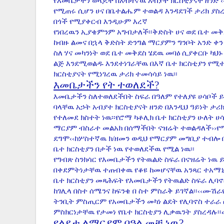
የእመቤታችን ወላጆች በአብዛኛዉ አብያተ ክርስቲያናት ዘንድ ‹
የሚጠሩ ሲሆን ሀና በቤተልሔም ተወልዳ እንዳደገች ታሪክ ያስ
በጎች የሚያቀርብ እንዲሁም እረኛ
የነበረዉን ኢያቄምንም አግብታለች፡፡ቅድስት ሀና ወደ ቤተ መቅደ
ከብዙ ልመና በኋላ ቅድስት ድንግል ማርያምን ግንቦት አንድ ቀን 
ስለ ሃና መካንነት ወደ ቤተ መቅደስ ሄደዉ መባዕ ሲያቀርቡ ካ
ልጅ እንደሚወልዱ እንደተነገራቸዉ በእኛ ቤተ ክርስቲያን የሚ
ክርስቲያናት የሚነገረዉ ታሪክ ተመሳሳይ ነዉ፡፡
እመቤታችን የት ተወለደች?
እመቤታችን ስለተወለደችበት ስፍራ በዓለም የተለያዩ ሀሳቦች ይ
ባላቸዉ አኃት አብያተ ክርስቲያናት ዘንድ በእንዲህ ዓይነት ታሪ
የተለመደ ክስተት ነዉ፡፡የሮማ ካቶሊክ ቤተ ክርስቲያን ሁለት ሀ
ማርያም ብስራተ መልአክ በሰማችበት ናዝሬት ተወልዳለች››የሚ
ደግሞ‹‹ከሦስተኛዉ ክ/ዘመን ወዲህ የማርያም መግቢያ ተብሎ 
ቤተ ክርስቲያን በታች ነዉ የተወለደችዉ የሚል ነዉ፡፡
የግብጽ ስንክሳር የእመቤታችን የትዉልድ ስፍራ በናዝሬት ነዉ ይ
በቀደምትነታቸዉ ተጠብቀዉ የቆዩ ከመሆናቸዉ አንጻር ተአማኒነ
ቤተ ክርስቲያን መጻሕፍት የእመቤታችን የትዉልድ ስፍራ ሊባኖስ
ከገሊላ በስተ ሰሜንና ከፍንቄ በ ስተ ምስራቅ ይገኛል፡፡‹‹ሙሽራየ
ትንቢት ምስጢርም የአመቤታችን መካነ ልደት የሊባኖስ ተራራ
ምስክርነታቸዉ የታመነ የቤተ ክርስቲያን ሊቃዉንት ያስረዳሉ፡፡መ
የልደታ ለማርያም በዓል መቸ ነዉ?