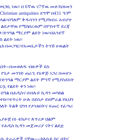
ጋቢ ነዉ፡፡ በ 6ኛዉ ና7ኛዉ መቶ/ክ/ዘመን
ristian antiquities ደግሞ በ431 ዓ/ም
ይላል፡፡በዓለም ቅዱሳንን የሚያከብሩ አብያተ
ን ልደታቸዉ የሚከበረዉም በሦስተኛ ደረጃ
/ድንግል ማርያም ልደት ነዉ፡፡በአንደኛ
 ልደት ነዉ፡፡
ኬክ በመጋገር፡የአመቤታችን ትንሽ ሀዉልት
ደበት‹‹በመወለዱ ብዙዎች ደስ
 የጌታ መንገድ ጠራጊ የአዋጅ ነጋሪ በመሆኑ
 የድንግል ማርያም ልደት ምንኛ የሚያስደስት
ሷ የልደት ቀን ነዉ፡፡
 በዓል በሐዲስና በብሉይ ኪዳን መካከል
ተተኩ፡፡ፍጥረት ሁሉ በደስታ ይዘምራል የዚህን
 ዕለት ትልቅ ህንፃ የታነጸበትና ፍጡር የፈጣሪ
ቶቿ በነ ቴክታና ጰጥሪቃ ህልም
 የሐዲስ ኪዳን መጀመሪያ ናትና ልደቷ
ሱ ተራራዎች ናቸዉ››‹‹ከእሴይ ስር በትር