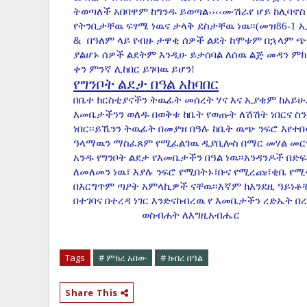
ትወጣለች አበባዋም ከግንዱ ይወጣል››‹‹ሙሽራየ ሆይ ከሊባኖስ 
የትንቢታቸዉ ፍፃሜ ነዉና ታላቅ ደስታቸዉ ነዉ፡፡(መዝ86-1 ኢሳ
&
በዓለም ላይ የብዙ ታዋቂ ሰዎች ልደት ከሞቱም በኋላም ጭ
ያልሆኑ ሰዎች ልደትም እንዲሁ ይታሰባል ለሰዉ ልጅ መዳን ምክ
ቀን ምንኛ ሊከበር ይገባዉ ይሆን!
የግንቦት ልደታ በዓል አከባበር
በቤተ ክርስቲያናችን ትዉፊት መሰረት ሃና እና ኢያቄም ከአይ
እመቤታችንን ወለዱ በወቅቱ ከቤት የወጡት ለሽሽት ነበርና ስን
ነበር፡፡ይኼንን ትዉፊት በመያዝ በዓሉ ከቤት ዉጭ ንፍሮ እየተበላ
ዓላማዉን ማስፈጸም የሚፈልገዉ ዲያቢሎስ በማር መሃል መ
አንዱ የግንቦት ልደታ የእመቤታችን በዓል ነዉ፡፡አንዳንዶች በድ
ለመለመን ነዉ፣ እያሉ ንፍሮ የሚበትኑ፣ቡና የሚረጩ፣ቂቤ የሚ
በእርግጥም ጣዖት አምላኪዎች ናቸዉ፡፡እኛም ከእንደዚ ዓይነቶቹ
በተገባና በተረዳ ነገር እንድናከብረዉ የ እመቤታችን ረድኤት በረከ
ወስብሐት ለእግዚአብሔር
ምንጭ ሐመር 20ኛ ዓ
Tags
# ምክረ አበው
# ክብረ በዓል
Share This