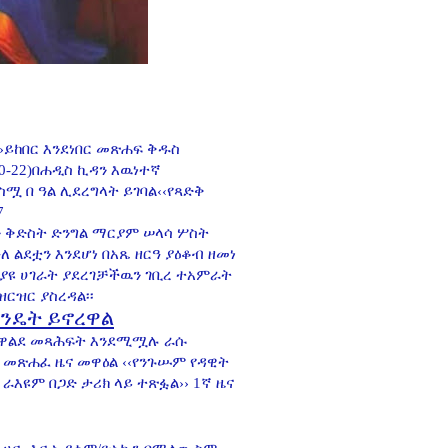
›ይከበር እንደነበር መጽሐፍ ቅዱስ
10-22)በሐዲስ ኪዳን እዉነተኛ
 በ ዓል ሊደረግላት ይገባል‹‹የጻድቅ
7
 ቅድስት ድንግል ማርያም ሠላሳ ሦስት
ለ ልደቷን እንደሆነ በአጼ ዘርዓ ያዕቆብ ዘመነ
ያዩ ሀገራት ያደረገቻችዉን ገቢረ ተአምራት
ርዝር ያስረዳል፡፡
እንዴት ይኖረዋል
አዋልደ መጻሕፍት እንደሚሟሉ ራሱ
 መጽሐፈ ዜና መዋዕል ‹‹የንጉሡም የዳዊት
 ራእዩም በጋድ ታሪክ ላይ ተጽፏል›› 1ኛ ዜና