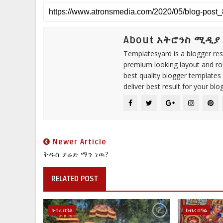
About አትሮንስ ሚዲያ
Templatesyard is a blogger reso
premium looking layout and rob
best quality blogger templates
deliver best result for your blog
Newer Article
ቅዱስ ያሬድ ማን ነዉ?
RELATED POST
ክብረ በዓል
ክብረ በዓል