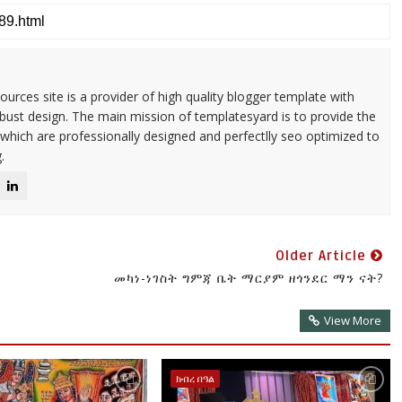
urces site is a provider of high quality blogger template with
ust design. The main mission of templatesyard is to provide the
 which are professionally designed and perfectlly seo optimized to
.
Older Article
መካነ-ነገስት ግምጃ ቤት ማርያም ዘጎንደር ማን ናት?
View More
ክብረ በዓል