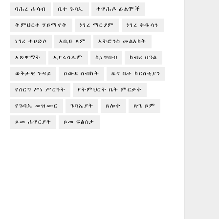
ባሕረ ሐሳብ
ቤተ ጉባኤ
ተዋሕዶ ፊልሞች
ትምህርተ ሃይማኖት
ነገረ ማርያም
ነገረ ቅዱሳን
ነገረ ተሀድሶ
አቢይ ጾም
አትሮንስ መልእክት
አጽዋማት
ኢየሩሳሌም
ኪነጥበብ
ክብረ በዓል
ወቅታዊ ጉዳይ
ዐውደ ስብከት
ዜና ቤተ ክርስቲያን
የሰርግ ሥነ ሥርዓት
የትምህርት ቤት ምርቃት
የጉባኤ መዝሙር
ጉባኤያት
ጸሎት
ጽጌ ጾም
ጾመ ሐዋርያት
ጾመ ፍልሰታ