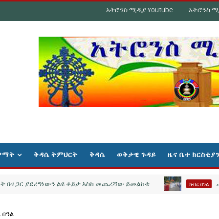
አትሮንስ ሚዲያ Youtube
አትሮንስ ሚ
ዋማት
ቅዳሴ ትምህርት
ቅዳሴ
ወቅታዊ ጉዳይ
ዜና ቤተ ክርስቲያ
 ያደረግነውን ልዩ ቆይታ እስከ መጨረሻው ይመልከቱ
ሐምሌ ቅዱ
ክብረ በዓል
 በዓል