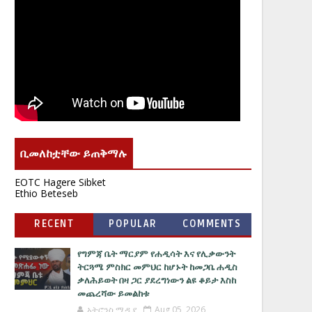
ቢመለከቷቸው ይጠቅማሉ
EOTC Hagere Sibket
Ethio Beteseb
RECENT
POPULAR
COMMENTS
የግምጃ ቤት ማርያም የሐዲሳት እና የሊቃውንት
ትርጓሜ ምስክር መምህር ከሆኑት ከመጋቤ ሐዲስ
ቃለሕይወት በዛ ጋር ያደረግነውን ልዩ ቆይታ እስከ
መጨረሻው ይመልከቱ
አትሮንስ ሚዲያ
Aug 05, 2026