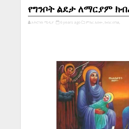
የግንቦት ልደታ ለማርያም ክብ
አትሮንስ ሚዲያ
6 years ago
ምክረ አበው,
ክብረ በዓል,