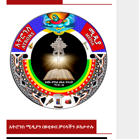
አትሮንስ ሚዲያን በዩቲዩብ ቻናላችን ይከታተሉ