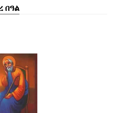
ረ በዓል