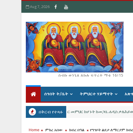
Aug 7, 2026
ስብኩ ወንጌለ ለኩሉ ፍጥረት ማቴ 16፤15
ሰንበት ት/ቤት
ትምህርተ ሃይማኖት
አጽ
ሳት እና የሊቃውንት ትርጓሜ ምስክር መምህር ከሆኑት ከመጋቤ ሐዲስ ቃለሕይወት በዛ ጋር
በቅርብ የተጻፉ
Home
ምክረ አበው
ክብረ በዓል
የግንቦት ልደታ ለማርያም ክብረ