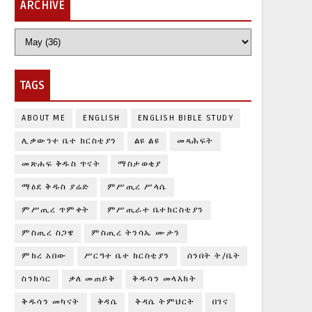
ARCHIVE
TAGS
ABOUT ME
ENGLISH
ENGLISH BIBLE STUDY
ሊቃውንተ ቤተ ክርስቲያን
ልዩ ልዩ
መጻሕፍት
መጽሐፍ ቅዱስ ጥናት
ማስታወቂያ
ማዕደ ቅዱስ ያሬድ
ምሥጢረ ሥላሴ
ምሥጢረ ጥምቀት
ምሥጢራተ ቤተክርስቲያን
ምስጢረ ስጋዌ
ምስጢረ ትንሳኤ ሙታን
ምክረ አበው
ሥርዓተ ቤተ ክርስቲያን
ሰንበት ት/ቤት
ስንክሳር
ቃለ መጠይቅ
ቅዱሳን መላእክት
ቅዱሳን መካናት
ቅዳሴ
ቅዳሴ ትምህርት
በገና