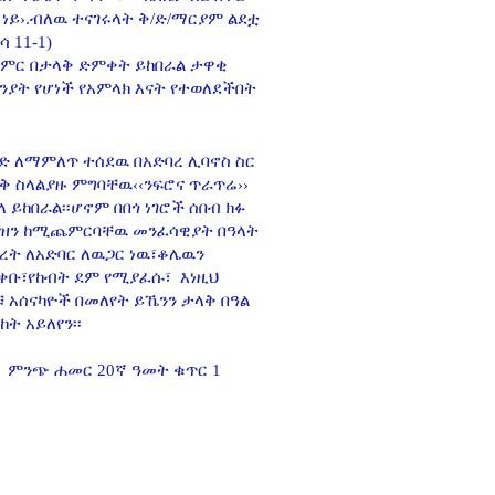
ነይ›.ብለዉ ተናገሩላት ቅ/ድ/ማርያም ልደቷ
 11-1)
ምር በታላቅ ድምቀት ይከበራል ታዋቂ
ንያት የሆነች የአምላክ እናት የተወለደችበት
ሁድ ለማምለጥ ተሰደዉ በአድባረ ሊባኖስ ስር
ቅ ስላልያዙ ምግባቸዉ‹‹ንፍሮና ጥራጥሬ››
 ይከበራል፡፡ሆኖም በበጎ ነገሮች ሰበብ ክፉ
ርዝን ከሚጨምርባቸዉ መንፈሳዊያት በዓላት
ፍረት ለአድባር ለዉጋር ነዉ፣ቆሌዉን
ቀቡ፣የከብት ደም የሚያፈሱ፣ እነዚህ
 አሰናካዮች በመለየት ይኼንን ታላቅ በዓል
ት አይለየን፡፡
መት ቁጥር 1