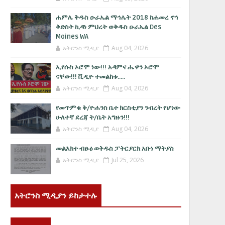
ሐምሌ ቅዱስ ዑራኤል ማኅሌት 2018 ከሐመረ ኖኅ
ቅድስት ኪዳነ ምህረት ወቅዱስ ዑራኤል Des
Moines WA
አትሮንስ ሚዲያ
Aug 04, 2026
ኢየሱስ ኦሮሞ ነው!!! አዳምና ሔዋን ኦሮሞ
ናቸው!!! ቪዲዮ ተመልከቱ.....
አትሮንስ ሚዲያ
Aug 04, 2026
የመጥምቁ ቅ/ዮሐንስ ቤተ ክርስቲያን ንብረት የሆነው
ሁለተኛ ደረጃ ት/ቤት አግዙን!!!
አትሮንስ ሚዲያ
Aug 04, 2026
መልእክተ ብፁዕ ወቅዱስ ፓትርያርክ አቡነ ማትያስ
አትሮንስ ሚዲያ
Jul 25, 2026
አትሮንስ ሚዲያን ይከታተሉ