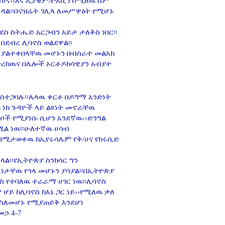
‹ሀና››እና ኢያቄም/ዮአኪን በሚለዉ ስም
ረዳል፡፡በናዝሬት ገሊላ ለመሥዋዕት የሚሆኑ
ስ ስትሔድ አርጋብን አይታ ታለቅስ ነበር፡፡
በደብረ ሊባኖስ ወልደዋል፡፡
ህኑ ያልተቀበላቸዉ መሆኑን በብስራተ መልአክ
ተረከዉና በሌሎች ኦርቶዶክሳዊያን አብያተ
ስተጋባሉ፡፡ሌላዉ ቀርቶ በዶግማ አንድነት
ክ ነክ ጉዳዮች ላይ ልዩነት መኖራቸዉ
ሳቦች የሚያነሱ ሲሆን አንደኛዉ‹‹ድንግል
ል ነዉ፡፡ሁለተኛዉ ሀሳብ
በሚታወቀዉ ከኢየሩሳሌም የቅ/ሀና የክሩሲድ
ላል፡፡የኢትዮጵያ ስንክሳር ግን
ታቸዉ የጎላ መሆኑን ያሳያል፡፡በኢትዮጵያ
 የተባለዉ ተራራማ ሀገር ነዉ፡፡ሊባኖስ
 ሆይ ከሊባኖስ ከእኔ ጋር ነይ››የሚለዉ ቃለ
 ስለመሆኑ የሚያጠይቅ እንደሆነ
ኃ 4-7