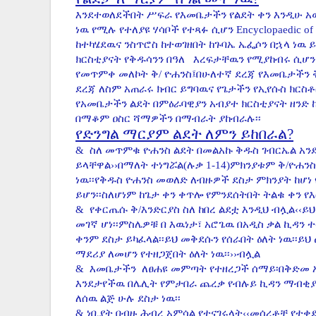
እንደተወለደችበት ሥፍራ የእመቤታችን የልደት ቀን እንዲሁ አወዛ
ነዉ የሚሉ የተለያዩ ሃሳቦች የተጻፉ ሲሆን Encyclopaedic of Ch
ከተካሄደዉና ንስጥሮስ ከተወገዘበት ከጉባኤ ኤፌሶን በኋላ ነዉ 
ክርስቲያናት የቅዱሳንን በዓለ እረፍታቸዉን የሚያከብሩ ሲሆ
የመጥምቀ መለኮት ቅ/ ዮሐንስ፤በሁለተኛ ደረጃ የእመቤታችን ቅ
ደረጃ ለስም አጠራሩ ክብር ይግባዉና የጌታችን የኢየሱስ ክርስቶስ
የአመቤታችን ልደት በምዕራባዊያን አብያተ ክርስቲያናት ዘንድ 
በማቆም ዐስር ሻማዎችን በማብራት ያከብራሉ፡፡
የድንግል ማርያም ልደት ለምን ይከበራል?
&
ስለ መጥምቁ ዮሐንስ ልደት በመልአኩ ቅዱስ ገብርኤል አን
ይላቸዋል››በማለት ተነግሯል(ሉቃ 1-14)ምክንያቱም ቅ/ዮሐንስ
ነዉ፡፡የቅዱስ ዮሐንስ መወለድ ለብዙዎች ደስታ ምክንያት ከሆነ
ይሆን፡፡ስለሆነም ከጌታ ቀን ቀጥሎ የምንደሰትበት ትልቁ ቀን የእር
&
የቀርጤሱ ቅ/እንድርያስ ስለ ከበረ ልደቷ እንዲህ ብሏል‹‹ይህ
መገኛ ሆነ፡፡ምስሌዎቹ በ እዉነታ፣ አሮጌዉ በአዲስ ቃል ኪዳን 
ቀንም ደስታ ይካፈላል፡፡ይህ መቅደሱን የሰራበት ዕለት ነዉ፡፡ይህ
ማደሪያ ለመሆን የተዘጋጀበት ዕለት ነዉ፡፡››ብሏል
&
እመቤታችን ለፀሐዩ መምጣት የተዘረጋች ሰማይ፡በቅድመ አያ
እንደታየችዉ በሌሊት የምታበራ ጨረቃ የብሉይ ኪዳን ማብቂያ
ለሰዉ ልጅ ሁሉ ደስታ ነዉ፡፡
&
ነቢያት በብዙ ሕብረ አምሳል የተናገሩላት‹‹መሰረቶቿ የተቀደ