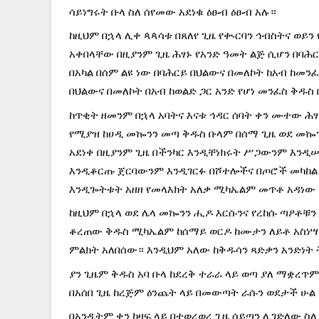
ሳይነግሩት ቡላ ስለ ሰየመው አደነቁ ዕፁብ ዕፁብ አሉ።
ከዚህም በኋላ ሊቀ ጳጳሳቱ በጸለየ ጊዜ የቊርባን ኅብስትና ወይን
አቀበላቸው በዚያንም ጊዜ ሕፃኑ የአንድ ዓመት ልጅ ሲሆን በባሕርይ
በአካል በሰም ልዩ ነው በባሕርይ በህልውና በመለኮት ከአብ ከመንፈስ
በህልውና በመለኮት በአብ ከወልድ ጋር አንድ የሆነ መንፈስ ቅዱስ 
ከጥቂት ዘመንም በኋላ አባትና እናቱ ኅዳር ሰባት ቀን ሙተው ሕ
የሚያዝ ከሀዲ መኰንን መጣ ቅዱስ ቡላም በሰማ ጊዜ ወደ መኰንኑ
አደነቀ በዚያንም ጊዜ በችንካር እንዲቸነክሩት ሥጋውንም እንዲሠ
እንዲቆርጡ ጀርባውንም እንዲገርፉ በሾተሎችና በጦሮች መካከል
እንዲጐትቱት አዘዘ የመላእክት አለቃ ሚካኤልም መጥቶ አዳነው 
ከዚህም በኋላ ወደ ሌላ መኰንን ሒዶ እርሱንና የረከሱ ጣዖቶቹን
ቆረጠው ቅዱስ ሚካኤልም ከሰማይ ወርዶ ከሙታን ለይቶ አስነሣው
ምልክት አለበሰው። እንዲህም አለው ከቅዱሳን ጻድቃን አንድነት 
ያን ጊዜም ቅዱስ አባ ቡላ ከደረቅ ተራራ ላይ ወጣ ያለ ማቋረጥም
በአሰበ ጊዜ ከረጅም ዕንጨት ላይ በመውጣት ራሱን ወደታች ሁል 
በአንዲትም ቀን ከዛፍ ላይ በተወረወረ ጊዜ ሰይጣን ሊገድለው ስለ