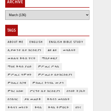
ARCHIVE
TAGS
ABOUT ME
ENGLISH
ENGLISH BIBLE STUDY
ሊቃውንተ ቤተ ክርስቲያን
ልዩ ልዩ
መጻሕፍት
መጽሐፍ ቅዱስ ጥናት
ማስታወቂያ
ማዕደ ቅዱስ ያሬድ
ምሥጢረ ሥላሴ
ምሥጢረ ጥምቀት
ምሥጢራተ ቤተክርስቲያን
ምስጢረ ስጋዌ
ምስጢረ ትንሳኤ ሙታን
ምክረ አበው
ሥርዓተ ቤተ ክርስቲያን
ሰንበት ት/ቤት
ስንክሳር
ቃለ መጠይቅ
ቅዱሳን መላእክት
ቅዱሳን መካናት
ቅዳሴ
ቅዳሴ ትምህርት
በገና