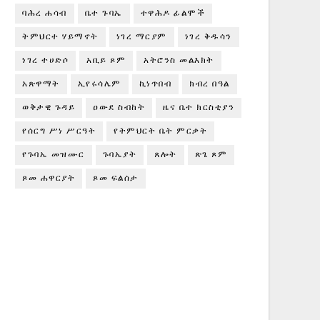
ባሕረ ሐሳብ
ቤተ ጉባኤ
ተዋሕዶ ፊልሞች
ትምህርተ ሃይማኖት
ነገረ ማርያም
ነገረ ቅዱሳን
ነገረ ተሀድሶ
አቢይ ጾም
አትሮንስ መልእክት
አጽዋማት
ኢየሩሳሌም
ኪነጥበብ
ክብረ በዓል
ወቅታዊ ጉዳይ
ዐውደ ስብከት
ዜና ቤተ ክርስቲያን
የሰርግ ሥነ ሥርዓት
የትምህርት ቤት ምርቃት
የጉባኤ መዝሙር
ጉባኤያት
ጸሎት
ጽጌ ጾም
ጾመ ሐዋርያት
ጾመ ፍልሰታ