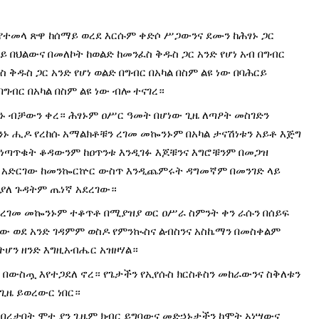
 የተመላ ጽዋ ከሰማይ ወረደ እርሱም ቀድሶ ሥጋውንና ደሙን ከሕፃኑ ጋር 
 በህልውና በመለኮት ከወልድ ከመንፈስ ቅዱስ ጋር አንድ የሆነ አብ በግብር 
 ቅዱስ ጋር አንድ የሆነ ወልድ በግብር በአካል በስም ልዩ ነው በባሕርይ 
በግብር በአካል በስም ልዩ ነው ብሎ ተናገረ።
ፃኑ ብቻውን ቀረ። ሕፃኑም ዐሥር ዓመት በሆነው ጊዜ ለጣዖት መስገድን 
 ሒዶ የረከሱ አማልክቶቹን ረገመ መኰንኑም በአካል ታናሽነቱን አይቶ እጅግ 
ነጣጥቁት ቆዳውንም ከዐጥንቱ እንዲገፉ እጆቹንና እግሮቹንም በመጋዝ 
 አድርገው ከመንኰርኵር ውስጥ እንዲጨምሩት ዳግመኛም በመንገድ ላይ 
ያለ ጉዳትም ጤነኛ አደረገው።
 ረገመ መኰንኑም ተቆጥቶ በሚያዝያ ወር ዐሥራ ስምንት ቀን ራሱን በሰይፍ 
 ወደ አንድ ገዳምም ወስዶ የምንኲስና ልብስንና አስኬማን በመስቀልም 
ትሆን ዘንድ እግዚአብሔር አዝዞሃል።
 በውስጧ እየተጋደለ ኖረ። የጌታችን የኢየሱስ ክርስቶስን መከራውንና ስቅለቱን 
ጊዜ ይወረውር ነበር።
 በረታበት ሞተ ያን ጊዜም ክብር ይግባውና መድኃኑታችን ከሞት አነሣውና 