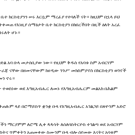
ቤተ ክርስቲያንን ሠሩ እርሷም ማረፊያ የተባለች ናት። ከዚህም በኋላ ይህ 
ቀመጠ የእነዚያ ሰማዕታት ቤተ ክርስቲያን በከበረችበት በዚች ዕለት አረፈ 
ብሩለት ሆኑ።
ጋድል አባ ቡላ መታሰቢያው ነው። የዚህም ቅዱስ የአባቱ ስም አብርሃም 
አውራጃ ናቸው በዘመናቸውም ከሀዲው ንጉሥ መክስምያኖስ በክርስቲያን ወገኖች 
መን ኖሩ።
ሎት ተወስነው ወደ እግዚአብሔር ለመኑ የእግዚአብሔርም መልአክ በሕልም 
በቅጠሉም ላይ በሮማይስጥ ቋንቋ ቡላ የእግዚአብሔር አገልጋይ በጽዮንም አድሮ 
ችን ማርያምም ለሮሜ ሊቀ ጳጳሳት ለሰለባስትርዮስ ተገልጣ ወደ አብርሃም 
ስትና ጥምቀትን አጠመቀው ስሙንም ቡላ ብሎ ሰየመው እናትና አባቱም 