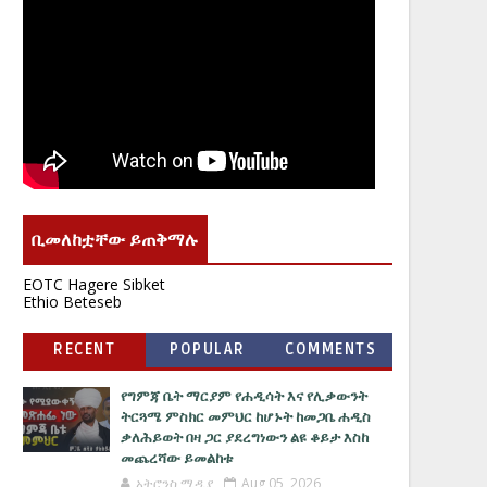
ቢመለከቷቸው ይጠቅማሉ
EOTC Hagere Sibket
Ethio Beteseb
RECENT
POPULAR
COMMENTS
የግምጃ ቤት ማርያም የሐዲሳት እና የሊቃውንት
ትርጓሜ ምስክር መምህር ከሆኑት ከመጋቤ ሐዲስ
ቃለሕይወት በዛ ጋር ያደረግነውን ልዩ ቆይታ እስከ
መጨረሻው ይመልከቱ
አትሮንስ ሚዲያ
Aug 05, 2026