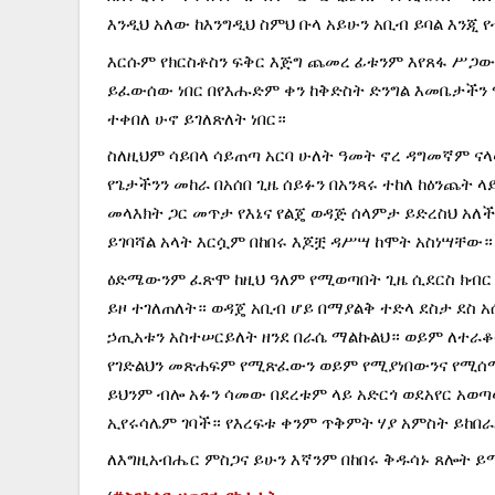
እንዲህ አለው ከእንግዲህ ስምህ ቡላ አይሁን አቢብ ይባል እንጂ 
እርሱም የክርስቶስን ፍቅር እጅግ ጨመረ ፊቱንም እየጸፋ ሥጋውን
ይፈውሰው ነበር በየእሑድም ቀን ከቅድስት ድንግል እመቤታችን 
ተቀበለ ሁኖ ይገለጽለት ነበር።
ስለዚህም ሳይበላ ሳይጠጣ አርባ ሁለት ዓመት ኖረ ዳግመኛም ናላ
የጌታችንን መከራ በአሰበ ጊዜ ሰይፉን በአንጻሩ ተከለ ከዕንጨት 
መላእክት ጋር መጥታ የእኔና የልጄ ወዳጅ ሰላምታ ይድረስህ አለ
ይገባሻል አላት እርሷም በከበሩ እጆቿ ዳሥሣ ከሞት አስነሣቸው።
ዕድሜውንም ፈጽሞ ከዚህ ዓለም የሚወጣበት ጊዜ ሲደርስ ክብር ይ
ይዞ ተገለጠለት። ወዳጄ አቢብ ሆይ በማያልቅ ተድላ ደስታ ደስ አ
ኃጢአቱን አስተሠርይለት ዘንደ በራሴ ማልኩልህ። ወይም ለተራ
የገድልህን መጽሐፍም የሚጽፈውን ወይም የሚያነበውንና የሚሰ
ይህንም ብሎ አፉን ሳመው በደረቱም ላይ አድርጎ ወደአየር አወጣ
ኢየሩሳሌም ገባች። የእረፍቱ ቀንም ጥቅምት ሃያ አምስት ይከበራል፡
ለእግዚአብሔር ምስጋና ይሁን እኛንም በከበሩ ቅዱሳኑ ጸሎት ይማ