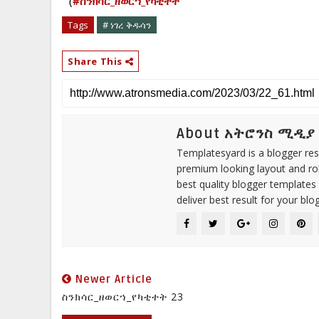
(
#ስንክሳር_ዘወርኀ_የካቲተት
Tags
# ነገረ ቅዱሳን
Share This
About አትሮንስ ሚዲያ
Templatesyard is a blogger reso
premium looking layout and rob
best quality blogger templates
deliver best result for your blog
Newer Article
ስንክሳር_ዘወርኀ_የካቲተት 23