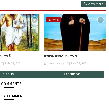
View More
ነገረ ቅዱሳን
 ጷጉሜ 5
ስንክሳር ዘወርኀ ጷጉሜ 4
Feb 23, 2024
አትሮንስ ሚዲያ
Feb 23, 2024
DISQUS
FACEBOOK
 COMMENTS:
T A COMMENT