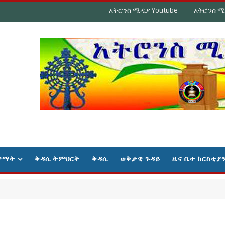
አትሮንስ ሚዲያ Youtube
አትሮንስ ሚ
ዋማት
ቅዳሴ ትምህርት
ቅዳሴ
ወቅታዊ ጉዳይ
ዜና ቤተ ክርስቲያ