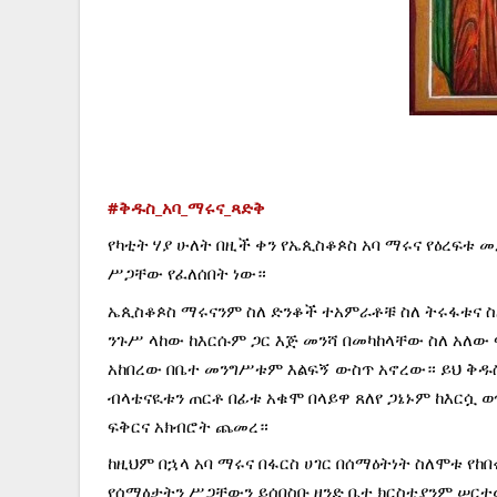
#ቅዱስ_አባ_ማሩና_ጻድቅ
የካቲት ሃያ ሁለት በዚች ቀን የኤጲስቆጶስ አባ ማሩና የዕረፍቱ 
ሥጋቸው የፈለሰበት ነው።
ኤጲስቆጶስ ማሩናንም ስለ ድንቆች ተአምራቶቹ ስለ ትሩፋቱና ስለ
ንጉሥ ላከው ከእርሱም ጋር እጅ መንሻ በመካከላቸው ስለ አለው ፍ
አከበረው በቤተ መንግሥቱም እልፍኝ ውስጥ አኖረው። ይህ ቅዱስም
ብላቴናዪቱን ጠርቶ በፊቱ አቁሞ በላይዋ ጸለየ ጋኔኑም ከእርሷ ወ
ፍቅርና አክብሮት ጨመረ።
ከዚህም በኋላ አባ ማሩና በፋርስ ሀገር በሰማዕትነት ስለሞቱ የከ
የሰማዕታትን ሥጋቸውን ይሰበስቡ ዘንድ ቤተ ክርስቲያንም ሠርተው