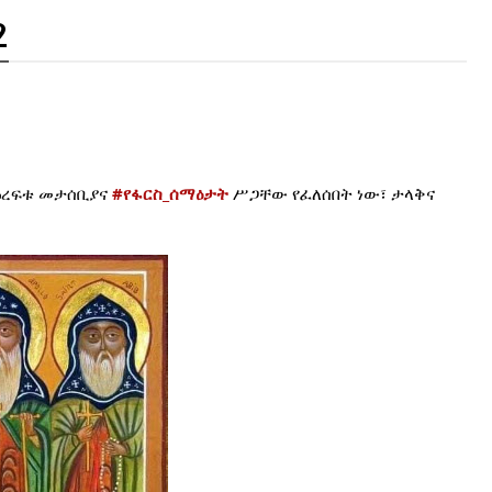
2
ዕረፍቱ መታሰቢያና 
#የፋርስ_ሰማዕታት
 ሥጋቸው የፈለሰበት ነው፣ ታላቅና 