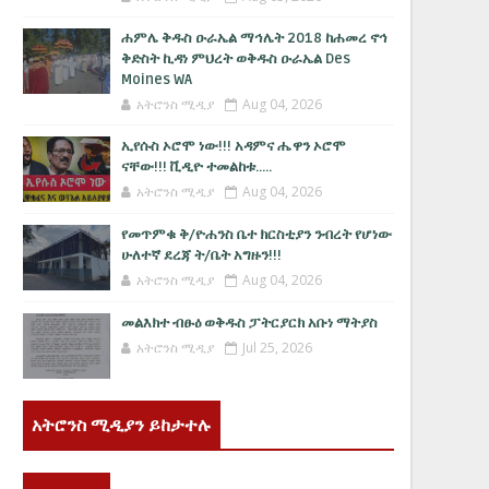
ሐምሌ ቅዱስ ዑራኤል ማኅሌት 2018 ከሐመረ ኖኅ
ቅድስት ኪዳነ ምህረት ወቅዱስ ዑራኤል Des
Moines WA
አትሮንስ ሚዲያ
Aug 04, 2026
ኢየሱስ ኦሮሞ ነው!!! አዳምና ሔዋን ኦሮሞ
ናቸው!!! ቪዲዮ ተመልከቱ.....
አትሮንስ ሚዲያ
Aug 04, 2026
የመጥምቁ ቅ/ዮሐንስ ቤተ ክርስቲያን ንብረት የሆነው
ሁለተኛ ደረጃ ት/ቤት አግዙን!!!
አትሮንስ ሚዲያ
Aug 04, 2026
መልእክተ ብፁዕ ወቅዱስ ፓትርያርክ አቡነ ማትያስ
አትሮንስ ሚዲያ
Jul 25, 2026
አትሮንስ ሚዲያን ይከታተሉ