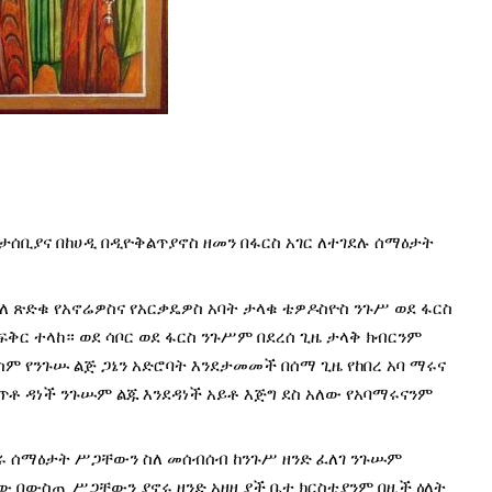
መታሰቢያና በከሀዲ በዲዮቅልጥያኖስ ዘመን በፋርስ አገር ለተገደሉ ሰማዕታት 
 ጽድቁ የአኖሬዎስና የአርቃዴዎስ አባት ታላቁ ቴዎዶስዮስ ንጉሥ ወደ ፋርስ 
ቅር ተላከ። ወደ ሳቦር ወደ ፋርስ ንጉሥም በደረሰ ጊዜ ታላቅ ክብርንም 
 የንጉሡ ልጅ ጋኔን አድሮባት እንደታመመች በሰማ ጊዜ የከበረ አባ ማሩና 
ጥቶ ዳነች ንጉሡም ልጁ እንደዳነች አይቶ እጅግ ደስ አለው የአባማሩናንም 
በሩ ሰማዕታት ሥጋቸውን ስለ መሰብሰብ ከንጉሥ ዘንድ ፈለገ ንጉሡም 
 በውስጧ ሥጋቸውን ያኖሩ ዘንድ አዘዘ ያች ቤተ ክርስቲያንም በዚች ዕለት 