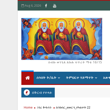
Aug 6, 2026
ስብኩ ወንጌለ ለኩሉ ፍጥረት ማቴ 16፤15
ሰንበት ት/ቤት
ትምህርተ ሃይማኖት
አጽ
በቅርብ የተጻፉ
Home
ነገረ ቅዱሳን
ስንክሳር_ዘወርኀ_የካቲተት 22