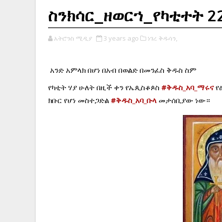
ስንክሳር_ዘወርኀ_የካቲተት 2
አትሮንስ ሚዲያ
3 years ago
ነገረ ቅዱሳን,
አንድ አምላክ በሆነ በአብ በወልድ በመንፈስ ቅዱስ ስም
የካቲት ሃያ ሁለት በዚች ቀን የኤጲስቆጶስ 
#ቅዱስ_አባ_ማሩና
 የ
ክቡር የሆነ መስተጋድል 
#ቅዱስ_አባ_ቡላ
 መታሰቢያው ነው።