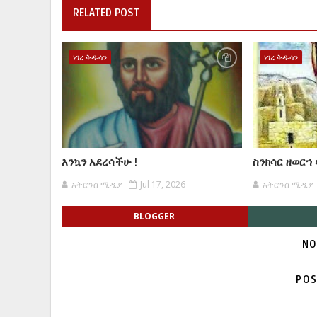
RELATED POST
ነገረ ቅዱሳን
ነገረ ቅዱሳን
እንኳን አደረሳችሁ !
ስንክሳር ዘወርኀ
አትሮንስ ሚዲያ
Jul 17, 2026
አትሮንስ ሚዲያ
BLOGGER
NO
POS