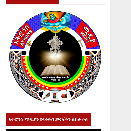
አትሮንስ ሚዲያን በዩቲዩብ ቻናላችን ይከታተሉ