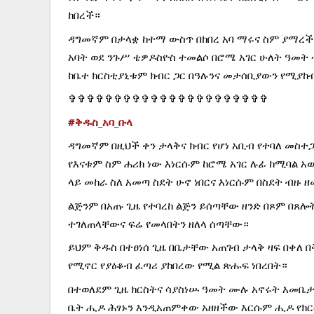
ከበረች።
ዳግመኛም በታላቋ ከተማ ውስጥ በከበረ አባ ማሩና ስም ያማረች 
አባት ወደ ንጉሥ ቴዎዶስዮስ ተመልሶ በሮሜ አገር ሁለት ዓመት ተ
ከቤተ ክርስቲያኒቱም ክብር ጋር በዓሉንና መታሰቢያውን የሚያከ
✞✞✞✞✞✞✞✞✞✞✞✞✞✞✞✞✞✞✞✞✞✞
#ቅዱስ_አባ_ቡላ
ዳግመኛም በዚህች ቀን ታላቅና ክብር የሆነ አቢብ የተባለ መስተ
የእናቱም ስም ሐሪክ ነው እነርሱም ከሮሜ አገር ሉፊ ከሚባል 
ላይ መከራ ስለ አመጣ ስደት ሁኖ ነበርና እነርሱም በስደት ብዙ ዘ
ልጅንም በአጡ ጊዜ የተባረከ ልጅን ይሰጣቸው ዘንድ በጾም በጸ
ተገለጠላቸውና ፍሬ የመላበትን ዘለላ ሰጣቸው።
ይህም ቅዱስ በተፀነሰ ጊዜ በቤታቸው አጠገብ ታላቅ ዛፍ በቀለ 
የሚኖር የያዕቆብ ፈጣሪ ያከበረው የሚል ጽሑፍ ነበረበት።
በተወለደም ጊዜ ክርስትና ሳያስነሡ ዓመት ሙሉ አኖሩት እመቤታ
ቤት ሒዶ ሕፃኑን እንዲአጠምቀው አዘዘችው እርሱም ሒዶ የክር