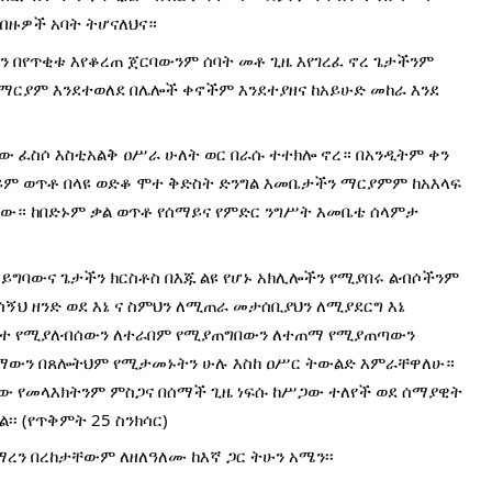
የብዙዎች አባት ትሆናለህና።
 በየጥቂቱ እየቆረጠ ጀርባውንም ሰባት መቶ ጊዜ እየገረፈ ኖረ ጌታችንም 
ማርያም እንደተወለደ በሌሎች ቀኖችም እንደተያዘና ከአይሁድ መከራ እንደ 
ው ፈስሶ እስቲአልቅ ዐሥራ ሁለት ወር በራሱ ተተክሎ ኖረ። በአንዲትም ቀን 
ላይም ወጥቶ በላዩ ወድቆ ሞተ ቅድስት ድንግል እመቤታችን ማርያምም ከአእላፍ 
ችው። ከበድኑም ቃል ወጥቶ የሰማይና የምድር ንግሥት እመቤቴ ሰላምታ 
ግባውና ጌታችን ክርስቶስ በእጁ ልዩ የሆኑ አክሊሎችን የሚያበሩ ልብሶችንም 
ሰኝህ ዘንድ ወደ እኔ ና ስምህን ለሚጠራ መታሰቢያህን ለሚያደርግ እኔ 
ቆተ የሚያለብሰውን ለተራበም የሚያጠግበውን ለተጠማ የሚያጠጣውን 
ማውን በጸሎትህም የሚታመኑትን ሁሉ እስከ ዐሥር ትውልድ እምራቸዋለሁ። 
ው የመላእክትንም ምስጋና በሰማች ጊዜ ነፍሱ ከሥጋው ተለየች ወደ ሰማያዊት 
፡ (የጥቅምት 25 ስንክሳር)
ረን በረከታቸውም ለዘለዓለሙ ከእኛ ጋር ትሁን አሜን፡፡